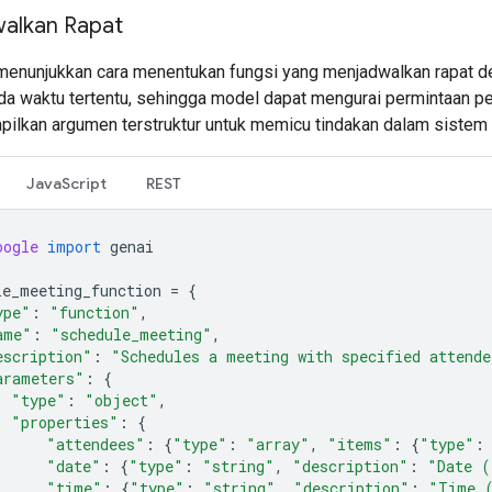
alkan Rapat
 menunjukkan cara menentukan fungsi yang menjadwalkan rapat 
da waktu tertentu, sehingga model dapat mengurai permintaan 
ilkan argumen terstruktur untuk memicu tindakan dalam sistem 
JavaScript
REST
oogle
import
genai
le_meeting_function
=
{
ype"
:
"function"
,
ame"
:
"schedule_meeting"
,
escription"
:
"Schedules a meeting with specified attende
arameters"
:
{
"type"
:
"object"
,
"properties"
:
{
"attendees"
:
{
"type"
:
"array"
,
"items"
:
{
"type"
:
"date"
:
{
"type"
:
"string"
,
"description"
:
"Date (
"time"
:
{
"type"
:
"string"
,
"description"
:
"Time 