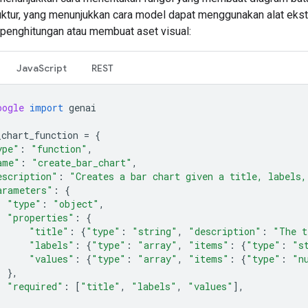
ruktur, yang menunjukkan cara model dapat menggunakan alat ekst
penghitungan atau membuat aset visual:
JavaScript
REST
oogle
import
genai
_chart_function
=
{
ype"
:
"function"
,
ame"
:
"create_bar_chart"
,
escription"
:
"Creates a bar chart given a title, labels,
arameters"
:
{
"type"
:
"object"
,
"properties"
:
{
"title"
:
{
"type"
:
"string"
,
"description"
:
"The t
"labels"
:
{
"type"
:
"array"
,
"items"
:
{
"type"
:
"s
"values"
:
{
"type"
:
"array"
,
"items"
:
{
"type"
:
"n
},
"required"
:
[
"title"
,
"labels"
,
"values"
],