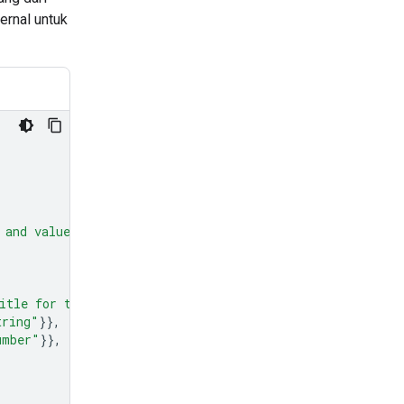
ernal untuk
 and values."
,
itle for the chart."
},
tring"
}},
umber"
}},