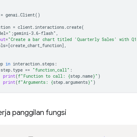
=
genai
.
Client
()
ction
=
client
.
interactions
.
create
(
del
=
"
;gemini-3.6-flash"
,
put
=
"Create a bar chart titled 'Quarterly Sales' with Q
ols
=
[
create_chart_function
],
ep
in
interaction
.
steps
:
step
.
type
==
"function_call"
:
print
(
f
"Function to call: 
{
step
.
name
}
"
)
print
(
f
"Arguments: 
{
step
.
arguments
}
"
)
rja panggilan fungsi