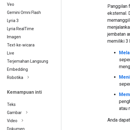
Veo
Panggilan 
Gemini Omni Flash
eksternal.
memanggil 
Lyria 3
menjalanka
Lyria Real
Time
jembatan an
Imagen
memiliki 3
Text-ke-wicara
Mela
Live
seper
Terjemahan Langsung
mengo
Embedding
Meni
Robotika
seper
Kemampuan inti
Memp
pengh
Teks
atau
Gambar
Anda dapat
Video
Dokumen