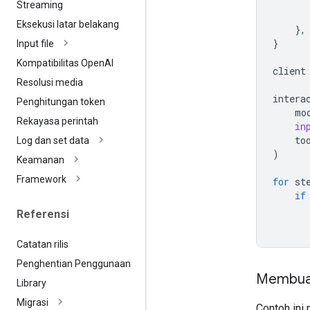
Streaming
Eksekusi latar belakang
},
}
Input file
Kompatibilitas Open
AI
client
Resolusi media
intera
Penghitungan token
mo
Rekayasa perintah
in
to
Log dan set data
)
Keamanan
Framework
for
st
if
Referensi
Catatan rilis
Penghentian Penggunaan
Membua
Library
Migrasi
Contoh ini