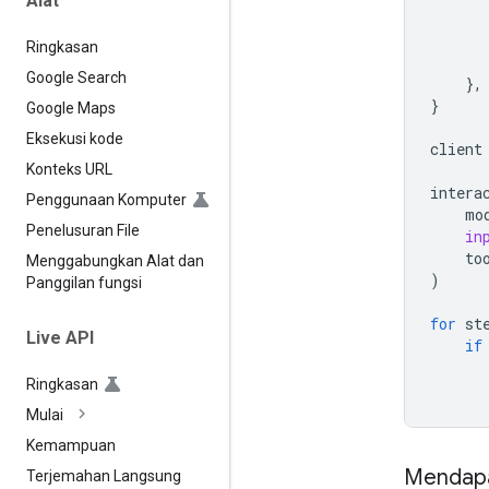
Alat
Ringkasan
Google Search
},
}
Google Maps
Eksekusi kode
client
Konteks URL
intera
Penggunaan Komputer
mo
Penelusuran File
in
to
Menggabungkan Alat dan
)
Panggilan fungsi
for
st
Live API
if
Ringkasan
Mulai
Kemampuan
Mendap
Terjemahan Langsung