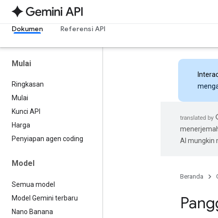
Dokumen
Referensi API
Mulai
Intera
Ringkasan
mengak
Mulai
Kunci API
Harga
menerjemahk
Penyiapan agen coding
AI mungkin
Model
Beranda
Semua model
Pangg
Model Gemini terbaru
Nano Banana