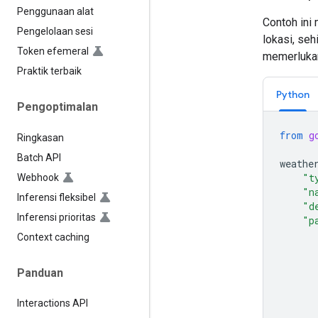
Penggunaan alat
Contoh ini
Pengelolaan sesi
lokasi, se
Token efemeral
memerlukan
Praktik terbaik
Python
Pengoptimalan
from
g
Ringkasan
Batch API
weathe
"t
Webhook
"n
Inferensi fleksibel
"d
Inferensi prioritas
"p
Context caching
Panduan
Interactions API