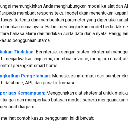
fungsi memungkinkan Anda menghubungkan model ke alat dan A
 Daripada membuat respons teks, model akan menentukan kapan 
fungsi tertentu dan memberikan parameter yang diperlukan untu
n tindakan dunia nyata. Hal ini memungkinkan model bertindak s
tara bahasa alami dan tindakan serta data dunia nyata. Panggilan
 kasus penggunaan utama:
kukan Tindakan:
Berinteraksi dengan sistem eksternal menggu
ti menjadwalkan janji temu, membuat invoice, mengirim email, at
ntrol perangkat smart home.
ngkatkan Pengetahuan:
Mengakses informasi dari sumber eks
ti database, API, dan pusat informasi.
erluas Kemampuan:
Menggunakan alat eksternal untuk melak
itungan dan memperluas batasan model, seperti menggunakan k
 membuat diagram.
 melihat contoh kasus penggunaan ini di bawah: