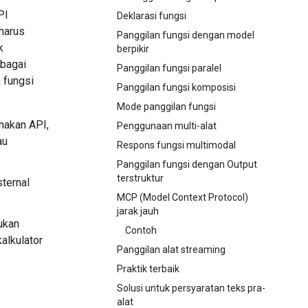
PI
Deklarasi fungsi
harus
Panggilan fungsi dengan model
k
berpikir
ebagai
Panggilan fungsi paralel
 fungsi
Panggilan fungsi komposisi
Mode panggilan fungsi
nakan API,
Penggunaan multi-alat
au
Respons fungsi multimodal
Panggilan fungsi dengan Output
terstruktur
ternal
MCP (Model Context Protocol)
jarak jauh
ukan
Contoh
alkulator
Panggilan alat streaming
Praktik terbaik
Solusi untuk persyaratan teks pra-
alat