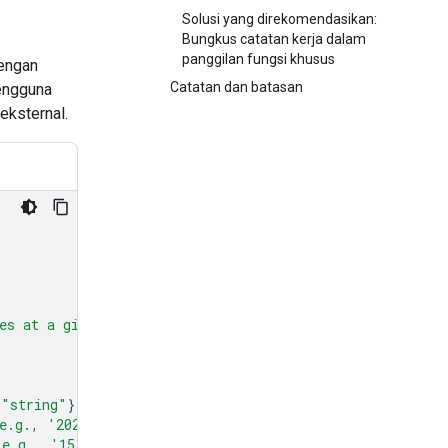
Solusi yang direkomendasikan:
Bungkus catatan kerja dalam
panggilan fungsi khusus
dengan
Catatan dan batasan
pengguna
eksternal.
es at a given time and date."
,
"string"
}},
e.g., '2024-07-29')"
},
(e.g., '15:00')"
},