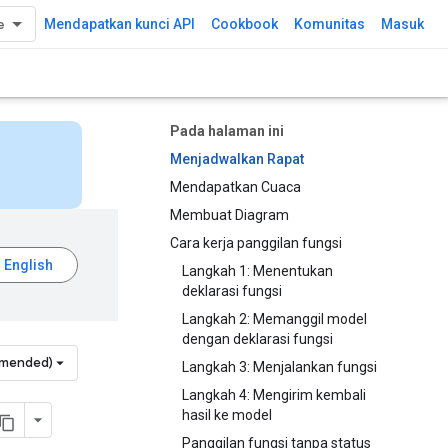
Mendapatkan kunci API
Cookbook
Komunitas
Masuk
Pada halaman ini
Menjadwalkan Rapat
Mendapatkan Cuaca
Membuat Diagram
Cara kerja panggilan fungsi
Langkah 1: Menentukan
deklarasi fungsi
Langkah 2: Memanggil model
dengan deklarasi fungsi
mmended)
Langkah 3: Menjalankan fungsi
Langkah 4: Mengirim kembali
hasil ke model
Panggilan fungsi tanpa status