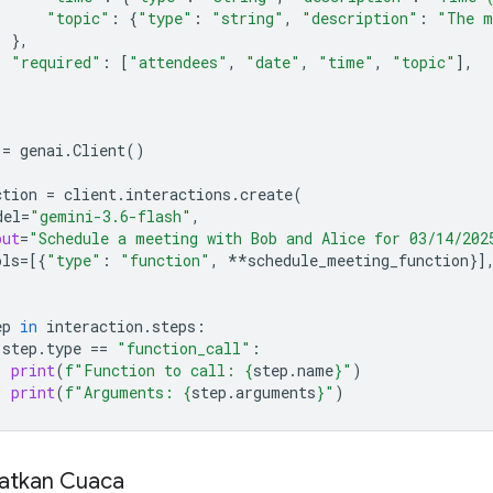
"topic"
:
{
"type"
:
"string"
,
"description"
:
"The m
},
"required"
:
[
"attendees"
,
"date"
,
"time"
,
"topic"
],
=
genai
.
Client
()
ction
=
client
.
interactions
.
create
(
del
=
"gemini-3.6-flash"
,
put
=
"Schedule a meeting with Bob and Alice for 03/14/202
ols
=
[{
"type"
:
"function"
,
**
schedule_meeting_function
}]
ep
in
interaction
.
steps
:
step
.
type
==
"function_call"
:
print
(
f
"Function to call: 
{
step
.
name
}
"
)
print
(
f
"Arguments: 
{
step
.
arguments
}
"
)
atkan Cuaca