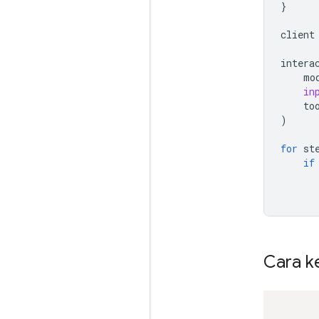
}
client
intera
mo
in
to
)
for
st
if
Cara ke