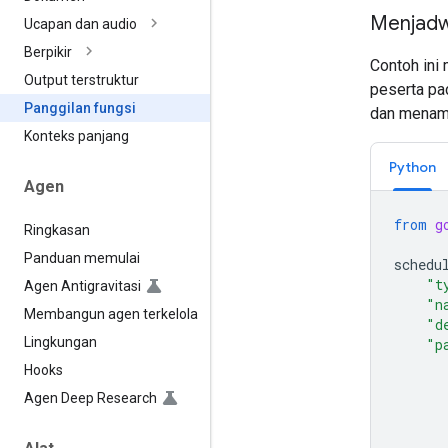
Menjadw
Ucapan dan audio
Berpikir
Contoh ini
Output terstruktur
peserta pa
Panggilan fungsi
dan menamp
Konteks panjang
Python
Agen
from
g
Ringkasan
Panduan memulai
schedu
"t
Agen Antigravitasi
"n
Membangun agen terkelola
"d
Lingkungan
"p
Hooks
Agen Deep Research