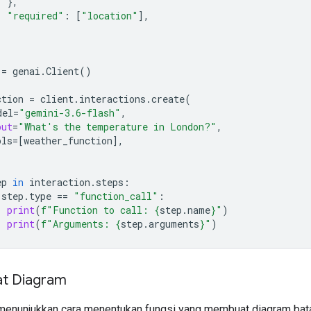
},
"required"
:
[
"location"
],
=
genai
.
Client
()
ction
=
client
.
interactions
.
create
(
del
=
"gemini-3.6-flash"
,
put
=
"What's the temperature in London?"
,
ols
=
[
weather_function
],
ep
in
interaction
.
steps
:
step
.
type
==
"function_call"
:
print
(
f
"Function to call: 
{
step
.
name
}
"
)
print
(
f
"Arguments: 
{
step
.
arguments
}
"
)
t Diagram
 menunjukkan cara menentukan fungsi yang membuat diagram bat