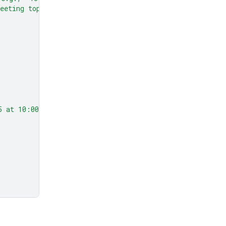
eeting topic."
},
5 at 10:00 AM about Q3 planning."
,
,