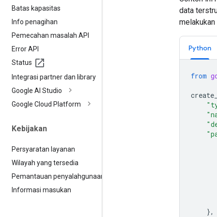
Batas kapasitas
data terst
melakukan 
Info penagihan
Pemecahan masalah API
Python
Error API
Status
from
g
Integrasi partner dan library
Google AI Studio
create
Google Cloud Platform
"t
"n
"d
Kebijakan
"p
Persyaratan layanan
Wilayah yang tersedia
Pemantauan penyalahgunaan
Informasi masukan
},