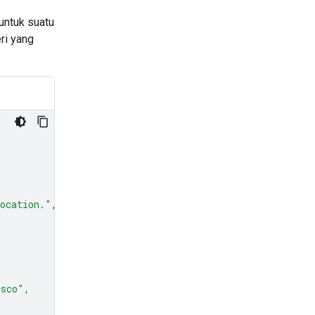
untuk suatu
ri yang
location."
,
isco"
,