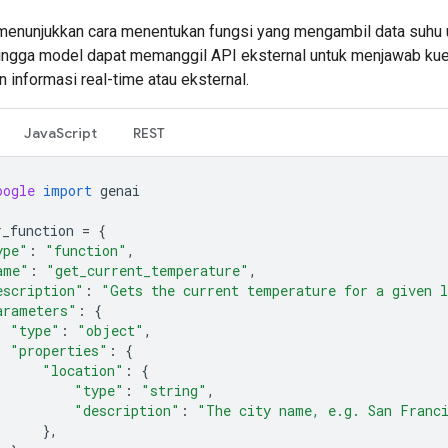
 menunjukkan cara menentukan fungsi yang mengambil data suhu 
hingga model dapat memanggil API eksternal untuk menjawab kue
 informasi real-time atau eksternal.
JavaScript
REST
oogle
import
genai
r_function
=
{
ype"
:
"function"
,
ame"
:
"get_current_temperature"
,
escription"
:
"Gets the current temperature for a given 
arameters"
:
{
"type"
:
"object"
,
"properties"
:
{
"location"
:
{
"type"
:
"string"
,
"description"
:
"The city name, e.g. San Franc
},