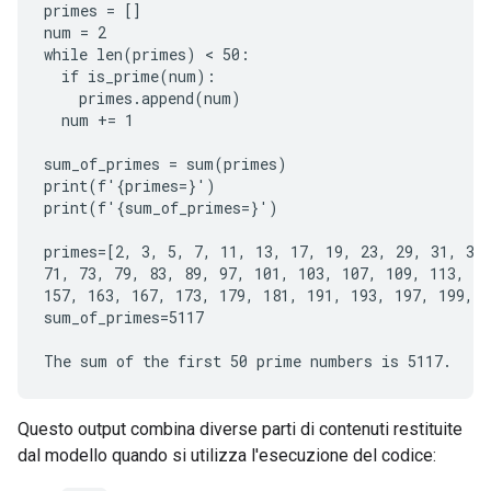
primes = []

num = 2

while len(primes) < 50:

  if is_prime(num):

    primes.append(num)

  num += 1

sum_of_primes = sum(primes)

print(f'{primes=}')

print(f'{sum_of_primes=}')

primes=[2, 3, 5, 7, 11, 13, 17, 19, 23, 29, 31, 37,
71, 73, 79, 83, 89, 97, 101, 103, 107, 109, 113, 12
157, 163, 167, 173, 179, 181, 191, 193, 197, 199, 2
sum_of_primes=5117

Questo output combina diverse parti di contenuti restituite
dal modello quando si utilizza l'esecuzione del codice: