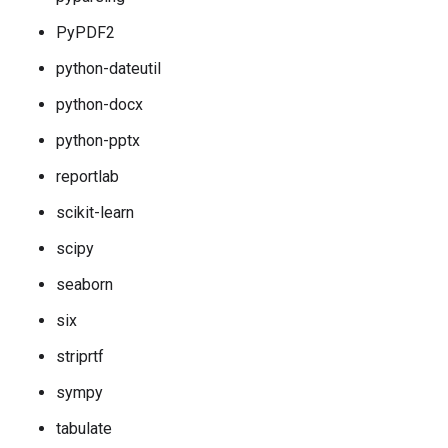
PyPDF2
python-dateutil
python-docx
python-pptx
reportlab
scikit-learn
scipy
seaborn
six
striprtf
sympy
tabulate