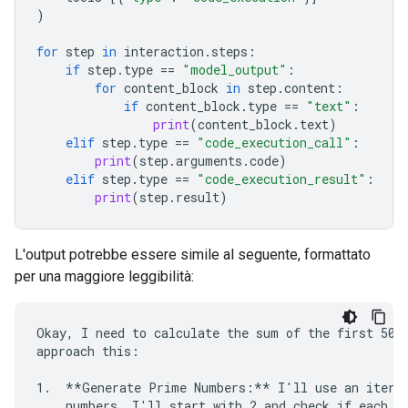
)
for
step
in
interaction
.
steps
:
if
step
.
type
==
"model_output"
:
for
content_block
in
step
.
content
:
if
content_block
.
type
==
"text"
:
print
(
content_block
.
text
)
elif
step
.
type
==
"code_execution_call"
:
print
(
step
.
arguments
.
code
)
elif
step
.
type
==
"code_execution_result"
:
print
(
step
.
result
)
L'output potrebbe essere simile al seguente, formattato
per una maggiore leggibilità:
Okay, I need to calculate the sum of the first 50 p
approach this:

1.  **Generate Prime Numbers:** I'll use an iterat
    numbers. I'll start with 2 and check if each su