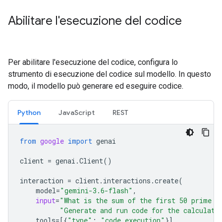
Abilitare l'esecuzione del codice
Per abilitare l'esecuzione del codice, configura lo
strumento di esecuzione del codice sul modello. In questo
modo, il modello può generare ed eseguire codice.
Python
JavaScript
REST
from
google
import
genai
client
=
genai
.
Client
()
interaction
=
client
.
interactions
.
create
(
model
=
"gemini-3.6-flash"
,
input
=
"What is the sum of the first 50 prime n
"Generate and run code for the calculati
tools
=
[{
"type"
:
"code_execution"
}]