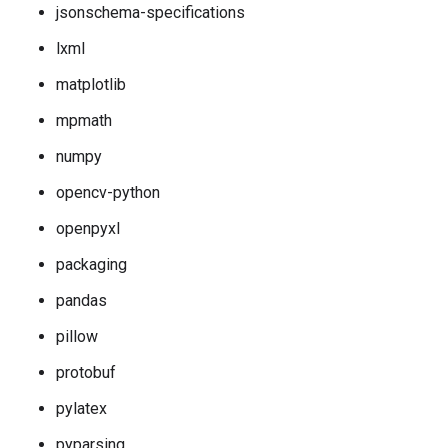
jsonschema-specifications
lxml
matplotlib
mpmath
numpy
opencv-python
openpyxl
packaging
pandas
pillow
protobuf
pylatex
pyparsing