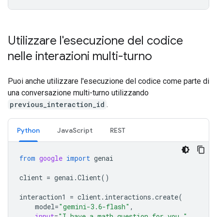
Utilizzare l'esecuzione del codice
nelle interazioni multi-turno
Puoi anche utilizzare l'esecuzione del codice come parte di
una conversazione multi-turno utilizzando
previous_interaction_id
.
Python
JavaScript
REST
from
google
import
genai
client
=
genai
.
Client
()
interaction1
=
client
.
interactions
.
create
(
model
=
"gemini-3.6-flash"
,
input
=
"I have a math question for you."
,