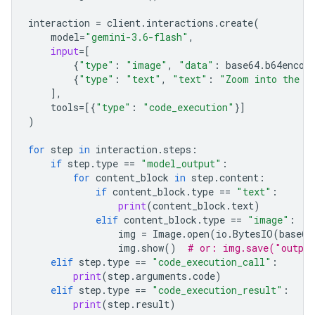
interaction
=
client
.
interactions
.
create
(
model
=
"gemini-3.6-flash"
,
input
=
[
{
"type"
:
"image"
,
"data"
:
base64
.
b64encod
{
"type"
:
"text"
,
"text"
:
"Zoom into the e
],
tools
=
[{
"type"
:
"code_execution"
}]
)
for
step
in
interaction
.
steps
:
if
step
.
type
==
"model_output"
:
for
content_block
in
step
.
content
:
if
content_block
.
type
==
"text"
:
print
(
content_block
.
text
)
elif
content_block
.
type
==
"image"
:
img
=
Image
.
open
(
io
.
BytesIO
(
base64
img
.
show
()
# or: img.save("outpu
elif
step
.
type
==
"code_execution_call"
:
print
(
step
.
arguments
.
code
)
elif
step
.
type
==
"code_execution_result"
:
print
(
step
.
result
)