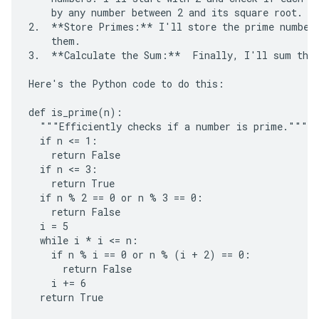
    by any number between 2 and its square root. If
2.  **Store Primes:** I'll store the prime numbers
    them.

3.  **Calculate the Sum:**  Finally, I'll sum the 
Here's the Python code to do this:

def is_prime(n):

  """Efficiently checks if a number is prime."""

  if n <= 1:

    return False

  if n <= 3:

    return True

  if n % 2 == 0 or n % 3 == 0:

    return False

  i = 5

  while i * i <= n:

    if n % i == 0 or n % (i + 2) == 0:

      return False

    i += 6

  return True
