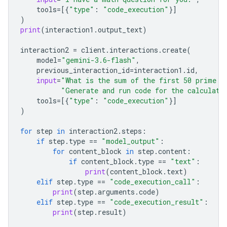
tools
=
[{
"type"
:
"code_execution"
}]
)
print
(
interaction1
.
output_text
)
interaction2
=
client
.
interactions
.
create
(
model
=
"gemini-3.6-flash"
,
previous_interaction_id
=
interaction1
.
id
,
input
=
"What is the sum of the first 50 prime n
"Generate and run code for the calculati
tools
=
[{
"type"
:
"code_execution"
}]
)
for
step
in
interaction2
.
steps
:
if
step
.
type
==
"model_output"
:
for
content_block
in
step
.
content
:
if
content_block
.
type
==
"text"
:
print
(
content_block
.
text
)
elif
step
.
type
==
"code_execution_call"
:
print
(
step
.
arguments
.
code
)
elif
step
.
type
==
"code_execution_result"
:
print
(
step
.
result
)