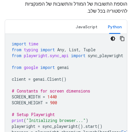
הוספת התשובות של המודל והתשובות של הפונקציות
להיסטוריה בכל שלב.
JavaScript
Python
import
time
from
typing
import
Any
,
List
,
Tuple
from
playwright.sync_api
import
sync_playwright
from
google
import
genai
client
=
genai
.
Client
()
# Constants for screen dimensions
SCREEN_WIDTH
=
1440
SCREEN_HEIGHT
=
900
# Setup Playwright
print
(
"Initializing browser..."
)
playwright
=
sync_playwright
()
.
start
()