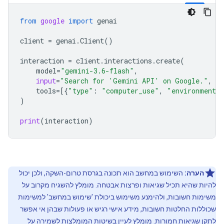
from
google
import
genai
client
=
genai
.
Client
()
interaction
=
client
.
interactions
.
create
(
model
=
"gemini-3.6-flash"
,
input
=
"Search for 'Gemini API' on Google."
,
tools
=
[{
"type"
:
"computer_use"
,
"environment"
)
print
(
interaction
)
הערה:
השימוש במחשב הוא תכונה בגרסת טרום-השקה, ולכן יכול
להיות שהיא תכיל שגיאות ופרצות אבטחה. מומלץ להשגיח מקרוב על
משימות חשובות, ולהימנע משימוש ביכולת 'שימוש במחשב' למשימות
שכוללות החלטות חשובות, מידע אישי רגיש או פעולות שבהן אי אפשר
לתקן שגיאות חמורות. מומלץ לעיין ב
שיטות המומלצות לשמירה על