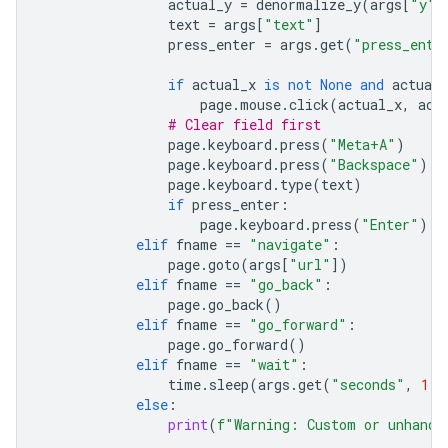
actual_y
=
denormalize_y
(
args
[
"y"
]
text
=
args
[
"text"
]
press_enter
=
args
.
get
(
"press_ente
if
actual_x
is
not
None
and
actual_
page
.
mouse
.
click
(
actual_x
,
act
# Clear field first
page
.
keyboard
.
press
(
"Meta+A"
)
page
.
keyboard
.
press
(
"Backspace"
)
page
.
keyboard
.
type
(
text
)
if
press_enter
:
page
.
keyboard
.
press
(
"Enter"
)
elif
fname
==
"navigate"
:
page
.
goto
(
args
[
"url"
])
elif
fname
==
"go_back"
:
page
.
go_back
()
elif
fname
==
"go_forward"
:
page
.
go_forward
()
elif
fname
==
"wait"
:
time
.
sleep
(
args
.
get
(
"seconds"
,
1
))
else
:
print
(
f
"Warning: Custom or unhandl