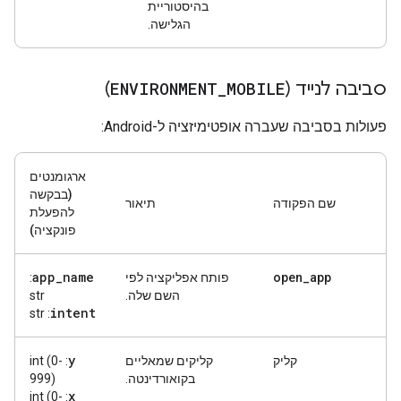
בהיסטוריית
הגלישה.
סביבה לנייד (
MOBILE
_
ENVIRONMENT
)
פעולות בסביבה שעברה אופטימיזציה ל-Android:
ארגומנטים
(בבקשה
שם הפקודה
תיאור
להפעלת
פונקציה)
app
_
name
open_app
פותח אפליקציה לפי
:
השם שלה.
str
intent
: str
y
קליק
קליקים שמאליים
: int (0-
בקואורדינטה.
999)
x
: int (0-