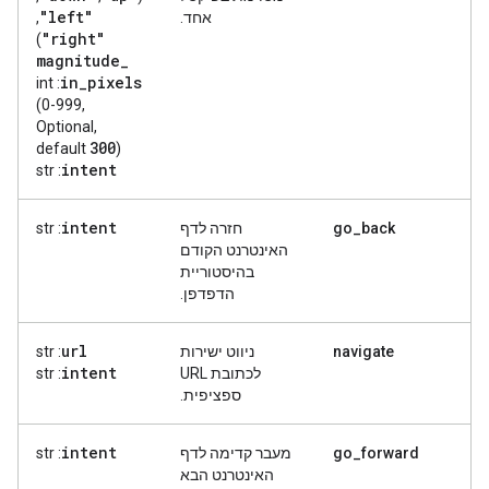
"left"
אחד.
,
"right"
)
magnitude
_
in
_
pixels
: int
(0-999,
Optional,
300
default
)
intent
: str
intent
go_back
חזרה לדף
: str
האינטרנט הקודם
בהיסטוריית
הדפדפן.
url
navigate
ניווט ישירות
: str
intent
לכתובת URL
: str
ספציפית.
intent
go_forward
מעבר קדימה לדף
: str
האינטרנט הבא