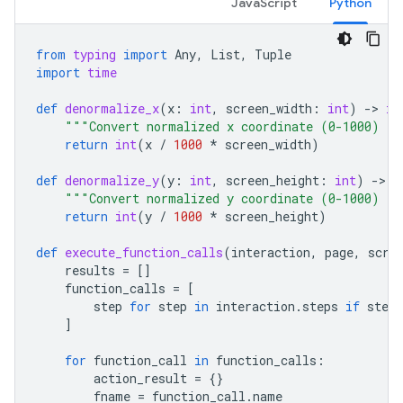
JavaScript
Python
from
typing
import
Any
,
List
,
Tuple
import
time
def
denormalize_x
(
x
:
int
,
screen_width
:
int
)
-
> 
in
"""Convert normalized x coordinate (0-1000) to
return
int
(
x
/
1000
*
screen_width
)
def
denormalize_y
(
y
:
int
,
screen_height
:
int
)
-
> 
i
"""Convert normalized y coordinate (0-1000) to
return
int
(
y
/
1000
*
screen_height
)
def
execute_function_calls
(
interaction
,
page
,
scre
results
=
[]
function_calls
=
[
step
for
step
in
interaction
.
steps
if
step
.
]
for
function_call
in
function_calls
:
action_result
=
{}
fname
=
function_call
.
name