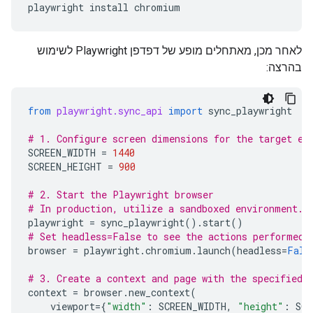
playwright
install
לאחר מכן, מאתחלים מופע של דפדפן Playwright לשימוש
בהרצה:
from
playwright.sync_api
import
sync_playwright
# 1. Configure screen dimensions for the target en
SCREEN_WIDTH
=
1440
SCREEN_HEIGHT
=
900
# 2. Start the Playwright browser
# In production, utilize a sandboxed environment.
playwright
=
sync_playwright
()
.
start
()
# Set headless=False to see the actions performed 
browser
=
playwright
.
chromium
.
launch
(
headless
=
Fals
# 3. Create a context and page with the specified 
context
=
browser
.
new_context
(
viewport
=
{
"width"
:
SCREEN_WIDTH
,
"height"
:
SCR