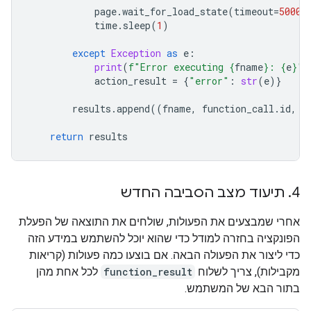
page
.
wait_for_load_state
(
timeout
=
5000
)
time
.
sleep
(
1
)
except
Exception
as
e
:
print
(
f
"Error executing 
{
fname
}
: 
{
e
}
"
)
action_result
=
{
"error"
:
str
(
e
)}
results
.
append
((
fname
,
function_call
.
id
,
a
return
results
4
.
תיעוד מצב הסביבה החדש
אחרי שמבצעים את הפעולות, שולחים את התוצאה של הפעלת
הפונקציה בחזרה למודל כדי שהוא יוכל להשתמש במידע הזה
כדי ליצור את הפעולה הבאה. אם בוצעו כמה פעולות (קריאות
מקבילות), צריך לשלוח
function_result
לכל אחת מהן
בתור הבא של המשתמש.