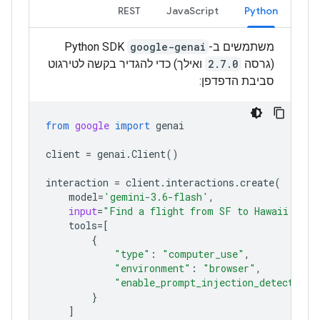
REST
JavaScript
Python
משתמשים ב-
google-genai
Python SDK
(גרסה
2.7.0
ואילך) כדי להגדיר בקשה לטירגוט
סביבת הדפדפן:
from
google
import
genai
client
=
genai
.
Client
()
interaction
=
client
.
interactions
.
create
(
model
=
'gemini-3.6-flash'
,
input
=
"Find a flight from SF to Hawaii on J
tools
=
[
{
"type"
:
"computer_use"
,
"environment"
:
"browser"
,
"enable_prompt_injection_detection"
}
]