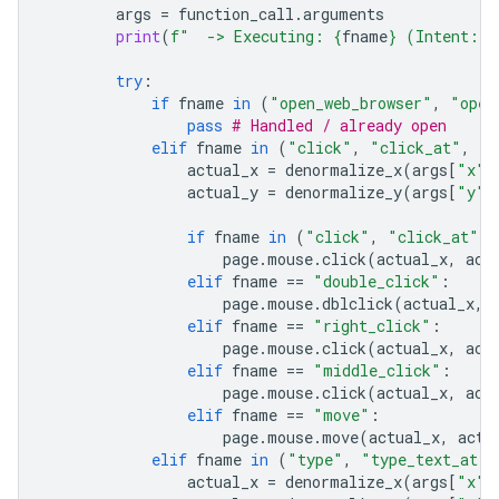
args
=
function_call
.
arguments
print
(
f
"  -> Executing: 
{
fname
}
 (Intent: 
{
try
:
if
fname
in
(
"open_web_browser"
,
"open
pass
# Handled / already open
elif
fname
in
(
"click"
,
"click_at"
,
"d
actual_x
=
denormalize_x
(
args
[
"x"
]
actual_y
=
denormalize_y
(
args
[
"y"
]
if
fname
in
(
"click"
,
"click_at"
):
page
.
mouse
.
click
(
actual_x
,
act
elif
fname
==
"double_click"
:
page
.
mouse
.
dblclick
(
actual_x
,
elif
fname
==
"right_click"
:
page
.
mouse
.
click
(
actual_x
,
act
elif
fname
==
"middle_click"
:
page
.
mouse
.
click
(
actual_x
,
act
elif
fname
==
"move"
:
page
.
mouse
.
move
(
actual_x
,
actu
elif
fname
in
(
"type"
,
"type_text_at"
)
actual_x
=
denormalize_x
(
args
[
"x"
]