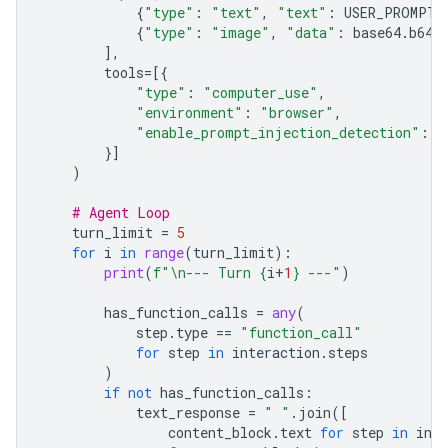
{
"type"
:
"text"
,
"text"
:
USER_PROMPT
}
{
"type"
:
"image"
,
"data"
:
base64
.
b64e
],
tools
=
[{
"type"
:
"computer_use"
,
"environment"
:
"browser"
,
"enable_prompt_injection_detection"
:
T
}]
)
# Agent Loop
turn_limit
=
5
for
i
in
range
(
turn_limit
):
print
(
f
"
\n
--- Turn 
{
i
+
1
}
 ---"
)
has_function_calls
=
any
(
step
.
type
==
"function_call"
for
step
in
interaction
.
steps
)
if
not
has_function_calls
:
text_response
=
" "
.
join
([
content_block
.
text
for
step
in
inte