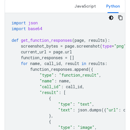
JavaScript
Python
import
json
import
base64
def
get_function_responses
(
page
,
results
):
screenshot_bytes
=
page
.
screenshot
(
type
=
"png"
)
current_url
=
page
.
url
function_responses
=
[]
for
name
,
call_id
,
result
in
results
:
function_responses
.
append
({
"type"
:
"function_result"
,
"name"
:
name
,
"call_id"
:
call_id
,
"result"
:
[
{
"type"
:
"text"
,
"text"
:
json
.
dumps
({
"url"
:
cu
},
{
"type"
:
"image"
,