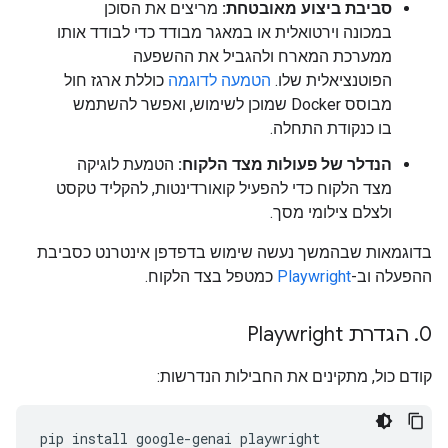
סביבת ביצוע מאובטחת:
מריצים את הסוכן
במכונה וירטואלית או במאגר מבודד כדי לבודד אותו
ממערכת המארח ולהגביל את ההשפעה
הפוטנציאלית שלו.
הטמעה לדוגמה
כוללת ארגז חול
מבוסס Docker שמוכן לשימוש, ואפשר להשתמש
בו כנקודת התחלה.
הנדלר של פעולות מצד הלקוח:
הטמעת לוגיקה
מצד הלקוח כדי להפעיל קואורדינטות, להקליד טקסט
ולצלם צילומי מסך.
בדוגמאות שבהמשך נעשה שימוש בדפדפן אינטרנט כסביבת
ההפעלה וב-
Playwright
כמטפל בצד הלקוח.
‫0
.
הגדרת Playwright
קודם כול, מתקינים את החבילות הנדרשות:
pip
install
google-genai
playwright
