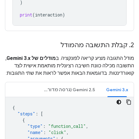
)
print
(
interaction
)
2
.
קבלת התשובה מהמודל
מודל התגובה מציע קריאה לפונקציה. ב
מודלים של Gemini 3.x
,
התשובה מכילה כוונת חשיבה רציונלית מותאמת אישית לצד
קואורדינטות. בדוגמאות הבאות אפשר לראות את שתי התגובות:
‫Gemini 3.x
‫Gemini 2.5 (גרסה מדור קודם)
{
"steps"
:
[
{
"type"
:
"function_call"
,
"name"
:
"click"
,
"arguments"
:
{