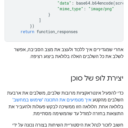
"data"
:
base64
.
b64encode
(
scree
"mime_type"
:
"image/png"
}
]
})
return
function_responses
אחרי שמגדירים איך ללכוד ולעצב את מצב הסביבה, אפשר
לשלב את כל השלבים האלה בלולאת ביצוע רציפה.
יצירת לופ של סוכן
כדי להפעיל אינטראקציות מרובות שלבים, משלבים את ארבעת
השלבים מהקטע
איך מטמיעים את התכונה 'שימוש במחשב'
בלולאה אחת. הלולאה הזו ממשיכה לבקש פעולות ולהעביר את
התוצאות בחזרה למודל עד שהמשימה מסתיימת.
חשוב לזכור לנהל את היסטוריית השיחות בצורה נכונה על ידי