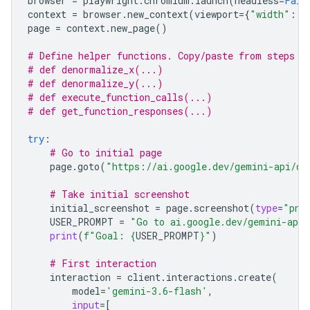
browser
=
playwright
.
chromium
.
launch
(
headless
=
Fals
context
=
browser
.
new_context
(
viewport
=
{
"width"
:
S
page
=
context
.
new_page
()
# Define helper functions. Copy/paste from steps 3
# def denormalize_x(...)
# def denormalize_y(...)
# def execute_function_calls(...)
# def get_function_responses(...)
try
:
# Go to initial page
page
.
goto
(
"https://ai.google.dev/gemini-api/do
# Take initial screenshot
initial_screenshot
=
page
.
screenshot
(
type
=
"png
USER_PROMPT
=
"Go to ai.google.dev/gemini-api/
print
(
f
"Goal: 
{
USER_PROMPT
}
"
)
# First interaction
interaction
=
client
.
interactions
.
create
(
model
=
'gemini-3.6-flash'
,
input
=
[