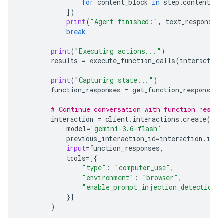
for
content_block
in
step
.
content
i
])
print
(
"Agent finished:"
,
text_response
break
print
(
"Executing actions..."
)
results
=
execute_function_calls
(
interacti
print
(
"Capturing state..."
)
function_responses
=
get_function_responses
# Continue conversation with function resp
interaction
=
client
.
interactions
.
create
(
model
=
'gemini-3.6-flash'
,
previous_interaction_id
=
interaction
.
id
,
input
=
function_responses
,
tools
=
[{
"type"
:
"computer_use"
,
"environment"
:
"browser"
,
"enable_prompt_injection_detection
}]
)