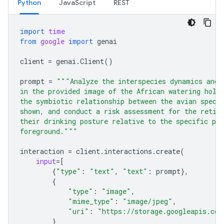
Python
JavaScript
REST
import
time
from
google
import
genai
client
=
genai
.
Client
()
prompt
=
"""Analyze the interspecies dynamics and 
in the provided image of the African watering hole
the symbiotic relationship between the avian speci
shown, and conduct a risk assessment for the retic
their drinking posture relative to the specific pre
foreground."""
interaction
=
client
.
interactions
.
create
(
input
=
[
{
"type"
:
"text"
,
"text"
:
prompt
},
{
"type"
:
"image"
,
"mime_type"
:
"image/jpeg"
,
"uri"
:
"https://storage.googleapis.com
}