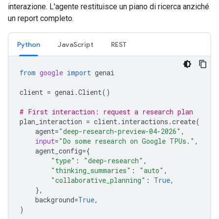
interazione. L'agente restituisce un piano di ricerca anziché
un report completo.
Python
JavaScript
REST
from
google
import
genai
client
=
genai
.
Client
()
# First interaction: request a research plan
plan_interaction
=
client
.
interactions
.
create
(
agent
=
"deep-research-preview-04-2026"
,
input
=
"Do some research on Google TPUs."
,
agent_config
=
{
"type"
:
"deep-research"
,
"thinking_summaries"
:
"auto"
,
"collaborative_planning"
:
True
,
},
background
=
True
,
)