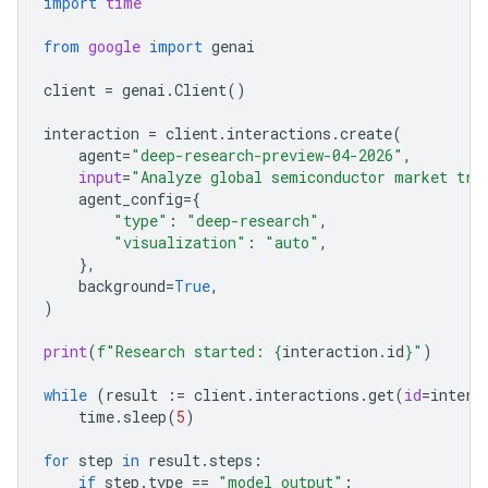
import
time
from
google
import
genai
client
=
genai
.
Client
()
interaction
=
client
.
interactions
.
create
(
agent
=
"deep-research-preview-04-2026"
,
input
=
"Analyze global semiconductor market tre
agent_config
=
{
"type"
:
"deep-research"
,
"visualization"
:
"auto"
,
},
background
=
True
,
)
print
(
f
"Research started: 
{
interaction
.
id
}
"
)
while
(
result
:=
client
.
interactions
.
get
(
id
=
intera
time
.
sleep
(
5
)
for
step
in
result
.
steps
:
if
step
.
type
==
"model_output"
: