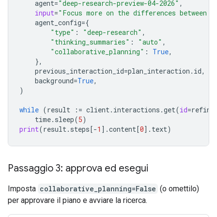
agent
=
"deep-research-preview-04-2026"
,
input
=
"Focus more on the differences between G
agent_config
=
{
"type"
:
"deep-research"
,
"thinking_summaries"
:
"auto"
,
"collaborative_planning"
:
True
,
},
previous_interaction_id
=
plan_interaction
.
id
,
background
=
True
,
)
while
(
result
:=
client
.
interactions
.
get
(
id
=
refine
time
.
sleep
(
5
)
print
(
result
.
steps
[
-
1
]
.
content
[
0
]
.
text
)
Passaggio 3: approva ed esegui
Imposta
collaborative_planning=False
(o omettilo)
per approvare il piano e avviare la ricerca.