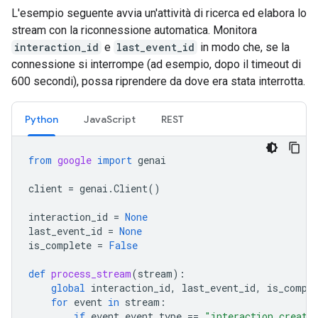
L'esempio seguente avvia un'attività di ricerca ed elabora lo
stream con la riconnessione automatica. Monitora
interaction_id
e
last_event_id
in modo che, se la
connessione si interrompe (ad esempio, dopo il timeout di
600 secondi), possa riprendere da dove era stata interrotta.
Python
JavaScript
REST
from
google
import
genai
client
=
genai
.
Client
()
interaction_id
=
None
last_event_id
=
None
is_complete
=
False
def
process_stream
(
stream
):
global
interaction_id
,
last_event_id
,
is_compl
for
event
in
stream
:
if
event
.
event_type
==
"interaction.create