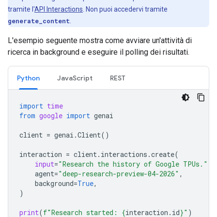
tramite l'
API Interactions
. Non puoi accedervi tramite
generate_content
.
L'esempio seguente mostra come avviare un'attività di
ricerca in background e eseguire il polling dei risultati.
Python
JavaScript
REST
import
time
from
google
import
genai
client
=
genai
.
Client
()
interaction
=
client
.
interactions
.
create
(
input
=
"Research the history of Google TPUs."
,
agent
=
"deep-research-preview-04-2026"
,
background
=
True
,
)
print
(
f
"Research started: 
{
interaction
.
id
}
"
)