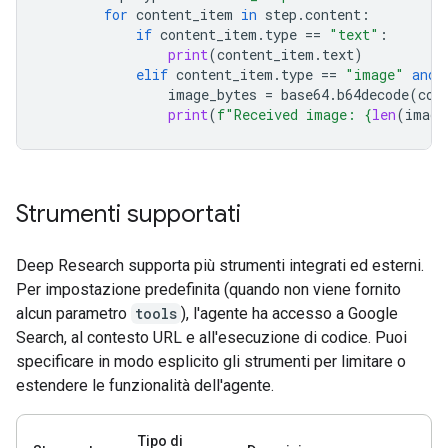
for
content_item
in
step
.
content
:
if
content_item
.
type
==
"text"
:
print
(
content_item
.
text
)
elif
content_item
.
type
==
"image"
and
image_bytes
=
base64
.
b64decode
(
con
print
(
f
"Received image: 
{
len
(
image
Strumenti supportati
Deep Research supporta più strumenti integrati ed esterni.
Per impostazione predefinita (quando non viene fornito
alcun parametro
tools
), l'agente ha accesso a Google
Search, al contesto URL e all'esecuzione di codice. Puoi
specificare in modo esplicito gli strumenti per limitare o
estendere le funzionalità dell'agente.
Tipo di