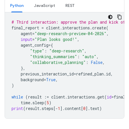
Python
JavaScript
REST
# Third interaction: approve the plan and kick off
final_report
=
client
.
interactions
.
create
(
agent
=
"deep-research-preview-04-2026"
,
input
=
"Plan looks good!"
,
agent_config
=
{
"type"
:
"deep-research"
,
"thinking_summaries"
:
"auto"
,
"collaborative_planning"
:
False
,
},
previous_interaction_id
=
refined_plan
.
id
,
background
=
True
,
)
while
(
result
:=
client
.
interactions
.
get
(
id
=
final_
time
.
sleep
(
5
)
print
(
result
.
steps
[
-
1
]
.
content
[
0
]
.
text
)