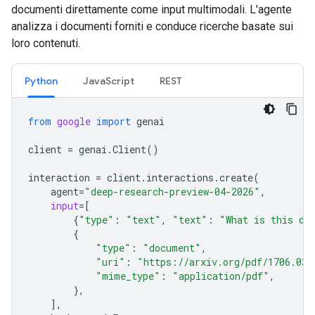
documenti direttamente come input multimodali. L'agente
analizza i documenti forniti e conduce ricerche basate sui
loro contenuti.
Python
JavaScript
REST
from
google
import
genai
client
=
genai
.
Client
()
interaction
=
client
.
interactions
.
create
(
agent
=
"deep-research-preview-04-2026"
,
input
=
[
{
"type"
:
"text"
,
"text"
:
"What is this do
{
"type"
:
"document"
,
"uri"
:
"https://arxiv.org/pdf/1706.037
"mime_type"
:
"application/pdf"
,
},
],