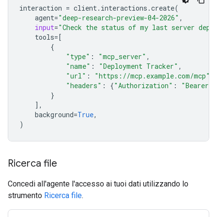
interaction
=
client
.
interactions
.
create
(
agent
=
"deep-research-preview-04-2026"
,
input
=
"Check the status of my last server depl
tools
=
[
{
"type"
:
"mcp_server"
,
"name"
:
"Deployment Tracker"
,
"url"
:
"https://mcp.example.com/mcp"
,
"headers"
:
{
"Authorization"
:
"Bearer m
}
],
background
=
True
,
)
Ricerca file
Concedi all'agente l'accesso ai tuoi dati utilizzando lo
strumento
Ricerca file
.