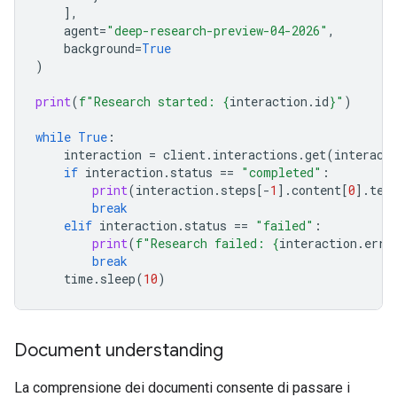
],
agent
=
"deep-research-preview-04-2026"
,
background
=
True
)
print
(
f
"Research started: 
{
interaction
.
id
}
"
)
while
True
:
interaction
=
client
.
interactions
.
get
(
interact
if
interaction
.
status
==
"completed"
:
print
(
interaction
.
steps
[
-
1
]
.
content
[
0
]
.
tex
break
elif
interaction
.
status
==
"failed"
:
print
(
f
"Research failed: 
{
interaction
.
erro
break
time
.
sleep
(
10
)
Document understanding
La comprensione dei documenti consente di passare i