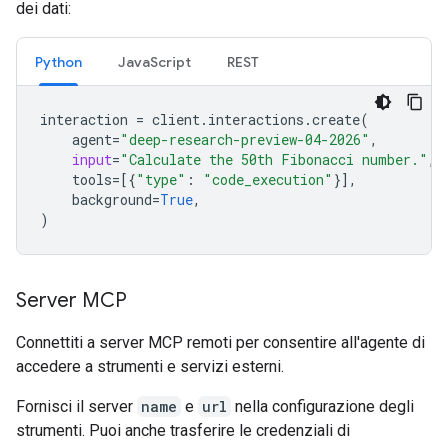
dei dati:
Python
JavaScript
REST
interaction
=
client
.
interactions
.
create
(
agent
=
"deep-research-preview-04-2026"
,
input
=
"Calculate the 50th Fibonacci number."
,
tools
=
[{
"type"
:
"code_execution"
}],
background
=
True
,
)
Server MCP
Connettiti a server MCP remoti per consentire all'agente di
accedere a strumenti e servizi esterni.
Fornisci il server
name
e
url
nella configurazione degli
strumenti. Puoi anche trasferire le credenziali di