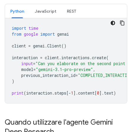
Python
JavaScript
REST
import
time
from
google
import
genai
client
=
genai
.
Client
()
interaction
=
client
.
interactions
.
create
(
input
=
"Can you elaborate on the second point i
model
=
"gemini-3.1-pro-preview"
,
previous_interaction_id
=
"COMPLETED_INTERACTION
)
print
(
interaction
.
steps
[
-
1
]
.
content
[
0
]
.
text
)
Quando utilizzare l'agente Gemini
Deep Research