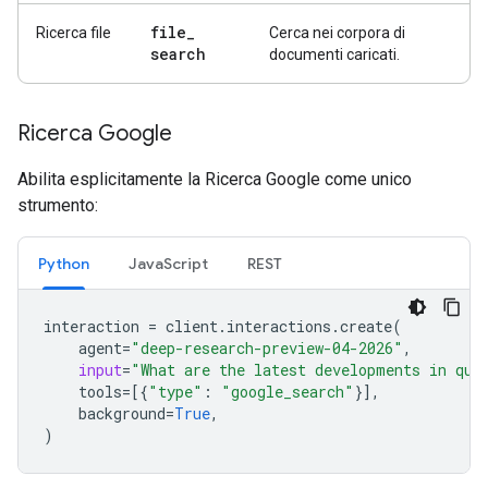
file
_
Ricerca file
Cerca nei corpora di
search
documenti caricati.
Ricerca Google
Abilita esplicitamente la Ricerca Google come unico
strumento:
Python
JavaScript
REST
interaction
=
client
.
interactions
.
create
(
agent
=
"deep-research-preview-04-2026"
,
input
=
"What are the latest developments in qua
tools
=
[{
"type"
:
"google_search"
}],
background
=
True
,
)