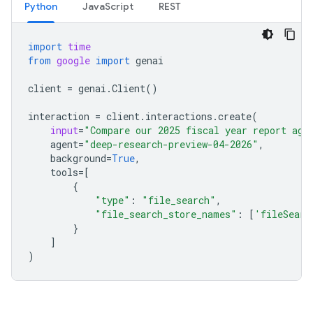
Python
JavaScript
REST
import
time
from
google
import
genai
client
=
genai
.
Client
()
interaction
=
client
.
interactions
.
create
(
input
=
"Compare our 2025 fiscal year report aga
agent
=
"deep-research-preview-04-2026"
,
background
=
True
,
tools
=
[
{
"type"
:
"file_search"
,
"file_search_store_names"
:
[
'fileSearc
}
]
)