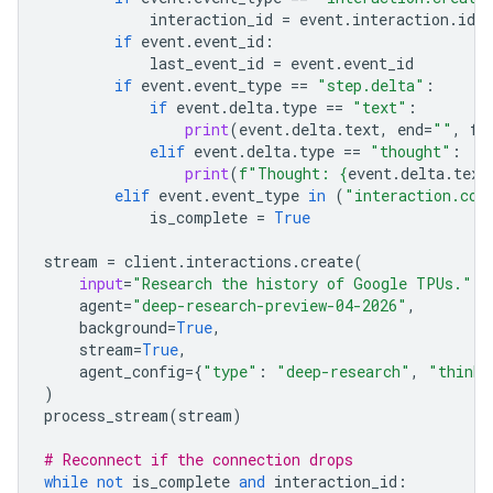
interaction_id
=
event
.
interaction
.
id
if
event
.
event_id
:
last_event_id
=
event
.
event_id
if
event
.
event_type
==
"step.delta"
:
if
event
.
delta
.
type
==
"text"
:
print
(
event
.
delta
.
text
,
end
=
""
,
fl
elif
event
.
delta
.
type
==
"thought"
:
print
(
f
"Thought: 
{
event
.
delta
.
text
elif
event
.
event_type
in
(
"interaction.com
is_complete
=
True
stream
=
client
.
interactions
.
create
(
input
=
"Research the history of Google TPUs."
,
agent
=
"deep-research-preview-04-2026"
,
background
=
True
,
stream
=
True
,
agent_config
=
{
"type"
:
"deep-research"
,
"thinki
)
process_stream
(
stream
)
# Reconnect if the connection drops
while
not
is_complete
and
interaction_id
: