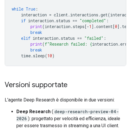
while
True
:
interaction
=
client
.
interactions
.
get
(
interact
if
interaction
.
status
==
"completed"
:
print
(
interaction
.
steps
[
-
1
]
.
content
[
0
]
.
tex
break
elif
interaction
.
status
==
"failed"
:
print
(
f
"Research failed: 
{
interaction
.
erro
break
time
.
sleep
(
10
)
Versioni supportate
L'agente Deep Research è disponibile in due versioni:
Deep Research
(
deep-research-preview-04-
2026
): progettato per velocità ed efficienza, ideale
per essere trasmesso in streaming a una UI client.