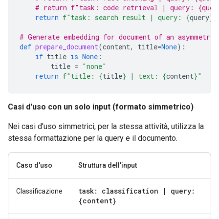
# return f"task: code retrieval | query: {quer
return
f
"task: search result | query: 
{
query
}
"
# Generate embedding for document of an asymmetric
def
prepare_document
(
content
,
title
=
None
):
if
title
is
None
:
title
=
"none"
return
f
"title: 
{
title
}
 | text: 
{
content
}
"
Casi d'uso con un solo input (formato simmetrico)
Nei casi d'uso simmetrici, per la stessa attività, utilizza la
stessa formattazione per la query e il documento.
Caso d'uso
Struttura dell'input
task: classification
|
query:
Classificazione
{content}