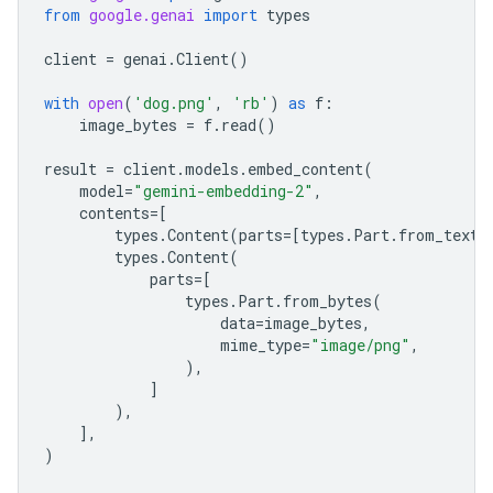
from
google.genai
import
types
client
=
genai
.
Client
()
with
open
(
'dog.png'
,
'rb'
)
as
f
:
image_bytes
=
f
.
read
()
result
=
client
.
models
.
embed_content
(
model
=
"gemini-embedding-2"
,
contents
=
[
types
.
Content
(
parts
=
[
types
.
Part
.
from_text
(
types
.
Content
(
parts
=
[
types
.
Part
.
from_bytes
(
data
=
image_bytes
,
mime_type
=
"image/png"
,
),
]
),
],
)