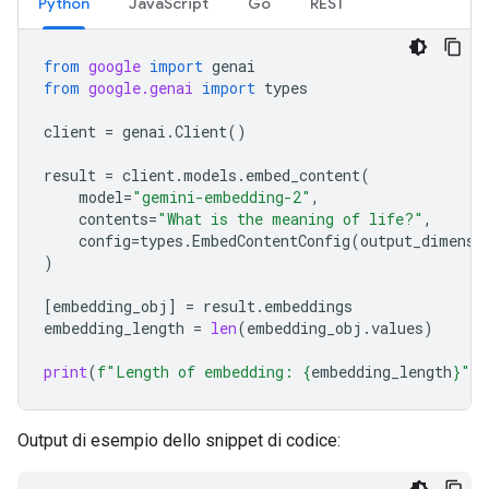
Python
JavaScript
Go
REST
from
google
import
genai
from
google.genai
import
types
client
=
genai
.
Client
()
result
=
client
.
models
.
embed_content
(
model
=
"gemini-embedding-2"
,
contents
=
"What is the meaning of life?"
,
config
=
types
.
EmbedContentConfig
(
output_dimensi
)
[
embedding_obj
]
=
result
.
embeddings
embedding_length
=
len
(
embedding_obj
.
values
)
print
(
f
"Length of embedding: 
{
embedding_length
}
"
)
Output di esempio dello snippet di codice: