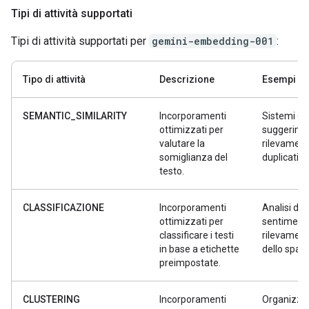
Tipi di attività supportati
Tipi di attività supportati per
gemini-embedding-001
:
Tipo di attività
Descrizione
Esempi
SEMANTIC_SIMILARITY
Incorporamenti
Sistemi di
ottimizzati per
suggerimen
valutare la
rilevament
somiglianza del
duplicati
testo.
CLASSIFICAZIONE
Incorporamenti
Analisi del
ottimizzati per
sentiment,
classificare i testi
rilevamen
in base a etichette
dello spa
preimpostate.
CLUSTERING
Incorporamenti
Organizza