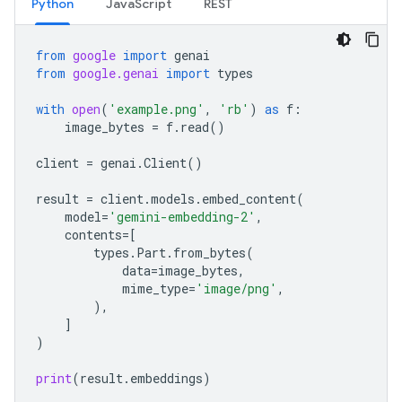
Python
JavaScript
REST
from
google
import
genai
from
google.genai
import
types
with
open
(
'example.png'
,
'rb'
)
as
f
:
image_bytes
=
f
.
read
()
client
=
genai
.
Client
()
result
=
client
.
models
.
embed_content
(
model
=
'gemini-embedding-2'
,
contents
=
[
types
.
Part
.
from_bytes
(
data
=
image_bytes
,
mime_type
=
'image/png'
,
),
]
)
print
(
result
.
embeddings
)