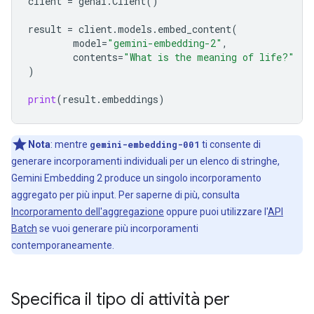
client
=
genai
.
Client
()
result
=
client
.
models
.
embed_content
(
model
=
"gemini-embedding-2"
,
contents
=
"What is the meaning of life?"
)
print
(
result
.
embeddings
)
Nota
:
mentre
gemini-embedding-001
ti consente di
generare incorporamenti individuali per un elenco di stringhe,
Gemini Embedding 2 produce un singolo incorporamento
aggregato per più input. Per saperne di più, consulta
Incorporamento dell'aggregazione
oppure puoi utilizzare l'
API
Batch
se vuoi generare più incorporamenti
contemporaneamente.
Specifica il tipo di attività per