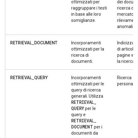
ottimizzati per
dei docume
raggruppare i testi
ricerca di
in base alle loro
mercato,
somiglianze.
rilevamen
anomalie
RETRIEVAL_DOCUMENT
Incorporamenti
Indicizzaz
ottimizzati per la
di articoli, l
ricerca di
pagine we
documenti.
la ricerca.
RETRIEVAL_QUERY
Incorporamenti
Ricerca
ottimizzati per le
personaliz
query di ricerca
generali. Utilizza
RETRIEVAL
_
QUERY
per le
query e
RETRIEVAL
_
DOCUMENT
per i
documenti da