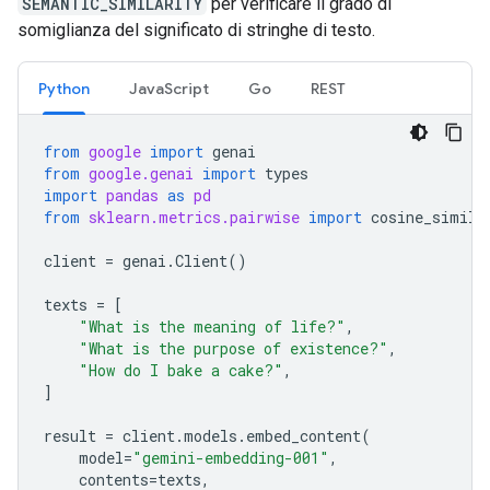
SEMANTIC_SIMILARITY
per verificare il grado di
somiglianza del significato di stringhe di testo.
Python
JavaScript
Go
REST
from
google
import
genai
from
google.genai
import
types
import
pandas
as
pd
from
sklearn.metrics.pairwise
import
cosine_simila
client
=
genai
.
Client
()
texts
=
[
"What is the meaning of life?"
,
"What is the purpose of existence?"
,
"How do I bake a cake?"
,
]
result
=
client
.
models
.
embed_content
(
model
=
"gemini-embedding-001"
,
contents
=
texts
,