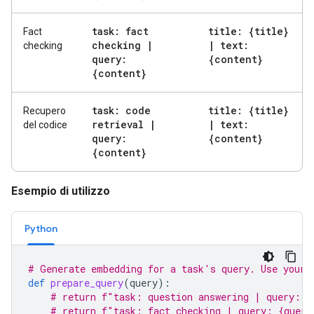
task: fact
title: {title}
Fact
checking
|
|
text:
checking
query:
{content}
{content}
task: code
title: {title}
Recupero
retrieval
|
|
text:
del codice
query:
{content}
{content}
Esempio di utilizzo
Python
# Generate embedding for a task's query. Use your 
def
prepare_query
(
query
):
# return f"task: question answering | query: {
# return f"task: fact checking | query: {query