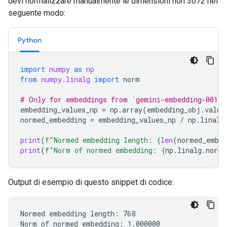
devi normalizzare manualmente le dimensioni non 3072 nel
seguente modo:
Python
import
numpy
as
np
from
numpy.linalg
import
norm
# Only for embeddings from `gemini-embedding-001`
embedding_values_np
=
np
.
array
(
embedding_obj
.
value
normed_embedding
=
embedding_values_np
/
np
.
linalg
print
(
f
"Normed embedding length: 
{
len
(
normed_embed
print
(
f
"Norm of normed embedding: 
{
np
.
linalg
.
norm
(
Output di esempio di questo snippet di codice:
Normed embedding length: 768
