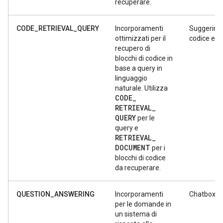
recuperare.
CODE_RETRIEVAL_QUERY
Incorporamenti
Suggerimen
ottimizzati per il
codice e ri
recupero di
blocchi di codice in
base a query in
linguaggio
naturale. Utilizza
CODE
_
RETRIEVAL
_
QUERY
per le
query e
RETRIEVAL
_
DOCUMENT
per i
blocchi di codice
da recuperare.
QUESTION_ANSWERING
Incorporamenti
Chatbox
per le domande in
un sistema di