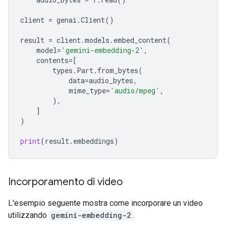
client
=
genai
.
Client
()
result
=
client
.
models
.
embed_content
(
model
=
'gemini-embedding-2'
,
contents
=
[
types
.
Part
.
from_bytes
(
data
=
audio_bytes
,
mime_type
=
'audio/mpeg'
,
),
]
)
print
(
result
.
embeddings
)
Incorporamento di video
L'esempio seguente mostra come incorporare un video
utilizzando
gemini-embedding-2
.