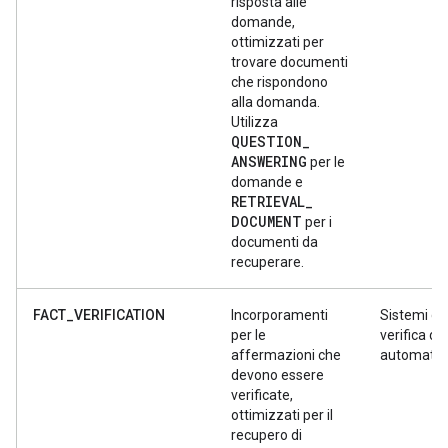
risposta alle
domande,
ottimizzati per
trovare documenti
che rispondono
alla domanda.
Utilizza
QUESTION
_
ANSWERING
per le
domande e
RETRIEVAL
_
DOCUMENT
per i
documenti da
recuperare.
FACT_VERIFICATION
Incorporamenti
Sistemi di
per le
verifica dei
affermazioni che
automatiz
devono essere
verificate,
ottimizzati per il
recupero di