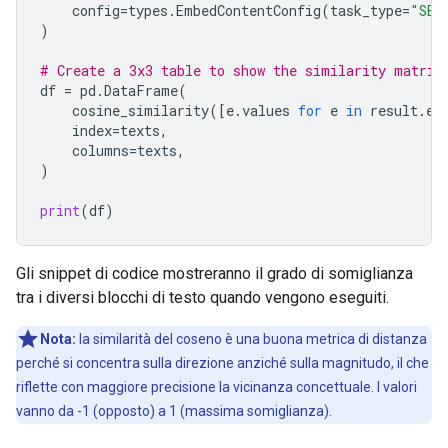
config
=
types
.
EmbedContentConfig
(
task_type
=
"SEM
)
# Create a 3x3 table to show the similarity matrix
df
=
pd
.
DataFrame
(
cosine_similarity
([
e
.
values
for
e
in
result
.
em
index
=
texts
,
columns
=
texts
,
)
print
(
df
)
Gli snippet di codice mostreranno il grado di somiglianza
tra i diversi blocchi di testo quando vengono eseguiti.
Nota:
la similarità del coseno è una buona metrica di distanza
perché si concentra sulla direzione anziché sulla magnitudo, il che
riflette con maggiore precisione la vicinanza concettuale. I valori
vanno da -1 (opposto) a 1 (massima somiglianza).