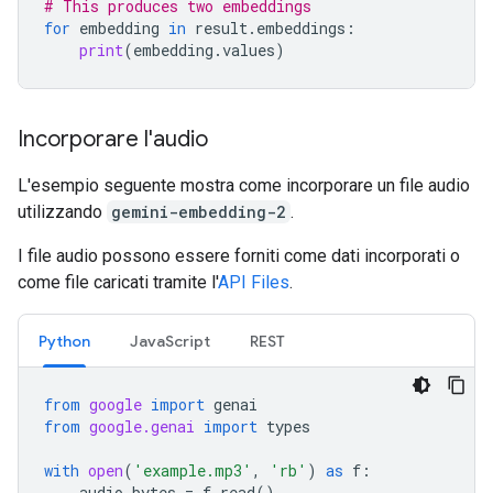
# This produces two embeddings
for
embedding
in
result
.
embeddings
:
print
(
embedding
.
values
)
Incorporare l'audio
L'esempio seguente mostra come incorporare un file audio
utilizzando
gemini-embedding-2
.
I file audio possono essere forniti come dati incorporati o
come file caricati tramite l'
API Files
.
Python
JavaScript
REST
from
google
import
genai
from
google.genai
import
types
with
open
(
'example.mp3'
,
'rb'
)
as
f
:
audio_bytes
=
f
.
read
()