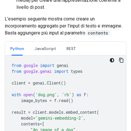
media) per creare una rappresentazione coerente a
livello di post.
L'esempio seguente mostra come creare un
incorporamento aggregato per l'input di testo e immagine.
Basta aggiungere più input al parametro
contents
:
Python
JavaScript
REST
from
google
import
genai
from
google.genai
import
types
client
=
genai
.
Client
()
with
open
(
'dog.png'
,
'rb'
)
as
f
:
image_bytes
=
f
.
read
()
result
=
client
.
models
.
embed_content
(
model
=
'gemini-embedding-2'
,
contents
=
[
"An image of a dog"
,