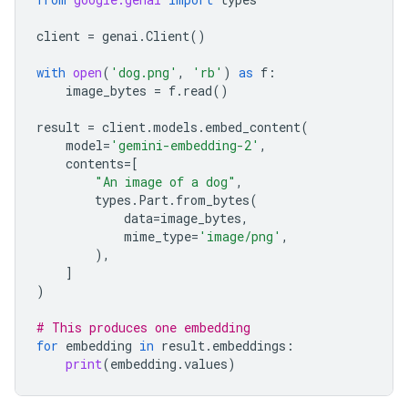
client
=
genai
.
Client
()
with
open
(
'dog.png'
,
'rb'
)
as
f
:
image_bytes
=
f
.
read
()
result
=
client
.
models
.
embed_content
(
model
=
'gemini-embedding-2'
,
contents
=
[
"An image of a dog"
,
types
.
Part
.
from_bytes
(
data
=
image_bytes
,
mime_type
=
'image/png'
,
),
]
)
# This produces one embedding
for
embedding
in
result
.
embeddings
:
print
(
embedding
.
values
)