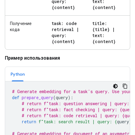
query:
text:
{content}
{content}
task: code
title:
Получение
retrieval
|
{title}
|
кода
query:
text:
{content}
{content}
Пример использования
Python
# Generate embedding for a task's query. Use your 
def
prepare_query
(
query
):
# return f"task: question answering | query: {
# return f"task: fact checking | query: {query
# return f"task: code retrieval | query: {quer
return
f
"task: search result | query: 
{
query
}
"
# Generate embedding for document of an asymmetric