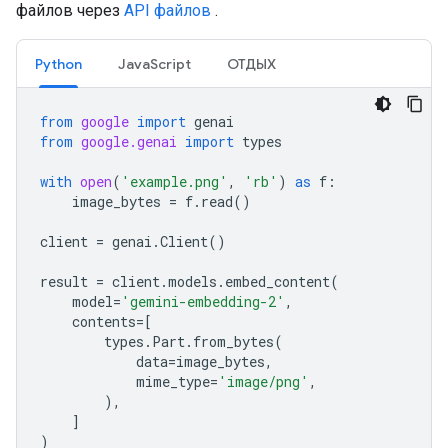
файлов через
API файлов
.
Python
JavaScript
ОТДЫХ
from
google
import
genai
from
google.genai
import
types
with
open
(
'example.png'
,
'rb'
)
as
f
:
image_bytes
=
f
.
read
()
client
=
genai
.
Client
()
result
=
client
.
models
.
embed_content
(
model
=
'gemini-embedding-2'
,
contents
=
[
types
.
Part
.
from_bytes
(
data
=
image_bytes
,
mime_type
=
'image/png'
,
),
]
)