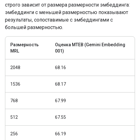
строго зависит от размера размерности эмбеддинга:
эмбеддинги с меньшей размерностью показывают
результаты, сопоставимые с эмбеддингами с
большей размерностью.
Размерность
Оценка MTEB (Gemini Embedding
МRL
001)
2048
68.16
1536
68.17
768
67.99
512
67.55
256
66.19