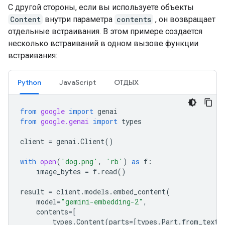
С другой стороны, если вы используете объекты
Content
внутри параметра
contents
, он возвращает
отдельные встраивания. В этом примере создается
несколько встраиваний в одном вызове функции
встраивания:
Python
JavaScript
ОТДЫХ
from
google
import
genai
from
google.genai
import
types
client
=
genai
.
Client
()
with
open
(
'dog.png'
,
'rb'
)
as
f
:
image_bytes
=
f
.
read
()
result
=
client
.
models
.
embed_content
(
model
=
"gemini-embedding-2"
,
contents
=
[
types
.
Content
(
parts
=
[
types
.
Part
.
from_text
(