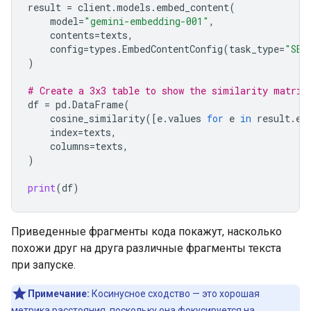
result
=
client
.
models
.
embed_content
(
model
=
"gemini-embedding-001"
,
contents
=
texts
,
config
=
types
.
EmbedContentConfig
(
task_type
=
"SEM
)
# Create a 3x3 table to show the similarity matrix
df
=
pd
.
DataFrame
(
cosine_similarity
([
e
.
values
for
e
in
result
.
em
index
=
texts
,
columns
=
texts
,
)
print
(
df
)
Приведенные фрагменты кода покажут, насколько
похожи друг на друга различные фрагменты текста
при запуске.
Примечание:
Косинусное сходство — это хорошая
метрика расстояния, поскольку она фокусируется на