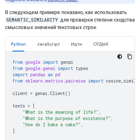
В следующем примере показано, как использовать
SEMANTIC_SIMILARITY
для проверки степени сходства
смысловых значений текстовых строк.
Python
JavaScript
Идти
ОТДЫХ
from
google
import
genai
from
google.genai
import
types
import
pandas
as
pd
from
sklearn.metrics.pairwise
import
cosine_simila
client
=
genai
.
Client
()
texts
=
[
"What is the meaning of life?"
,
"What is the purpose of existence?"
,
"How do I bake a cake?"
,
]