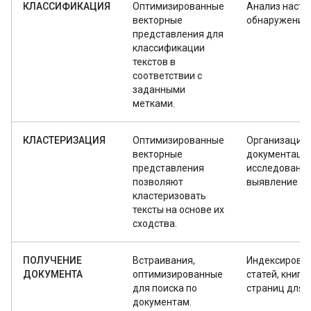
КЛАССИФИКАЦИЯ
Оптимизированные
Анализ настр
векторные
обнаружение
представления для
классификации
текстов в
соответствии с
заданными
метками.
КЛАСТЕРИЗАЦИЯ
Оптимизированные
Организация
векторные
документации
представления
исследование
позволяют
выявление ан
кластеризовать
тексты на основе их
сходства.
ПОЛУЧЕНИЕ
Встраивания,
Индексирова
ДОКУМЕНТА
оптимизированные
статей, книг и
для поиска по
страниц для п
документам.