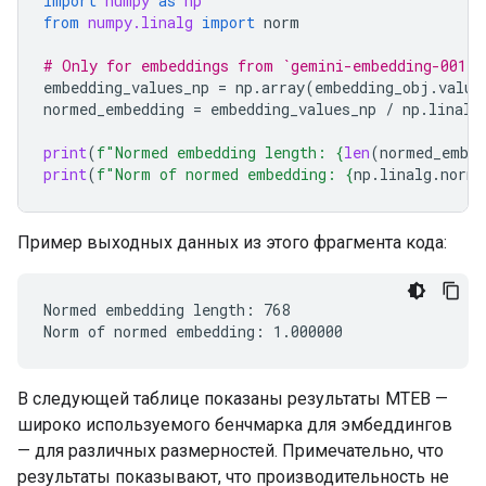
import
numpy
as
np
from
numpy.linalg
import
norm
# Only for embeddings from `gemini-embedding-001`
embedding_values_np
=
np
.
array
(
embedding_obj
.
value
normed_embedding
=
embedding_values_np
/
np
.
linalg
print
(
f
"Normed embedding length: 
{
len
(
normed_embed
print
(
f
"Norm of normed embedding: 
{
np
.
linalg
.
norm
(
Пример выходных данных из этого фрагмента кода:
Normed embedding length: 768

В следующей таблице показаны результаты MTEB —
широко используемого бенчмарка для эмбеддингов
— для различных размерностей. Примечательно, что
результаты показывают, что производительность не