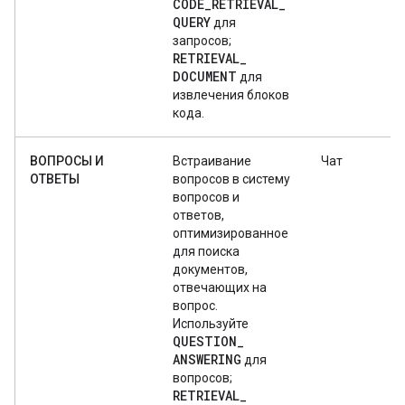
CODE
_
RETRIEVAL
_
QUERY
для
запросов;
RETRIEVAL
_
DOCUMENT
для
извлечения блоков
кода.
ВОПРОСЫ И
Встраивание
Чат
ОТВЕТЫ
вопросов в систему
вопросов и
ответов,
оптимизированное
для поиска
документов,
отвечающих на
вопрос.
Используйте
QUESTION
_
ANSWERING
для
вопросов;
RETRIEVAL
_