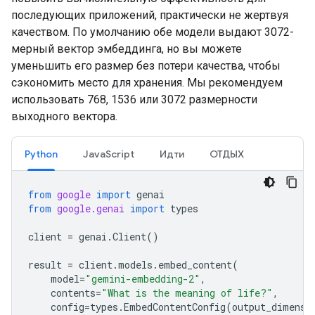
последующих приложений, практически не жертвуя
качеством. По умолчанию обе модели выдают 3072-
мерный вектор эмбеддинга, но вы можете
уменьшить его размер без потери качества, чтобы
сэкономить место для хранения. Мы рекомендуем
использовать 768, 1536 или 3072 размерности
выходного вектора.
Python
JavaScript
Идти
ОТДЫХ
from
google
import
genai
from
google.genai
import
types
client
=
genai
.
Client
()
result
=
client
.
models
.
embed_content
(
model
=
"gemini-embedding-2"
,
contents
=
"What is the meaning of life?"
,
config
=
types
.
EmbedContentConfig
(
output_dimensi