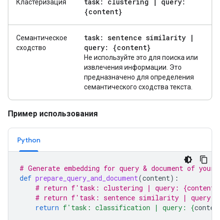
task: clustering
|
query:
Кластеризация
{content}
task: sentence similarity
|
Семантическое
query: {content}
сходство
Не используйте это для поиска или
извлечения информации. Это
предназначено для определения
семантического сходства текста.
Пример использования
Python
# Generate embedding for query & document of your 
def
prepare_query_and_document
(
content
):
# return f'task: clustering | query: {content}
# return f'task: sentence similarity | query: 
return
f
'task: classification | query: 
{
conten