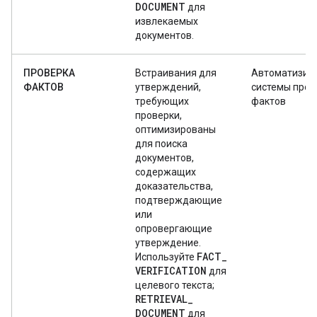
DOCUMENT
для
извлекаемых
документов.
ПРОВЕРКА
Встраивания для
Автоматизир
ФАКТОВ
утверждений,
системы пров
требующих
фактов
проверки,
оптимизированы
для поиска
документов,
содержащих
доказательства,
подтверждающие
или
опровергающие
утверждение.
FACT
_
Используйте
VERIFICATION
для
целевого текста;
RETRIEVAL
_
DOCUMENT
для