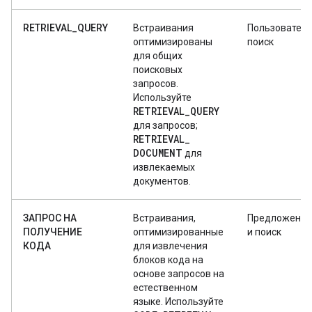
RETRIEVAL_QUERY
Встраивания
Пользователь
оптимизированы
поиск
для общих
поисковых
запросов.
Используйте
RETRIEVAL
_
QUERY
для запросов;
RETRIEVAL
_
DOCUMENT
для
извлекаемых
документов.
ЗАПРОС НА
Встраивания,
Предложения 
ПОЛУЧЕНИЕ
оптимизированные
и поиск
КОДА
для извлечения
блоков кода на
основе запросов на
естественном
языке. Используйте