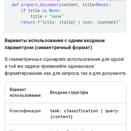
def
prepare_document
(
content
,
title
=
None
):
if
title
is
None
:
title
=
"none"
return
f
"title: 
{
title
}
 | text: 
{
content
}
"
Варианты использования с одним входным
параметром (симметричный формат)
В симметричных сценариях использования для одной
и той же задачи применяйте одинаковое
форматирование как для запроса, так и для документа.
Вариант
Входная структура
использования
task: classification
|
query:
Классификация
{content}