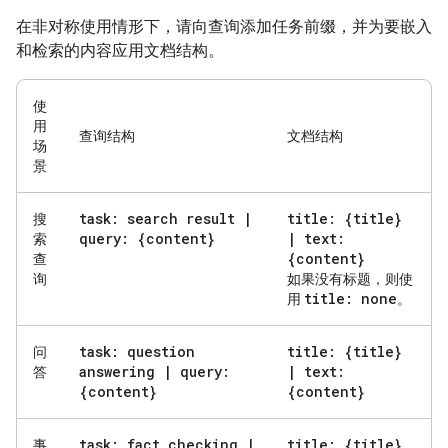
在非对称使用情形下，请向查询添加任务前缀，并为要嵌入
和检索的内容应用文档结构。
使
用
查询结构
文档结构
场
景
task: search result
|
title: {title}
搜
query: {content}
|
text:
索
{content}
查
询
如果没有标题，则使
title: none
用
。
task: question
title: {title}
问
answering
|
query:
|
text:
答
{content}
{content}
task: fact checking
|
title: {title}
事