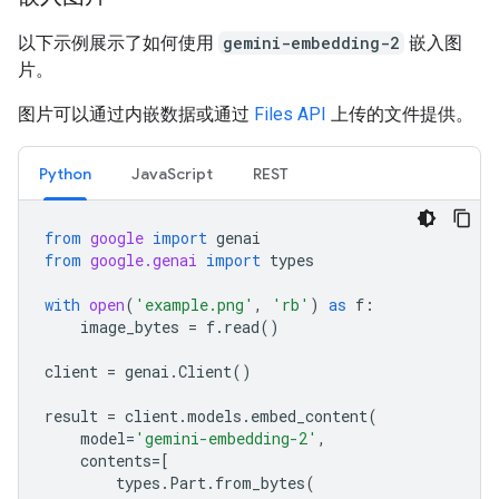
以下示例展示了如何使用
gemini-embedding-2
嵌入图
片。
图片可以通过内嵌数据或通过
Files API
上传的文件提供。
Python
JavaScript
REST
from
google
import
genai
from
google.genai
import
types
with
open
(
'example.png'
,
'rb'
)
as
f
:
image_bytes
=
f
.
read
()
client
=
genai
.
Client
()
result
=
client
.
models
.
embed_content
(
model
=
'gemini-embedding-2'
,
contents
=
[
types
.
Part
.
from_bytes
(