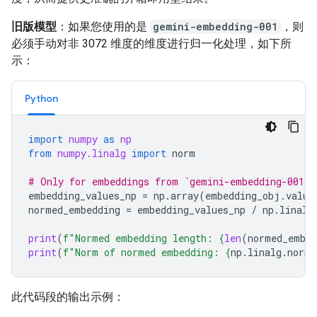
旧版模型
：如果您使用的是
gemini-embedding-001
，则
必须手动对非 3072 维度的维度进行归一化处理，如下所
示：
Python
import
numpy
as
np
from
numpy.linalg
import
norm
# Only for embeddings from `gemini-embedding-001`
embedding_values_np
=
np
.
array
(
embedding_obj
.
value
normed_embedding
=
embedding_values_np
/
np
.
linalg
print
(
f
"Normed embedding length: 
{
len
(
normed_embed
print
(
f
"Norm of normed embedding: 
{
np
.
linalg
.
norm
(
此代码段的输出示例：