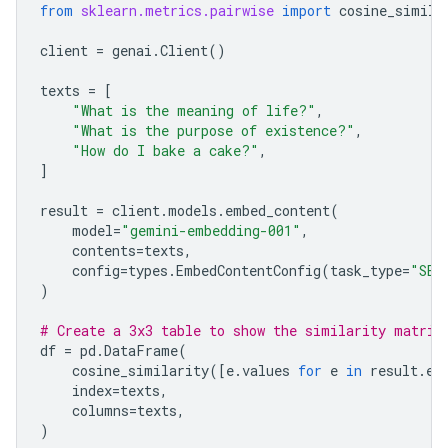
from
sklearn.metrics.pairwise
import
cosine_simila
client
=
genai
.
Client
()
texts
=
[
"What is the meaning of life?"
,
"What is the purpose of existence?"
,
"How do I bake a cake?"
,
]
result
=
client
.
models
.
embed_content
(
model
=
"gemini-embedding-001"
,
contents
=
texts
,
config
=
types
.
EmbedContentConfig
(
task_type
=
"SEM
)
# Create a 3x3 table to show the similarity matrix
df
=
pd
.
DataFrame
(
cosine_similarity
([
e
.
values
for
e
in
result
.
em
index
=
texts
,
columns
=
texts
,
)