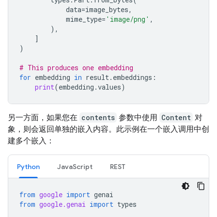
data
=
image_bytes
,
mime_type
=
'image/png'
,
),
]
)
# This produces one embedding
for
embedding
in
result
.
embeddings
:
print
(
embedding
.
values
)
另一方面，如果您在
contents
参数中使用
Content
对
象，则会返回单独的嵌入内容。此示例在一个嵌入调用中创
建多个嵌入：
Python
JavaScript
REST
from
google
import
genai
from
google.genai
import
types