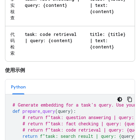
query: {content}
|
text:
实
{content}
核
查
task: code retrieval
title: {title}
代
|
query: {content}
|
text:
码
{content}
检
索
使用示例
Python
# Generate embedding for a task's query. Use your 
def
prepare_query
(
query
):
# return f"task: question answering | query: {
# return f"task: fact checking | query: {query
# return f"task: code retrieval | query: {quer
return
f
"task: search result | query: 
{
query
}
"