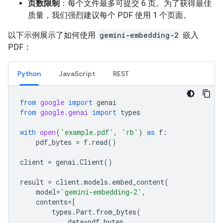
页数限制
：每个文件最多可提交 6 页。为了获得最佳
质量，我们强烈建议每个 PDF 使用 1 个页面。
以下示例展示了如何使用
gemini-embedding-2
嵌入
PDF：
Python
JavaScript
REST
from
google
import
genai
from
google.genai
import
types
with
open
(
'example.pdf'
,
'rb'
)
as
f
:
pdf_bytes
=
f
.
read
()
client
=
genai
.
Client
()
result
=
client
.
models
.
embed_content
(
model
=
'gemini-embedding-2'
,
contents
=
[
types
.
Part
.
from_bytes
(
data
=
pdf_bytes
,