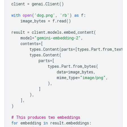
client
=
genai
.
Client
()
with
open
(
'dog.png'
,
'rb'
)
as
f
:
image_bytes
=
f
.
read
()
result
=
client
.
models
.
embed_content
(
model
=
"gemini-embedding-2"
,
contents
=
[
types
.
Content
(
parts
=
[
types
.
Part
.
from_text
(
types
.
Content
(
parts
=
[
types
.
Part
.
from_bytes
(
data
=
image_bytes
,
mime_type
=
"image/png"
,
),
]
),
],
)
# This produces two embeddings
for
embedding
in
result
.
embeddings
: