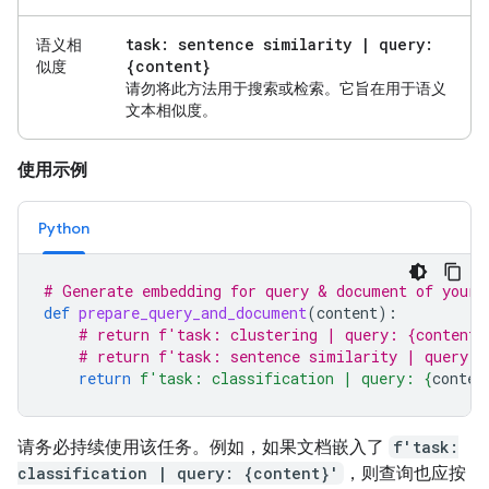
task: sentence similarity
|
query:
语义相
{content}
似度
请勿将此方法用于搜索或检索。它旨在用于语义
文本相似度。
使用示例
Python
# Generate embedding for query & document of your 
def
prepare_query_and_document
(
content
):
# return f'task: clustering | query: {content}
# return f'task: sentence similarity | query: 
return
f
'task: classification | query: 
{
conten
请务必持续使用该任务。例如，如果文档嵌入了
f'task:
classification | query: {content}'
，则查询也应按