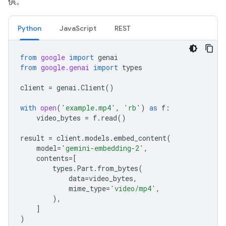
供。
Python
JavaScript
REST
from
google
import
genai
from
google.genai
import
types
client
=
genai
.
Client
()
with
open
(
'example.mp4'
,
'rb'
)
as
f
:
video_bytes
=
f
.
read
()
result
=
client
.
models
.
embed_content
(
model
=
'gemini-embedding-2'
,
contents
=
[
types
.
Part
.
from_bytes
(
data
=
video_bytes
,
mime_type
=
'video/mp4'
,
),
]
)