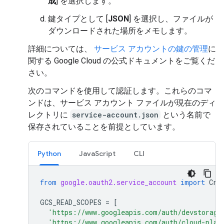
成
] を選択します。
鍵タイプとして [
JSON
] を選択し、ファイルが
ダウンロードされた場所をメモします。
詳細については、
サービス アカウントの鍵の管理
に
関する Google Cloud の公式ドキュメントをご覧くだ
さい。
次のコマンドを使用して認証します。これらのコマ
ンドは、サービス アカウント ファイルが現在のディ
レクトリに
service-account.json
という名前で
保存されていることを前提としています。
Python
JavaScript
CLI
from
google.oauth2.service_account
import
Cre
GCS_READ_SCOPES
=
[
'https://www.googleapis.com/auth/devstorage
'https://www.googleapis.com/auth/cloud-plat