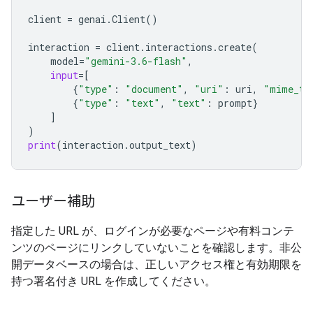
client
=
genai
.
Client
()
interaction
=
client
.
interactions
.
create
(
model
=
"gemini-3.6-flash"
,
input
=
[
{
"type"
:
"document"
,
"uri"
:
uri
,
"mime_ty
{
"type"
:
"text"
,
"text"
:
prompt
}
]
)
print
(
interaction
.
output_text
)
ユーザー補助
指定した URL が、ログインが必要なページや有料コンテ
ンツのページにリンクしていないことを確認します。非公
開データベースの場合は、正しいアクセス権と有効期限を
持つ署名付き URL を作成してください。