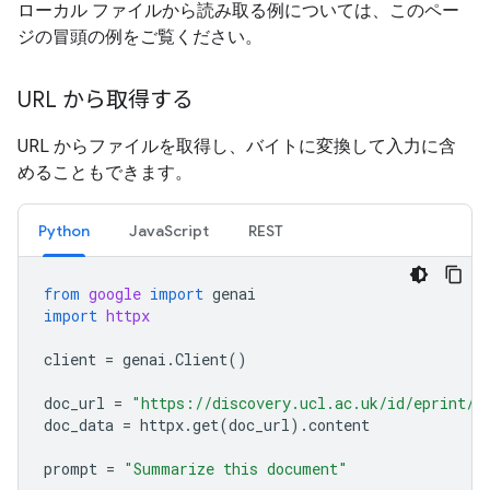
ローカル ファイルから読み取る例については、このペー
ジの冒頭の例をご覧ください。
URL から取得する
URL からファイルを取得し、バイトに変換して入力に含
めることもできます。
Python
JavaScript
REST
from
google
import
genai
import
httpx
client
=
genai
.
Client
()
doc_url
=
"https://discovery.ucl.ac.uk/id/eprint/1
doc_data
=
httpx
.
get
(
doc_url
)
.
content
prompt
=
"Summarize this document"