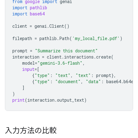
from
google
import
genai
import
pathlib
import
base64
client
=
genai
.
Client
()
filepath
=
pathlib
.
Path
(
'my_local_file.pdf'
)
prompt
=
"Summarize this document"
interaction
=
client
.
interactions
.
create
(
model
=
"gemini-3.6-flash"
,
input
=
[
{
"type"
:
"text"
,
"text"
:
prompt
},
{
"type"
:
"document"
,
"data"
:
base64
.
b64en
]
)
print
(
interaction
.
output_text
)
入力方法の比較