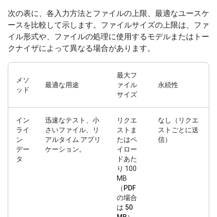
次の表に、各入力方法とファイルの上限、最適なユースケ
ースを比較して示します。ファイルサイズの上限は、ファ
イル形式や、ファイルの処理に使用するモデルまたはトー
クナイザによって異なる場合があります。
最大フ
メソ
最適な用途
ァイル
永続性
ッド
サイズ
イン
迅速なテスト、小
リクエ
なし（リクエ
ライ
さいファイル、リ
ストま
ストごとに送
ン
アルタイム アプリ
たはペ
信）
デー
ケーション。
イロー
タ
ドあた
り 100
MB
（
PDF
の場合
は 50