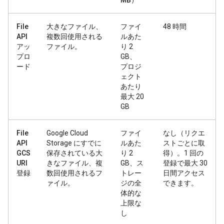
MB
）
File
大きなファイル、
ファイ
48 時間
API
複数回使用される
ルあた
アッ
ファイル。
り 2
プロ
GB、
ード
プロジ
ェクト
あたり
最大 20
GB
File
Google Cloud
ファイ
なし（リクエ
API
Storage にすでに
ルあた
ストごとに取
GCS
保存されている大
り 2
得）。1 回の
URI
きなファイル、複
GB、ス
登録で最大 30
登録
数回使用されるフ
トレー
日間アクセス
ァイル。
ジの全
できます。
体的な
上限な
し