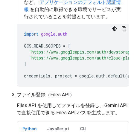
など、
アプリケーションのデフォルト認証情
報
を自動的に取得できる環境でサービスが実
行されていることを前提としています。
import
google.auth
GCS_READ_SCOPES
=
[
'https://www.googleapis.com/auth/devstorage
'https://www.googleapis.com/auth/cloud-plat
]
credentials
,
project
=
google
.
auth
.
default
(
sc
ファイル登録（Files API）
Files API を使用してファイルを登録し、Gemini API
で直接使用できる Files API パスを生成します。
Python
JavaScript
CLI