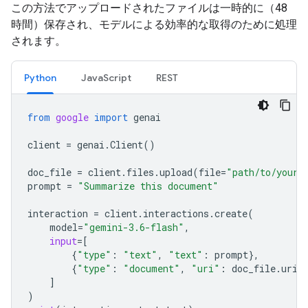
この方法でアップロードされたファイルは一時的に（48
時間）保存され、モデルによる効率的な取得のために処理
されます。
Python
JavaScript
REST
from
google
import
genai
client
=
genai
.
Client
()
doc_file
=
client
.
files
.
upload
(
file
=
"path/to/your/
prompt
=
"Summarize this document"
interaction
=
client
.
interactions
.
create
(
model
=
"gemini-3.6-flash"
,
input
=
[
{
"type"
:
"text"
,
"text"
:
prompt
},
{
"type"
:
"document"
,
"uri"
:
doc_file
.
uri
,
]
)