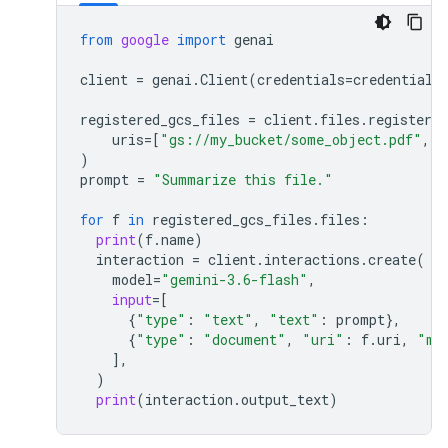
from
google
import
genai
client
=
genai
.
Client
(
credentials
=
credentials
registered_gcs_files
=
client
.
files
.
register_f
uris
=
[
"gs://my_bucket/some_object.pdf"
,
"
)
prompt
=
"Summarize this file."
for
f
in
registered_gcs_files
.
files
:
print
(
f
.
name
)
interaction
=
client
.
interactions
.
create
(
model
=
"gemini-3.6-flash"
,
input
=
[
{
"type"
:
"text"
,
"text"
:
prompt
},
{
"type"
:
"document"
,
"uri"
:
f
.
uri
,
"mi
],
)
print
(
interaction
.
output_text
)