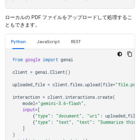
ローカルの PDF ファイルをアップロードして処理するこ
ともできます。
Python
JavaScript
REST
from
google
import
genai
client
=
genai
.
Client
()
uploaded_file
=
client
.
files
.
upload
(
file
=
"file.pdf
interaction
=
client
.
interactions
.
create
(
model
=
"gemini-3.6-flash"
,
input
=
[
{
"type"
:
"document"
,
"uri"
:
uploaded_file
{
"type"
:
"text"
,
"text"
:
"Summarize this 
]
)