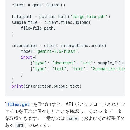
client
=
genai
.
Client
()
file_path
=
pathlib
.
Path
(
'large_file.pdf'
)
sample_file
=
client
.
files
.
upload
(
file
=
file_path
,
)
interaction
=
client
.
interactions
.
create
(
model
=
"gemini-3.6-flash"
,
input
=
[
{
"type"
:
"document"
,
"uri"
:
sample_file
.
u
{
"type"
:
"text"
,
"text"
:
"Summarize this 
]
)
print
(
interaction
.
output_text
)
`
files.get
` を呼び出すと、API がアップロードされたフ
ァイルを正常に保存したことを確認し、その メタデータ
を取得できます。一意なのは
name
（およびその拡張子で
ある
uri
）のみです。