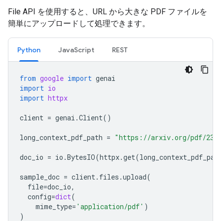
File API を使用すると、URL から大きな PDF ファイルを
簡単にアップロードして処理できます。
Python
JavaScript
REST
from
google
import
genai
import
io
import
httpx
client
=
genai
.
Client
()
long_context_pdf_path
=
"https://arxiv.org/pdf/231
doc_io
=
io
.
BytesIO
(
httpx
.
get
(
long_context_pdf_pat
sample_doc
=
client
.
files
.
upload
(
file
=
doc_io
,
config
=
dict
(
mime_type
=
'application/pdf'
)
)