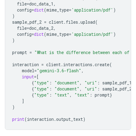
file
=
doc_data_1
,
config
=
dict
(
mime_type
=
'application/pdf'
)
)
sample_pdf_2
=
client
.
files
.
upload
(
file
=
doc_data_2
,
config
=
dict
(
mime_type
=
'application/pdf'
)
)
prompt
=
"What is the difference between each of t
interaction
=
client
.
interactions
.
create
(
model
=
"gemini-3.6-flash"
,
input
=
[
{
"type"
:
"document"
,
"uri"
:
sample_pdf_1
.
{
"type"
:
"document"
,
"uri"
:
sample_pdf_2
.
{
"type"
:
"text"
,
"text"
:
prompt
}
]
)
print
(
interaction
.
output_text
)