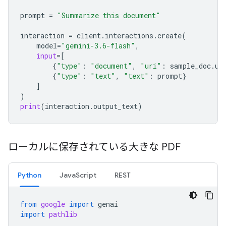
prompt
=
"Summarize this document"
interaction
=
client
.
interactions
.
create
(
model
=
"gemini-3.6-flash"
,
input
=
[
{
"type"
:
"document"
,
"uri"
:
sample_doc
.
ur
{
"type"
:
"text"
,
"text"
:
prompt
}
]
)
print
(
interaction
.
output_text
)
ローカルに保存されている大きな PDF
Python
JavaScript
REST
from
google
import
genai
import
pathlib