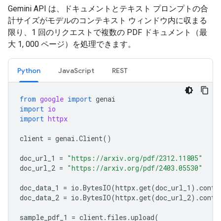
Gemini API は、ドキュメントとテキスト プロンプトの合
計サイズがモデルのコンテキスト ウィンドウ内に収まる
限り、1 回のリクエストで複数の PDF ドキュメント（最
大 1, 000 ページ）を処理できます。
Python
JavaScript
REST
from
google
import
genai
import
io
import
httpx
client
=
genai
.
Client
()
doc_url_1
=
"https://arxiv.org/pdf/2312.11805"
doc_url_2
=
"https://arxiv.org/pdf/2403.05530"
doc_data_1
=
io
.
BytesIO
(
httpx
.
get
(
doc_url_1
)
.
conte
doc_data_2
=
io
.
BytesIO
(
httpx
.
get
(
doc_url_2
)
.
conte
sample_pdf_1
=
client
.
files
.
upload
(