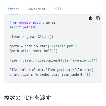
Python
JavaScript
REST
from
google
import
genai
import
pathlib
client
=
genai
.
Client
()
fpath
=
pathlib
.
Path
(
'example.pdf'
)
fpath
.
write_text
(
'hello'
)
file
=
client
.
files
.
upload
(
file
=
'example.pdf'
)
file_info
=
client
.
files
.
get
(
name
=
file
.
name
)
print
(
file_info
.
model_dump_json
(
indent
=
4
))
複数の PDF を渡す