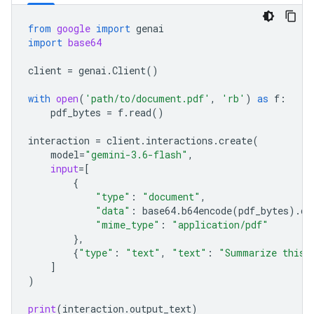
from
google
import
genai
import
base64
client
=
genai
.
Client
()
with
open
(
'path/to/document.pdf'
,
'rb'
)
as
f
:
pdf_bytes
=
f
.
read
()
interaction
=
client
.
interactions
.
create
(
model
=
"gemini-3.6-flash"
,
input
=
[
{
"type"
:
"document"
,
"data"
:
base64
.
b64encode
(
pdf_bytes
)
.
de
"mime_type"
:
"application/pdf"
},
{
"type"
:
"text"
,
"text"
:
"Summarize this 
]
)
print
(
interaction
.
output_text
)