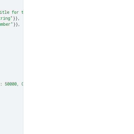
itle for the chart."
},
tring"
}},
umber"
}},
1: 50000, Q2: 75000, Q3: 60000."
,