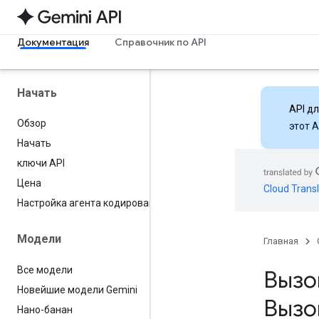
Документация
Справочник по API
Начать
API д
Обзор
этот 
Начать
ключи API
Цена
Cloud Transl
Настройка агента кодирования
Модели
Главная
Все модели
Вызо
Новейшие модели Gemini
Вызо
Нано-банан