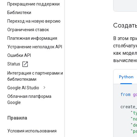
Прекращение поддержки
Библиотеки
Переход на новую версию
Создать
Ограничения ставок
В этом пр
Платежная информация
столбчату
Устранение неполадок API
как моде
Ошибки API
вычислени
Status
Интеграция с партнерами и
Python
библиотеками
Google AI Studio
from
g
Облачная платформа
Google
create
"t
Правила
"n
"d
"p
Условия использования