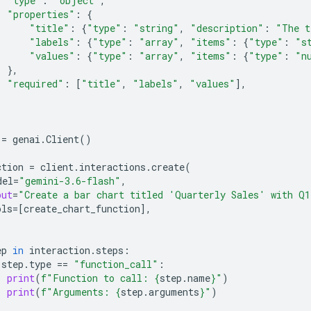
"type"
:
"object"
,
"properties"
:
{
"title"
:
{
"type"
:
"string"
,
"description"
:
"The t
"labels"
:
{
"type"
:
"array"
,
"items"
:
{
"type"
:
"s
"values"
:
{
"type"
:
"array"
,
"items"
:
{
"type"
:
"n
},
"required"
:
[
"title"
,
"labels"
,
"values"
],
=
genai
.
Client
()
ction
=
client
.
interactions
.
create
(
del
=
"gemini-3.6-flash"
,
put
=
"Create a bar chart titled 'Quarterly Sales' with Q
ols
=
[
create_chart_function
],
ep
in
interaction
.
steps
:
step
.
type
==
"function_call"
:
print
(
f
"Function to call: 
{
step
.
name
}
"
)
print
(
f
"Arguments: 
{
step
.
arguments
}
"
)