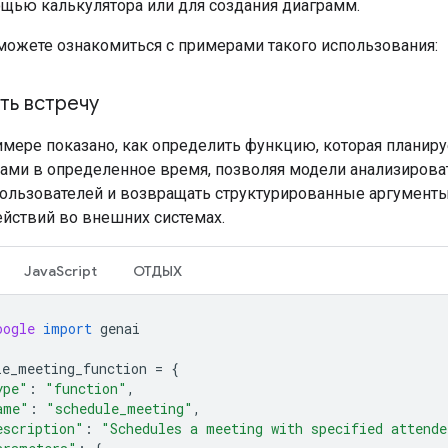
щью калькулятора или для создания диаграмм.
ожете ознакомиться с примерами такого использования:
ть встречу
имере показано, как определить функцию, которая планиру
ками в определенное время, позволяя модели анализирова
ользователей и возвращать структурированные аргумент
ействий во внешних системах.
JavaScript
ОТДЫХ
oogle
import
genai
le_meeting_function
=
{
ype"
:
"function"
,
ame"
:
"schedule_meeting"
,
escription"
:
"Schedules a meeting with specified attende