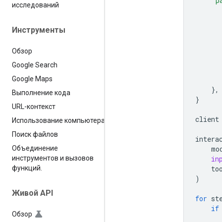
"p
исследований
Инструменты
Обзор
Google Search
Google Maps
},
Выполнение кода
}
URL-контекст
client
Использование компьютера
Поиск файлов
intera
mo
Объединение
in
инструментов и вызовов
to
функций
.
)
Живой API
for
st
if
Обзор