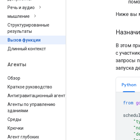
помо
Речь и аудио
Ниже вы м
мышление
Структурированные
Назначи
результаты
Вызов функции
В этом пр
Длинный контекст
с участни
запросы п
Агенты
запуска д
Обзор
Python
Краткое руководство
Антигравитационный агент
from
g
Агенты по управлению
зданиями
schedu
Среды
"t
"n
Крючки
"d
Агент глубоких