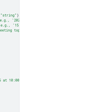
"string"
}},
e.g., '2024-07-29')"
},
(e.g., '15:00')"
},
eeting topic."
},
5 at 10:00 AM about Q3 planning."
,
,