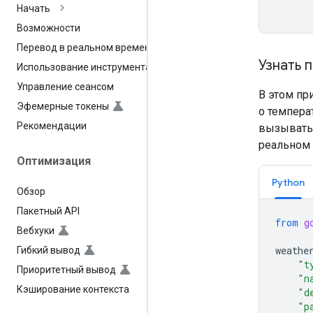
Начать
Возможности
Перевод в реальном времени
Узнать 
Использование инструмента
Управление сеансом
В этом пр
Эфемерные токены
о темпера
Рекомендации
вызывать 
реальном 
Оптимизация
Python
Обзор
Пакетный API
from
g
Вебхуки
weathe
Гибкий вывод
"t
Приоритетный вывод
"n
Кэширование контекста
"d
"p