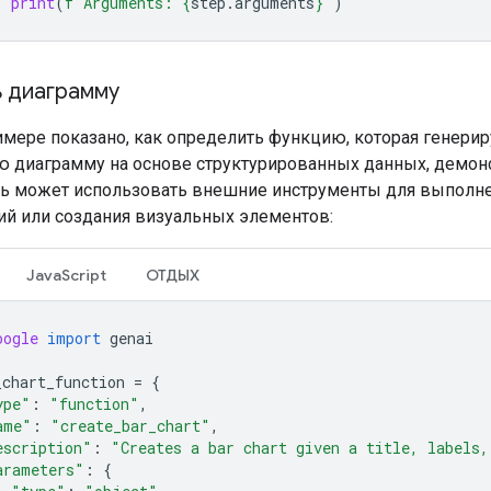
print
(
f
"Arguments: 
{
step
.
arguments
}
"
)
 диаграмму
имере показано, как определить функцию, которая генерир
ю диаграмму на основе структурированных данных, демонс
ль может использовать внешние инструменты для выполн
й или создания визуальных элементов:
JavaScript
ОТДЫХ
oogle
import
genai
_chart_function
=
{
ype"
:
"function"
,
ame"
:
"create_bar_chart"
,
escription"
:
"Creates a bar chart given a title, labels,
arameters"
:
{