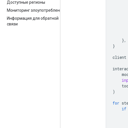
Доступные регионы
Мониторинг злоупотреблений
Информация для обратной
связи
},
}
client
intera
mo
in
to
)
for
st
if