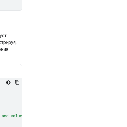
ует
трируя,
ения
 and values."
,