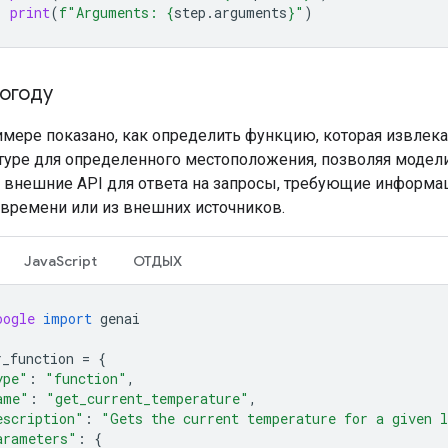
print
(
f
"Arguments: 
{
step
.
arguments
}
"
)
погоду
имере показано, как определить функцию, которая извлек
туре для определенного местоположения, позволяя модел
внешние API для ответа на запросы, требующие информа
времени или из внешних источников.
JavaScript
ОТДЫХ
oogle
import
genai
r_function
=
{
ype"
:
"function"
,
ame"
:
"get_current_temperature"
,
escription"
:
"Gets the current temperature for a given 
arameters"
:
{