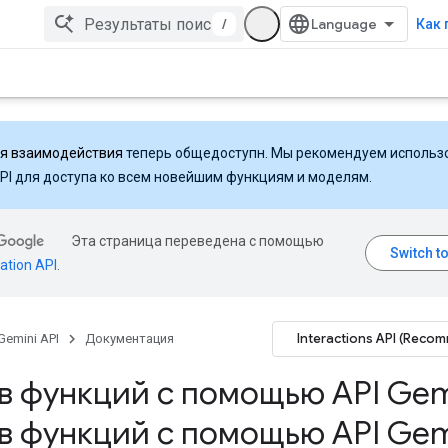
/
Как 
ля взаимодействия
теперь общедоступн. Мы рекомендуем использ
API для доступа ко всем новейшим функциям и моделям.
Эта страница переведена с помощью
ation API
.
Interactions API (Reco
Gemini API
Документация
в функций с помощью API Gem
в функций с помощью API Gem