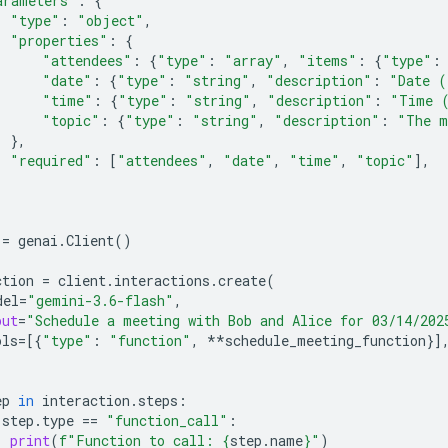
arameters"
:
{
"type"
:
"object"
,
"properties"
:
{
"attendees"
:
{
"type"
:
"array"
,
"items"
:
{
"type"
:
"date"
:
{
"type"
:
"string"
,
"description"
:
"Date (
"time"
:
{
"type"
:
"string"
,
"description"
:
"Time 
"topic"
:
{
"type"
:
"string"
,
"description"
:
"The m
},
"required"
:
[
"attendees"
,
"date"
,
"time"
,
"topic"
],
=
genai
.
Client
()
ction
=
client
.
interactions
.
create
(
del
=
"gemini-3.6-flash"
,
put
=
"Schedule a meeting with Bob and Alice for 03/14/202
ols
=
[{
"type"
:
"function"
,
**
schedule_meeting_function
}]
ep
in
interaction
.
steps
:
step
.
type
==
"function_call"
:
print
(
f
"Function to call: 
{
step
.
name
}
"
)