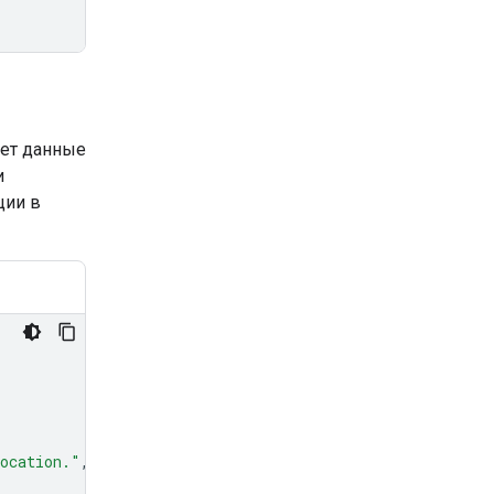
ает данные
и
ции в
location."
,