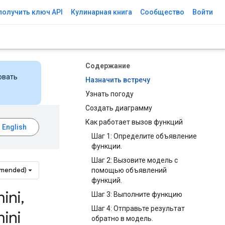
получить ключ API
Кулинарная книга
Сообщество
Войти
Содержание
овать
Назначить встречу
Узнать погоду
Создать диаграмму
Как работает вызов функций
Шаг 1: Определите объявление
функции.
Шаг 2: Вызовите модель с
mmended)
помощью объявлений
функций.
ini
,
Шаг 3: Выполните функцию
Шаг 4: Отправьте результат
ini
обратно в модель.