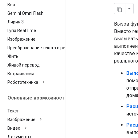
Вео
Gemini Omni Flash
Лирия 3
Вызов фун
Lyria Real
Time
Вместо ге
вызывать 
Изображение
выполнени
Преобразование текста в речь
качестве 
Жить
реального
Живой перевод
Выпо
Встраивания
помо
Робототехника
отпр
дома
Основные возможности
Расш
Текст
исто
Изображение
Расш
Видео
выпо
Документы