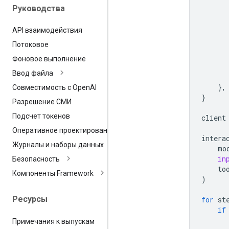
Руководства
API взаимодействия
Потоковое
Фоновое выполнение
Ввод файла
},
Совместимость с Open
AI
}
Разрешение СМИ
Подсчет токенов
client
Оперативное проектирование
intera
Журналы и наборы данных
mo
in
Безопасность
to
Компоненты Framework
)
Ресурсы
for
st
if
Примечания к выпускам