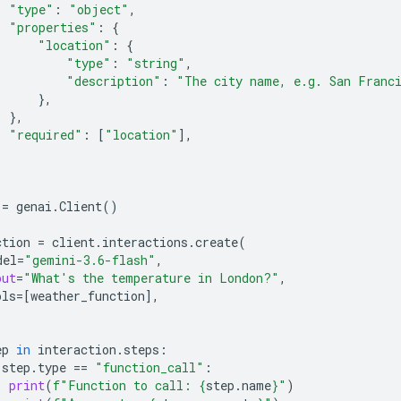
"type"
:
"object"
,
"properties"
:
{
"location"
:
{
"type"
:
"string"
,
"description"
:
"The city name, e.g. San Franc
},
},
"required"
:
[
"location"
],
=
genai
.
Client
()
ction
=
client
.
interactions
.
create
(
del
=
"gemini-3.6-flash"
,
put
=
"What's the temperature in London?"
,
ols
=
[
weather_function
],
ep
in
interaction
.
steps
:
step
.
type
==
"function_call"
:
print
(
f
"Function to call: 
{
step
.
name
}
"
)