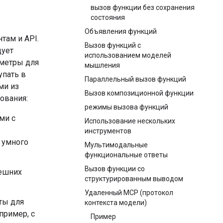
вызов функции без сохранения
состояния
Объявления функций
там и API.
Вызов функций с
дует
использованием моделей
аметры для
мышления
упать в
Параллельный вызов функций
ми из
Вызов композиционной функции
ования:
режимы вызова функций
ми с
Использование нескольких
инструментов
 умного
Мультимодальные
функциональные ответы
Вызов функции со
нешних
структурированным выводом
Удаленный MCP (протокол
ты для
контекста модели)
пример, с
Пример