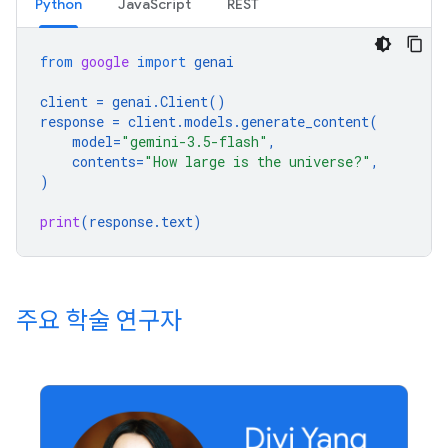
Python
JavaScript
REST
from
google
import
genai
client
=
genai
.
Client
()
response
=
client
.
models
.
generate_content
(
model
=
"gemini-3.5-flash"
,
contents
=
"How large is the universe?"
,
)
print
(
response
.
text
)
주요 학술 연구자