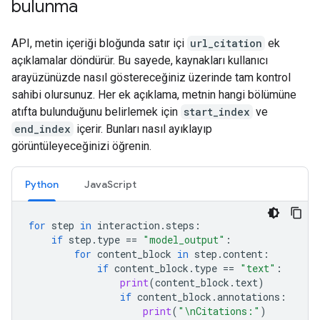
bulunma
API, metin içeriği bloğunda satır içi
url_citation
ek
açıklamalar döndürür. Bu sayede, kaynakları kullanıcı
arayüzünüzde nasıl göstereceğiniz üzerinde tam kontrol
sahibi olursunuz. Her ek açıklama, metnin hangi bölümüne
atıfta bulunduğunu belirlemek için
start_index
ve
end_index
içerir. Bunları nasıl ayıklayıp
görüntüleyeceğinizi öğrenin.
Python
JavaScript
for
step
in
interaction
.
steps
:
if
step
.
type
==
"model_output"
:
for
content_block
in
step
.
content
:
if
content_block
.
type
==
"text"
:
print
(
content_block
.
text
)
if
content_block
.
annotations
:
print
(
"
\n
Citations:"
)