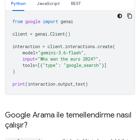
Python
JavaScript
REST
from
google
import
genai
client
=
genai
.
Client
()
interaction
=
client
.
interactions
.
create
(
model
=
"gemini-3.6-flash"
,
input
=
"Who won the euro 2024?"
,
tools
=
[{
"type"
:
"google_search"
}]
)
print
(
interaction
.
output_text
)
Google Arama ile temellendirme nasıl
çalışır?