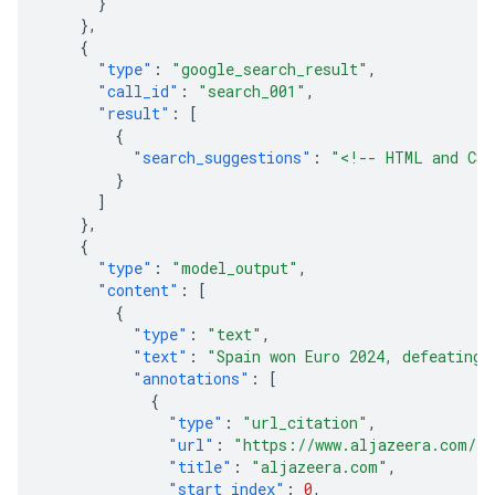
}
},
{
"type"
:
"google_search_result"
,
"call_id"
:
"search_001"
,
"result"
:
[
{
"search_suggestions"
:
"<!-- HTML and CSS
}
]
},
{
"type"
:
"model_output"
,
"content"
:
[
{
"type"
:
"text"
,
"text"
:
"Spain won Euro 2024, defeating 
"annotations"
:
[
{
"type"
:
"url_citation"
,
"url"
:
"https://www.aljazeera.com/sp
"title"
:
"aljazeera.com"
,
"start_index"
:
0
,