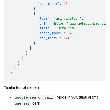
"end_index"
:
56
},
{
"type"
:
"url_citation"
,
"url"
:
"https://www.uefa.com/euro202
"title"
:
"uefa.com"
,
"start_index"
:
57
,
"end_index"
:
124
}
]
}
]
}
]
}
Yanıtın temel alanları:
google_search_call
: Modelin yürüttüğü arama
queries
içerir.