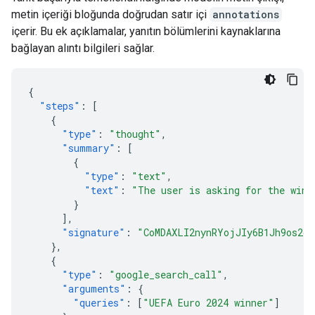
metin içeriği bloğunda doğrudan satır içi
annotations
içerir. Bu ek açıklamalar, yanıtın bölümlerini kaynaklarına
bağlayan alıntı bilgileri sağlar.
{
"steps"
:
[
{
"type"
:
"thought"
,
"summary"
:
[
{
"type"
:
"text"
,
"text"
:
"The user is asking for the winn
}
],
"signature"
:
"CoMDAXLI2nynRYojJIy6B1Jh9os2cr
},
{
"type"
:
"google_search_call"
,
"arguments"
:
{
"queries"
:
[
"UEFA Euro 2024 winner"
]