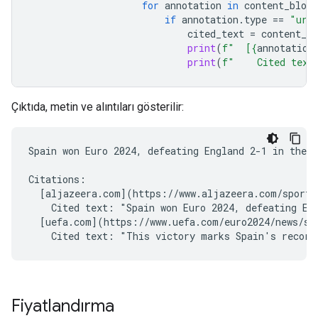
for
annotation
in
content_block
if
annotation
.
type
==
"url
cited_text
=
content_bl
print
(
f
"  [
{
annotation
print
(
f
"    Cited text
Çıktıda, metin ve alıntıları gösterilir:
Spain won Euro 2024, defeating England 2-1 in the f
Citations:

  [aljazeera.com](https://www.aljazeera.com/sports/
    Cited text: "Spain won Euro 2024, defeating Eng
  [uefa.com](https://www.uefa.com/euro2024/news/spa
Fiyatlandırma