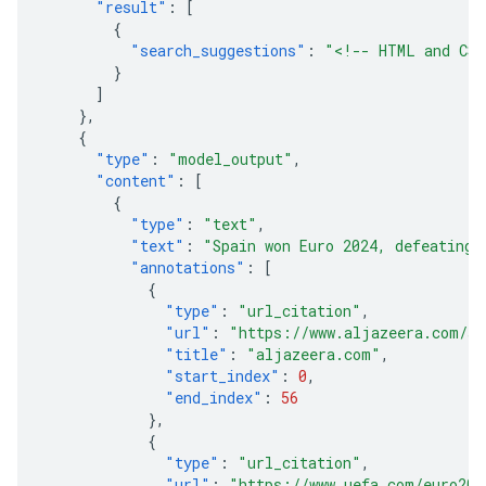
"result"
:
[
{
"search_suggestions"
:
"<!-- HTML and CSS
}
]
},
{
"type"
:
"model_output"
,
"content"
:
[
{
"type"
:
"text"
,
"text"
:
"Spain won Euro 2024, defeating 
"annotations"
:
[
{
"type"
:
"url_citation"
,
"url"
:
"https://www.aljazeera.com/sp
"title"
:
"aljazeera.com"
,
"start_index"
:
0
,
"end_index"
:
56
},
{
"type"
:
"url_citation"
,
"url"
:
"https://www.uefa.com/euro202