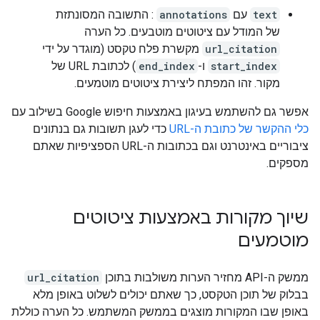
text
עם
annotations
: התשובה המסונתזת
של המודל עם ציטוטים מוטבעים. כל הערה
url_citation
מקשרת פלח טקסט (מוגדר על ידי
start_index
ו-
end_index
) לכתובת URL של
מקור. זהו המפתח ליצירת ציטוטים מוטמעים.
אפשר גם להשתמש בעיגון באמצעות חיפוש Google בשילוב עם
כלי ההקשר של כתובת ה-URL
כדי לעגן תשובות גם בנתונים
ציבוריים באינטרנט וגם בכתובות ה-URL הספציפיות שאתם
מספקים.
שיוך מקורות באמצעות ציטוטים
מוטמעים
ממשק ה-API מחזיר הערות משולבות בתוכן
url_citation
בבלוק של תוכן הטקסט, כך שאתם יכולים לשלוט באופן מלא
באופן שבו המקורות מוצגים בממשק המשתמש. כל הערה כוללת