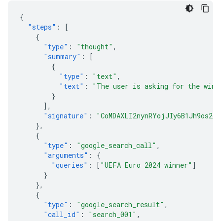
{
"steps"
:
[
{
"type"
:
"thought"
,
"summary"
:
[
{
"type"
:
"text"
,
"text"
:
"The user is asking for the winn
}
],
"signature"
:
"CoMDAXLI2nynRYojJIy6B1Jh9os2cr
},
{
"type"
:
"google_search_call"
,
"arguments"
:
{
"queries"
:
[
"UEFA Euro 2024 winner"
]
}
},
{
"type"
:
"google_search_result"
,
"call_id"
:
"search_001"
,