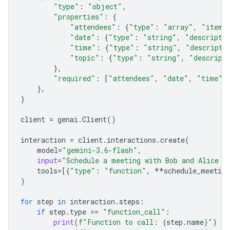
"type"
:
"object"
,
"properties"
:
{
"attendees"
:
{
"type"
:
"array"
,
"items
"date"
:
{
"type"
:
"string"
,
"descripti
"time"
:
{
"type"
:
"string"
,
"descripti
"topic"
:
{
"type"
:
"string"
,
"descript
},
"required"
:
[
"attendees"
,
"date"
,
"time"
,
},
}
client
=
genai
.
Client
()
interaction
=
client
.
interactions
.
create
(
model
=
"gemini-3.6-flash"
,
input
=
"Schedule a meeting with Bob and Alice f
tools
=
[{
"type"
:
"function"
,
**
schedule_meeting
)
for
step
in
interaction
.
steps
:
if
step
.
type
==
"function_call"
:
print
(
f
"Function to call: 
{
step
.
name
}
"
)