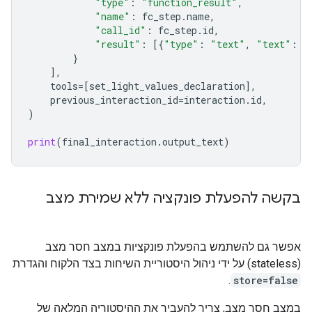
"type"
:
"function_result"
,
"name"
:
fc_step
.
name
,
"call_id"
:
fc_step
.
id
,
"result"
:
[{
"type"
:
"text"
,
"text"
:
j
}
],
tools
=
[
set_light_values_declarat
ion
],
previous_interaction_id
=
interaction
.
id
,
)
print
(
final_interaction
.
output_text
)
בקשה להפעלת פונקציה ללא שמירת מצב
אפשר גם להשתמש בהפעלת פונקציות במצב חסר מצב
(stateless) על ידי ניהול היסטוריית השיחות בצד הלקוח והגדרת
.
store=false
במצב חסר מצב, צריך להעביר את ההיסטוריה המלאה של