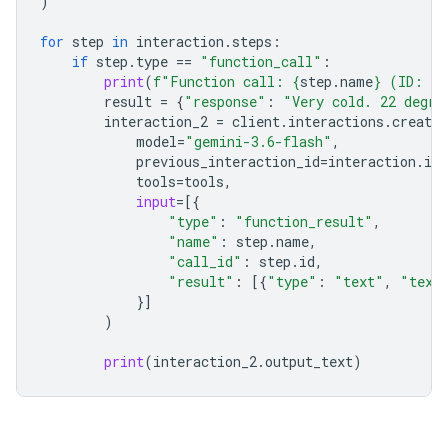
)
for
step
in
interaction
.
steps
:
if
step
.
type
==
"function_call"
:
print
(
f
"Function call: 
{
step
.
name
}
 (ID: 
{
s
result
=
{
"response"
:
"Very cold. 22 degre
interaction_2
=
client
.
interactions
.
create
model
=
"gemini-3.6-flash"
,
previous_interaction_id
=
interaction
.
id
,
tools
=
tools
,
input
=
[{
"type"
:
"function_result"
,
"name"
:
step
.
name
,
"call_id"
:
step
.
id
,
"result"
:
[{
"type"
:
"text"
,
"text
}]
)
print
(
interaction_2
.
output_text
)