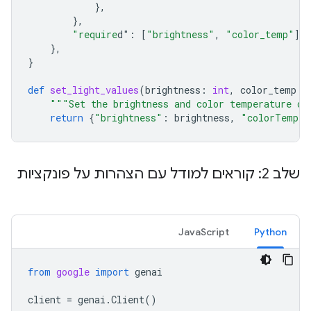
},
},
"require
d"
:
[
"brightness"
,
"color_temp"
],
},
}
def
set_light_values
(
brightness
:
int
,
color_temp
:
"""Set the brightness and color temperature of
return
{
"brightness"
:
brightness
,
"colorTemper
שלב 2: קוראים למודל עם הצהרות על פונקציות
JavaScript
Python
from
google
import
genai
client
=
genai
.
Client
()