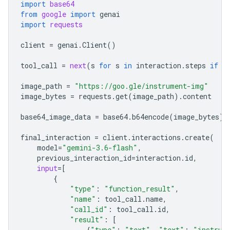
import
base64
from
google
import
genai
import
requests
client
=
genai
.
Client
()
tool_call
=
next
(
s
for
s
in
interaction
.
steps
if
s
image_path
=
"https://goo.gle/instrument-img"
image_bytes
=
requests
.
get
(
image_path
)
.
content
base64_image_data
=
base64
.
b64encode
(
image_bytes
)
.
final_interaction
=
client
.
interactions
.
create
(
model
=
"gemini-3.6-flash"
,
previous_interaction_id
=
interaction
.
id
,
input
=
[
{
"type"
:
"function_result"
,
"name"
:
tool_call
.
name
,
"call_id"
:
tool_call
.
id
,
"result"
:
[
{
"type"
:
"text"
,
"text"
:
"instrum