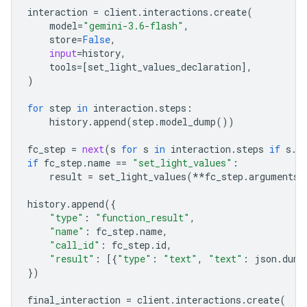
interaction
=
client
.
interactions
.
create
(
model
=
"gemini-3.6-flash"
,
store
=
False
,
input
=
history
,
tools
=
[
set_light_values_declaration
],
)
for
step
in
interaction
.
steps
:
history
.
append
(
step
.
model_dump
())
fc_step
=
next
(
s
for
s
in
interaction
.
steps
if
s
.
t
if
fc_step
.
name
==
"set_light_values"
:
result
=
set_light_values
(
**
fc_step
.
arguments
)
history
.
append
({
"type"
:
"function_result"
,
"name"
:
fc_step
.
name
,
"call_id"
:
fc_step
.
id
,
"result"
:
[{
"type"
:
"text"
,
"text"
:
json
.
dump
})
final_interactio
n 
=
client
.
interactions
.
create
(