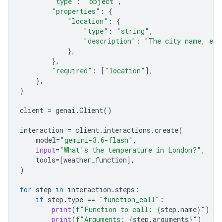
"type"
:
"object"
,
"properties"
:
{
"location"
:
{
"type"
:
"string"
,
"description"
:
"The city name, e.g
},
},
"required"
:
[
"location"
],
},
}
client
=
genai
.
Client
()
interaction
=
client
.
interactions
.
create
(
model
=
"gemini-3.6-flash"
,
input
=
"What's the temperature in London?"
,
tools
=
[
weather_function
],
)
for
step
in
interaction
.
steps
:
if
step
.
type
==
"function_call"
:
print
(
f
"Function to call: 
{
step
.
name
}
"
)
print
(
f
"Arguments: 
{
step
.
arguments
}
"
)