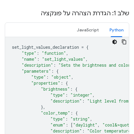
שלב 1: הגדרת הצהרה על פונקציה
JavaScript
Python
set_light_values_declaration
=
{
"type"
:
"function"
,
"name"
:
"set_light_values"
,
"description"
:
"Sets the brightness and color 
"parameters"
:
{
"type"
:
"object"
,
"properties"
:
{
"brightness"
:
{
"type"
:
"integer"
,
"description"
:
"Light level from 0
},
"color_temp"
:
{
"type"
:
"string"
,
"enum"
:
[
"daylight"
,
"cool&>quot;
"description"
:
"Color temperature"