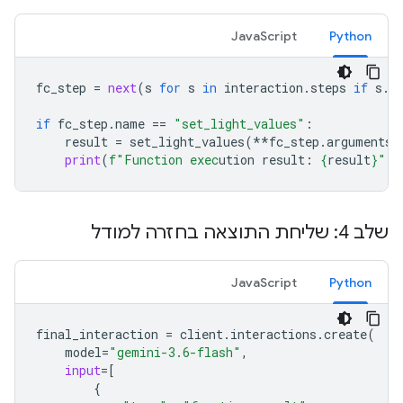
JavaScript
Python
fc_step
=
next
(
s
for
s
in
interaction
.
steps
if
s
.
t
if
fc_step
.
name
==
"set_light_values"
:
result
=
set_light_values
(
**
fc_step
.
arguments
)
print
(
f
"Function exec
ution result: 
{
result
}
"
)
שלב 4: שליחת התוצאה בחזרה למודל
JavaScript
Python
final_interaction
=
client
.
interactions
.
create
(
model
=
"gemini-3.6-flash"
,
input
=
[
{