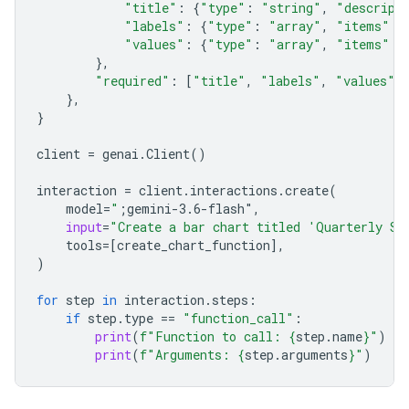
"title"
:
{
"type"
:
"string"
,
"descript
"labels"
:
{
"type"
:
"array"
,
"items"
:
"values"
:
{
"type"
:
"array"
,
"items"
:
},
"required"
:
[
"title"
,
"labels"
,
"values"
]
},
}
client
=
genai
.
Client
()
interaction
=
client
.
interactions
.
create
(
model
=
"
;gemini-3.6-flash"
,
input
=
"Create a bar chart titled 'Quarterly Sa
tools
=
[
create_chart_function
],
)
for
step
in
interaction
.
steps
:
if
step
.
type
==
"function_call"
:
print
(
f
"Function to call: 
{
step
.
name
}
"
)
print
(
f
"Arguments: 
{
step
.
arguments
}
"
)