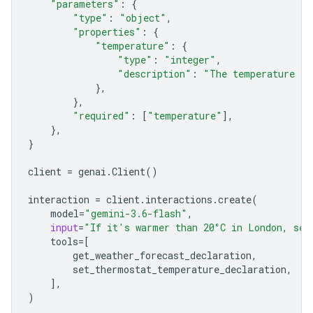
"parameters"
:
{
"type"
:
"object"
,
"properties"
:
{
"temperature"
:
{
"type"
:
"integer"
,
"description"
:
"The temperature in
},
},
"required"
:
[
"temperature"
],
},
}
client
=
genai
.
Client
()
interaction
=
client
.
interactions
.
create
(
model
=
"gemini-3.6-flash"
,
input
=
"If it's warmer than 20°C in London, set
tools
=
[
get_weather_forecast_declaration
,
set_ther
mostat_temperature_declaration
,
],
)