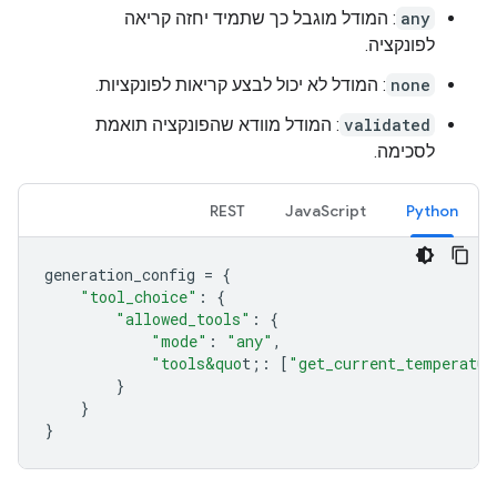
any
: המודל מוגבל כך שתמיד יחזה קריאה
לפונקציה.
none
: המודל לא יכול לבצע קריאות לפונקציות.
validated
: המודל מוודא שהפונקציה תואמת
לסכימה.
REST
JavaScript
Python
generation_config
=
{
"tool_choice"
:
{
"allowed_tools"
:
{
"mode"
:
"any"
,
"tools&quo
t;
:
[
"get_current_temperatur
}
}
}