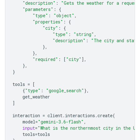
"description"
:
"Gets the weather for a request
"parameters"
:
{
"type"
:
"object"
,
"properties"
:
{
"city"
:
{
"type"
:
"string"
,
"description"
:
"The city and state
},
},
"required"
:
[
"city"
],
},
}
tools
=
[
{
"type"
:
"google_search"
},
get_weather
]
interaction
=
client
.
interactions
.
create
(
model
=
"gemini-3.6-flash"
,
input
=
"What is the northernmost city in the Un
tools
=
tools