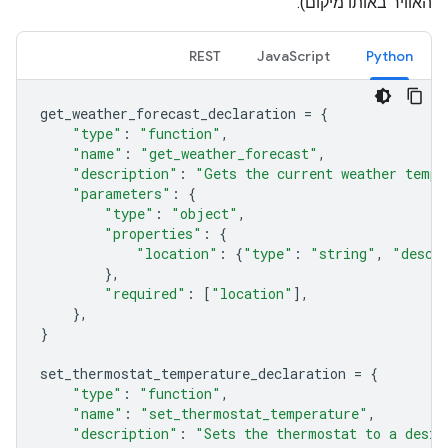
האוויר באותו מיקום).
REST
JavaScript
Python
get_weather_forecast_declaration
=
{
"type"
:
"function"
,
"name"
:
"get_weather_forecast"
,
"description"
:
"Gets the current weather tempe
"parameters"
:
{
"type"
:
"object"
,
"properties"
:
{
"location"
:
{
"type"
:
"string"
,
"descr
},
"required"
:
[
"location"
],
},
}
set_thermostat_temperature_declaration
=
{
"type"
:
"function"
,
"name"
:
"set_thermostat_temperature"
,
"description"
:
"Sets the thermostat to a desir