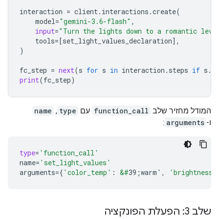
interaction
=
client
.
interactions
.
create
(
model
=
"gemini-3.6-flash"
,
input
=
"Turn the lights down to a romantic leve
tools
=
[
set_light_values_declaration
],
)
fc_step
=
next
(
s
for
s
in
interaction
.
steps
if
s
.
t
print
(
fc_step
)
המודל מחזיר שלב
function_call
עם
type
,
name
ו-
arguments
:
type
=
'function_call'
name
=
'set_light_values'
arguments
=
{
'color_temp'
:
&#
39;warm'
,
'brightness'
שלב 3: הפעלת הפונקציה