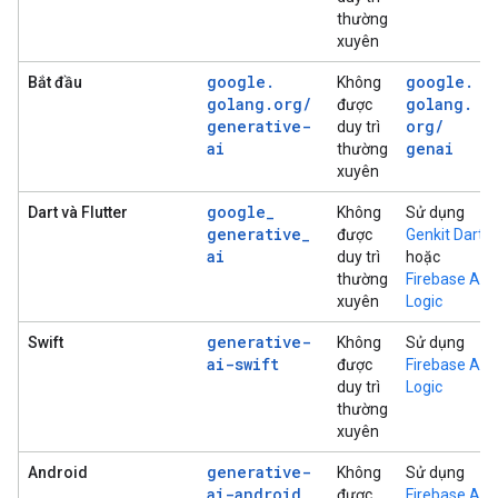
thường
xuyên
google
.
google
.
Bắt đầu
Không
golang
.
org
/
golang
.
được
generative-
org
/
duy trì
ai
genai
thường
xuyên
google
_
Dart và Flutter
Không
Sử dụng
generative
_
được
Genkit Dart
ai
duy trì
hoặc
thường
Firebase AI
xuyên
Logic
generative-
Swift
Không
Sử dụng
ai-swift
được
Firebase AI
duy trì
Logic
thường
xuyên
generative-
Android
Không
Sử dụng
ai-android
được
Firebase AI