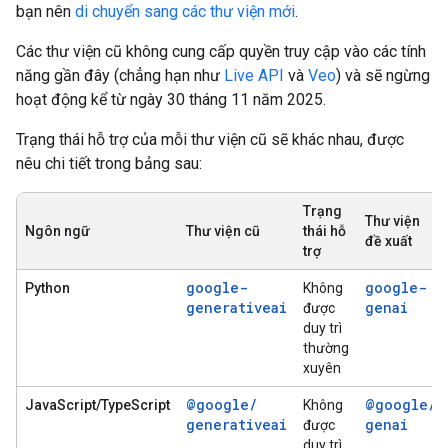
bạn nên
di chuyển sang các thư viện mới
.
Các thư viện cũ không cung cấp quyền truy cập vào các tính
năng gần đây (chẳng hạn như
Live API
và
Veo
) và sẽ ngừng
hoạt động kể từ ngày 30 tháng 11 năm 2025.
Trạng thái hỗ trợ của mỗi thư viện cũ sẽ khác nhau, được
nêu chi tiết trong bảng sau:
Trạng
Thư viện
Ngôn ngữ
Thư viện cũ
thái hỗ
đề xuất
trợ
google-
google-
Python
Không
generativeai
genai
được
duy trì
thường
xuyên
@google
/
@google
/
JavaScript/TypeScript
Không
generativeai
genai
được
duy trì