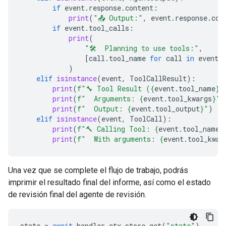
if
event
.
response
.
content
:
print
(
"📤 Output:"
,
event
.
response
.
con
if
event
.
tool_calls
:
print
(
"🛠️  Planning to use tools:"
,
[
call
.
tool_name
for
call
in
event
.
)
elif
isinstance
(
event
,
ToolCallResult
):
print
(
f
"🔧 Tool Result (
{
event
.
tool_name
}
)
print
(
f
"  Arguments: 
{
event
.
tool_kwargs
}
"
)
print
(
f
"  Output: 
{
event
.
tool_output
}
"
)
elif
isinstance
(
event
,
ToolCall
):
print
(
f
"🔨 Calling Tool: 
{
event
.
tool_name
}
print
(
f
"  With arguments: 
{
event
.
tool_kwar
Una vez que se complete el flujo de trabajo, podrás
imprimir el resultado final del informe, así como el estado
de revisión final del agente de revisión.
state
=
await
handler
.
ctx
.
store
.
get
(
"state"
)