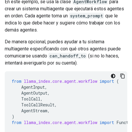
En este ejemplo, se usa la clase
AgentWorkflow
para
crear un sistema multiagente que ejecutará estos agentes
en orden. Cada agente toma un
system_prompt
que le
indica lo que debe hacer y sugiere cómo trabajar con los
demás agentes.
De manera opcional, puedes ayudar a tu sistema
multiagente especificando con qué otros agentes puede
comunicarse usando
can_handoff_to
(si no lo haces,
intentará averiguarlo por su cuenta).
from
llama_index.core.agent.workflow
import
(
AgentInput
,
AgentOutput
,
ToolCall
,
ToolCallResult
,
AgentStream
,
)
from
llama_index.core.agent.workflow
import
Functi