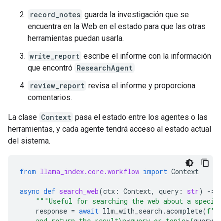
record_notes
guarda la investigación que se
encuentra en la Web en el estado para que las otras
herramientas puedan usarla.
write_report
escribe el informe con la información
que encontró
ResearchAgent
review_report
revisa el informe y proporciona
comentarios.
La clase
Context
pasa el estado entre los agentes o las
herramientas, y cada agente tendrá acceso al estado actual
del sistema.
from
llama_index.core.workflow
import
Context
async
def
search_web
(
ctx
:
Context
,
query
:
str
)
-
> 
"""Useful for searching the web about a specif
response
=
await
llm_with_search
.
acomplete
(
f
""
    and return the result
\n
<
query_or_topic
>
{
query
}
<