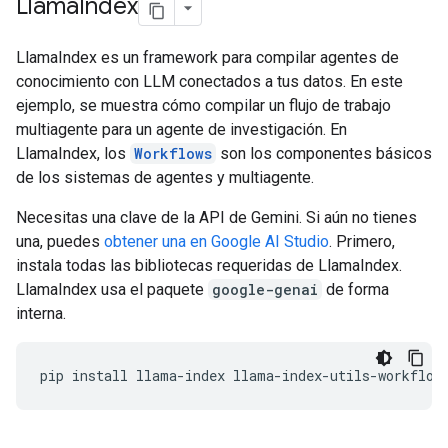
Llama
Index
LlamaIndex es un framework para compilar agentes de
conocimiento con LLM conectados a tus datos. En este
ejemplo, se muestra cómo compilar un flujo de trabajo
multiagente para un agente de investigación. En
LlamaIndex, los
Workflows
son los componentes básicos
de los sistemas de agentes y multiagente.
Necesitas una clave de la API de Gemini. Si aún no tienes
una, puedes
obtener una en Google AI Studio
. Primero,
instala todas las bibliotecas requeridas de LlamaIndex.
LlamaIndex usa el paquete
google-genai
de forma
interna.
pip
install
llama
-
index
llama
-
index
-
utils
-
workflow