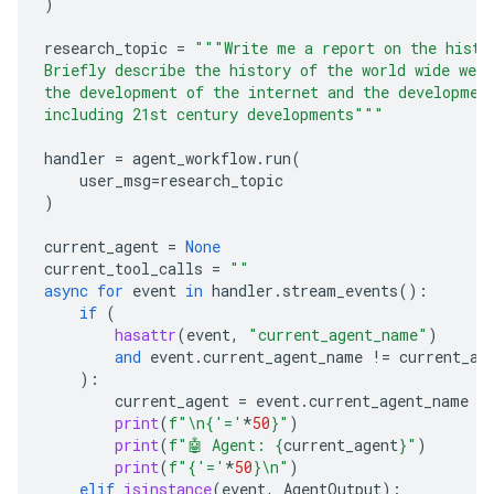
)
research_topic
=
"""Write me a report on the histo
Briefly describe the history of the world wide web,
the development of the internet and the developmen
including 21st century developments"""
handler
=
agent_workflow
.
run
(
user_msg
=
research_topic
)
current_agent
=
None
current_tool_calls
=
""
async
for
event
in
handler
.
stream_events
():
if
(
hasattr
(
event
,
"current_agent_name"
)
and
event
.
current_agent_name
!=
current_ag
):
current_agent
=
event
.
current_agent_name
print
(
f
"
\n
{
'='
*
50
}
"
)
print
(
f
"🤖 Agent: 
{
current_agent
}
"
)
print
(
f
"
{
'='
*
50
}
\n
"
)
elif
isinstance
(
event
,
AgentOutput
):