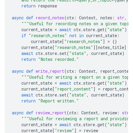
return
response
async
def
record_notes
(
ctx
:
Context
,
notes
:
str
,
n
"""Useful for recording notes on a given topic
current_state
=
await
ctx
.
store
.
get
(
"state"
)
if
"research_notes"
not
in
current_state
:
current_state
[
"research_notes"
]
=
{}
current_state
[
"research_notes"
][
notes_title
]
=
await
ctx
.
store
.
set
(
"state"
,
current_state
)
return
"Notes recorded."
async
def
write_report
(
ctx
:
Context
,
report_conten
"""Useful for writing a report on a given topi
current_state
=
await
ctx
.
store
.
get
(
"state"
)
current_state
[
"report_content"
]
=
report_conte
await
ctx
.
store
.
set
(
"state"
,
current_state
)
return
"Report written."
async
def
review_report
(
ctx
:
Context
,
review
:
str
)
"""Useful for reviewing a report and providing
current_state
=
await
ctx
.
store
.
get
(
"state"
)
current_state
[
"review"
]
=
review