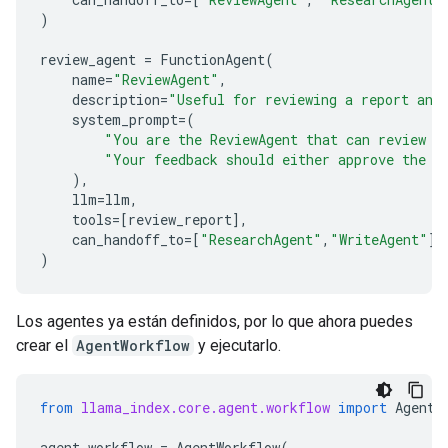
)
review_agent
=
FunctionAgent
(
name
=
"ReviewAgent"
,
description
=
"Useful for reviewing a report and
system_prompt
=
(
"You are the ReviewAgent that can review a
"Your feedback should either approve the c
),
llm
=
llm
,
tools
=
[
review_report
],
can_handoff_to
=
[
"ResearchAgent"
,
"WriteAgent"
],
)
Los agentes ya están definidos, por lo que ahora puedes
crear el
AgentWorkflow
y ejecutarlo.
from
llama_index.core.agent.workflow
import
AgentW
agent_workflow
=
AgentWorkflow
(