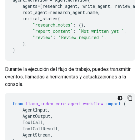
agents
=
[
research_agent
,
write_agent
,
review_age
root_agent
=
research_agent
.
name
,
initial_state
=
{
"research_notes"
:
{},
"report_content"
:
"Not written yet."
,
"review"
:
"Review required."
,
},
)
Durante la ejecución del flujo de trabajo, puedes transmitir
eventos, llamadas a herramientas y actualizaciones a la
consola.
from
llama_index.core.agent.workflow
import
(
AgentInput
,
AgentOutput
,
ToolCall
,
ToolCallResult
,
AgentStream
,