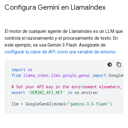
Configura Gemini en Llama
Index
El motor de cualquier agente de LlamaIndex es un LLM que
controla el razonamiento y el procesamiento de texto. En
este ejemplo, se usa Gemini 3 Flash. Asegúrate de
configurar tu clave de API como una variable de entorno
.
import
os
from
llama_index.llms.google_genai
import
GoogleGe
# Set your API key in the environment elsewhere, o
assert
'GEMINI_API_KEY'
in
os
.
environ
llm
=
GoogleGenAI
(
model
=
"gemini-3.5-flash"
)