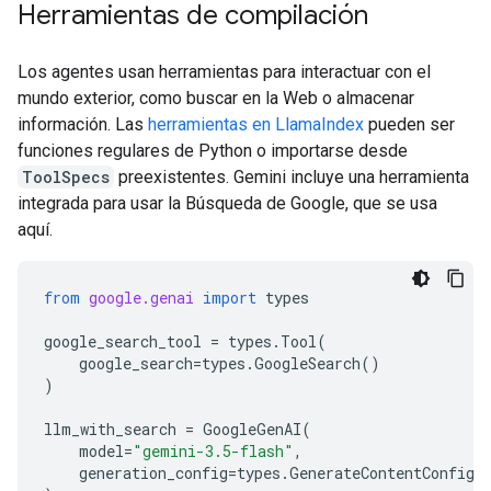
Herramientas de compilación
Los agentes usan herramientas para interactuar con el
mundo exterior, como buscar en la Web o almacenar
información. Las
herramientas en LlamaIndex
pueden ser
funciones regulares de Python o importarse desde
ToolSpecs
preexistentes. Gemini incluye una herramienta
integrada para usar la Búsqueda de Google, que se usa
aquí.
from
google.genai
import
types
google_search_tool
=
types
.
Tool
(
google_search
=
types
.
GoogleSearch
()
)
llm_with_search
=
GoogleGenAI
(
model
=
"gemini-3.5-flash"
,
generation_config
=
types
.
GenerateContentConfig
(