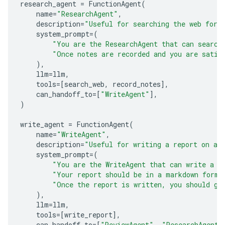
research_agent
=
FunctionAgent
(
name
=
"ResearchAgent"
,
description
=
"Useful for searching the web for 
system_prompt
=
(
"You are the ResearchAgent that can search
"Once notes are recorded and you are satis
),
llm
=
llm
,
tools
=
[
search_web
,
record_notes
],
can_handoff_to
=
[
"WriteAgent"
],
)
write_agent
=
FunctionAgent
(
name
=
"WriteAgent"
,
description
=
"Useful for writing a report on a 
system_prompt
=
(
"You are the WriteAgent that can write a r
"Your report should be in a markdown forma
"Once the report is written, you should ge
),
llm
=
llm
,
tools
=
[
write_report
],
can_handoff_to
=
[
"ReviewAgent"
,
"ResearchAgent"