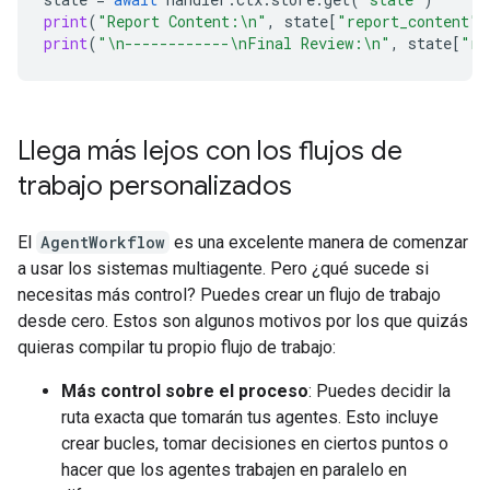
print
(
"Report Content:
\n
"
,
state
[
"report_content"
]
print
(
"
\n
------------
\n
Final Review:
\n
"
,
state
[
"re
Llega más lejos con los flujos de
trabajo personalizados
El
AgentWorkflow
es una excelente manera de comenzar
a usar los sistemas multiagente. Pero ¿qué sucede si
necesitas más control? Puedes crear un flujo de trabajo
desde cero. Estos son algunos motivos por los que quizás
quieras compilar tu propio flujo de trabajo:
Más control sobre el proceso
: Puedes decidir la
ruta exacta que tomarán tus agentes. Esto incluye
crear bucles, tomar decisiones en ciertos puntos o
hacer que los agentes trabajen en paralelo en