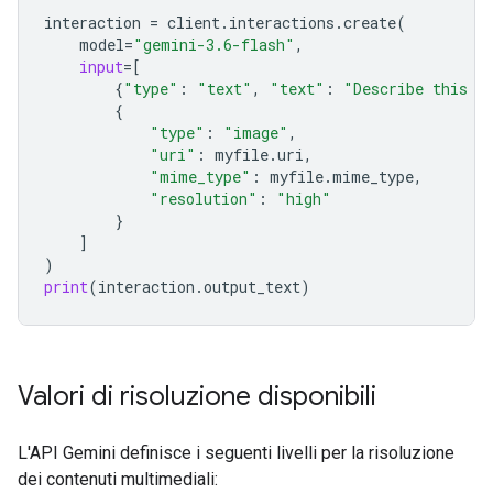
interaction
=
client
.
interactions
.
create
(
model
=
"gemini-3.6-flash"
,
input
=
[
{
"type"
:
"text"
,
"text"
:
"Describe this i
{
"type"
:
"image"
,
"uri"
:
myfile
.
uri
,
"mime_type"
:
myfile
.
mime_type
,
"resolution"
:
"high"
}
]
)
print
(
interaction
.
output_text
)
Valori di risoluzione disponibili
L'API Gemini definisce i seguenti livelli per la risoluzione
dei contenuti multimediali: