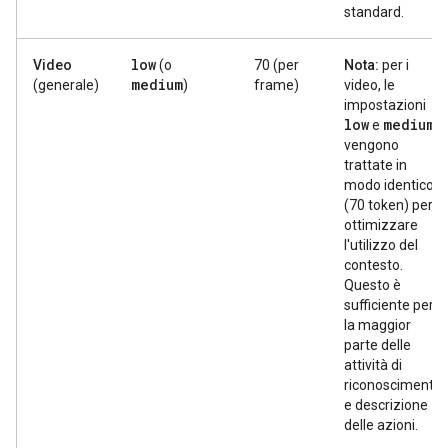
standard.
low
Video
(o
70 (per
Nota:
per i
medium
(generale)
)
frame)
video, le
impostazioni
low
medium
e
vengono
trattate in
modo identico
(70 token) per
ottimizzare
l'utilizzo del
contesto.
Questo è
sufficiente per
la maggior
parte delle
attività di
riconoscimento
e descrizione
delle azioni.