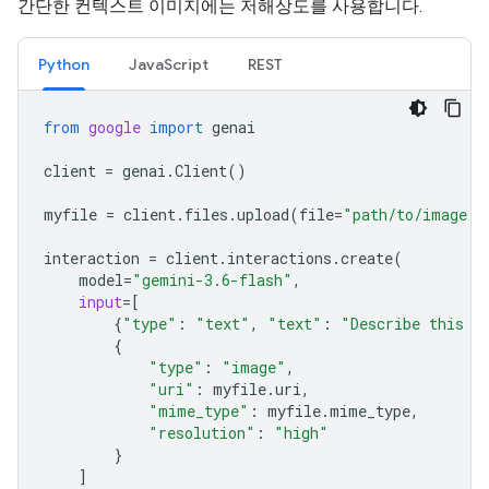
간단한 컨텍스트 이미지에는 저해상도를 사용합니다.
Python
JavaScript
REST
from
google
import
genai
client
=
genai
.
Client
()
myfile
=
client
.
files
.
upload
(
file
=
"path/to/image.j
interaction
=
client
.
interactions
.
create
(
model
=
"gemini-3.6-flash"
,
input
=
[
{
"type"
:
"text"
,
"text"
:
"Describe this i
{
"type"
:
"image"
,
"uri"
:
myfile
.
uri
,
"mime_type"
:
myfile
.
mime_type
,
"resolution"
:
"high"
}
]