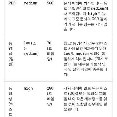
medium
PDF
560
문서 이해에 최적입니다. 품
medium
질은 일반적으로
에
high
서 포화됩니다.
로 늘
려도 표준 문서의 OCR 결과
가 개선되는 경우는 거의 없
습니다.
low
동
(또
70
참고:
동영상의 경우 컨텍스
영
는
(프
트 사용을 최적화하기 위해
medium
low
medium
상
)
레임
및
설정이 동
(일
당)
일하게 처리됩니다 (70개 토
반)
큰). 이는 대부분의 동작 인
식 및 설명 작업에 충분합니
다.
high
동
280
사용 사례에 밀도 높은 텍스
영
(프
트 (OCR) 또는 동영상 프레
상
레임
임 내의 작은 세부정보를 읽
(텍
당)
는 것이 포함된 경우에만 필
스
요합니다.
트