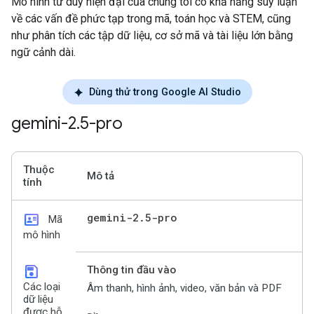
Mô hình tư duy hiện đại của chúng tôi có khả năng suy luận
về các vấn đề phức tạp trong mã, toán học và STEM, cũng
như phân tích các tập dữ liệu, cơ sở mã và tài liệu lớn bằng
ngữ cảnh dài.
Dùng thử trong Google AI Studio
gemini-2
.
5-pro
Thuộc
Mô tả
tính
id_card
gemini-2
.
5-pro
Mã
mô hình
save
Thông tin đầu vào
Các loại
Âm thanh, hình ảnh, video, văn bản và PDF
dữ liệu
được hỗ