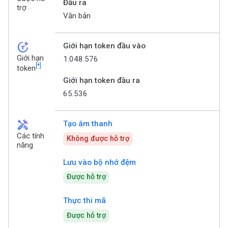
Đầu ra
trợ
Văn bản
token_auto
Giới hạn token đầu vào
Giới hạn
1.048.576
[*]
token
Giới hạn token đầu ra
65.536
handyman
Tạo âm thanh
Các tính
Không được hỗ trợ
năng
Lưu vào bộ nhớ đệm
Được hỗ trợ
Thực thi mã
Được hỗ trợ