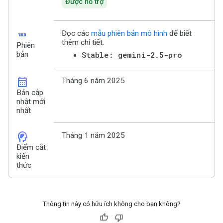
Được hỗ trợ
123
Đọc các
mẫu phiên bản mô hình
để biết
thêm chi tiết.
Phiên
bản
Stable: gemini-2.5-pro
calendar_month
Tháng 6 năm 2025
Bản cập
nhật mới
nhất
cognition_2
Tháng 1 năm 2025
Điểm cắt
kiến
thức
Thông tin này có hữu ích không cho bạn không?