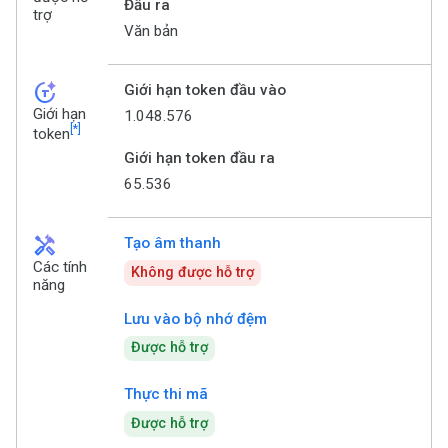
Đầu ra
trợ
Văn bản
token_auto
Giới hạn token đầu vào
Giới hạn
1.048.576
[*]
token
Giới hạn token đầu ra
65.536
handyman
Tạo âm thanh
Các tính
Không được hỗ trợ
năng
Lưu vào bộ nhớ đệm
Được hỗ trợ
Thực thi mã
Được hỗ trợ