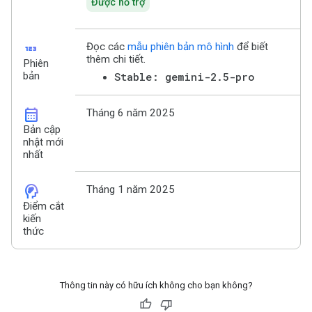
Được hỗ trợ
123
Đọc các
mẫu phiên bản mô hình
để biết
thêm chi tiết.
Phiên
bản
Stable: gemini-2.5-pro
calendar_month
Tháng 6 năm 2025
Bản cập
nhật mới
nhất
cognition_2
Tháng 1 năm 2025
Điểm cắt
kiến
thức
Thông tin này có hữu ích không cho bạn không?