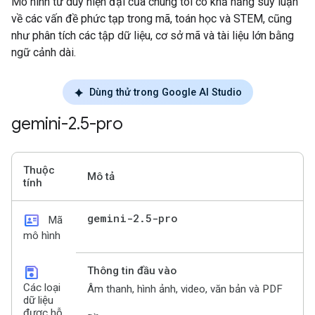
Mô hình tư duy hiện đại của chúng tôi có khả năng suy luận
về các vấn đề phức tạp trong mã, toán học và STEM, cũng
như phân tích các tập dữ liệu, cơ sở mã và tài liệu lớn bằng
ngữ cảnh dài.
Dùng thử trong Google AI Studio
gemini-2
.
5-pro
Thuộc
Mô tả
tính
id_card
gemini-2
.
5-pro
Mã
mô hình
save
Thông tin đầu vào
Các loại
Âm thanh, hình ảnh, video, văn bản và PDF
dữ liệu
được hỗ