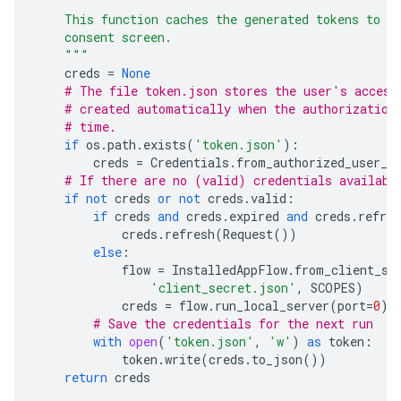
    This function caches the generated tokens to m
    consent screen.
    """
creds
=
None
# The file token.json stores the user's access
# created automatically when the authorization
# time.
if
os
.
path
.
exists
(
'token.json'
):
creds
=
Credentials
.
from_authorized_user_f
# If there are no (valid) credentials availabl
if
not
creds
or
not
creds
.
valid
:
if
creds
and
creds
.
expired
and
creds
.
refres
creds
.
refresh
(
Request
())
else
:
flow
=
InstalledAppFlow
.
from_client_se
'client_secret.json'
,
SCOPES
)
creds
=
flow
.
run_local_server
(
port
=
0
)
# Save the credentials for the next run
with
open
(
'token.json'
,
'w'
)
as
token
:
token
.
write
(
creds
.
to_json
())
return
creds