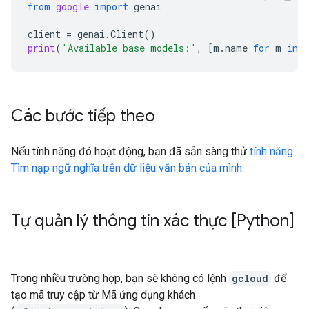
from
google
import
genai
client
=
genai
.
Client
()
print
(
'Available base models:'
,
[
m
.
name
for
m
in
c
Các bước tiếp theo
Nếu tính năng đó hoạt động, bạn đã sẵn sàng thử
tính năng
Tìm nạp ngữ nghĩa trên dữ liệu văn bản của mình
.
Tự quản lý thông tin xác thực [Python]
Trong nhiều trường hợp, bạn sẽ không có lệnh
gcloud
để
tạo mã truy cập từ Mã ứng dụng khách