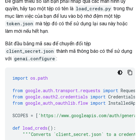
Để giảm thiểu số lần bạn phải nhấp qua các màn hình uỷ
quyền, hãy tạo một tệp có tên là
load_creds.py
trong thư
mục làm việc của bạn để lưu vào bộ nhớ đệm một tệp
token.json
mà tệp đó có thể sử dụng lại sau này hoặc
làm mới nếu hết hạn.
Bắt đầu bằng mã sau để chuyển đổi tệp
client_secret.json
thành mã thông báo có thể sử dụng
với
genai.configure
:
import
os.path
from
google.auth.transport.requests
import
Request
from
google.oauth2.credentials
import
Credentials
from
google_auth_oauthlib.flow
import
InstalledApp
SCOPES
=
[
'https://www.googleapis.com/auth/generat
def
load_creds
():
"""Converts `client_secret.json` to a credenti