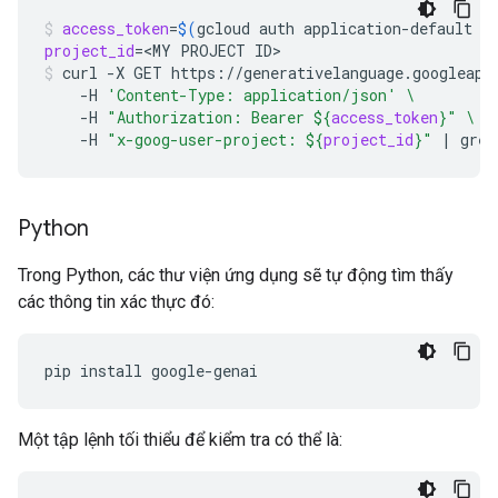
access_token
=
$(
gcloud
auth
application-default
p
project_id
=
<MY
PROJECT
ID>
curl
-X
GET
https://generativelanguage.googleapi
-H
'Content-Type: application/json'
\
-H
"Authorization: Bearer 
${
access_token
}
"
\
-H
"x-goog-user-project: 
${
project_id
}
"
|
grep
Python
Trong Python, các thư viện ứng dụng sẽ tự động tìm thấy
các thông tin xác thực đó:
pip
install
Một tập lệnh tối thiểu để kiểm tra có thể là: