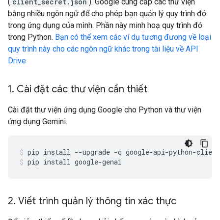
(
client_secret.json
). Google cung cấp các thư viện
bằng nhiều ngôn ngữ để cho phép bạn quản lý quy trình đó
trong ứng dụng của mình. Phần này minh hoạ quy trình đó
trong Python.
Bạn có thể xem các ví dụ tương đương về loại
quy trình này cho các ngôn ngữ khác trong tài liệu về API
Drive
1
.
Cài đặt các thư viện cần thiết
Cài đặt thư viện ứng dụng Google cho Python và thư viện
ứng dụng Gemini.
pip
install
--upgrade
-q
google-api-python-client
pip
install
google-genai
2
.
Viết trình quản lý thông tin xác thực