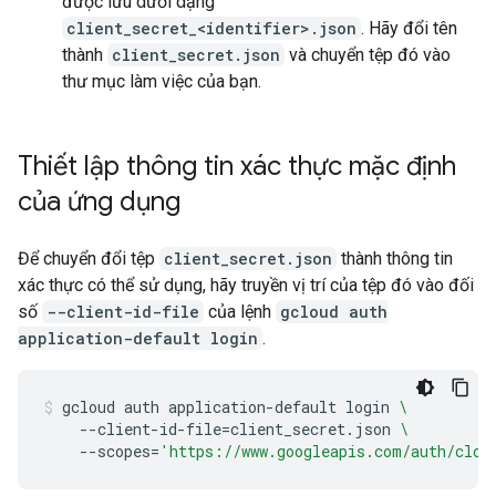
được lưu dưới dạng
client_secret_<identifier>.json
. Hãy đổi tên
thành
client_secret.json
và chuyển tệp đó vào
thư mục làm việc của bạn.
Thiết lập thông tin xác thực mặc định
của ứng dụng
Để chuyển đổi tệp
client_secret.json
thành thông tin
xác thực có thể sử dụng, hãy truyền vị trí của tệp đó vào đối
số
--client-id-file
của lệnh
gcloud auth
application-default login
.
gcloud
auth
application-default
login
\
--client-id-file
=
client_secret.json
\
--scopes
=
'https://www.googleapis.com/auth/clou