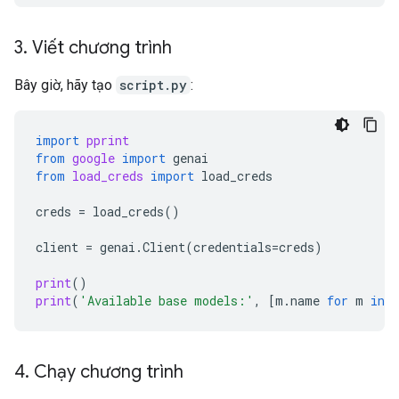
3
.
Viết chương trình
Bây giờ, hãy tạo
script.py
:
import
pprint
from
google
import
genai
from
load_creds
import
load_creds
creds
=
load_creds
()
client
=
genai
.
Client
(
credentials
=
creds
)
print
()
print
(
'Available base models:'
,
[
m
.
name
for
m
in
c
4
.
Chạy chương trình