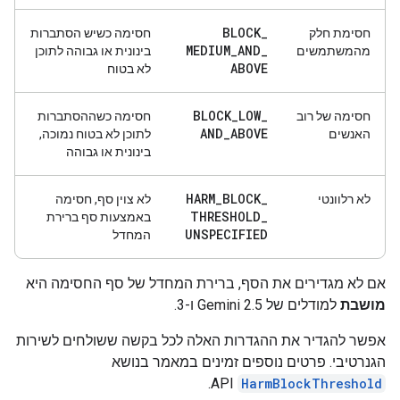
BLOCK
_
חסימת חלק
חסימה כשיש הסתברות
MEDIUM
_
AND
_
מהמשתמשים
בינונית או גבוהה לתוכן
ABOVE
לא בטוח
BLOCK
_
LOW
_
חסימה של רוב
חסימה כשההסתברות
AND
_
ABOVE
האנשים
לתוכן לא בטוח נמוכה,
בינונית או גבוהה
HARM
_
BLOCK
_
לא רלוונטי
לא צוין סף, חסימה
THRESHOLD
_
באמצעות סף ברירת
UNSPECIFIED
המחדל
אם לא מגדירים את הסף, ברירת המחדל של סף החסימה היא
מושבת
למודלים של Gemini 2.5 ו-3.
אפשר להגדיר את ההגדרות האלה לכל בקשה ששולחים לשירות
הגנרטיבי. פרטים נוספים זמינים במאמר בנושא
API.
HarmBlockThreshold