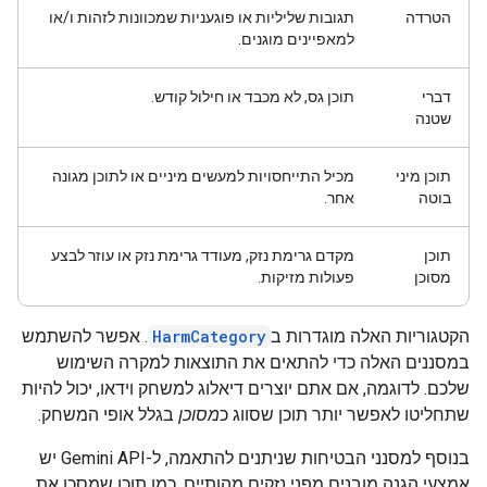
הטרדה
תגובות שליליות או פוגעניות שמכוונות לזהות ו/או
למאפיינים מוגנים.
דברי
תוכן גס, לא מכבד או חילול קודש.
שטנה
תוכן מיני
מכיל התייחסויות למעשים מיניים או לתוכן מגונה
בוטה
אחר.
תוכן
מקדם גרימת נזק, מעודד גרימת נזק או עוזר לבצע
מסוכן
פעולות מזיקות.
הקטגוריות האלה מוגדרות ב
HarmCategory
. אפשר להשתמש
במסננים האלה כדי להתאים את התוצאות למקרה השימוש
שלכם. לדוגמה, אם אתם יוצרים דיאלוג למשחק וידאו, יכול להיות
שתחליטו לאפשר יותר תוכן שסווג כ
מסוכן
בגלל אופי המשחק.
בנוסף למסנני הבטיחות שניתנים להתאמה, ל-Gemini API יש
אמצעי הגנה מובנים מפני נזקים מהותיים, כמו תוכן שמסכן את