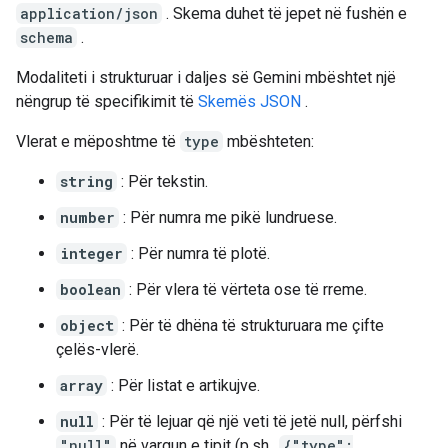
application/json
. Skema duhet të jepet në fushën e
schema
.
Modaliteti i strukturuar i daljes së Gemini mbështet një
nëngrup të specifikimit të
Skemës JSON
.
Vlerat e mëposhtme të
type
mbështeten:
string
: Për tekstin.
number
: Për numra me pikë lundruese.
integer
: Për numra të plotë.
boolean
: Për vlera të vërteta ose të rreme.
object
: Për të dhëna të strukturuara me çifte
çelës-vlerë.
array
: Për listat e artikujve.
null
: Për të lejuar që një veti të jetë null, përfshi
"null"
në vargun e tipit (p.sh.,
{"type":