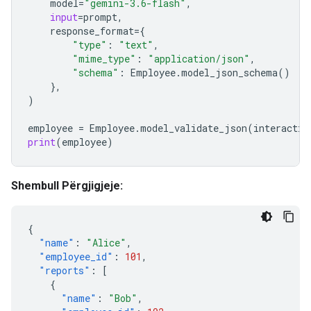
model
=
"gemini-3.6-flash"
,
input
=
prompt
,
response_format
=
{
"type"
:
"text"
,
"mime_type"
:
"application/json"
,
"schema"
:
Employee
.
model_json_schema
()
},
)
employee
=
Employee
.
model_validate_json
(
interactio
print
(
employee
)
Shembull Përgjigjeje:
{
"name"
:
"Alice"
,
"employee_id"
:
101
,
"reports"
:
[
{
"name"
:
"Bob"
,