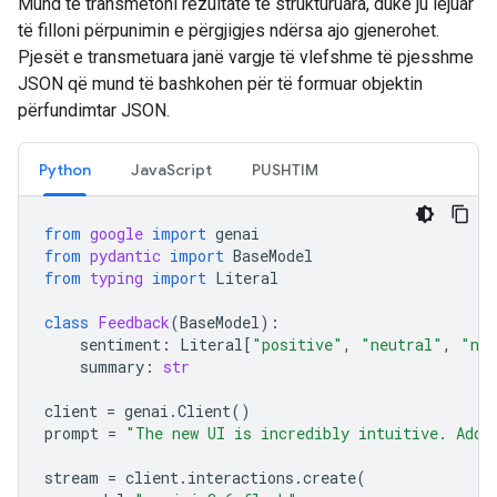
Mund të transmetoni rezultate të strukturuara, duke ju lejuar
të filloni përpunimin e përgjigjes ndërsa ajo gjenerohet.
Pjesët e transmetuara janë vargje të vlefshme të pjesshme
JSON që mund të bashkohen për të formuar objektin
përfundimtar JSON.
Python
JavaScript
PUSHTIM
from
google
import
genai
from
pydantic
import
BaseModel
from
typing
import
Literal
class
Feedback
(
BaseModel
):
sentiment
:
Literal
[
"positive"
,
"neutral"
,
"neg
summary
:
str
client
=
genai
.
Client
()
prompt
=
"The new UI is incredibly intuitive. Add 
stream
=
client
.
interactions
.
create
(