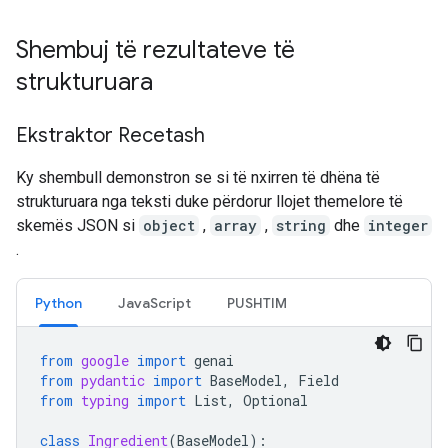
Shembuj të rezultateve të
strukturuara
Ekstraktor Recetash
Ky shembull demonstron se si të nxirren të dhëna të
strukturuara nga teksti duke përdorur llojet themelore të
skemës JSON si
object
,
array
,
string
dhe
integer
.
Python
JavaScript
PUSHTIM
from
google
import
genai
from
pydantic
import
BaseModel
,
Field
from
typing
import
List
,
Optional
class
Ingredient
(
BaseModel
):