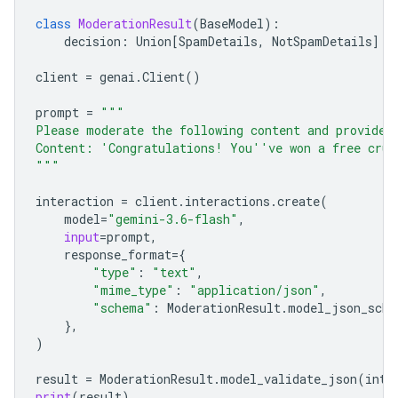
class
ModerationResult
(
BaseModel
):
decision
:
Union
[
SpamDetails
,
NotSpamDetails
]
client
=
genai
.
Client
()
prompt
=
"""
Please moderate the following content and provide 
Content: 'Congratulations! You''ve won a free crui
"""
interaction
=
client
.
interactions
.
create
(
model
=
"gemini-3.6-flash"
,
input
=
prompt
,
response_format
=
{
"type"
:
"text"
,
"mime_type"
:
"application/json"
,
"schema"
:
ModerationResult
.
model_json_sche
},
)
result
=
ModerationResult
.
model_validate_json
(
inte
print
(
result
)