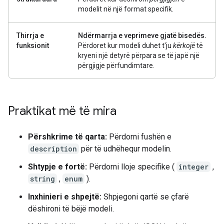
modelit në një format specifik.
Thirrja e
Ndërmarrja e veprimeve gjatë bisedës.
funksionit
Përdoret kur modeli duhet t'ju
kërkojë
të
kryeni një detyrë përpara se të japë një
përgjigje përfundimtare.
Praktikat më të mira
Përshkrime të qarta:
Përdorni fushën e
description
për të udhëhequr modelin.
Shtypje e fortë:
Përdorni lloje specifike (
integer
,
string
,
enum
).
Inxhinieri e shpejtë:
Shpjegoni qartë se çfarë
dëshironi të bëjë modeli.