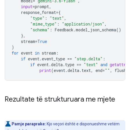
model
=
"gemini-3.6-flash"
,
input
=
prompt
,
response_format
=
{
"type"
:
"text"
,
"mime_type"
:
"application/json"
,
"schema"
:
Feedback
.
model_json_schema
()
},
stream
=
True
)
for
event
in
stream
:
if
event
.
event_type
==
"step.delta"
:
if
event
.
delta
.
type
==
"text"
and
getattr
(
print
(
event
.
delta
.
text
,
end
=
""
,
flush
=
Rezultate të strukturuara me mjete
Pamje paraprake:
Kjo veçori është e disponueshme vetëm