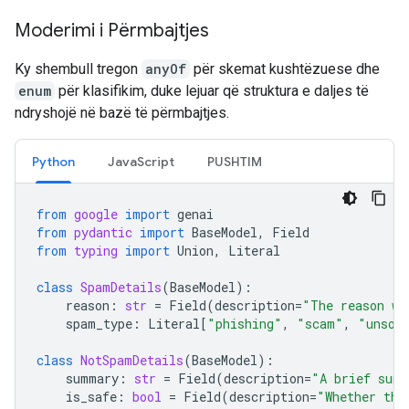
Moderimi i Përmbajtjes
Ky shembull tregon
anyOf
për skemat kushtëzuese dhe
enum
për klasifikim, duke lejuar që struktura e daljes të
ndryshojë në bazë të përmbajtjes.
Python
JavaScript
PUSHTIM
from
google
import
genai
from
pydantic
import
BaseModel
,
Field
from
typing
import
Union
,
Literal
class
SpamDetails
(
BaseModel
):
reason
:
str
=
Field
(
description
=
"The reason wh
spam_type
:
Literal
[
"phishing"
,
"scam"
,
"unsol
class
NotSpamDetails
(
BaseModel
):
summary
:
str
=
Field
(
description
=
"A brief summ
is_safe
:
bool
=
Field
(
description
=
"Whether the