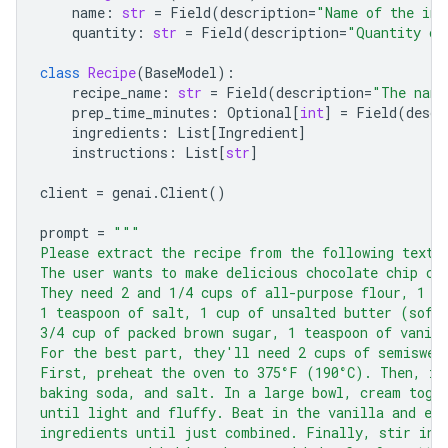
name
:
str
=
Field
(
description
=
"Name of the ing
quantity
:
str
=
Field
(
description
=
"Quantity of
class
Recipe
(
BaseModel
):
recipe_name
:
str
=
Field
(
description
=
"The name
prep_time_minutes
:
Optional
[
int
]
=
Field
(
descr
ingredients
:
List
[
Ingredient
]
instructions
:
List
[
str
]
client
=
genai
.
Client
()
prompt
=
"""
Please extract the recipe from the following text.
The user wants to make delicious chocolate chip co
They need 2 and 1/4 cups of all-purpose flour, 1 t
1 teaspoon of salt, 1 cup of unsalted butter (soft
3/4 cup of packed brown sugar, 1 teaspoon of vanill
For the best part, they'll need 2 cups of semiswee
First, preheat the oven to 375°F (190°C). Then, in
baking soda, and salt. In a large bowl, cream toge
until light and fluffy. Beat in the vanilla and eg
ingredients until just combined. Finally, stir in 