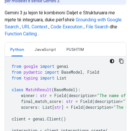
për modelet e serisë Gemini 3.
Gemini 3 ju lejon të kombinoni Daljet e Strukturuara me
mjete të integruara, duke përfshirë
Grounding with Google
Search
,
URL Context
,
Code Execution
,
File Search
dhe
Function Calling
.
Python
JavaScript
PUSHTIM
from
google
import
genai
from
pydantic
import
BaseModel
,
Field
from
typing
import
List
class
MatchResult
(
BaseModel
):
winner
:
str
=
Field
(
description
=
"The name of t
final_match_score
:
str
=
Field
(
description
=
"Th
scorers
:
List
[
str
]
=
Field
(
description
=
"The na
client
=
genai
.
Client
()
interaction
=
client
.
interactions
.
create
(