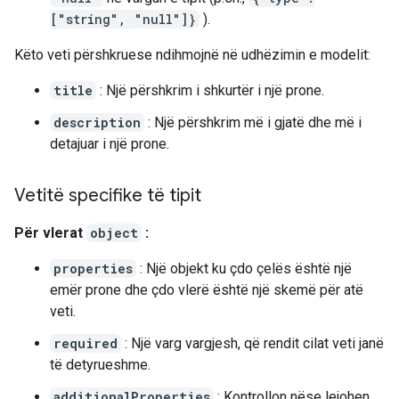
["string", "null"]}
).
Këto veti përshkruese ndihmojnë në udhëzimin e modelit:
title
: Një përshkrim i shkurtër i një prone.
description
: Një përshkrim më i gjatë dhe më i
detajuar i një prone.
Vetitë specifike të tipit
Për vlerat
object
:
properties
: Një objekt ku çdo çelës është një
emër prone dhe çdo vlerë është një skemë për atë
veti.
required
: Një varg vargjesh, që rendit cilat veti janë
të detyrueshme.
additionalProperties
: Kontrollon nëse lejohen