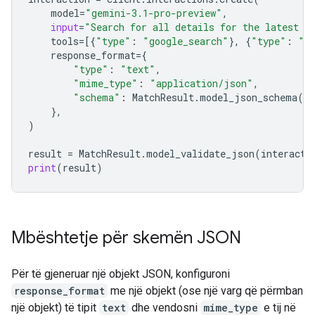
model
=
"gemini-3.1-pro-preview"
,
input
=
"Search for all details for the latest E
tools
=
[{
"type"
:
"google_search"
},
{
"type"
:
"u
response_format
=
{
"type"
:
"text"
,
"mime_type"
:
"application/json"
,
"schema"
:
MatchResult
.
model_json_schema
()
},
)
result
=
MatchResult
.
model_validate_json
(
interacti
print
(
result
)
Mbështetje për skemën JSON
Për të gjeneruar një objekt JSON, konfiguroni
response_format
me një objekt (ose një varg që përmban
një objekt) të tipit
text
dhe vendosni
mime_type
​​e tij në