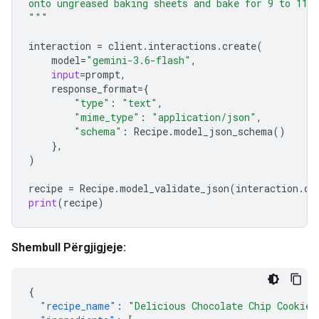
onto ungreased baking sheets and bake for 9 to 11 
"""
interaction
=
client
.
interactions
.
create
(
model
=
"gemini-3.6-flash"
,
input
=
prompt
,
response_format
=
{
"type"
:
"text"
,
"mime_type"
:
"application/json"
,
"schema"
:
Recipe
.
model_json_schema
()
},
)
recipe
=
Recipe
.
model_validate_json
(
interaction
.
ou
print
(
recipe
)
Shembull Përgjigjeje:
{
"recipe_name"
:
"Delicious Chocolate Chip Cookies