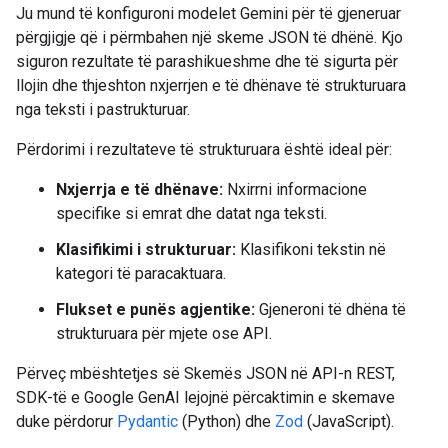
Ju mund të konfiguroni modelet Gemini për të gjeneruar
përgjigje që i përmbahen një skeme JSON të dhënë. Kjo
siguron rezultate të parashikueshme dhe të sigurta për
llojin dhe thjeshton nxjerrjen e të dhënave të strukturuara
nga teksti i pastrukturuar.
Përdorimi i rezultateve të strukturuara është ideal për:
Nxjerrja e të dhënave:
Nxirrni informacione
specifike si emrat dhe datat nga teksti.
Klasifikimi i strukturuar:
Klasifikoni tekstin në
kategori të paracaktuara.
Flukset e punës agjentike:
Gjeneroni të dhëna të
strukturuara për mjete ose API.
Përveç mbështetjes së Skemës JSON në API-n REST,
SDK-të e Google GenAI lejojnë përcaktimin e skemave
duke përdorur
Pydantic
(Python) dhe
Zod
(JavaScript).