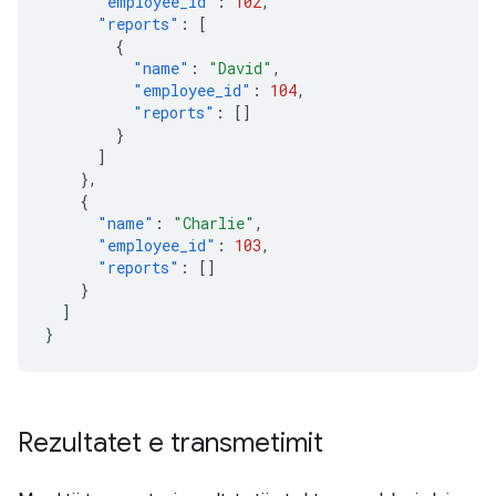
"employee_id"
:
102
,
"reports"
:
[
{
"name"
:
"David"
,
"employee_id"
:
104
,
"reports"
:
[]
}
]
},
{
"name"
:
"Charlie"
,
"employee_id"
:
103
,
"reports"
:
[]
}
]
}
Rezultatet e transmetimit