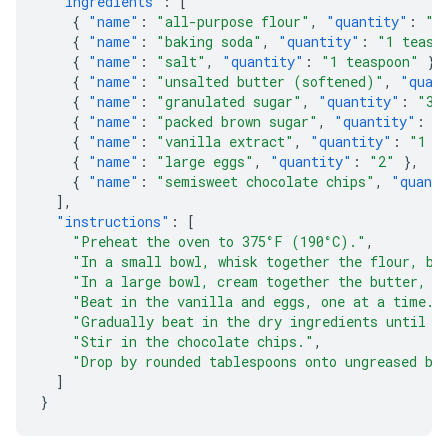
"ingredients"
:
[
{
"name"
:
"all-purpose flour"
,
"quantity"
:
"2
{
"name"
:
"baking soda"
,
"quantity"
:
"1 teasp
{
"name"
:
"salt"
,
"quantity"
:
"1 teaspoon"
},
{
"name"
:
"unsalted butter (softened)"
,
"quan
{
"name"
:
"granulated sugar"
,
"quantity"
:
"3/
{
"name"
:
"packed brown sugar"
,
"quantity"
:
"
{
"name"
:
"vanilla extract"
,
"quantity"
:
"1 t
{
"name"
:
"large eggs"
,
"quantity"
:
"2"
},
{
"name"
:
"semisweet chocolate chips"
,
"quant
],
"instructions"
:
[
"Preheat the oven to 375°F (190°C)."
,
"In a small bowl, whisk together the flour, ba
"In a large bowl, cream together the butter, g
"Beat in the vanilla and eggs, one at a time."
"Gradually beat in the dry ingredients until j
"Stir in the chocolate chips."
,
"Drop by rounded tablespoons onto ungreased ba
]
}