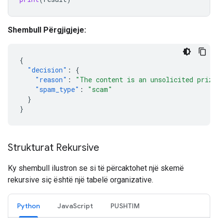
Shembull Përgjigjeje:
{
"decision"
:
{
"reason"
:
"The content is an unsolicited prize
"spam_type"
:
"scam"
}
}
Strukturat Rekursive
Ky shembull ilustron se si të përcaktohet një skemë
rekursive siç është një tabelë organizative.
Python
JavaScript
PUSHTIM