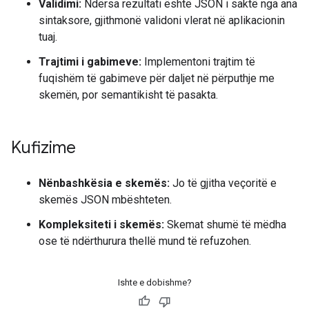
Validimi:
Ndërsa rezultati është JSON i saktë nga ana
sintaksore, gjithmonë validoni vlerat në aplikacionin
tuaj.
Trajtimi i gabimeve:
Implementoni trajtim të
fuqishëm të gabimeve për daljet në përputhje me
skemën, por semantikisht të pasakta.
Kufizime
Nënbashkësia e skemës:
Jo të gjitha veçoritë e
skemës JSON mbështeten.
Kompleksiteti i skemës:
Skemat shumë të mëdha
ose të ndërthurura thellë mund të refuzohen.
Ishte e dobishme?