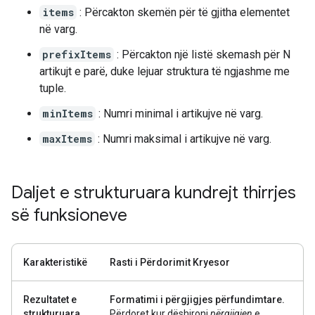
items
: Përcakton skemën për të gjitha elementet
në varg.
prefixItems
: Përcakton një listë skemash për N
artikujt e parë, duke lejuar struktura të ngjashme me
tuple.
minItems
: Numri minimal i artikujve në varg.
maxItems
: Numri maksimal i artikujve në varg.
Daljet e strukturuara kundrejt thirrjes
së funksioneve
Karakteristikë
Rasti i Përdorimit Kryesor
Rezultatet e
Formatimi i përgjigjes përfundimtare.
strukturuara
Përdoret kur dëshironi
përgjigjen
e