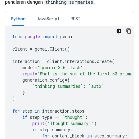
penalaran dengan
thinking_summaries
:
Python
JavaScript
REST
from
google
import
genai
client
=
genai
.
Client
()
interaction
=
client
.
interactions
.
create
(
model
=
"gemini-3.6-flash"
,
input
=
"What is the sum of the first 50 prime n
generation_config
=
{
"thinking_summaries"
:
"auto"
}
)
for
step
in
interaction
.
steps
:
if
step
.
type
==
"thought"
:
print
(
"Thought summary:"
)
if
step
.
summary
:
for
content_block
in
step
.
summary
: