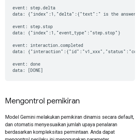
event: step.delta

data: {"index":1,"delta":{"text":" is the answer t
event: step.stop

data: {"index":1,"event_type":"step.stop"}

event: interaction.completed

data: {"interaction":{"id":"v1_xxx","status":"comp
event: done

Mengontrol pemikiran
Model Gemini melakukan pemikiran dinamis secara default,
dan otomatis menyesuaikan jumlah upaya penalaran
berdasarkan kompleksitas permintaan. Anda dapat
mengontrol perilaku ini menggunakan parameter