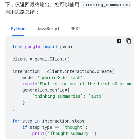
下，仅返回最终输出。您可以使用
thinking_summaries
启用思路总结：
Python
JavaScript
REST
from
google
import
genai
client
=
genai
.
Client
()
interaction
=
client
.
interactions
.
create
(
model
=
"gemini-3.6-flash"
,
input
=
"What is the sum of the first 50 prime n
generation_config
=
{
"thinking_summaries"
:
"auto"
}
)
for
step
in
interaction
.
steps
:
if
step
.
type
==
"thought"
:
print
(
"Thought summary:"
)