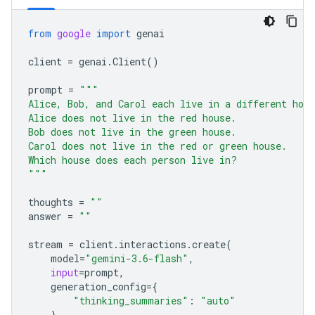
from
google
import
genai
client
=
genai
.
Client
()
prompt
=
"""
Alice, Bob, and Carol each live in a different hou
Alice does not live in the red house.
Bob does not live in the green house.
Carol does not live in the red or green house.
Which house does each person live in?
"""
thoughts
=
""
answer
=
""
stream
=
client
.
interactions
.
create
(
model
=
"gemini-3.6-flash"
,
input
=
prompt
,
generation_config
=
{
"thinking_summaries"
:
"auto"
},