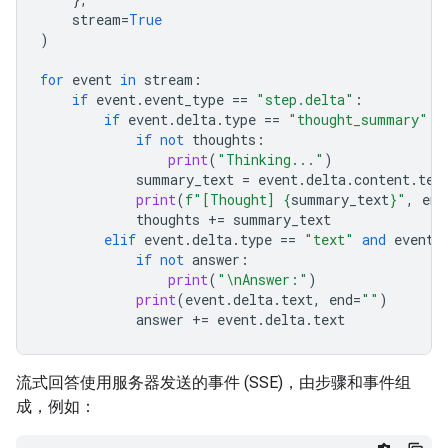
stream
=
True
)
for
event
in
stream
:
if
event
.
event_type
==
"step.delta"
:
if
event
.
delta
.
type
==
"thought_summary"
:
if
not
thoughts
:
print
(
"Thinking..."
)
summary_text
=
event
.
delta
.
content
.
tex
print
(
f
"[Thought] 
{
summary_text
}
"
,
end
thoughts
+=
summary_text
elif
event
.
delta
.
type
==
"text"
and
event
.
if
not
answer
:
print
(
"
\n
Answer:"
)
print
(
event
.
delta
.
text
,
end
=
""
)
answer
+=
event
.
delta
.
text
流式回答使用服务器发送的事件 (SSE)，由步骤和事件组
成，例如：