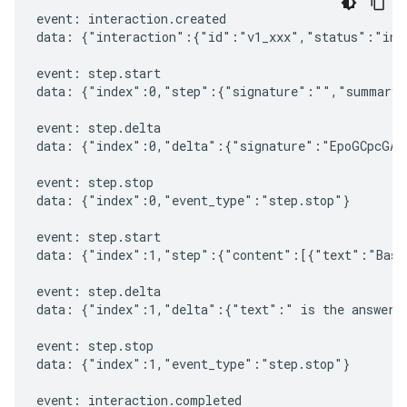
event: interaction.created

data: {"interaction":{"id":"v1_xxx","status":"in_
event: step.start

data: {"index":0,"step":{"signature":"","summary"
event: step.delta

data: {"index":0,"delta":{"signature":"EpoGCpcGAXL
event: step.stop

data: {"index":0,"event_type":"step.stop"}

event: step.start

data: {"index":1,"step":{"content":[{"text":"Based
event: step.delta

data: {"index":1,"delta":{"text":" is the answer t
event: step.stop

data: {"index":1,"event_type":"step.stop"}

event: interaction.completed
