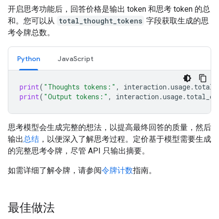
开启思考功能后，回答价格是输出 token 和思考 token 的总
和。您可以从
total_thought_tokens
字段获取生成的思
考令牌总数。
Python
JavaScript
print
(
"Thoughts tokens:"
,
interaction
.
usage
.
total_
print
(
"Output tokens:"
,
interaction
.
usage
.
total_ou
思考模型会生成完整的想法，以提高最终回答的质量，然后
输出
总结
，以便深入了解思考过程。定价基于模型需要生成
的完整思考令牌，尽管 API 只输出摘要。
如需详细了解令牌，请参阅
令牌计数
指南。
最佳做法