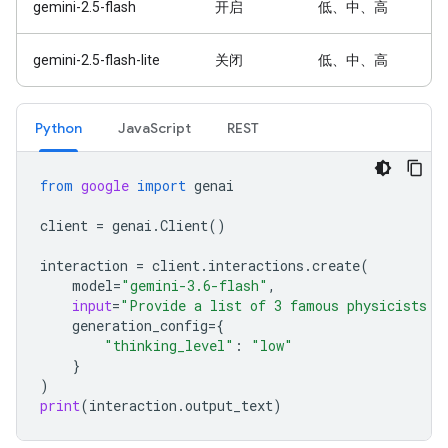
gemini-2.5-flash
开启
低、中、高
gemini-2.5-flash-lite
关闭
低、中、高
Python
JavaScript
REST
from
google
import
genai
client
=
genai
.
Client
()
interaction
=
client
.
interactions
.
create
(
model
=
"gemini-3.6-flash"
,
input
=
"Provide a list of 3 famous physicists a
generation_config
=
{
"thinking_level"
:
"low"
}
)
print
(
interaction
.
output_text
)