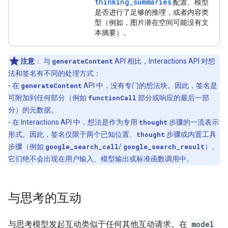
thinking_summaries
配置、模型
是否进行了足够的推理，或者内容类
型（例如，图片潜在空间可能没有文
本摘要）。
注意
：
与
generateContent
API 相比，Interactions API 对想
法和签名有不同的处理方式：
- 在
generateContent
API 中，没有专门的想法块。因此，签名是
可附加到任何部分（例如
functionCall
部分或响应的最后一部
分）的元数据。
- 在 Interactions API 中，想法是作为专用
thought
步骤的一流表示
形式。因此，签名仅限于两个已知位置、
thought
步骤或内置工具
步骤（例如
google_search_call
/
google_search_result
）。
它们绝不会出现在用户输入、模型输出或标准函数调用中。
与思考的互动
与思考模型发起互动类似于任何其他互动请求。在
model