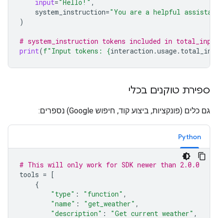
input
=
"Hello!"
,
system_instruction
=
"You are a helpful assistan
)
# system_instruction tokens included in total_inpu
print
(
f
"Input tokens: 
{
interaction
.
usage
.
total_inp
ספירת טוקנים בכלי
גם כלים (פונקציות, ביצוע קוד, חיפוש Google) נספרים:
Python
# This will only work for SDK newer than 2.0.0
tools
=
[
{
"type"
:
"function"
,
"name"
:
"get_weather"
,
"description"
:
"Get current weather"
,