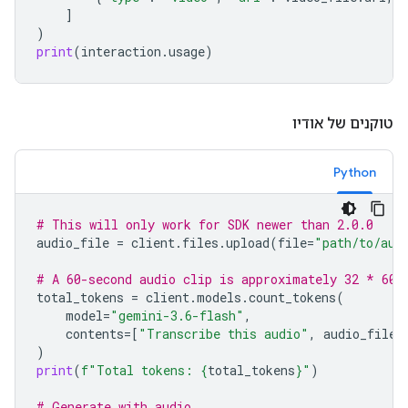
]
)
print
(
interaction
.
usage
)
טוקנים של אודיו
Python
# This will only work for SDK newer than 2.0.0
audio_file
=
client
.
files
.
upload
(
file
=
"path/to/aud
# A 60-second audio clip is approximately 32 * 60 
total_tokens
=
client
.
models
.
count_tokens
(
model
=
"gemini-3.6-flash"
,
contents
=
[
"Transcribe this audio"
,
audio_file
]
)
print
(
f
"Total tokens: 
{
total_tokens
}
"
)
# Generate with audio