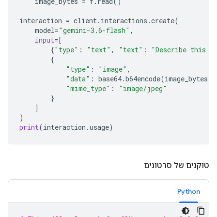
image_bytes
=
f
.
read
()
interaction
=
client
.
interactions
.
create
(
model
=
"gemini-3.6-flash"
,
input
=
[
{
"type"
:
"text"
,
"text"
:
"Describe this i
{
"type"
:
"image"
,
"data"
:
base64
.
b64encode
(
image_bytes
)
.
"mime_type"
:
"image/jpeg"
}
]
)
print
(
interaction
.
usage
)
טוקנים של סרטונים
Python