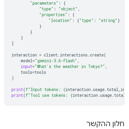
"parameters"
:
{
"type"
:
"object"
,
"properties"
:
{
"location"
:
{
"type"
:
"string"
}
}
}
}
]
interaction
=
client
.
interactions
.
create
(
model
=
"gemini-3.6-flash"
,
input
=
"What's the weather in Tokyo?"
,
tools
=
tools
)
print
(
f
"Input tokens: 
{
interaction
.
usage
.
total_inp
print
(
f
"Tool use tokens: 
{
interaction
.
usage
.
total_
חלון ההקשר