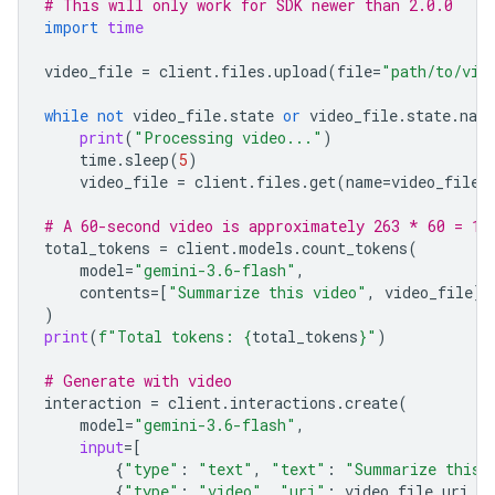
# This will only work for SDK newer than 2.0.0
import
time
video_file
=
client
.
files
.
upload
(
file
=
"path/to/vid
while
not
video_file
.
state
or
video_file
.
state
.
nam
print
(
"Processing video..."
)
time
.
sleep
(
5
)
video_file
=
client
.
files
.
get
(
name
=
video_file
.
# A 60-second video is approximately 263 * 60 = 15
total_tokens
=
client
.
models
.
count_tokens
(
model
=
"gemini-3.6-flash"
,
contents
=
[
"Summarize this video"
,
video_file
]
)
print
(
f
"Total tokens: 
{
total_tokens
}
"
)
# Generate with video
interaction
=
client
.
interactions
.
create
(
model
=
"gemini-3.6-flash"
,
input
=
[
{
"type"
:
"text"
,
"text"
:
"Summarize this 
{
"type"
:
"video"
,
"uri"
:
video_file
.
uri
,