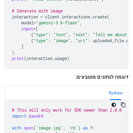
# Generate with image
interaction
=
client
.
interactions
.
create
(
model
=
"gemini-3.6-flash"
,
input
=
[
{
"type"
:
"text"
,
"text"
:
"Tell me about t
{
"type"
:
"image"
,
"uri"
:
uploaded_file
.
ur
]
)
print
(
interaction
.
usage
)
דוגמה לנתונים מוטבעים:
Python
# This will only work for SDK newer than 2.0.0
import
base64
with
open
(
'image.jpg'
,
'rb'
)
as
f
: