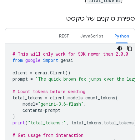
).
total_tokens
(
ספירת טוקנים של טקסט
REST
JavaScript
Python
# This will only work for SDK newer than 2.0.0
from
google
import
genai
client
=
genai
.
Client
()
prompt
=
"The quick brown fox jumps over the lazy 
# Count tokens before sending
total_tokens
=
client
.
models
.
count_tokens
(
model
=
"gemini-3.6-flash"
,
contents
=
prompt
)
print
(
"total_tokens:"
,
total_tokens
.
total_tokens
)
# Get usage from interaction