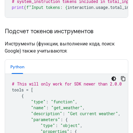
# system_instruction tokens included in total_inpu
print
(
f
"Input tokens: 
{
interaction
.
usage
.
total_inp
Подсчет токенов инструментов
Инструменты (функции, выполнение кода, поиск
Google) также учитываются:
Python
# This will only work for SDK newer than 2.0.0
tools
=
[
{
"type"
:
"function"
,
"name"
:
"get_weather"
,
"description"
:
"Get current weather"
,
"parameters"
:
{
"type"
:
"object"
,
"properties"
:
{