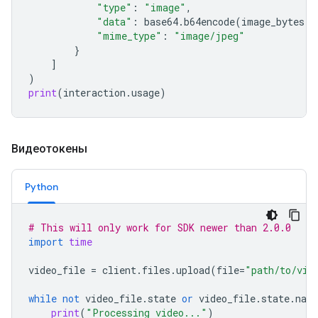
"type"
:
"image"
,
"data"
:
base64
.
b64encode
(
image_bytes
)
.
"mime_type"
:
"image/jpeg"
}
]
)
print
(
interaction
.
usage
)
Видеотокены
Python
# This will only work for SDK newer than 2.0.0
import
time
video_file
=
client
.
files
.
upload
(
file
=
"path/to/vid
while
not
video_file
.
state
or
video_file
.
state
.
nam
print
(
"Processing video..."
)