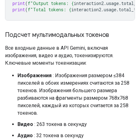
print
(
f
"Output tokens: 
{
interaction2
.
usage
.
total_o
print
(
f
"Total tokens: 
{
interaction2
.
usage
.
total_to
Подсчет мультимодальных токенов
Все входные данные в API Gemini, включая
изображения, видео и аудио, токенизируются.
Ключевые моменты токенизации:
Изображения
: Изображения размером ≤384
пикселей в обоих измерениях считаются за 258
токенов. Изображения большего размера
разбиваются на фрагменты размером 768x768
пикселей, каждый из которых считается за 258
токенов.
Видео
: 263 токена в секунду
Аудио
: 32 токена в секунду