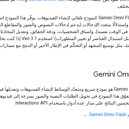
ختلف.
استخدِم Gemini Omni Flash كنموذج تلقائي لإنشاء الفيديوهات. يوفّر هذا النموذج ا
واستدلالًا متعدد الإدخالات (يدعم إدخالات النصوص والصور والمقاطع ال
 في الوقت نفسه)، واتساق الشخصيات، ودقة الحقائق، وتعديل المحادثا
المترابطة (مثل استبدال العناصر أو تغيير المنظورات). اس
نة، مثل توسيع المشهد أو التحكّم في الإطار الأخير أو الدمج مع مسارات 
Gemini Omn
‫Gemini Omni Flash هو نموذج سريع ومتعدّد الوسائط لإنشاء الفيديوهات وتعديلها ف
تفوّق هذا النموذج في تحويل الطلبات النصية والصور بسرعة إلى فيديو
 النتائج على مدار عدة أدوار باستخدام Interactions API.
G ←