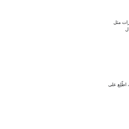
يزات مثل
ل
 اطّلِع على