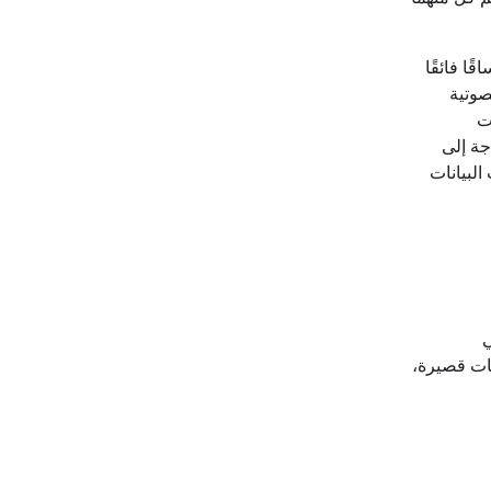
تساقًا فائقًا
صوتية
ت
تخدِم Veo 3.1 إذا كنت بحاجة إلى
البيانات
ي
هات قصيرة،