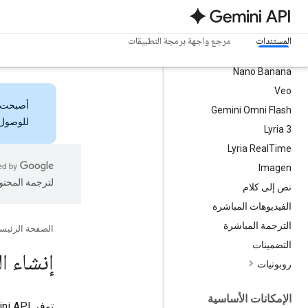
الطرُز
كل الطرز
المستندات
مرجع واجهة برمجة التطبيقات
أحدث نماذج Gemini
Nano Banana
Veo
أصبحت
Gemini Omni Flash
للوصول 
‫Lyria 3
Lyria Real
Time
Imagen
لترجمة المحتو
نص إلى كلام
الفيديوهات المباشرة
الترجمة المباشرة
الصفحة الرئيس
التضمينات
إنشاء الفي
روبوتيات
الإمكانات الأساسية
توفر Gemini API نموذجين لإنشاء الفيديوهات،