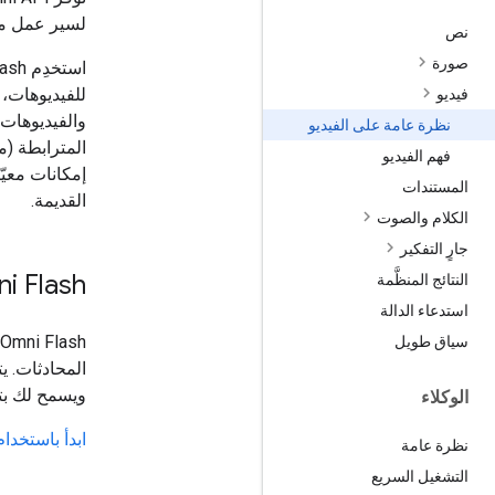
لسير عمل م
نص
صورة
للفيديوهات، 
فيديو
والفيديوهات
نظرة عامة على الفيديو
فهم الفيديو
إمكانات معيّ
المستندات
القديمة.
الكلام والصوت
جارٍ التفكير
i Flash
النتائج المنظَّمة
استدعاء الدالة
سياق طويل
المحادثات. ي
ويسمح لك بتحسين
الوكلاء
ابدأ باستخدام emini Omni Flash
نظرة عامة
التشغيل السريع