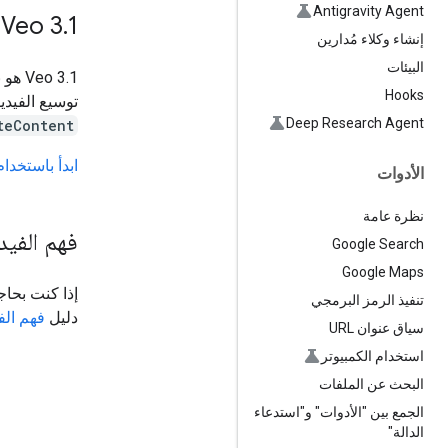
Antigravity Agent
Veo 3
.
1
إنشاء وكلاء مُدارين
البيئات
‫3.1
Hooks
توسيع الفيدي
Deep Research Agent
teContent
ابدأ باستخدام Veo 3.1
الأدوات
نظرة عامة
فهم الفي
Google Search
Google Maps
إذا كنت بحاج
تنفيذ الرمز البرمجي
دليل
فهم الف
سياق عنوان URL
استخدام الكمبيوتر
البحث عن الملفات
الجمع بين "الأدوات" و"استدعاء
الدالة"