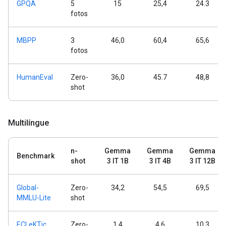
GPQA
5
15
25,4
24.3
fotos
MBPP
3
46,0
60,4
65,6
fotos
HumanEval
Zero-
36,0
45.7
48,8
shot
Multilíngue
n-
Gemma
Gemma
Gemma
Benchmark
shot
3 IT 1B
3 IT 4B
3 IT 12B
Global-
Zero-
34,2
54,5
69,5
MMLU-Lite
shot
ECLeKTic
Zero-
1.4
4,6
10.3