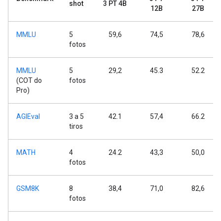
shot
3 PT 4B
12B
27B
MMLU
5
59,6
74,5
78,6
fotos
MMLU
5
29,2
45.3
52.2
(COT do
fotos
Pro)
AGIEval
3 a 5
42.1
57,4
66.2
tiros
MATH
4
24.2
43,3
50,0
fotos
GSM8K
8
38,4
71,0
82,6
fotos