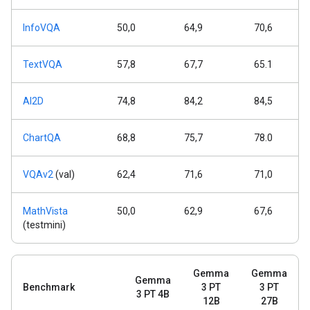
InfoVQA
50,0
64,9
70,6
TextVQA
57,8
67,7
65.1
AI2D
74,8
84,2
84,5
ChartQA
68,8
75,7
78.0
VQAv2
(val)
62,4
71,6
71,0
MathVista
50,0
62,9
67,6
(testmini)
Gemma
Gemma
Gemma
Benchmark
3 PT
3 PT
3 PT 4B
12B
27B