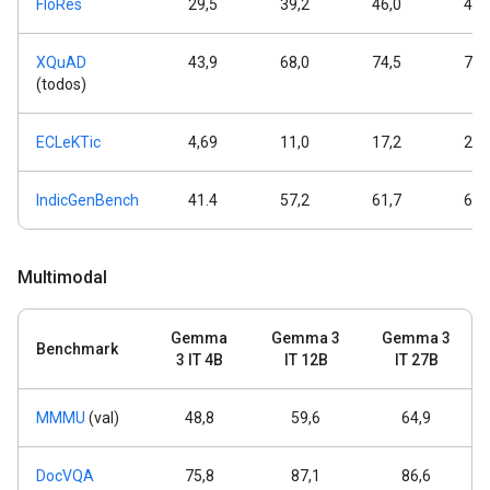
FloRes
29,5
39,2
46,0
48,
XQuAD
43,9
68,0
74,5
76,
(todos)
ECLeKTic
4,69
11,0
17,2
24,
IndicGenBench
41.4
57,2
61,7
63,
Multimodal
Gemma
Gemma 3
Gemma 3
Benchmark
3 IT 4B
IT 12B
IT 27B
MMMU
(val)
48,8
59,6
64,9
DocVQA
75,8
87,1
86,6