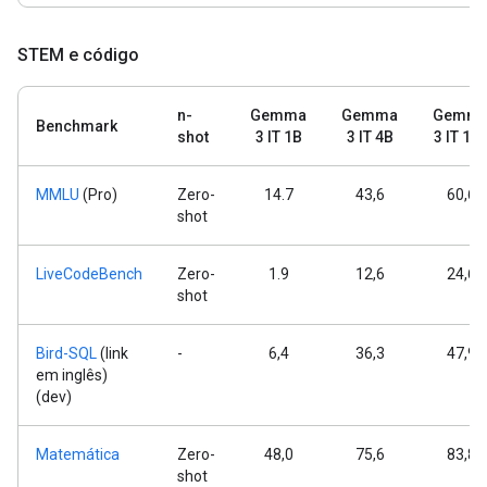
STEM e código
n-
Gemma
Gemma
Gemm
Benchmark
shot
3 IT 1B
3 IT 4B
3 IT 12
MMLU
(Pro)
Zero-
14.7
43,6
60,6
shot
LiveCodeBench
Zero-
1.9
12,6
24,6
shot
Bird-SQL
(link
-
6,4
36,3
47,9
em inglês)
(dev)
Matemática
Zero-
48,0
75,6
83,8
shot