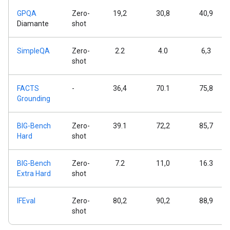
GPQA
Zero-
19,2
30,8
40,9
Diamante
shot
SimpleQA
Zero-
2.2
4.0
6,3
shot
FACTS
-
36,4
70.1
75,8
Grounding
BIG-Bench
Zero-
39.1
72,2
85,7
Hard
shot
BIG-Bench
Zero-
7.2
11,0
16.3
Extra Hard
shot
IFEval
Zero-
80,2
90,2
88,9
shot