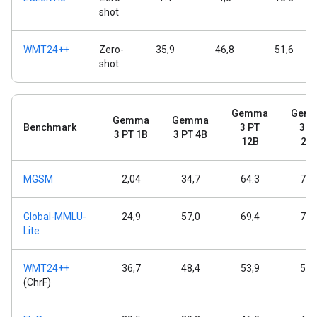
shot
WMT24++
Zero-
35,9
46,8
51,6
shot
Gemma
Gem
Gemma
Gemma
Benchmark
3 PT
3 P
3 PT 1B
3 PT 4B
12B
27
MGSM
2,04
34,7
64.3
74,
Global-MMLU-
24,9
57,0
69,4
75,
Lite
WMT24++
36,7
48,4
53,9
55,
(ChrF)