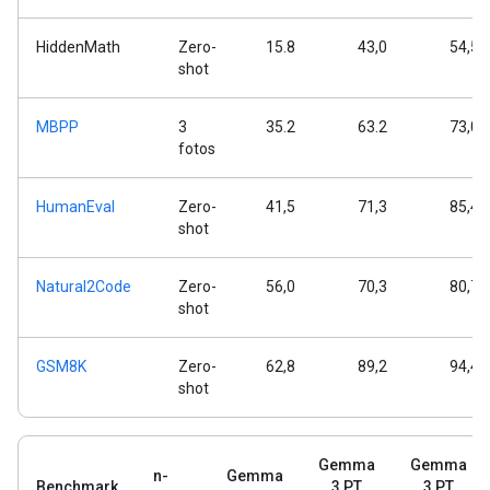
HiddenMath
Zero-
15.8
43,0
54,5
shot
MBPP
3
35.2
63.2
73,0
fotos
HumanEval
Zero-
41,5
71,3
85,4
shot
Natural2Code
Zero-
56,0
70,3
80,7
shot
GSM8K
Zero-
62,8
89,2
94,4
shot
Gemma
Gemma
n-
Gemma
Benchmark
3 PT
3 PT