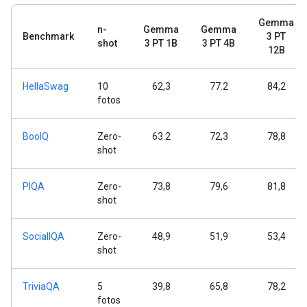
Gemma
n-
Gemma
Gemma
Benchmark
3 PT
shot
3 PT 1B
3 PT 4B
12B
HellaSwag
10
62,3
77.2
84,2
fotos
BoolQ
Zero-
63.2
72,3
78,8
shot
PIQA
Zero-
73,8
79,6
81,8
shot
SocialIQA
Zero-
48,9
51,9
53,4
shot
TriviaQA
5
39,8
65,8
78,2
fotos