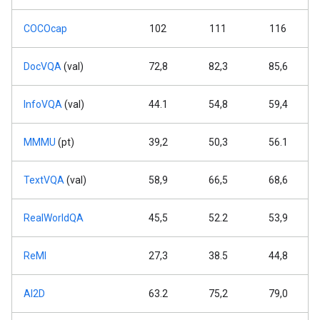
COCOcap
102
111
116
DocVQA
(val)
72,8
82,3
85,6
InfoVQA
(val)
44.1
54,8
59,4
MMMU
(pt)
39,2
50,3
56.1
TextVQA
(val)
58,9
66,5
68,6
RealWorldQA
45,5
52.2
53,9
ReMI
27,3
38.5
44,8
AI2D
63.2
75,2
79,0