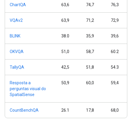
ChartQA
63,6
74,7
76,3
VQAv2
63,9
71,2
72,9
BLINK
38.0
35,9
39,6
OKVQA
51,0
58,7
60.2
TallyQA
42,5
51,8
54.3
Resposta a
50,9
60,0
59,4
perguntas visual do
SpatialSense
CountBenchQA
26.1
17,8
68,0