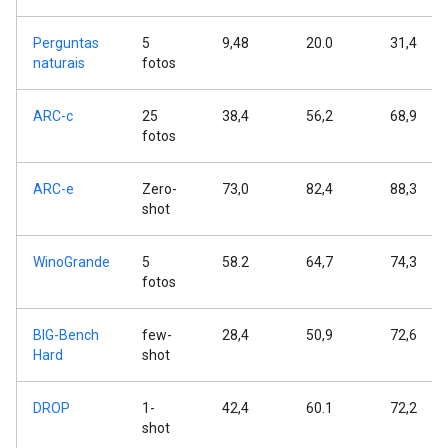
Perguntas
5
9,48
20.0
31,4
naturais
fotos
ARC-c
25
38,4
56,2
68,9
fotos
ARC-e
Zero-
73,0
82,4
88,3
shot
WinoGrande
5
58.2
64,7
74,3
fotos
BIG-Bench
few-
28,4
50,9
72,6
Hard
shot
DROP
1-
42,4
60.1
72,2
shot