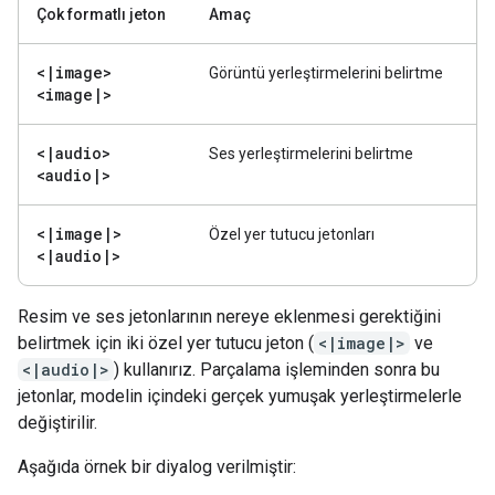
Çok formatlı jeton
Amaç
<
|
image>
Görüntü yerleştirmelerini belirtme
<image
|
>
<
|
audio>
Ses yerleştirmelerini belirtme
<audio
|
>
<
|
image
|
>
Özel yer tutucu jetonları
<
|
audio
|
>
Resim ve ses jetonlarının nereye eklenmesi gerektiğini
belirtmek için iki özel yer tutucu jeton (
<|image|>
ve
<|audio|>
) kullanırız. Parçalama işleminden sonra bu
jetonlar, modelin içindeki gerçek yumuşak yerleştirmelerle
değiştirilir.
Aşağıda örnek bir diyalog verilmiştir: