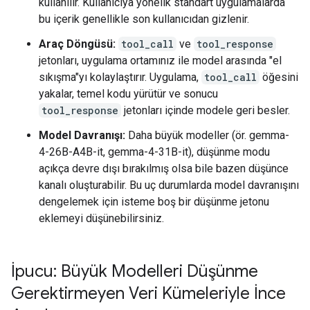
kullanılır. Kullanıcıya yönelik standart uygulamalarda
bu içerik genellikle son kullanıcıdan gizlenir.
Araç Döngüsü:
tool_call
ve
tool_response
jetonları, uygulama ortamınız ile model arasında "el
sıkışma"yı kolaylaştırır. Uygulama,
tool_call
öğesini
yakalar, temel kodu yürütür ve sonucu
tool_response
jetonları içinde modele geri besler.
Model Davranışı:
Daha büyük modeller (ör. gemma-
4-26B-A4B-it, gemma-4-31B-it), düşünme modu
açıkça devre dışı bırakılmış olsa bile bazen düşünce
kanalı oluşturabilir. Bu uç durumlarda model davranışını
dengelemek için isteme boş bir düşünme jetonu
eklemeyi düşünebilirsiniz.
İpucu: Büyük Modelleri Düşünme
Gerektirmeyen Veri Kümeleriyle İnce