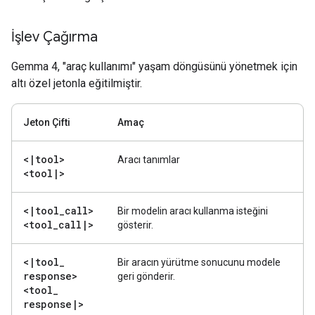
İşlev Çağırma
Gemma 4, "araç kullanımı" yaşam döngüsünü yönetmek için
altı özel jetonla eğitilmiştir.
Jeton Çifti
Amaç
<
|
tool>
Aracı tanımlar
<tool
|
>
<
|
tool
_
call>
Bir modelin aracı kullanma isteğini
<tool
_
call
|
>
gösterir.
<
|
tool
_
Bir aracın yürütme sonucunu modele
response>
geri gönderir.
<tool
_
response
|
>