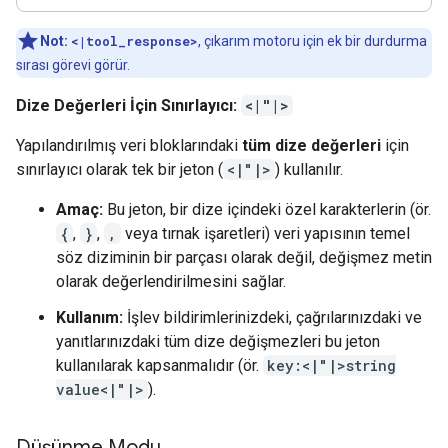
Not:
<|tool_response>
, çıkarım motoru için ek bir durdurma
sırası görevi görür.
Dize Değerleri İçin Sınırlayıcı:
<|"|>
Yapılandırılmış veri bloklarındaki
tüm dize değerleri
için
sınırlayıcı olarak tek bir jeton (
<|"|>
) kullanılır.
Amaç:
Bu jeton, bir dize içindeki özel karakterlerin (ör.
{
,
}
,
,
veya tırnak işaretleri) veri yapısının temel
söz diziminin bir parçası olarak değil, değişmez metin
olarak değerlendirilmesini sağlar.
Kullanım:
İşlev bildirimlerinizdeki, çağrılarınızdaki ve
yanıtlarınızdaki tüm dize değişmezleri bu jeton
kullanılarak kapsanmalıdır (ör.
key:<|"|>string
value<|"|>
).
Düşünme Modu