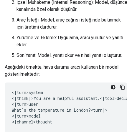
İçsel Muhakeme (Internal Reasoning): Model, düşünce
kanalında özel olarak düşünür.
Araç İsteği: Model, araç çağrısı isteğinde bulunmak
için üretimi durdurur.
Yürütme ve Ekleme: Uygulama, aracı yürütür ve yanıtı
ekler.
Son Yanıt: Model, yanıtı okur ve nihai yanıtı oluşturur.
Aşağıdaki örnekte, hava durumu aracı kullanan bir model
gösterilmektedir:
<|turn>system

<|think|>You are a helpful assistant.<|tool>declara
<|turn>user

What's the temperature in London?<turn|>

<|turn>model

<|channel>thought

...
