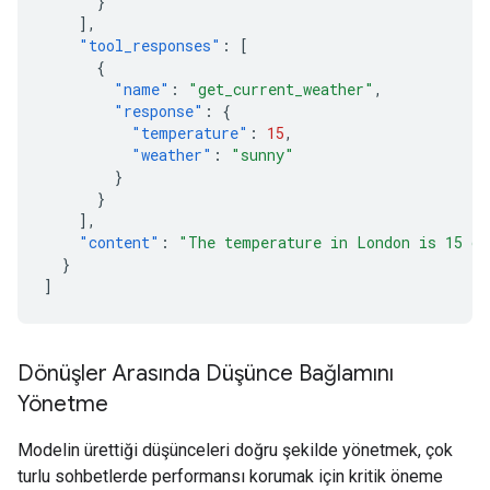
}
],
"tool_responses"
:
[
{
"name"
:
"get_current_weather"
,
"response"
:
{
"temperature"
:
15
,
"weather"
:
"sunny"
}
}
],
"content"
:
"The temperature in London is 15 de
}
]
Dönüşler Arasında Düşünce Bağlamını
Yönetme
Modelin ürettiği düşünceleri doğru şekilde yönetmek, çok
turlu sohbetlerde performansı korumak için kritik öneme