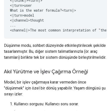
<|think|><turn|>

<|turn>user

What is the water formula?<turn|>

<|turn>model

<|channel>thought

...

Düşünme modu, sohbet düzeyinde etkinleştirilecek şekilde
tasarlanmıştır. Bu, diğer sistem talimatlarınızla (ör. araç
tanımları) birlikte tek bir sistem dönüşünde birleştirilmelidir.
Akıl Yürütme ve İşlev Çağırma Örneği
Model, bir işlev çağırmaya karar vermeden önce
"düşünmek" için özel bir dönüş yapabilir. Yaşam döngüsü şu
sırayı izler:
Kullanıcı sorgusu: Kullanıcı soru sorar.