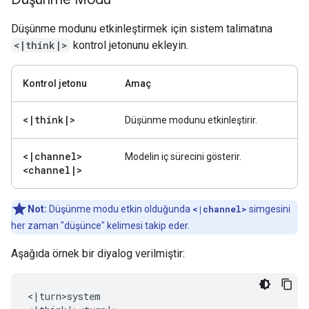
Düşünme modunu etkinleştirmek için sistem talimatına
<|think|>
kontrol jetonunu ekleyin.
Kontrol jetonu
Amaç
<
|
think
|
>
Düşünme modunu etkinleştirir.
<
|
channel>
Modelin iç sürecini gösterir.
<channel
|
>
Not:
Düşünme modu etkin olduğunda
<|channel>
simgesini
her zaman "düşünce" kelimesi takip eder.
Aşağıda örnek bir diyalog verilmiştir:
<|turn>system
