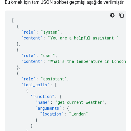
Bu örnek için tam JSON sohbet geçmişi aşağıda verilmiştir:
[
{
"role"
:
"system"
,
"content"
:
"You are a helpful assistant."
},
{
"role"
:
"user"
,
"content"
:
"What's the temperature in London?
},
{
"role"
:
"assistant"
,
"tool_calls"
:
[
{
"function"
:
{
"name"
:
"get_current_weather"
,
"arguments"
:
{
"location"
:
"London"
}
}