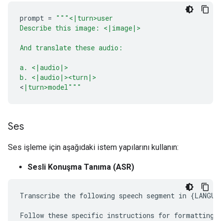
prompt
=
"""<|turn>user
Describe this image: <|image|>
And translate these audio:
a. <|audio|>
b. <|audio|><turn|>
<
|turn>model"""
Ses
Ses işleme için aşağıdaki istem yapılarını kullanın:
Sesli Konuşma Tanıma (ASR)
Transcribe the following speech segment in {LANGUAG
Follow these specific instructions for formatting t