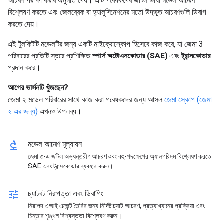
আচরণ পরীক্ষা করার অনুমতি দেয়। এটি গবেষকদের জটিল ভাষা মডেল আচরণ
বিশ্লেষণ করতে এবং জেলব্রেক বা হ্যালুসিনেশনের মতো উদ্ভূত আচরণগুলি ডিবাগ
করতে দেয়।
এই টুলকিটটি মডেলটির জন্য একটি মাইক্রোস্কোপ হিসেবে কাজ করে, যা জেমা 3
পরিবারের প্রতিটি স্তরে প্রশিক্ষিত
স্পার্স অটোএনকোডার (SAE)
এবং
ট্রান্সকোডার
প্রদান করে।
আগের ভার্সনটি খুঁজছেন?
জেমা ২ মডেল পরিবারের সাথে কাজ করা গবেষকদের জন্য আসল
জেমা স্কোপ (জেমা
২ এর জন্য)
এখনও উপলব্ধ।
biotech
মডেল আচরণ মূল্যায়ন
জেমা ৩-এ জটিল অভ্যন্তরীণ আচরণ এবং বহু-পদক্ষেপের অ্যালগরিদম বিশ্লেষণ করতে
SAE এবং ট্রান্সকোডার ব্যবহার করুন।
tune
চ্যাটবট নিরাপত্তা এবং ডিবাগিং
নিরাপদ এআই এজেন্ট তৈরির জন্য নির্দিষ্ট চ্যাট আচরণ, প্রত্যাখ্যানের প্রক্রিয়া এবং
চিন্তার শৃঙ্খল বিশ্বস্ততা বিশ্লেষণ করুন।