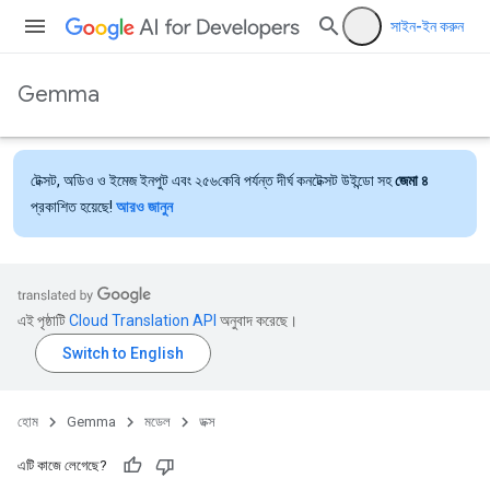
সাইন-ইন করুন
Gemma
টেক্সট, অডিও ও ইমেজ ইনপুট এবং ২৫৬কেবি পর্যন্ত দীর্ঘ কনটেক্সট উইন্ডো সহ
জেমা ৪
প্রকাশিত হয়েছে!
আরও জানুন
এই পৃষ্ঠাটি
Cloud Translation API
অনুবাদ করেছে।
হোম
Gemma
মডেল
ডক্স
এটি কাজে লেগেছে?