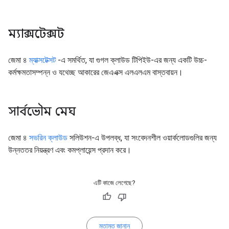
ম্যাক্সটেক্সট
জেমা ৪
ম্যাক্সটেক্সট
-এ সমর্থিত, যা গুগল ক্লাউড টিপিইউ-এর জন্য একটি উচ্চ-
কর্মক্ষমতাসম্পন্ন ও যথেচ্ছ আকারের জেএএক্স এলএলএম বাস্তবায়ন।
সার্বভৌম মেঘ
জেমা ৪
সভরিন ক্লাউড
সলিউশন-এ উপলব্ধ, যা সংবেদনশীল ওয়ার্কলোডগুলির জন্য
উন্নততর নিয়ন্ত্রণ এবং কমপ্লায়েন্স প্রদান করে।
এটি কাজে লেগেছে?
মতামত জানান