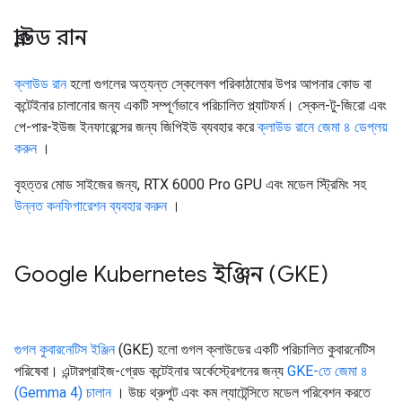
ক্লাউড রান
ক্লাউড রান
হলো গুগলের অত্যন্ত স্কেলেবল পরিকাঠামোর উপর আপনার কোড বা
কন্টেইনার চালানোর জন্য একটি সম্পূর্ণভাবে পরিচালিত প্ল্যাটফর্ম। স্কেল-টু-জিরো এবং
পে-পার-ইউজ ইনফারেন্সের জন্য জিপিইউ ব্যবহার করে
ক্লাউড রানে জেমা ৪ ডেপ্লয়
করুন
।
বৃহত্তর মোড সাইজের জন্য, RTX 6000 Pro GPU এবং মডেল স্ট্রিমিং সহ
উন্নত কনফিগারেশন ব্যবহার করুন
।
Google Kubernetes ইঞ্জিন (GKE)
গুগল কুবারনেটিস ইঞ্জিন
(GKE) হলো গুগল ক্লাউডের একটি পরিচালিত কুবারনেটিস
পরিষেবা। এন্টারপ্রাইজ-গ্রেড কন্টেইনার অর্কেস্ট্রেশনের জন্য
GKE-তে জেমা ৪
(Gemma 4) চালান
। উচ্চ থ্রুপুট এবং কম ল্যাটেন্সিতে মডেল পরিবেশন করতে