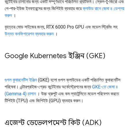
কন্টেইনার চালানোর জন্য একটি সম্পূর্ণভাবে পরিচালিত প্ল্যাটফর্ম। স্কেল-টু-জিরো এবং
পে-পার-ইউজ ইনফারেন্সের জন্য জিপিইউ ব্যবহার করে
ক্লাউড রানে জেমা ৪ ডেপ্লয়
করুন
।
বৃহত্তর মোড সাইজের জন্য, RTX 6000 Pro GPU এবং মডেল স্ট্রিমিং সহ
উন্নত কনফিগারেশন ব্যবহার করুন
।
Google Kubernetes ইঞ্জিন (GKE)
গুগল কুবারনেটিস ইঞ্জিন
(GKE) হলো গুগল ক্লাউডের একটি পরিচালিত কুবারনেটিস
পরিষেবা। এন্টারপ্রাইজ-গ্রেড কন্টেইনার অর্কেস্ট্রেশনের জন্য
GKE-তে জেমা ৪
(Gemma 4) চালান
। উচ্চ থ্রুপুট এবং কম ল্যাটেন্সিতে মডেল পরিবেশন করতে
টিপিইউ (TPU) এবং জিপিইউ (GPU) ব্যবহার করুন।
এজেন্ট ডেভেলপমেন্ট কিট (ADK)