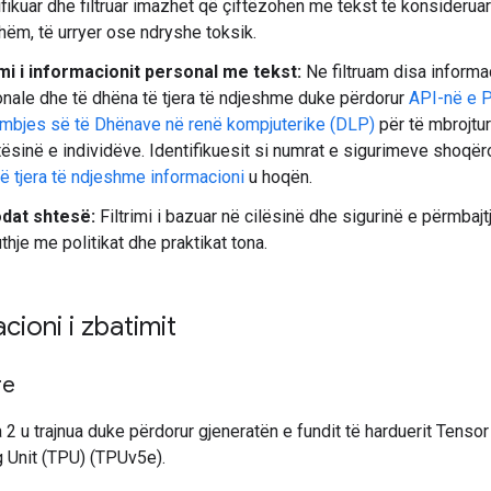
ifikuar dhe filtruar imazhet që çiftëzohen me tekst të konsideruar
hëm, të urryer ose ndryshe toksik.
imi i informacionit personal me tekst:
Ne filtruam disa informa
nale dhe të dhëna të tjera të ndjeshme duke përdorur
API-në e P
mbjes së të Dhënave në renë kompjuterike (DLP)
për të mbrojtur
tësinë e individëve. Identifikuesit si numrat e sigurimeve shoqë
 të tjera të ndjeshme informacioni
u hoqën.
dat shtesë:
Filtrimi i bazuar në cilësinë dhe sigurinë e përmbajt
thje me politikat dhe praktikat tona.
cioni i zbatimit
re
 u trajnua duke përdorur gjeneratën e fundit të harduerit Tensor
 Unit (TPU) (TPUv5e).