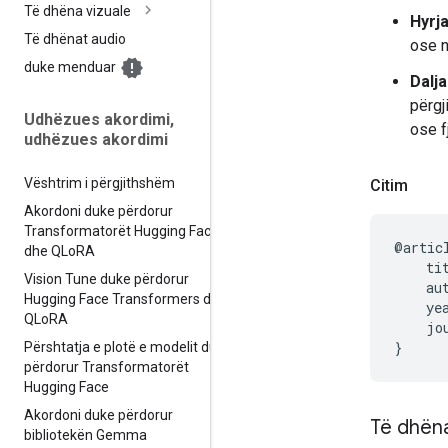
Të dhëna vizuale
Hyrja
Të dhënat audio
ose n
duke menduar
Dalja
përgj
Udhëzues akordimi
,
ose f
udhëzues akordimi
Vështrim i përgjithshëm
Citim
Akordoni duke përdorur
Transformatorët Hugging Face
@articl
dhe QLo
RA
    ti
Vision Tune duke përdorur
    au
Hugging Face Transformers dhe
    yea
QLo
RA
    jo
Përshtatja e plotë e modelit duke
përdorur Transformatorët
Hugging Face
Akordoni duke përdorur
Të dhëna
bibliotekën Gemma