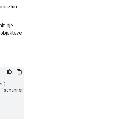
r imazhin
it, një
ë objekteve
r},

 Tschannen and Daniel Keysers and Xiao Wang and Yonatan 