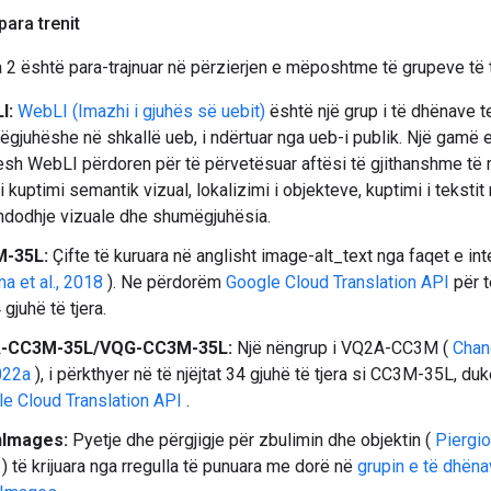
para trenit
2 është para-trajnuar në përzierjen e mëposhtme të grupeve të 
I:
WebLI (Imazhi i gjuhës së uebit)
është një grup i të dhënave t
gjuhëshe në shkallë ueb, i ndërtuar nga ueb-i publik. Një gamë e
esh WebLI përdoren për të përvetësuar aftësi të gjithanshme të m
 si kuptimi semantik vizual, lokalizimi i objekteve, kuptimi i teksti
dodhje vizuale dhe shumëgjuhësia.
-35L:
Çifte të kuruara në anglisht image-alt_text nga faqet e inte
a et al., 2018
). Ne përdorëm
Google Cloud Translation API
për t
 gjuhë të tjera.
-CC3M-35L/VQG-CC3M-35L:
Një nëngrup i VQ2A-CC3M (
Chan
2022a
), i përkthyer në të njëjtat 34 gjuhë të tjera si CC3M-35L, du
e Cloud Translation API
.
Images:
Pyetje dhe përgjigje për zbulimin dhe objektin (
Piergio
) të krijuara nga rregulla të punuara me dorë në
grupin e të dhën