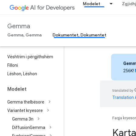
Modelet
Zgjidh
Gemma
Gemma, Gemma
Dokumentet, Dokumentet
Vështrim i përgjithshëm
Gemm
Filloni
256K!
Lëshon
,
Lëshon
Modelet
Translation 
Gemma thelbësore
Variantet kryesore
Faqja kryeso
Gemma 3n
Diffusion
Gemma
Karta