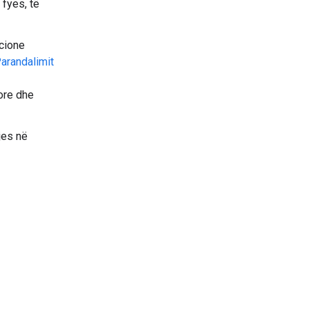
 fyes, të
cione
arandalimit
rore dhe
jes në