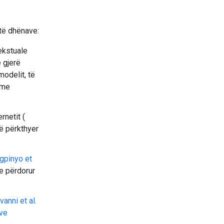
të dhënave:
ekstuale
 gjerë
odelit, të
t me
rnetit (
ë përkthyer
gpinyo et
ke përdorur
vanni et al.
ave