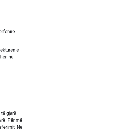
ërfshirë
tekturën e
ohen në
 të gjerë
yrë. Për më
sferimit. Ne