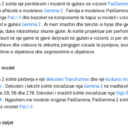
2 është një përditësim i modelit të gjuhës së vizionit
PaliGem
in aftësitë e modeleve
Gemma 2
. Familja e modeleve PaliGemm
 nga
PaLI-3
dhe bazohet në komponentë të hapur si modeli i vizi
t e gjuhës
Gemma 2
. Ai merr imazhin dhe tekstin si hyrje dhe g
alje, duke mbështetur shumë gjuhë. Ai është projektuar për perf
klasit në një gamë të gjerë detyrash në gjuhën e vizionit, si për s
azheve dhe videove të shkurtra, përgjigjet vizuale të pyetjeve, lex
ulimin e objekteve dhe segmentimin e objekteve.
a model
2 është përbërja e një
dekoderi Transformer
dhe një
koduesi im
r
. Dekoderi i tekstit është inicializuar nga
Gemma 2
në madhësit
 2B, 9B dhe 27B. Enkoderi i imazhit është inicializuar nga
SigLI
4
. Ngjashëm me modelin origjinal PaliGemma, PaliGemma 2 është
ur recetat
PaLI-3
.
 daljet