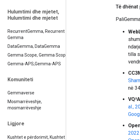
Të dhënat 
Hulumtimi dhe mjetet
,
Hulumtimi dhe mjetet
PaliGemma 
WebL
Recurrent
Gemma
,
Recurrent
Gemma
shumë
ndarj
Data
Gemma
,
Data
Gemma
tilla
Gemma Scope
,
Gemma Scope
vendn
Gemma-APS
,
Gemma-APS
CC3M
Komuniteti
Sharm
në 34
Gemmaverse
VQ²A
Mosmarrëveshje
,
al., 
mosmarrëveshje
Googl
Ligjore
Open
2022
Kushtet e përdorimit
,
Kushtet e