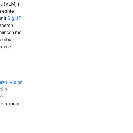
ma
(VLM) i
a është
onit
SigLIP
jeneron
ormancën më
hembull
imin e
azhi Vision
ë e
P-
 trajnuar