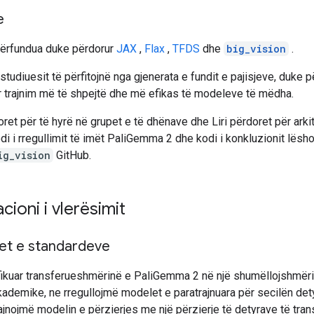
e
 përfundua duke përdorur
JAX
,
Flax
,
TFDS
dhe
big_vision
.
 studiuesit të përfitojnë nga gjenerata e fundit e pajisjeve, duke p
r trajnim më të shpejtë dhe më efikas të modeleve të mëdha.
et për të hyrë në grupet e të dhënave dhe Liri përdoret për arki
di i rregullimit të imët PaliGemma 2 dhe kodi i konkluzionit lësh
ig_vision
GitHub.
cioni i vlerësimit
tet e standardeve
ifikuar transferueshmërinë e PaliGemma 2 në një shumëllojshmëri
kademike, ne rregullojmë modelet e paratrajnuara për secilën det
rajnojmë modelin e përzierjes me një përzierje të detyrave të tran