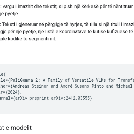
:
vargu i imazhit dhe tekstit, si p.sh. një kërkesë për të nëntitrua
jë pyetje.
:
Teksti i gjeneruar në përgjigje të hyrjes, të tilla si një titull i imazh
igje për një pyetje, një listë e koordinatave të kutisë kufizuese t
jalë kodike të segmentimit.
e{

tle={PaliGemma 2: A Family of Versatile VLMs for Transfe
thor={Andreas Steiner and André Susano Pinto and Michael
r={2024},

urnal={arXiv preprint arXiv:2412.03555}

t e modelit