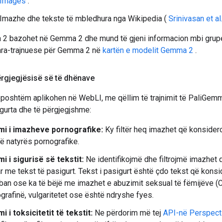
Images
.
Imazhe dhe tekste të mbledhura nga Wikipedia (
Srinivasan et al
2 bazohet në Gemma 2 dhe mund të gjeni informacion mbi grupe
ra-trajnuese për Gemma 2 në
kartën e modelit Gemma 2
.
përgjegjësisë së të dhënave
mëposhtëm aplikohen në WebLI, me qëllim të trajnimit të PaliGem
gurta dhe të përgjegjshme:
imi i imazheve pornografike:
Ky filtër heq imazhet që konsider
të natyrës pornografike.
imi i sigurisë së tekstit:
Ne identifikojmë dhe filtrojmë imazhet 
ar me tekst të pasigurt. Tekst i pasigurt është çdo tekst që kons
an ose ka të bëjë me imazhet e abuzimit seksual të fëmijëve (C
grafinë, vulgaritetet ose është ndryshe fyes.
imi i toksicitetit të tekstit:
Ne përdorim më tej
API-në Perspect