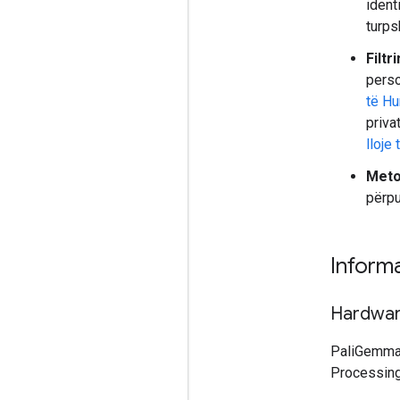
ident
turps
Filtr
perso
të Hu
priva
lloje
Meto
përpu
Informa
Hardwa
PaliGemma 2
Processing