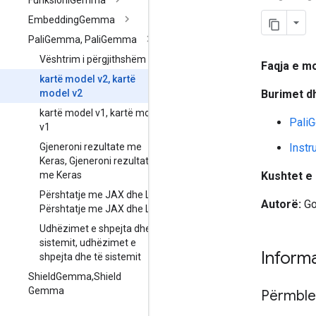
Funksioni
Gemma
Embedding
Gemma
Pali
Gemma
,
Pali
Gemma
Vështrim i përgjithshëm
Faqja e mo
kartë model v2
,
kartë
Burimet d
model v2
kartë model v1
,
kartë model
Pali
v1
Instr
Gjeneroni rezultate me
Keras
,
Gjeneroni rezultate
Kushtet e 
me Keras
Përshtatje me JAX dhe Li
,
Autorë:
Go
Përshtatje me JAX dhe Li
Udhëzimet e shpejta dhe të
sistemit
,
udhëzimet e
Informa
shpejta dhe të sistemit
Shield
Gemma
,
Shield
Gemma
Përmble