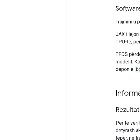
Softwar
Trajnimi u
JAX i lejon
TPU-të, pë
TFDS përdor
modelit. Ko
depon e
b
Informa
Rezulta
Për të ver
detyrash a
tepër, ne t