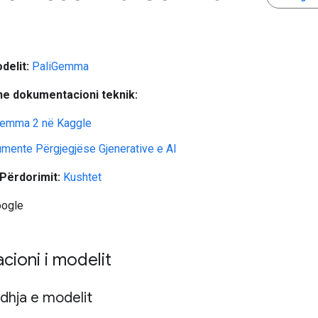
delit:
PaliGemma
he dokumentacioni teknik:
Gemma 2 në Kaggle
umente Përgjegjëse Gjenerative e AI
Përdorimit:
Kushtet
ogle
cioni i modelit
dhja e modelit