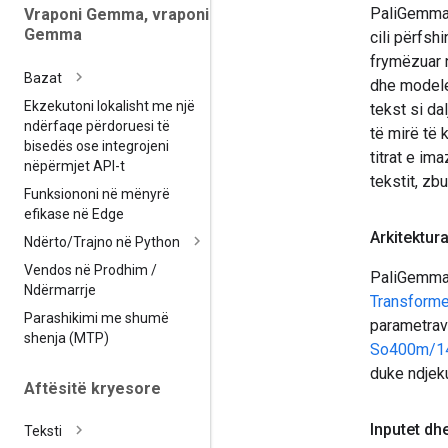
PaliGemma 
Vraponi Gemma
,
vraponi
Gemma
cili përfsh
frymëzuar
Bazat
dhe modele
Ekzekutoni lokalisht me një
tekst si d
ndërfaqe përdoruesi të
të mirë të 
bisedës ose integrojeni
titrat e im
nëpërmjet API-t
tekstit, zb
Funksiononi në mënyrë
efikase në Edge
Arkitektur
Ndërto
/
Trajno në Python
Vendos në Prodhim
/
PaliGemma 
Ndërmarrje
Transforme
Parashikimi me shumë
parametrave
shenja (MTP)
So400m/1
duke ndjek
Aftësitë kryesore
Inputet dhe
Teksti