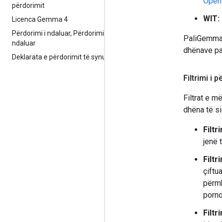
Open
përdorimit
WIT:
Licenca Gemma 4
Përdorimi i ndaluar
,
Përdorimi i
PaliGemma 
ndaluar
dhënave pa
Deklarata e përdorimit të synuar
Filtrimi i 
Filtrat e 
dhëna të si
Filtr
jenë 
Filtr
çiftu
përmb
porno
Filtr