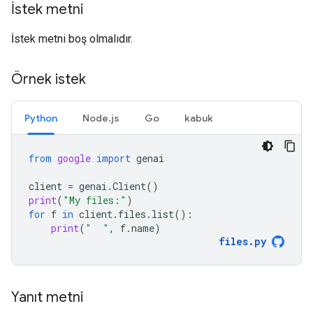
İstek metni
İstek metni boş olmalıdır.
Örnek istek
Python
Node.js
Go
kabuk
from
google
import
genai
client
=
genai
.
Client
()
print
(
"My files:"
)
for
f
in
client
.
files
.
list
():
print
(
"  "
,
f
.
name
)
files
.
py
Yanıt metni