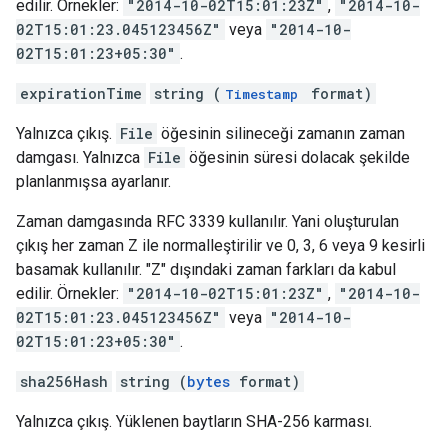
edilir. Örnekler:
"2014-10-02T15:01:23Z"
,
"2014-10-
02T15:01:23.045123456Z"
veya
"2014-10-
02T15:01:23+05:30"
.
expirationTime
string (
format)
Timestamp
Yalnızca çıkış.
File
öğesinin silineceği zamanın zaman
damgası. Yalnızca
File
öğesinin süresi dolacak şekilde
planlanmışsa ayarlanır.
Zaman damgasında RFC 3339 kullanılır. Yani oluşturulan
çıkış her zaman Z ile normalleştirilir ve 0, 3, 6 veya 9 kesirli
basamak kullanılır. "Z" dışındaki zaman farkları da kabul
edilir. Örnekler:
"2014-10-02T15:01:23Z"
,
"2014-10-
02T15:01:23.045123456Z"
veya
"2014-10-
02T15:01:23+05:30"
.
sha256Hash
string (
bytes
format)
Yalnızca çıkış. Yüklenen baytların SHA-256 karması.