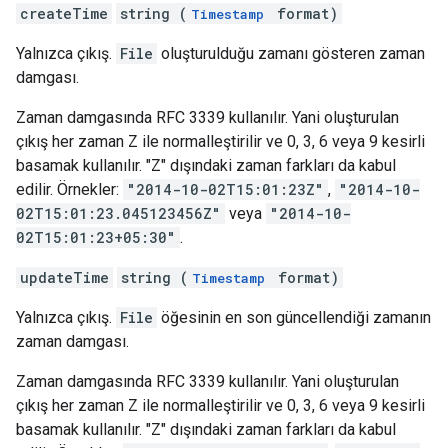
createTime
string (
format)
Timestamp
Yalnızca çıkış.
File
oluşturulduğu zamanı gösteren zaman
damgası.
Zaman damgasında RFC 3339 kullanılır. Yani oluşturulan
çıkış her zaman Z ile normalleştirilir ve 0, 3, 6 veya 9 kesirli
basamak kullanılır. "Z" dışındaki zaman farkları da kabul
edilir. Örnekler:
"2014-10-02T15:01:23Z"
,
"2014-10-
02T15:01:23.045123456Z"
veya
"2014-10-
02T15:01:23+05:30"
.
updateTime
string (
format)
Timestamp
Yalnızca çıkış.
File
öğesinin en son güncellendiği zamanın
zaman damgası.
Zaman damgasında RFC 3339 kullanılır. Yani oluşturulan
çıkış her zaman Z ile normalleştirilir ve 0, 3, 6 veya 9 kesirli
basamak kullanılır. "Z" dışındaki zaman farkları da kabul