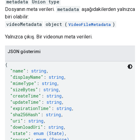
metadata
Union type
Dosyanın meta verileri.
metadata
aşağıdakilerden yalnızca
biri olabilir:
videoMetadata
object (
)
VideoFileMetadata
Yalnızca çıkış. Bir videonun meta verileri.
JSON gösterimi
{
"name"
: 
string
,
"displayName"
: 
string
,
"mimeType"
: 
string
,
"sizeBytes"
: 
string
,
"createTime"
: 
string
,
"updateTime"
: 
string
,
"expirationTime"
: 
string
,
"sha256Hash"
: 
string
,
"uri"
: 
string
,
"downloadUri"
: 
string
,
"state"
: 
enum (
State
)
,
"source"
: 
enum (
Source
)
,