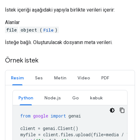
İstek içeriği aşağıdaki yapıyla birlikte verileri içerir:
Alanlar
file
object (
)
File
İsteğe bağlı. Oluşturulacak dosyanın meta verileri.
Örnek istek
Resim
Ses
Metin
Video
PDF
Python
Node.js
Go
kabuk
from
google
import
genai
client
=
genai
.
Client
()
myfile
=
client
.
files
.
upload
(
file
=
media
/
"Caju