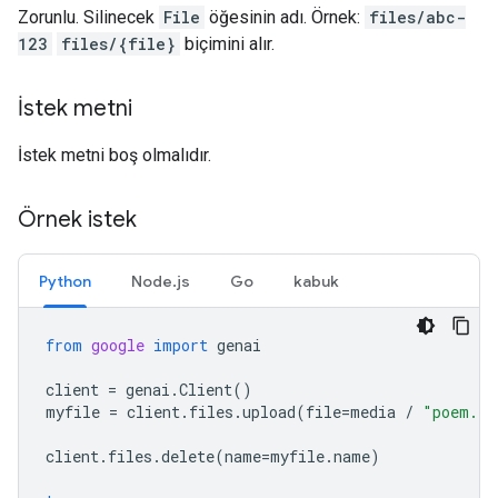
Zorunlu. Silinecek
File
öğesinin adı. Örnek:
files/abc-
123
files/{file}
biçimini alır.
İstek metni
İstek metni boş olmalıdır.
Örnek istek
Python
Node.js
Go
kabuk
from
google
import
genai
client
=
genai
.
Client
()
myfile
=
client
.
files
.
upload
(
file
=
media
/
"poem.tx
client
.
files
.
delete
(
name
=
myfile
.
name
)