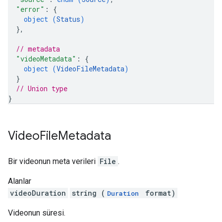
"error"
: 
{
object (
Status
)
}
,
// metadata
"videoMetadata"
: 
{
object (
VideoFileMetadata
)
}
// Union type
}
Video
File
Metadata
Bir videonun meta verileri
File
.
Alanlar
videoDuration
string (
format)
Duration
Videonun süresi.