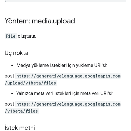
Yöntem: media
.
upload
File
oluşturur.
Uç nokta
Medya yükleme istekleri için yükleme URI'si:
post
https:
/
/generativelanguage.googleapis.com
/upload
/v1beta
/files
Yalnızca meta veri istekleri için meta veri URI'si:
post
https:
/
/generativelanguage.googleapis.com
/v1beta
/files
İstek metni