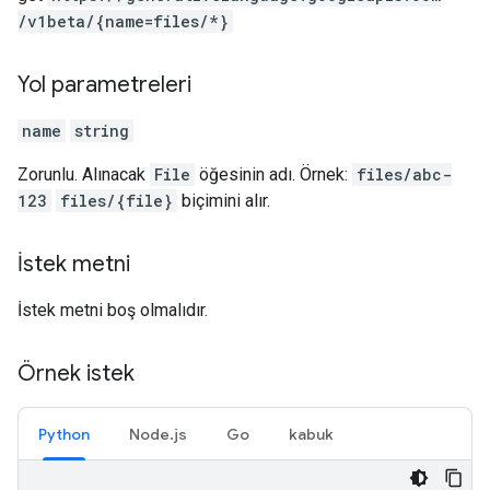
/v1beta
/{name=files
/*}
Yol parametreleri
name
string
Zorunlu. Alınacak
File
öğesinin adı. Örnek:
files/abc-
123
files/{file}
biçimini alır.
İstek metni
İstek metni boş olmalıdır.
Örnek istek
Python
Node.js
Go
kabuk