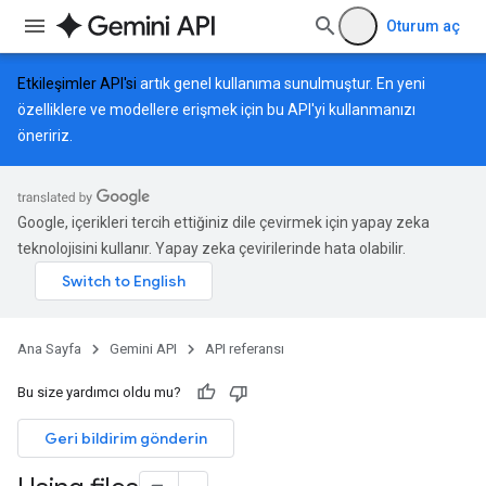
Oturum aç
Etkileşimler API'si
artık genel kullanıma sunulmuştur. En yeni
özelliklere ve modellere erişmek için bu API'yi kullanmanızı
öneririz.
Google, içerikleri tercih ettiğiniz dile çevirmek için yapay zeka
teknolojisini kullanır. Yapay zeka çevirilerinde hata olabilir.
Ana Sayfa
Gemini API
API referansı
Bu size yardımcı oldu mu?
Geri bildirim gönderin