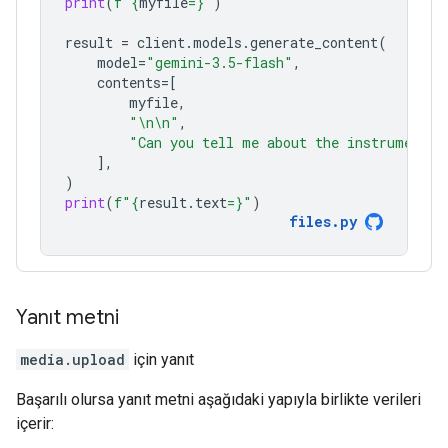
print
(
f
"
{
myfile
=}
"
)
result
=
client
.
models
.
generate_content
(
model
=
"gemini-3.5-flash"
,
contents
=
[
myfile
,
"
\n\n
"
,
"Can you tell me about the instruments 
],
)
print
(
f
"
{
result
.
text
=}
"
)
files
.
py
Yanıt metni
media.upload
için yanıt
Başarılı olursa yanıt metni aşağıdaki yapıyla birlikte verileri
içerir: