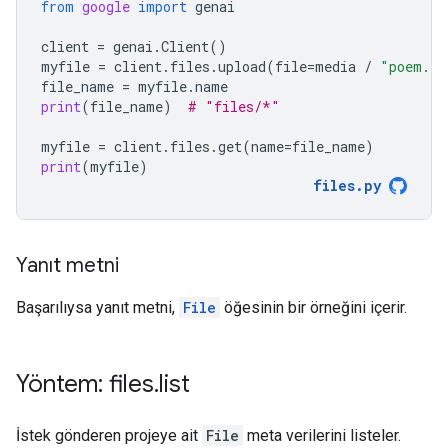
from
google
import
genai
client
=
genai
.
Client
()
myfile
=
client
.
files
.
upload
(
file
=
media
/
"poem.tx
file_name
=
myfile
.
name
print
(
file_name
)
# "files/*"
myfile
=
client
.
files
.
get
(
name
=
file_name
)
print
(
myfile
)
files
.
py
Yanıt metni
Başarılıysa yanıt metni,
File
öğesinin bir örneğini içerir.
Yöntem: files
.
list
İstek gönderen projeye ait
File
meta verilerini listeler.