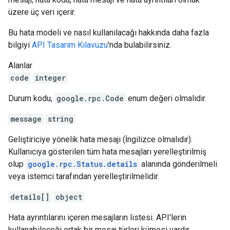
üzere üç veri içerir.
Bu hata modeli ve nasıl kullanılacağı hakkında daha fazla
bilgiyi
API Tasarım Kılavuzu
'nda bulabilirsiniz.
Alanlar
code
integer
Durum kodu,
google.rpc.Code
enum değeri olmalıdır.
message
string
Geliştiriciye yönelik hata mesajı (İngilizce olmalıdır).
Kullanıcıya gösterilen tüm hata mesajları yerelleştirilmiş
olup
google.rpc.Status.details
alanında gönderilmeli
veya istemci tarafından yerelleştirilmelidir.
details[]
object
Hata ayrıntılarını içeren mesajların listesi. API'lerin
kullanabileceği ortak bir mesaj türleri kümesi vardır.