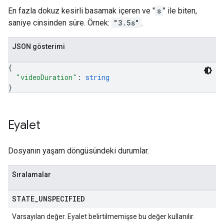
En fazla dokuz kesirli basamak içeren ve "
s
" ile biten,
saniye cinsinden süre. Örnek:
"3.5s"
.
JSON gösterimi
{
"videoDuration"
: 
string
}
Eyalet
Dosyanın yaşam döngüsündeki durumlar.
Sıralamalar
STATE
_
UNSPECIFIED
Varsayılan değer. Eyalet belirtilmemişse bu değer kullanılır.