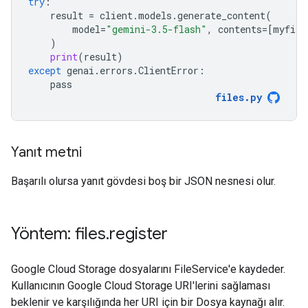
try
:
result
=
client
.
models
.
generate_content
(
model
=
"gemini-3.5-flash"
,
contents
=
[
myfile
)
print
(
result
)
except
genai
.
errors
.
ClientError
:
pass
files
.
py
Yanıt metni
Başarılı olursa yanıt gövdesi boş bir JSON nesnesi olur.
Yöntem: files
.
register
Google Cloud Storage dosyalarını FileService'e kaydeder.
Kullanıcının Google Cloud Storage URI'lerini sağlaması
beklenir ve karşılığında her URI için bir Dosya kaynağı alır.