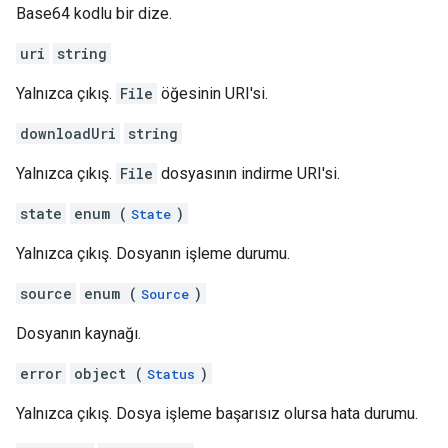
Base64 kodlu bir dize.
uri
string
Yalnızca çıkış.
File
öğesinin URI'si.
downloadUri
string
Yalnızca çıkış.
File
dosyasının indirme URI'si.
state
enum (
)
State
Yalnızca çıkış. Dosyanın işleme durumu.
source
enum (
)
Source
Dosyanın kaynağı.
error
object (
)
Status
Yalnızca çıkış. Dosya işleme başarısız olursa hata durumu.