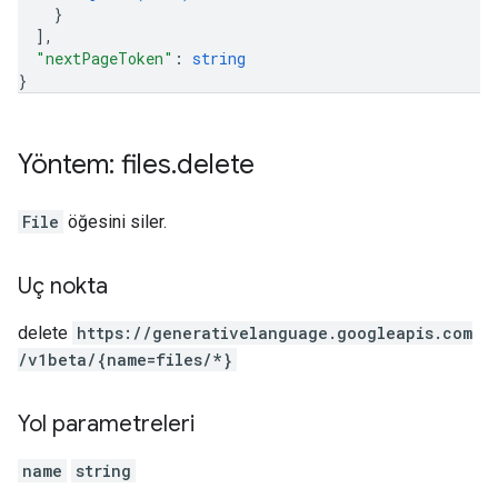
}
]
,
"nextPageToken"
: 
string
}
Yöntem: files
.
delete
File
öğesini siler.
Uç nokta
delete
https:
/
/generativelanguage.googleapis.com
/v1beta
/{name=files
/*}
Yol parametreleri
name
string