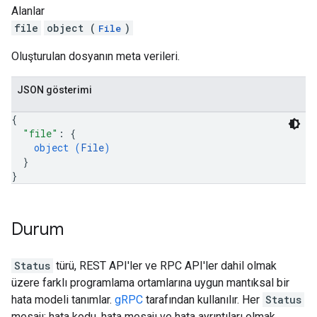
Alanlar
file
object (
)
File
Oluşturulan dosyanın meta verileri.
JSON gösterimi
{
"file"
: 
{
object (
File
)
}
}
Durum
Status
türü, REST API'ler ve RPC API'ler dahil olmak
üzere farklı programlama ortamlarına uygun mantıksal bir
hata modeli tanımlar.
gRPC
tarafından kullanılır. Her
Status
mesajı; hata kodu, hata mesajı ve hata ayrıntıları olmak