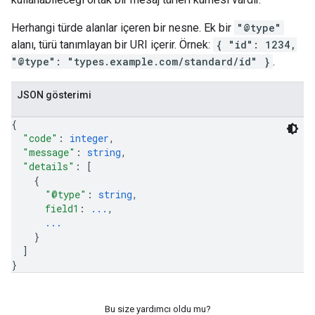
Herhangi türde alanlar içeren bir nesne. Ek bir
"@type"
alanı, türü tanımlayan bir URI içerir. Örnek:
{ "id": 1234,
"@type": "types.example.com/standard/id" }
.
JSON gösterimi
{
"code"
: 
integer
,
"message"
: 
string
,
"details"
: 
[
{
"@type"
: 
string
,
field1
: 
...
,
...
}
]
}
Bu size yardımcı oldu mu?