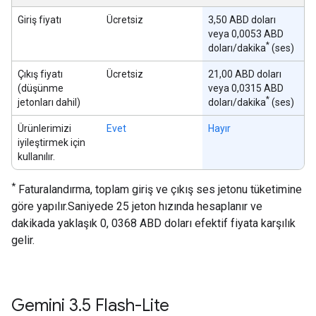
Giriş fiyatı
Ücretsiz
3,50 ABD doları
veya 0,0053 ABD
*
doları/dakika
(ses)
Çıkış fiyatı
Ücretsiz
21,00 ABD doları
(düşünme
veya 0,0315 ABD
*
jetonları dahil)
doları/dakika
(ses)
Ürünlerimizi
Evet
Hayır
iyileştirmek için
kullanılır.
*
Faturalandırma, toplam giriş ve çıkış ses jetonu tüketimine
göre yapılır.Saniyede 25 jeton hızında hesaplanır ve
dakikada yaklaşık 0, 0368 ABD doları efektif fiyata karşılık
gelir.
Gemini 3
.
5 Flash-Lite