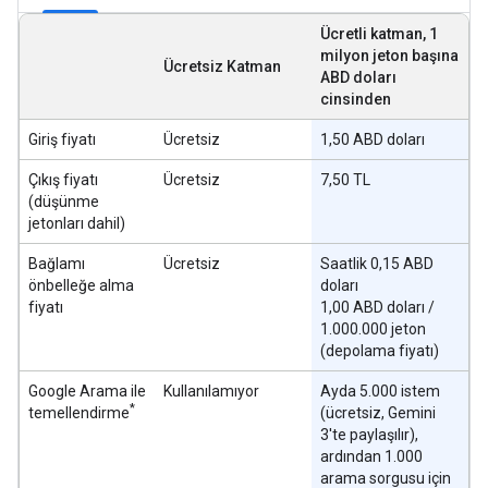
Ücretli katman, 1
milyon jeton başına
Ücretsiz Katman
ABD doları
cinsinden
Giriş fiyatı
Ücretsiz
1,50 ABD doları
Çıkış fiyatı
Ücretsiz
7,50 TL
(düşünme
jetonları dahil)
Bağlamı
Ücretsiz
Saatlik 0,15 ABD
önbelleğe alma
doları
fiyatı
1,00 ABD doları /
1.000.000 jeton
(depolama fiyatı)
Google Arama ile
Kullanılamıyor
Ayda 5.000 istem
*
temellendirme
(ücretsiz, Gemini
3'te paylaşılır),
ardından 1.000
arama sorgusu için