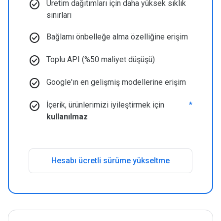
check_circle
Üretim dağıtımları için daha yüksek sıklık
sınırları
check_circle
Bağlamı önbelleğe alma özelliğine erişim
check_circle
Toplu API (%50 maliyet düşüşü)
check_circle
Google'ın en gelişmiş modellerine erişim
check_circle
İçerik, ürünlerimizi iyileştirmek için
*
kullanılmaz
Hesabı ücretli sürüme yükseltme