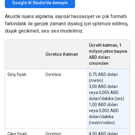
Google AI Studio'da deneyin
Akustik nüans algılama, sayısal hassasiyet ve çok formatlı
farkındalık ile gerçek zamanlı diyalog için optimize edilmiş,
düşük gecikmeli, ses-ses modelimiz.
Ücretli katman, 1
milyon jeton başına
Ücretsiz Katman
ABD doları
cinsinden
Giriş fiyatı
Ücretsiz
0,75 ABD doları
(metin)
3,00 ABD doları
veya 0,005 ABD
doları/dakika (ses)
1,00 ABD doları
veya 0,002 ABD
doları/dakika
(resim/video)
Çıkış fiyatı
Ücretsiz
4,50 ABD doları