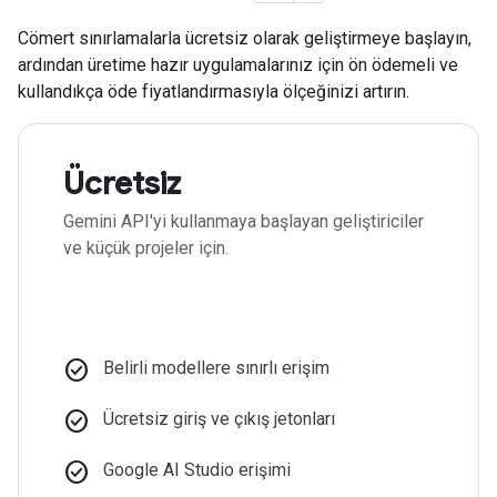
Cömert sınırlamalarla ücretsiz olarak geliştirmeye başlayın,
ardından üretime hazır uygulamalarınız için ön ödemeli ve
kullandıkça öde fiyatlandırmasıyla ölçeğinizi artırın.
Ücretsiz
Gemini API'yi kullanmaya başlayan geliştiriciler
ve küçük projeler için.
check_circle
Belirli modellere sınırlı erişim
check_circle
Ücretsiz giriş ve çıkış jetonları
check_circle
Google AI Studio erişimi