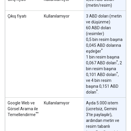
(metin/resim)
Çıkış fiyatı
Kullanılamıyor
3 ABD doları (metin
ve düşünme)
60 ABD doları
(resimler)
0,5 bin resim başına
0,045 ABD dolarına
*
eşdeğer
1 bin resim başına
*
0,067 ABD doları
, 2
bin resim başına
*
0,101 ABD doları
,
ve 4 bin resim
başına 0,151 ABD
*
doları
.
Google Web ve
Kullanılamıyor
Ayda 5.000 istem
Görsel Arama ile
(ücretsiz, Gemini
**
Temellendirme
3'te paylaşılır),
ardından metin ve
resim tabanlı