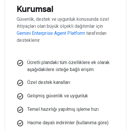
Kurumsal
Güvenlik, destek ve uygunluk konusunda özel
ihtiyaçları olan büyük ölçekli dağıtımlar için
Gemini Enterprise Agent Platform
tarafından
desteklenir.
check_circle
Ücretli plandaki tüm özelliklere ek olarak
aşağıdakilere isteğe bağlı erişim:
check_circle
Özel destek kanalları
check_circle
Gelişmiş güvenlik ve uygunluk
check_circle
Temel hazırlığı yapılmış işleme hızı
check_circle
Hacme dayalı indirimler (kullanıma göre)