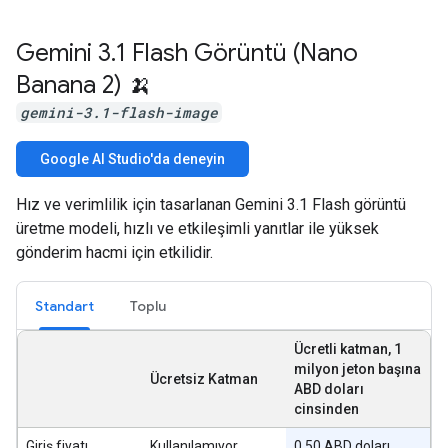
Gemini 3
.
1 Flash Görüntü (Nano
Banana 2) 🍌
gemini-3.1-flash-image
Google AI Studio'da deneyin
Hız ve verimlilik için tasarlanan Gemini 3.1 Flash görüntü
üretme modeli, hızlı ve etkileşimli yanıtlar ile yüksek
gönderim hacmi için etkilidir.
Standart
Toplu
Ücretli katman, 1
milyon jeton başına
Ücretsiz Katman
ABD doları
cinsinden
Giriş fiyatı
Kullanılamıyor
0,50 ABD doları