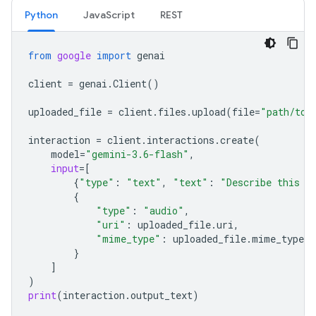
Python
JavaScript
REST
from
google
import
genai
client
=
genai
.
Client
()
uploaded_file
=
client
.
files
.
upload
(
file
=
"path/to/
interaction
=
client
.
interactions
.
create
(
model
=
"gemini-3.6-flash"
,
input
=
[
{
"type"
:
"text"
,
"text"
:
"Describe this a
{
"type"
:
"audio"
,
"uri"
:
uploaded_file
.
uri
,
"mime_type"
:
uploaded_file
.
mime_type
}
]
)
print
(
interaction
.
output_text
)