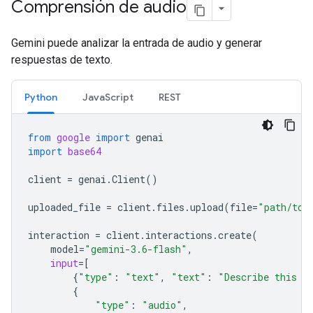
Comprensión de audio
Gemini puede analizar la entrada de audio y generar
respuestas de texto.
Python
JavaScript
REST
from
google
import
genai
import
base64
client
=
genai
.
Client
()
uploaded_file
=
client
.
files
.
upload
(
file
=
"path/to/
interaction
=
client
.
interactions
.
create
(
model
=
"gemini-3.6-flash"
,
input
=
[
{
"type"
:
"text"
,
"text"
:
"Describe this a
{
"type"
:
"audio"
,