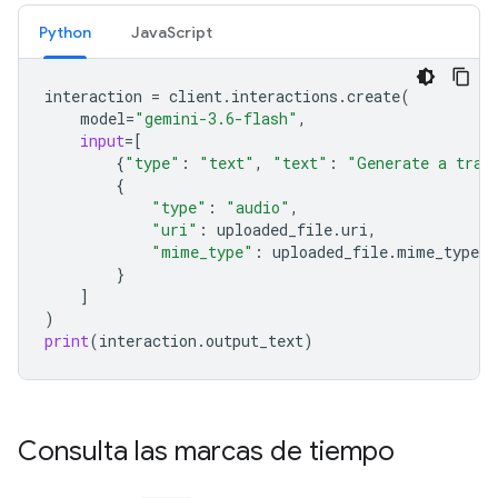
Python
JavaScript
interaction
=
client
.
interactions
.
create
(
model
=
"gemini-3.6-flash"
,
input
=
[
{
"type"
:
"text"
,
"text"
:
"Generate a tran
{
"type"
:
"audio"
,
"uri"
:
uploaded_file
.
uri
,
"mime_type"
:
uploaded_file
.
mime_type
}
]
)
print
(
interaction
.
output_text
)
Consulta las marcas de tiempo