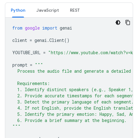
Python
JavaScript
REST
from
google
import
genai
client
=
genai
.
Client
()
YOUTUBE_URL
=
"https://www.youtube.com/watch?v=ku-
prompt
=
"""
  Process the audio file and generate a detailed t
  Requirements:
  1. Identify distinct speakers (e.g., Speaker 1, 
  2. Provide accurate timestamps for each segment 
  3. Detect the primary language of each segment.
  4. If not English, provide the English translatio
  5. Identify the primary emotion: Happy, Sad, Ang
  6. Provide a brief summary at the beginning.
"""