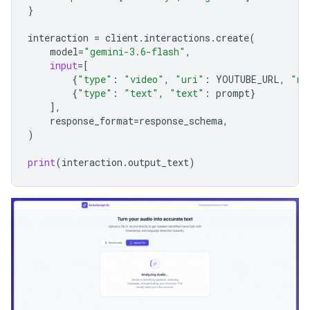
}
interaction
=
client
.
interactions
.
create
(
model
=
"gemini-3.6-flash"
,
input
=
[
{
"type"
:
"video"
,
"uri"
:
YOUTUBE_URL
,
"mi
{
"type"
:
"text"
,
"text"
:
prompt
}
],
response_format
=
response_schema
,
)
print
(
interaction
.
output_text
)