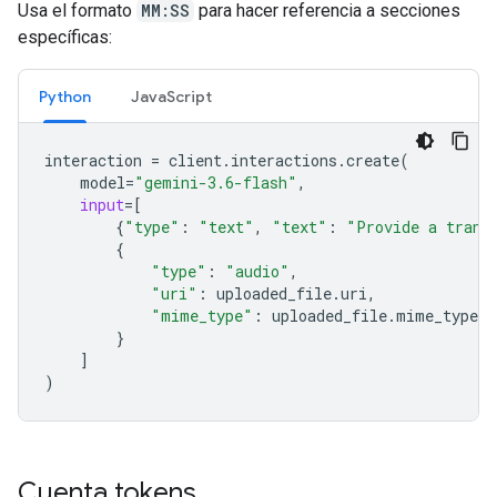
Usa el formato
MM:SS
para hacer referencia a secciones
específicas:
Python
JavaScript
interaction
=
client
.
interactions
.
create
(
model
=
"gemini-3.6-flash"
,
input
=
[
{
"type"
:
"text"
,
"text"
:
"Provide a trans
{
"type"
:
"audio"
,
"uri"
:
uploaded_file
.
uri
,
"mime_type"
:
uploaded_file
.
mime_type
}
]
)
Cuenta tokens