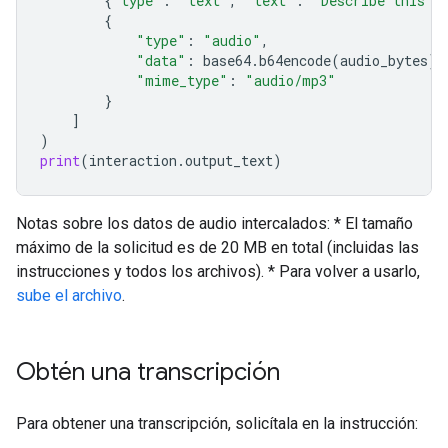
{
"type"
:
"text"
,
"text"
:
"Describe this a
{
"type"
:
"audio"
,
"data"
:
base64
.
b64encode
(
audio_bytes
)
.
"mime_type"
:
"audio/mp3"
}
]
)
print
(
interaction
.
output_text
)
Notas sobre los datos de audio intercalados: * El tamaño
máximo de la solicitud es de 20 MB en total (incluidas las
instrucciones y todos los archivos). * Para volver a usarlo,
sube el archivo
.
Obtén una transcripción
Para obtener una transcripción, solicítala en la instrucción: