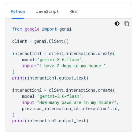
Python
JavaScript
REST
from
google
import
genai
client
=
genai
.
Client
()
interaction1
=
client
.
interactions
.
create
(
model
=
"gemini-3.6-flash"
,
input
=
"I have 2 dogs in my house."
,
)
print
(
interaction1
.
output_text
)
interaction2
=
client
.
interactions
.
create
(
model
=
"gemini-3.6-flash"
,
input
=
"How many paws are in my house?"
,
previous_interaction_id
=
interaction1
.
id
,
)
print
(
interaction2
.
output_text
)