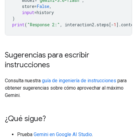
model
=
"gemini-3.6-flash"
,
store
=
False
,
input
=
history
)
print
(
"Response 2:"
,
interaction2
.
steps
[
-
1
]
.
conten
Sugerencias para escribir
instrucciones
Consulta nuestra
guía de ingeniería de instrucciones
para
obtener sugerencias sobre cómo aprovechar al máximo
Gemini.
¿Qué sigue?
Prueba
Gemini en Google AI Studio
.