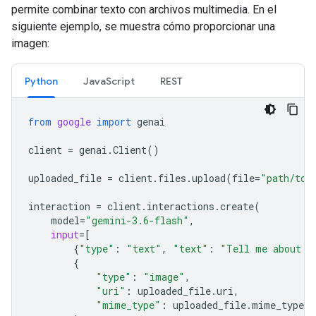
permite combinar texto con archivos multimedia. En el
siguiente ejemplo, se muestra cómo proporcionar una
imagen:
Python
JavaScript
REST
from
google
import
genai
client
=
genai
.
Client
()
uploaded_file
=
client
.
files
.
upload
(
file
=
"path/to/
interaction
=
client
.
interactions
.
create
(
model
=
"gemini-3.6-flash"
,
input
=
[
{
"type"
:
"text"
,
"text"
:
"Tell me about t
{
"type"
:
"image"
,
"uri"
:
uploaded_file
.
uri
,
"mime_type"
:
uploaded_file
.
mime_type