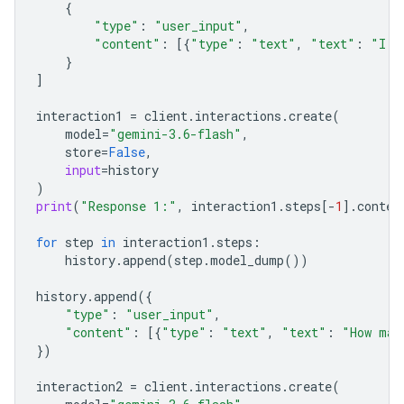
{
"type"
:
"user_input"
,
"content"
:
[{
"type"
:
"text"
,
"text"
:
"I h
}
]
interaction1
=
client
.
interactions
.
create
(
model
=
"gemini-3.6-flash"
,
store
=
False
,
input
=
history
)
print
(
"Response 1:"
,
interaction1
.
steps
[
-
1
]
.
conten
for
step
in
interaction1
.
steps
:
history
.
append
(
step
.
model_dump
())
history
.
append
({
"type"
:
"user_input"
,
"content"
:
[{
"type"
:
"text"
,
"text"
:
"How man
})
interaction2
=
client
.
interactions
.
create
(