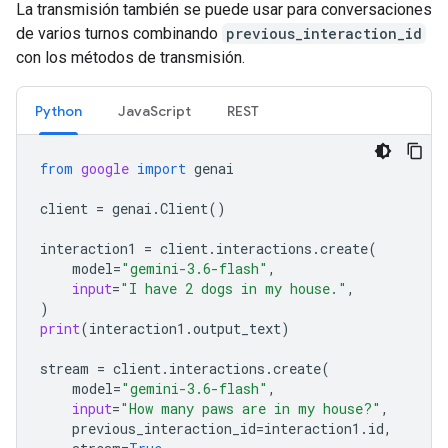
La transmisión también se puede usar para conversaciones
de varios turnos combinando
previous_interaction_id
con los métodos de transmisión.
Python
JavaScript
REST
from
google
import
genai
client
=
genai
.
Client
()
interaction1
=
client
.
interactions
.
create
(
model
=
"gemini-3.6-flash"
,
input
=
"I have 2 dogs in my house."
,
)
print
(
interaction1
.
output_text
)
stream
=
client
.
interactions
.
create
(
model
=
"gemini-3.6-flash"
,
input
=
"How many paws are in my house?"
,
previous_interaction_id
=
interaction1
.
id
,