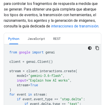
para controlar los fragmentos de respuesta a medida que
se generan. Para obtener una guía completa que abarque
los tipos de eventos, la transmisión con herramientas, el
razonamiento, los agentes y la generación de imágenes,
consulta la guía dedicada de
interacciones de transmisión
.
Python
JavaScript
REST
from
google
import
genai
client
=
genai
.
Client
()
stream
=
client
.
interactions
.
create
(
model
=
"gemini-3.6-flash"
,
input
=
"Explain how AI works"
,
stream
=
True
)
for
event
in
stream
:
if
event
.
event_type
==
"step.delta"
:
if
event
.
delta
.
type
==
"text"
: