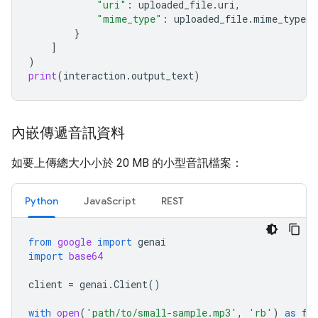
"uri"
:
uploaded_file
.
uri
,
"mime_type"
:
uploaded_file
.
mime_type
}
]
)
print
(
interaction
.
output_text
)
內嵌傳遞音訊資料
如要上傳總大小小於 20 MB 的小型音訊檔案：
Python
JavaScript
REST
from
google
import
genai
import
base64
client
=
genai
.
Client
()
with
open
(
'path/to/small-sample.mp3'
,
'rb'
)
as
f
: