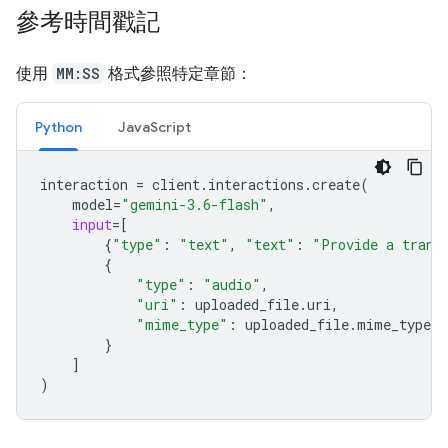
參考時間戳記
使用
MM:SS
格式參照特定章節：
Python
JavaScript
interaction
=
client
.
interactions
.
create
(
model
=
"gemini-3.6-flash"
,
input
=
[
{
"type"
:
"text"
,
"text"
:
"Provide a trans
{
"type"
:
"audio"
,
"uri"
:
uploaded_file
.
uri
,
"mime_type"
:
uploaded_file
.
mime_type
}
]
)