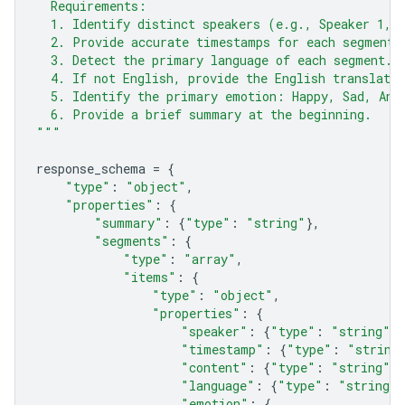
  Requirements:
  1. Identify distinct speakers (e.g., Speaker 1, 
  2. Provide accurate timestamps for each segment 
  3. Detect the primary language of each segment.
  4. If not English, provide the English translatio
  5. Identify the primary emotion: Happy, Sad, Ang
  6. Provide a brief summary at the beginning.
"""
response_schema
=
{
"type"
:
"object"
,
"properties"
:
{
"summary"
:
{
"type"
:
"string"
},
"segments"
:
{
"type"
:
"array"
,
"items"
:
{
"type"
:
"object"
,
"properties"
:
{
"speaker"
:
{
"type"
:
"string"
},
"timestamp"
:
{
"type"
:
"string
"content"
:
{
"type"
:
"string"
},
"language"
:
{
"type"
:
"string"
}
"emotion"
:
{