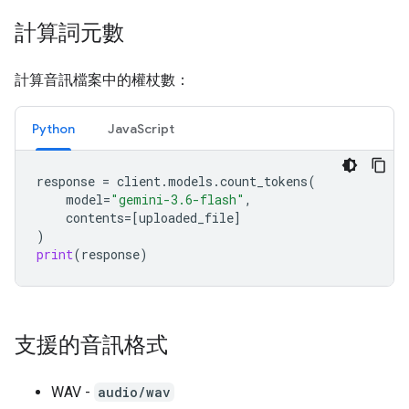
計算詞元數
計算音訊檔案中的權杖數：
Python
JavaScript
response
=
client
.
models
.
count_tokens
(
model
=
"gemini-3.6-flash"
,
contents
=
[
uploaded_file
]
)
print
(
response
)
支援的音訊格式
WAV -
audio/wav