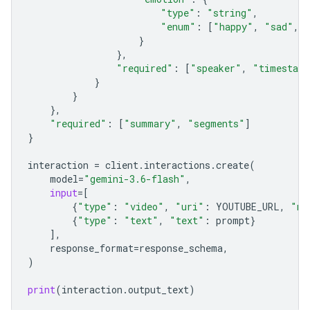
"type"
:
"string"
,
"enum"
:
[
"happy"
,
"sad"
,
}
},
"required"
:
[
"speaker"
,
"timestam
}
}
},
"required"
:
[
"summary"
,
"segments"
]
}
interaction
=
client
.
interactions
.
create
(
model
=
"gemini-3.6-flash"
,
input
=
[
{
"type"
:
"video"
,
"uri"
:
YOUTUBE_URL
,
"mi
{
"type"
:
"text"
,
"text"
:
prompt
}
],
response_format
=
response_schema
,
)
print
(
interaction
.
output_text
)