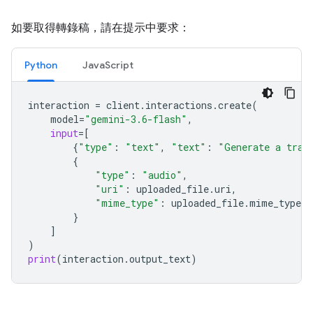
如要取得轉錄稿，請在提示中要求：
Python
JavaScript
interaction
=
client
.
interactions
.
create
(
model
=
"gemini-3.6-flash"
,
input
=
[
{
"type"
:
"text"
,
"text"
:
"Generate a tran
{
"type"
:
"audio"
,
"uri"
:
uploaded_file
.
uri
,
"mime_type"
:
uploaded_file
.
mime_type
}
]
)
print
(
interaction
.
output_text
)