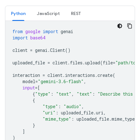
Python
JavaScript
REST
from
google
import
genai
import
base64
client
=
genai
.
Client
()
uploaded_file
=
client
.
files
.
upload
(
file
=
"path/to/
interaction
=
client
.
interactions
.
create
(
model
=
"gemini-3.6-flash"
,
input
=
[
{
"type"
:
"text"
,
"text"
:
"Describe this a
{
"type"
:
"audio"
,
"uri"
:
uploaded_file
.
uri
,
"mime_type"
:
uploaded_file
.
mime_type
}
]
)