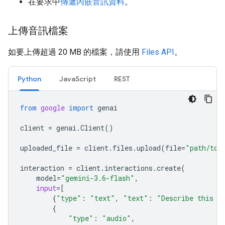
在要求中
傳遞內嵌音訊資料
。
上傳音訊檔案
如要上傳超過 20 MB 的檔案，請使用
Files API
。
Python
JavaScript
REST
from
google
import
genai
client
=
genai
.
Client
()
uploaded_file
=
client
.
files
.
upload
(
file
=
"path/to/
interaction
=
client
.
interactions
.
create
(
model
=
"gemini-3.6-flash"
,
input
=
[
{
"type"
:
"text"
,
"text"
:
"Describe this a
{
"type"
:
"audio"
,