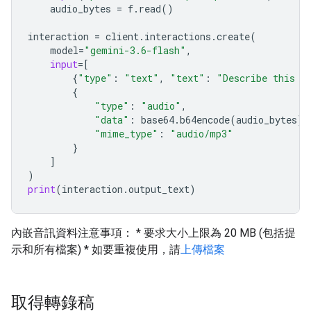
audio_bytes
=
f
.
read
()
interaction
=
client
.
interactions
.
create
(
model
=
"gemini-3.6-flash"
,
input
=
[
{
"type"
:
"text"
,
"text"
:
"Describe this a
{
"type"
:
"audio"
,
"data"
:
base64
.
b64encode
(
audio_bytes
)
.
"mime_type"
:
"audio/mp3"
}
]
)
print
(
interaction
.
output_text
)
內嵌音訊資料注意事項： * 要求大小上限為 20 MB (包括提
示和所有檔案) * 如要重複使用，請
上傳檔案
取得轉錄稿