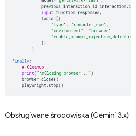
model
=
'gemini-3.6-flash'
,
previous_interaction_id
=
interaction
.
id
,
input
=
function_responses
,
tools
=
[{
"type"
:
"computer_use"
,
"environment"
:
"browser"
,
"enable_prompt_injection_detection
}]
)
finally
:
# Cleanup
print
(
"
\n
Closing browser..."
)
browser
.
close
()
playwright
.
stop
()
Obsługiwane środowiska (Gemini 3
.
x)