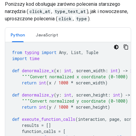
Poniższy kod obsługuje zarówno polecenia starszego
narzędzia (
click_at
,
type_text_at
), jak i nowoczesne,
uproszczone polecenia (
click
,
type
).
Python
JavaScript
from
typing
import
Any
,
List
,
Tuple
import
time
def
denormalize_x
(
x
:
int
,
screen_width
:
int
)
-
> 
in
"""Convert normalized x coordinate (0-1000) to
return
int
(
x
/
1000
*
screen_width
)
def
denormalize_y
(
y
:
int
,
screen_height
:
int
)
-
> 
i
"""Convert normalized y coordinate (0-1000) to
return
int
(
y
/
1000
*
screen_height
)
def
execute_function_calls
(
interaction
,
page
,
scre
results
=
[]
function_calls
=
[