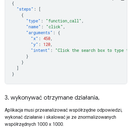
{
"steps"
:
[
{
"type"
:
"function_call"
,
"name"
:
"click"
,
"arguments"
:
{
"x"
:
450
,
"y"
:
120
,
"intent"
:
"Click the search box to type th
}
}
]
}
3
.
wykonywać otrzymane działania
,
Aplikacja musi przeanalizować współrzędne odpowiedzi,
wykonać działanie i skalować je ze znormalizowanych
współrzędnych 1000 x 1000.