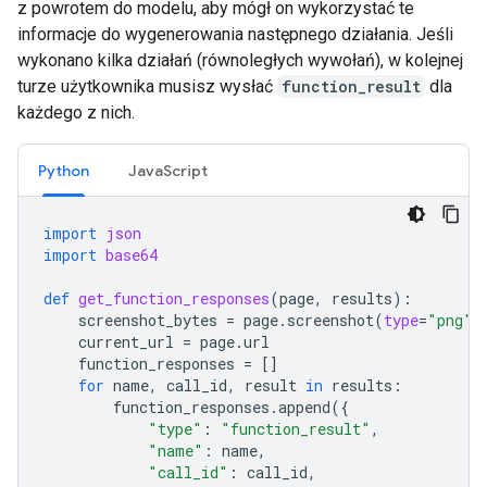
z powrotem do modelu, aby mógł on wykorzystać te
informacje do wygenerowania następnego działania. Jeśli
wykonano kilka działań (równoległych wywołań), w kolejnej
turze użytkownika musisz wysłać
function_result
dla
każdego z nich.
Python
JavaScript
import
json
import
base64
def
get_function_responses
(
page
,
results
):
screenshot_bytes
=
page
.
screenshot
(
type
=
"png"
)
current_url
=
page
.
url
function_responses
=
[]
for
name
,
call_id
,
result
in
results
:
function_responses
.
append
({
"type"
:
"function_result"
,
"name"
:
name
,
"call_id"
:
call_id
,