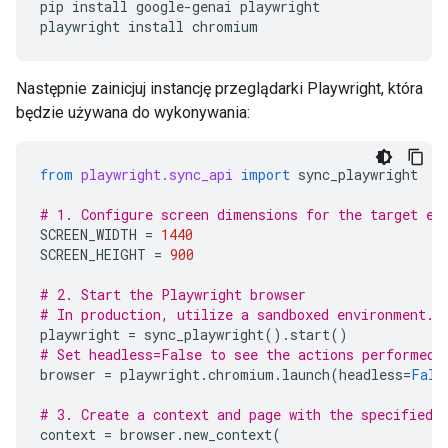
pip
install
google-genai
playwright

playwright
install
Następnie zainicjuj instancję przeglądarki Playwright, która
będzie używana do wykonywania:
from
playwright.sync_api
import
sync_playwright
# 1. Configure screen dimensions for the target en
SCREEN_WIDTH
=
1440
SCREEN_HEIGHT
=
900
# 2. Start the Playwright browser
# In production, utilize a sandboxed environment.
playwright
=
sync_playwright
()
.
start
()
# Set headless=False to see the actions performed 
browser
=
playwright
.
chromium
.
launch
(
headless
=
Fals
# 3. Create a context and page with the specified 
context
=
browser
.
new_context
(