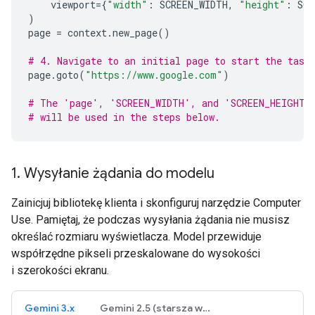
viewport
=
{
"width"
:
SCREEN_WIDTH
,
"height"
:
SCR
)
page
=
context
.
new_page
()
# 4. Navigate to an initial page to start the task
page
.
goto
(
"https://www.google.com"
)
# The 'page', 'SCREEN_WIDTH', and 'SCREEN_HEIGHT'
# will be used in the steps below.
1
.
Wysyłanie żądania do modelu
Zainicjuj bibliotekę klienta i skonfiguruj narzędzie Computer
Use. Pamiętaj, że podczas wysyłania żądania nie musisz
określać rozmiaru wyświetlacza. Model przewiduje
współrzędne pikseli przeskalowane do wysokości
i szerokości ekranu.
Gemini 3.x
Gemini 2.5 (starsza wersja)