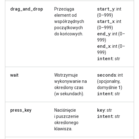
start
_
y
drag_and_drop
Przeciąga
: int
element od
(0–999)
start
_
x
współrzędnych
: int
początkowych
(0–999)
end
_
y
do końcowych.
: int (0–
999)
end
_
x
: int (0–
999)
intent
: str
seconds
wait
Wstrzymuje
: int
wykonywanie na
(opcjonalny,
1
określony czas
domyślnie
)
intent
(w sekundach).
: str
key
press_key
Naciśnięcie
: str
intent
i puszczenie
: str
określonego
klawisza.