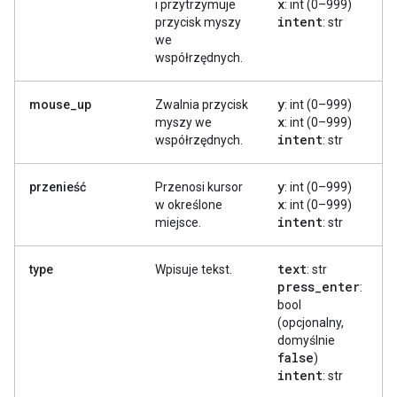
x
i przytrzymuje
: int (0–999)
intent
przycisk myszy
: str
we
współrzędnych.
y
mouse_up
Zwalnia przycisk
: int (0–999)
x
myszy we
: int (0–999)
intent
współrzędnych.
: str
y
przenieść
Przenosi kursor
: int (0–999)
x
w określone
: int (0–999)
intent
miejsce.
: str
text
type
Wpisuje tekst.
: str
press
_
enter
:
bool
(opcjonalny,
domyślnie
false
)
intent
: str