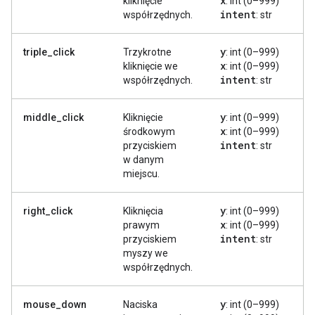
x
kliknięcie
: int (0–999)
intent
współrzędnych.
: str
y
triple_click
Trzykrotne
: int (0–999)
x
kliknięcie we
: int (0–999)
intent
współrzędnych.
: str
y
middle_click
Kliknięcie
: int (0–999)
x
środkowym
: int (0–999)
intent
przyciskiem
: str
w danym
miejscu.
y
right_click
Kliknięcia
: int (0–999)
x
prawym
: int (0–999)
intent
przyciskiem
: str
myszy we
współrzędnych.
y
mouse_down
Naciska
: int (0–999)