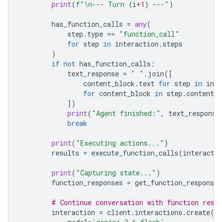
print
(
f
"
\n
--- Turn 
{
i
+
1
}
 ---"
)
has_function_calls
=
any
(
step
.
type
==
"function_call"
for
step
in
interaction
.
steps
)
if
not
has_function_calls
:
text_response
=
" "
.
join
([
content_block
.
text
for
step
in
inte
for
content_block
in
step
.
content
i
])
print
(
"Agent finished:"
,
text_response
break
print
(
"Executing actions..."
)
results
=
execute_function_calls
(
interacti
print
(
"Capturing state..."
)
function_responses
=
get_function_responses
# Continue conversation with function resp
interaction
=
client
.
interactions
.
create
(