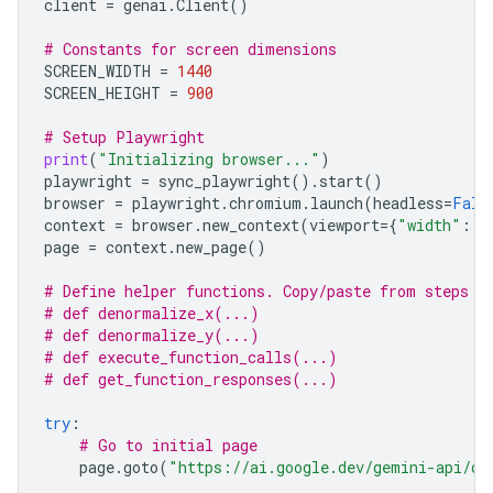
client
=
genai
.
Client
()
# Constants for screen dimensions
SCREEN_WIDTH
=
1440
SCREEN_HEIGHT
=
900
# Setup Playwright
print
(
"Initializing browser..."
)
playwright
=
sync_playwright
()
.
start
()
browser
=
playwright
.
chromium
.
launch
(
headless
=
Fals
context
=
browser
.
new_context
(
viewport
=
{
"width"
:
S
page
=
context
.
new_page
()
# Define helper functions. Copy/paste from steps 3
# def denormalize_x(...)
# def denormalize_y(...)
# def execute_function_calls(...)
# def get_function_responses(...)
try
:
# Go to initial page
page
.
goto
(
"https://ai.google.dev/gemini-api/do