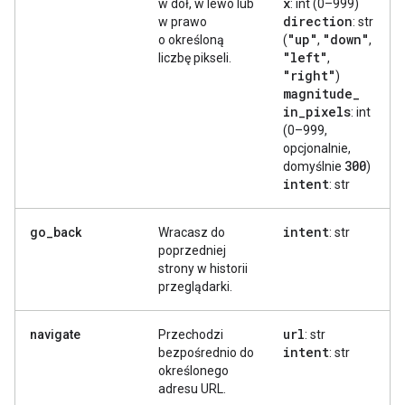
x
w dół, w lewo lub
: int (0–999)
direction
w prawo
: str
"up"
"down"
o określoną
(
,
,
"left"
liczbę pikseli.
,
"right"
)
magnitude
_
in
_
pixels
: int
(0–999,
opcjonalnie,
300
domyślnie
)
intent
: str
intent
go_back
Wracasz do
: str
poprzedniej
strony w historii
przeglądarki.
url
navigate
Przechodzi
: str
intent
bezpośrednio do
: str
określonego
adresu URL.