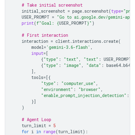
# Take initial screenshot
initial_screenshot
=
page
.
screenshot
(
type
=
"png
USER_PROMPT
=
"Go to ai.google.dev/gemini-api/
print
(
f
"Goal: 
{
USER_PROMPT
}
"
)
# First interaction
interaction
=
client
.
interactions
.
create
(
model
=
'gemini-3.6-flash'
,
input
=
[
{
"type"
:
"text"
,
"text"
:
USER_PROMPT
}
{
"type"
:
"image"
,
"data"
:
base64
.
b64e
],
tools
=
[{
"type"
:
"computer_use"
,
"environment"
:
"browser"
,
"enable_prompt_injection_detection"
:
T
}]
)
# Agent Loop
turn_limit
=
5
for
i
in
range
(
turn_limit
):