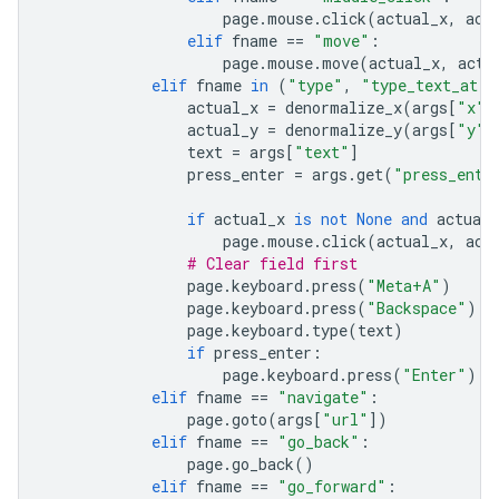
page
.
mouse
.
click
(
actual_x
,
act
elif
fname
==
"move"
:
page
.
mouse
.
move
(
actual_x
,
actu
elif
fname
in
(
"type"
,
"type_text_at"
)
actual_x
=
denormalize_x
(
args
[
"x"
]
actual_y
=
denormalize_y
(
args
[
"y"
]
text
=
args
[
"text"
]
press_enter
=
args
.
get
(
"press_ente
if
actual_x
is
not
None
and
actual_
page
.
mouse
.
click
(
actual_x
,
act
# Clear field first
page
.
keyboard
.
press
(
"Meta+A"
)
page
.
keyboard
.
press
(
"Backspace"
)
page
.
keyboard
.
type
(
text
)
if
press_enter
:
page
.
keyboard
.
press
(
"Enter"
)
elif
fname
==
"navigate"
:
page
.
goto
(
args
[
"url"
])
elif
fname
==
"go_back"
:
page
.
go_back
()
elif
fname
==
"go_forward"
: