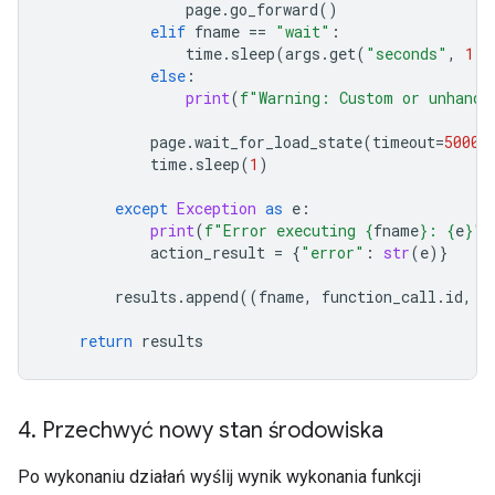
page
.
go_forward
()
elif
fname
==
"wait"
:
time
.
sleep
(
args
.
get
(
"seconds"
,
1
))
else
:
print
(
f
"Warning: Custom or unhandl
page
.
wait_for_load_state
(
timeout
=
5000
)
time
.
sleep
(
1
)
except
Exception
as
e
:
print
(
f
"Error executing 
{
fname
}
: 
{
e
}
"
)
action_result
=
{
"error"
:
str
(
e
)}
results
.
append
((
fname
,
function_call
.
id
,
a
return
results
4
.
Przechwyć nowy stan środowiska
Po wykonaniu działań wyślij wynik wykonania funkcji