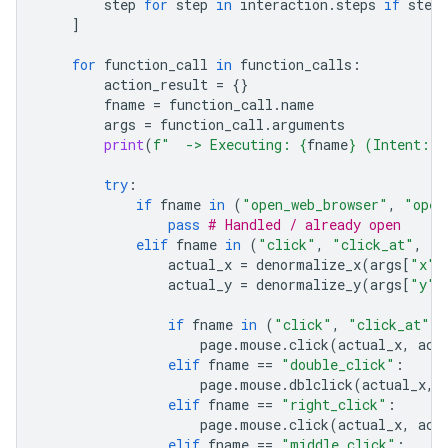
step
for
step
in
interaction
.
steps
if
step
.
]
for
function_call
in
function_calls
:
action_result
=
{}
fname
=
function_call
.
name
args
=
function_call
.
arguments
print
(
f
"  -> Executing: 
{
fname
}
 (Intent: 
{
try
:
if
fname
in
(
"open_web_browser"
,
"open
pass
# Handled / already open
elif
fname
in
(
"click"
,
"click_at"
,
"d
actual_x
=
denormalize_x
(
args
[
"x"
]
actual_y
=
denormalize_y
(
args
[
"y"
]
if
fname
in
(
"click"
,
"click_at"
):
page
.
mouse
.
click
(
actual_x
,
act
elif
fname
==
"double_click"
:
page
.
mouse
.
dblclick
(
actual_x
,
elif
fname
==
"right_click"
:
page
.
mouse
.
click
(
actual_x
,
act
elif
fname
==
"middle_click"
: