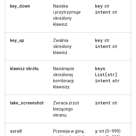
key
key_down
Naciska
: str
intent
i przytrzymuje
: str
określony
klawisz.
key
key_up
Zwalnia
: str
intent
określony
: str
klawisz.
keys
klawisz skrótu
Naciśnięcie
:
List[str]
określonej
intent
str
kombinacji
:
klawiszy.
intent
take_screenshot
Zwraca zrzut
: str
bieżącego
ekranu.
y
scroll
Przewija w górę,
: int (0–999)