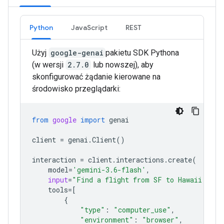
Python
JavaScript
REST
Użyj
google-genai
pakietu SDK Pythona
(w wersji
2.7.0
lub nowszej), aby
skonfigurować żądanie kierowane na
środowisko przeglądarki:
from
google
import
genai
client
=
genai
.
Client
()
interaction
=
client
.
interactions
.
create
(
model
=
'gemini-3.6-flash'
,
input
=
"Find a flight from SF to Hawaii on J
tools
=
[
{
"type"
:
"computer_use"
,
"environment"
:
"browser"
,