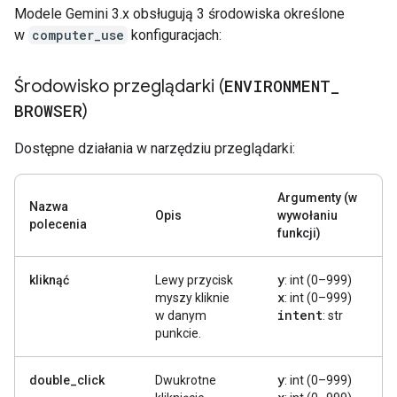
Modele Gemini 3.x obsługują 3 środowiska określone
w
computer_use
konfiguracjach:
Środowisko przeglądarki (
ENVIRONMENT
_
BROWSER
)
Dostępne działania w narzędziu przeglądarki:
Argumenty (w
Nazwa
Opis
wywołaniu
polecenia
funkcji)
y
kliknąć
Lewy przycisk
: int (0–999)
x
myszy kliknie
: int (0–999)
intent
w danym
: str
punkcie.
y
double_click
Dwukrotne
: int (0–999)