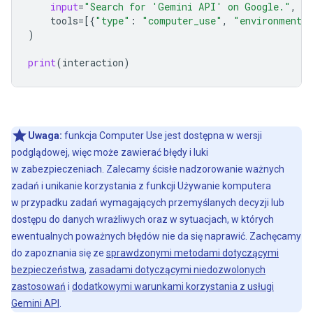
input
=
"Search for 'Gemini API' on Google."
,
tools
=
[{
"type"
:
"computer_use"
,
"environment"
)
print
(
interaction
)
Uwaga:
funkcja Computer Use jest dostępna w wersji
podglądowej, więc może zawierać błędy i luki
w zabezpieczeniach. Zalecamy ścisłe nadzorowanie ważnych
zadań i unikanie korzystania z funkcji Używanie komputera
w przypadku zadań wymagających przemyślanych decyzji lub
dostępu do danych wrażliwych oraz w sytuacjach, w których
ewentualnych poważnych błędów nie da się naprawić. Zachęcamy
do zapoznania się ze
sprawdzonymi metodami dotyczącymi
bezpieczeństwa
,
zasadami dotyczącymi niedozwolonych
zastosowań
i
dodatkowymi warunkami korzystania z usługi
Gemini API
.