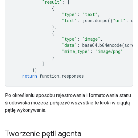
"result"
:
[
{
"type"
:
"text"
,
"text"
:
json
.
dumps
({
"url"
:
cu
},
{
"type"
:
"image"
,
"data"
:
base64
.
b64encode
(
scree
"mime_type"
:
"image/png"
}
]
})
return
function_responses
Po określeniu sposobu rejestrowania i formatowania stanu
środowiska możesz połączyć wszystkie te kroki w ciągłą
pętlę wykonywania.
Tworzenie pętli agenta