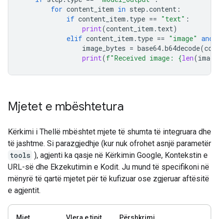
for
content_item
in
step
.
content
:
if
content_item
.
type
==
"text"
:
print
(
content_item
.
text
)
elif
content_item
.
type
==
"image"
and
image_bytes
=
base64
.
b64decode
(
con
print
(
f
"Received image: 
{
len
(
image
Mjetet e mbështetura
Kërkimi i Thellë mbështet mjete të shumta të integruara dhe
të jashtme. Si parazgjedhje (kur nuk ofrohet asnjë parametër
tools
), agjenti ka qasje në Kërkimin Google, Kontekstin e
URL-së dhe Ekzekutimin e Kodit. Ju mund të specifikoni në
mënyrë të qartë mjetet për të kufizuar ose zgjeruar aftësitë
e agjentit.
Mjet
Vlera e tipit
Përshkrimi