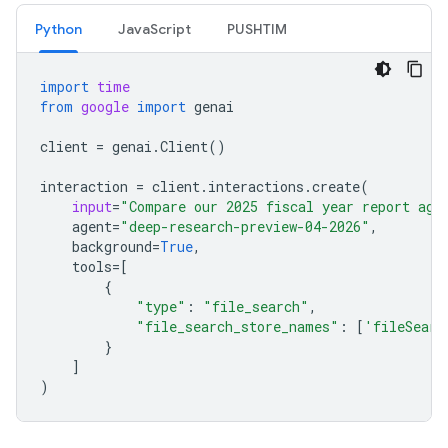
Python
JavaScript
PUSHTIM
import
time
from
google
import
genai
client
=
genai
.
Client
()
interaction
=
client
.
interactions
.
create
(
input
=
"Compare our 2025 fiscal year report aga
agent
=
"deep-research-preview-04-2026"
,
background
=
True
,
tools
=
[
{
"type"
:
"file_search"
,
"file_search_store_names"
:
[
'fileSearc
}
]
)