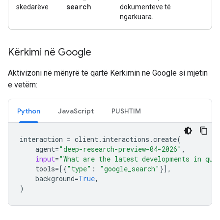
search
skedarëve
dokumenteve të
ngarkuara.
Kërkimi në Google
Aktivizoni në mënyrë të qartë Kërkimin në Google si mjetin
e vetëm:
Python
JavaScript
PUSHTIM
interaction
=
client
.
interactions
.
create
(
agent
=
"deep-research-preview-04-2026"
,
input
=
"What are the latest developments in qua
tools
=
[{
"type"
:
"google_search"
}],
background
=
True
,
)