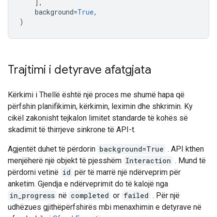
],
background
=
True
,
)
Trajtimi i detyrave afatgjata
Kërkimi i Thellë është një proces me shumë hapa që
përfshin planifikimin, kërkimin, leximin dhe shkrimin. Ky
cikël zakonisht tejkalon limitet standarde të kohës së
skadimit të thirrjeve sinkrone të API-t.
Agjentët duhet të përdorin
background=True
. API kthen
menjëherë një objekt të pjesshëm
Interaction
. Mund të
përdorni vetinë
id
për të marrë një ndërveprim për
anketim. Gjendja e ndërveprimit do të kalojë nga
in_progress
në
completed
or
failed
. Për një
udhëzues gjithëpërfshirës mbi menaxhimin e detyrave në