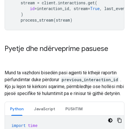
stream
=
client
.
interactions
.
get
(
id
=
interaction_id
,
stream
=
True
,
last_event
)
process_stream
(
stream
)
Pyetje dhe ndërveprime pasuese
Mund ta vazhdoni bisedën pasi agjenti të kthejë raportin
përfundimtar duke përdorur
previous_interaction_id
.
Kjo ju lejon të kërkoni sqarime, përmbledhje ose hollësi mbi
pjesë specifike të hulumtimit pa e rinisur të gjithë detyrën.
Python
JavaScript
PUSHTIM
import
time