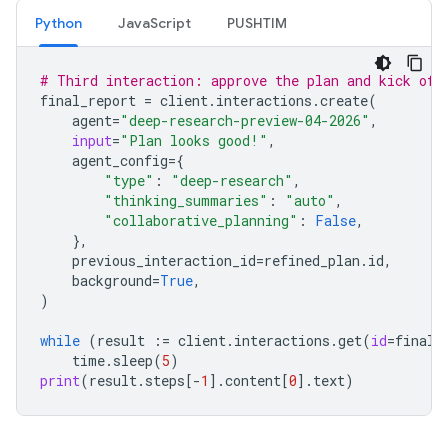
Python
JavaScript
PUSHTIM
# Third interaction: approve the plan and kick off
final_report
=
client
.
interactions
.
create
(
agent
=
"deep-research-preview-04-2026"
,
input
=
"Plan looks good!"
,
agent_config
=
{
"type"
:
"deep-research"
,
"thinking_summaries"
:
"auto"
,
"collaborative_planning"
:
False
,
},
previous_interaction_id
=
refined_plan
.
id
,
background
=
True
,
)
while
(
result
:=
client
.
interactions
.
get
(
id
=
final_
time
.
sleep
(
5
)
print
(
result
.
steps
[
-
1
]
.
content
[
0
]
.
text
)