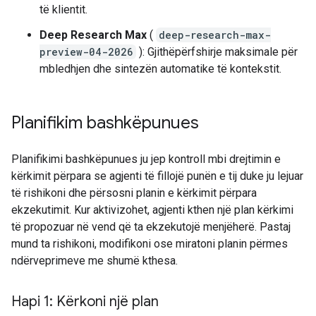
të klientit.
Deep Research Max
(
deep-research-max-
preview-04-2026
): Gjithëpërfshirje maksimale për
mbledhjen dhe sintezën automatike të kontekstit.
Planifikim bashkëpunues
Planifikimi bashkëpunues ju jep kontroll mbi drejtimin e
kërkimit përpara se agjenti të fillojë punën e tij duke ju lejuar
të rishikoni dhe përsosni planin e kërkimit përpara
ekzekutimit. Kur aktivizohet, agjenti kthen një plan kërkimi
të propozuar në vend që ta ekzekutojë menjëherë. Pastaj
mund ta rishikoni, modifikoni ose miratoni planin përmes
ndërveprimeve me shumë kthesa.
Hapi 1: Kërkoni një plan