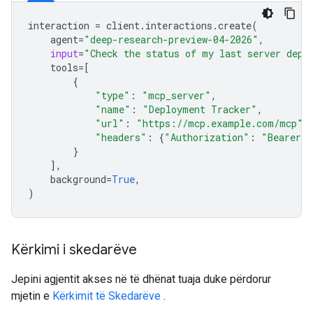
interaction
=
client
.
interactions
.
create
(
agent
=
"deep-research-preview-04-2026"
,
input
=
"Check the status of my last server depl
tools
=
[
{
"type"
:
"mcp_server"
,
"name"
:
"Deployment Tracker"
,
"url"
:
"https://mcp.example.com/mcp"
,
"headers"
:
{
"Authorization"
:
"Bearer m
}
],
background
=
True
,
)
Kërkimi i skedarëve
Jepini agjentit akses në të dhënat tuaja duke përdorur
mjetin e
Kërkimit të Skedarëve
.