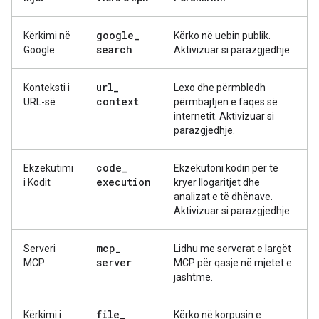
google
_
Kërkimi në
Kërko në uebin publik.
search
Google
Aktivizuar si parazgjedhje.
url
_
Konteksti i
Lexo dhe përmbledh
context
URL-së
përmbajtjen e faqes së
internetit. Aktivizuar si
parazgjedhje.
code
_
Ekzekutimi
Ekzekutoni kodin për të
execution
i Kodit
kryer llogaritjet dhe
analizat e të dhënave.
Aktivizuar si parazgjedhje.
mcp
_
Serveri
Lidhu me serverat e largët
server
MCP
MCP për qasje në mjetet e
jashtme.
file
_
Kërkimi i
Kërko në korpusin e