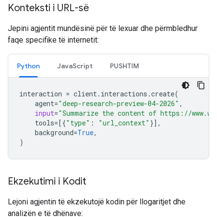
Konteksti i URL-së
Jepini agjentit mundësinë për të lexuar dhe përmbledhur
faqe specifike të internetit:
Python
JavaScript
PUSHTIM
interaction
=
client
.
interactions
.
create
(
agent
=
"deep-research-preview-04-2026"
,
input
=
"Summarize the content of https://www.wi
tools
=
[{
"type"
:
"url_context"
}],
background
=
True
,
)
Ekzekutimi i Kodit
Lejoni agjentin të ekzekutojë kodin për llogaritjet dhe
analizën e të dhënave: