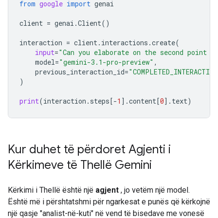
from
google
import
genai
client
=
genai
.
Client
()
interaction
=
client
.
interactions
.
create
(
input
=
"Can you elaborate on the second point i
model
=
"gemini-3.1-pro-preview"
,
previous_interaction_id
=
"COMPLETED_INTERACTION
)
print
(
interaction
.
steps
[
-
1
]
.
content
[
0
]
.
text
)
Kur duhet të përdoret Agjenti i
Kërkimeve të Thellë Gemini
Kërkimi i Thellë është një
agjent
, jo vetëm një model.
Është më i përshtatshmi për ngarkesat e punës që kërkojnë
një qasje "analist-në-kuti" në vend të bisedave me vonesë