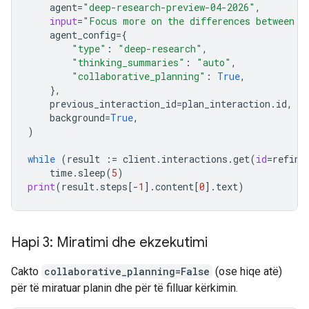
agent
=
"deep-research-preview-04-2026"
,
input
=
"Focus more on the differences between G
agent_config
=
{
"type"
:
"deep-research"
,
"thinking_summaries"
:
"auto"
,
"collaborative_planning"
:
True
,
},
previous_interaction_id
=
plan_interaction
.
id
,
background
=
True
,
)
while
(
result
:=
client
.
interactions
.
get
(
id
=
refine
time
.
sleep
(
5
)
print
(
result
.
steps
[
-
1
]
.
content
[
0
]
.
text
)
Hapi 3: Miratimi dhe ekzekutimi
Cakto
collaborative_planning=False
(ose hiqe atë)
për të miratuar planin dhe për të filluar kërkimin.