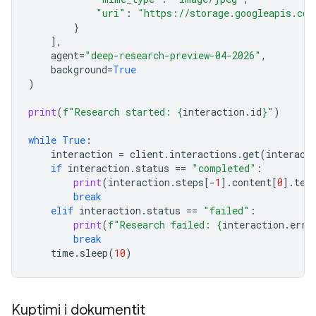
"uri"
:
"https://storage.googleapis.com
}
],
agent
=
"deep-research-preview-04-2026"
,
background
=
True
)
print
(
f
"Research started: 
{
interaction
.
id
}
"
)
while
True
:
interaction
=
client
.
interactions
.
get
(
interact
if
interaction
.
status
==
"completed"
:
print
(
interaction
.
steps
[
-
1
]
.
content
[
0
]
.
tex
break
elif
interaction
.
status
==
"failed"
:
print
(
f
"Research failed: 
{
interaction
.
erro
break
time
.
sleep
(
10
)
Kuptimi i dokumentit