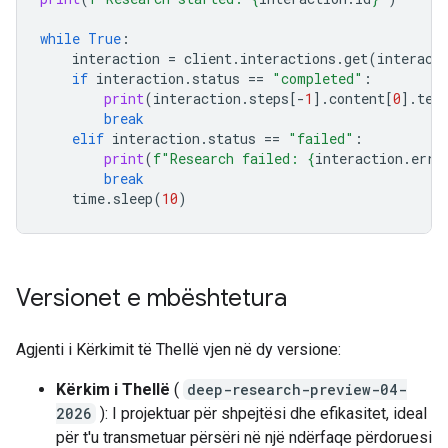
while
True
:
interaction
=
client
.
interactions
.
get
(
interact
if
interaction
.
status
==
"completed"
:
print
(
interaction
.
steps
[
-
1
]
.
content
[
0
]
.
tex
break
elif
interaction
.
status
==
"failed"
:
print
(
f
"Research failed: 
{
interaction
.
erro
break
time
.
sleep
(
10
)
Versionet e mbështetura
Agjenti i Kërkimit të Thellë vjen në dy versione:
Kërkim i Thellë
(
deep-research-preview-04-
2026
): I projektuar për shpejtësi dhe efikasitet, ideal
për t'u transmetuar përsëri në një ndërfaqe përdoruesi