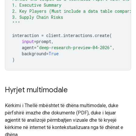
1. Executive Summary
2. Key Players (Must include a data table comparin
3. Supply Chain Risks
"""
interaction
=
client
.
interactions
.
create
(
input
=
prompt
,
agent
=
"deep-research-preview-04-2026"
,
background
=
True
)
Hyrjet multimodale
Kërkimi i Thellë mbështet të dhëna multimodale, duke
përfshirë imazhe dhe dokumente (PDF), duke i lejuar
agjentit të analizojë përmbajtjen vizuale dhe të kryejë
kërkime në internet të kontekstualizuara nga të dhënat e
dhëna.