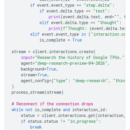
if
event
.
event_type
==
"step.delta"
:
if
event
.
delta
.
type
==
"text"
:
print
(
event
.
delta
.
text
,
end
=
""
,
fl
elif
event
.
delta
.
type
==
"thought"
:
print
(
f
"Thought: 
{
event
.
delta
.
text
elif
event
.
event_type
in
(
"interaction.com
is_complete
=
True
stream
=
client
.
interactions
.
create
(
input
=
"Research the history of Google TPUs."
,
agent
=
"deep-research-preview-04-2026"
,
background
=
True
,
stream
=
True
,
agent_config
=
{
"type"
:
"deep-research"
,
"thinki
)
process_stream
(
stream
)
# Reconnect if the connection drops
while
not
is_complete
and
interaction_id
:
status
=
client
.
interactions
.
get
(
interaction_i
if
status
.
status
!=
"in_progress"
:
break