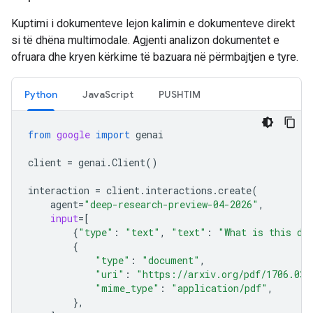
Kuptimi i dokumenteve lejon kalimin e dokumenteve direkt
si të dhëna multimodale. Agjenti analizon dokumentet e
ofruara dhe kryen kërkime të bazuara në përmbajtjen e tyre.
Python
JavaScript
PUSHTIM
from
google
import
genai
client
=
genai
.
Client
()
interaction
=
client
.
interactions
.
create
(
agent
=
"deep-research-preview-04-2026"
,
input
=
[
{
"type"
:
"text"
,
"text"
:
"What is this do
{
"type"
:
"document"
,
"uri"
:
"https://arxiv.org/pdf/1706.037
"mime_type"
:
"application/pdf"
,
},