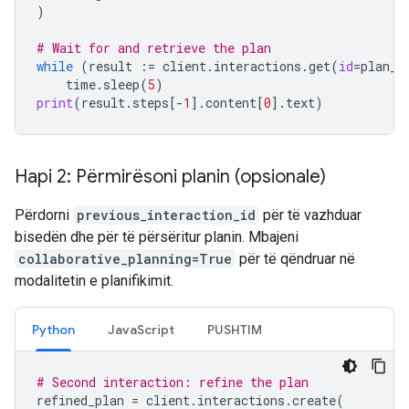
)
# Wait for and retrieve the plan
while
(
result
:=
client
.
interactions
.
get
(
id
=
plan_i
time
.
sleep
(
5
)
print
(
result
.
steps
[
-
1
]
.
content
[
0
]
.
text
)
Hapi 2: Përmirësoni planin (opsionale)
Përdorni
previous_interaction_id
për të vazhduar
bisedën dhe për të përsëritur planin. Mbajeni
collaborative_planning=True
për të qëndruar në
modalitetin e planifikimit.
Python
JavaScript
PUSHTIM
# Second interaction: refine the plan
refined_plan
=
client
.
interactions
.
create
(