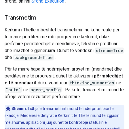
sfond, shihni
Sfond Execution
.
Transmetim
Kërkimi i Thellë mbështet transmetimin në kohë reale për
të marrë përditësime mbi progresin e kërkimit, duke
përfshirë përmbledhjet e mendimeve, tekstin e prodhuar
dhe imazhet e gjeneruara. Duhet të vendosni
stream=True
dhe
background=True
.
Për të marrë hapa të ndërmjetëm arsyetimi (mendime) dhe
përditësime të progresit, duhet të aktivizoni
përmbledhjet
e të menduarit
duke vendosur
thinking_summaries
në
"auto"
në
agent_config
. Pa këtë, transmetimi mund të
ofrojë vetëm rezultatet përfundimtare.
Shënim:
Lidhja e transmetimit mund të ndërpritet ose të
skadojë. Meqenëse detyrat e Kërkimit të Thellë mund të zgjasin
më shumë, aplikacioni juaj duhet të kontrollojë statusin e