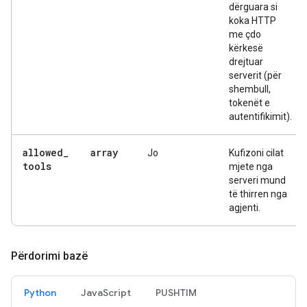
dërguara si
koka HTTP
me çdo
kërkesë
drejtuar
serverit (për
shembull,
tokenët e
autentifikimit).
allowed
_
array
Jo
Kufizoni cilat
tools
mjete nga
serveri mund
të thirren nga
agjenti.
Përdorimi bazë
Python
JavaScript
PUSHTIM