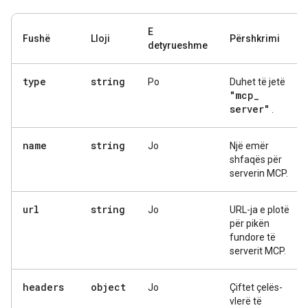
E
Fushë
Lloji
Përshkrimi
detyrueshme
type
string
Po
Duhet të jetë
"mcp
_
server"
.
name
string
Jo
Një emër
shfaqës për
serverin MCP.
url
string
Jo
URL-ja e plotë
për pikën
fundore të
serverit MCP.
headers
object
Jo
Çiftet çelës-
vlerë të