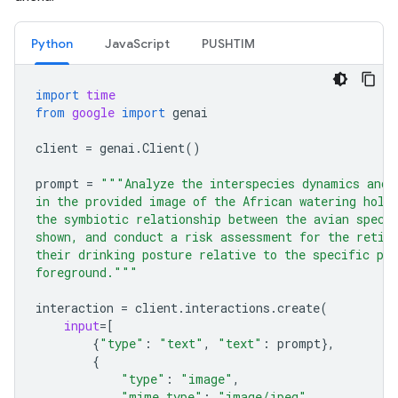
Python
JavaScript
PUSHTIM
import
time
from
google
import
genai
client
=
genai
.
Client
()
prompt
=
"""Analyze the interspecies dynamics and 
in the provided image of the African watering hole
the symbiotic relationship between the avian speci
shown, and conduct a risk assessment for the retic
their drinking posture relative to the specific pre
foreground."""
interaction
=
client
.
interactions
.
create
(
input
=
[
{
"type"
:
"text"
,
"text"
:
prompt
},
{
"type"
:
"image"
,
"mime_type"
:
"image/jpeg"
,