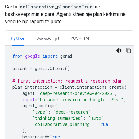
Cakto
collaborative_planning=True
në
bashkëveprimin e parë. Agjenti kthen një plan kërkimi në
vend të një raporti të plotë.
Python
JavaScript
PUSHTIM
from
google
import
genai
client
=
genai
.
Client
()
# First interaction: request a research plan
plan_interaction
=
client
.
interactions
.
create
(
agent
=
"deep-research-preview-04-2026"
,
input
=
"Do some research on Google TPUs."
,
agent_config
=
{
"type"
:
"deep-research"
,
"thinking_summaries"
:
"auto"
,
"collaborative_planning"
:
True
,
},
background
=
True
,