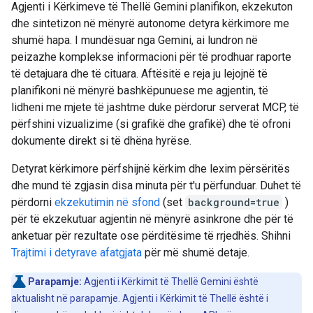
Agjenti i Kërkimeve të Thellë Gemini planifikon, ekzekuton
dhe sintetizon në mënyrë autonome detyra kërkimore me
shumë hapa. I mundësuar nga Gemini, ai lundron në
peizazhe komplekse informacioni për të prodhuar raporte
të detajuara dhe të cituara. Aftësitë e reja ju lejojnë të
planifikoni në mënyrë bashkëpunuese me agjentin, të
lidheni me mjete të jashtme duke përdorur serverat MCP, të
përfshini vizualizime (si grafikë dhe grafikë) dhe të ofroni
dokumente direkt si të dhëna hyrëse.
Detyrat kërkimore përfshijnë kërkim dhe lexim përsëritës
dhe mund të zgjasin disa minuta për t'u përfunduar. Duhet të
përdorni
ekzekutimin në sfond
(set
background=true
)
për të ekzekutuar agjentin në mënyrë asinkrone dhe për të
anketuar për rezultate ose përditësime të rrjedhës. Shihni
Trajtimi i detyrave afatgjata
për më shumë detaje.
Parapamje:
Agjenti i Kërkimit të Thellë Gemini është
aktualisht në parapamje. Agjenti i Kërkimit të Thellë është i