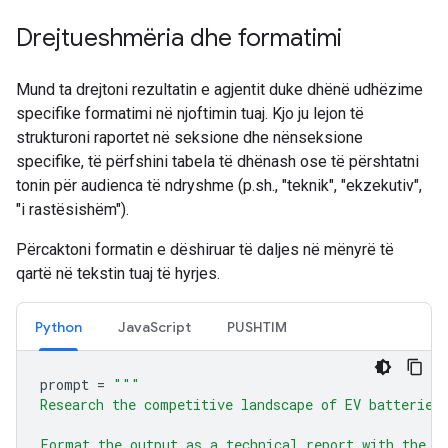
Drejtueshmëria dhe formatimi
Mund ta drejtoni rezultatin e agjentit duke dhënë udhëzime
specifike formatimi në njoftimin tuaj. Kjo ju lejon të
strukturoni raportet në seksione dhe nënseksione
specifike, të përfshini tabela të dhënash ose të përshtatni
tonin për audienca të ndryshme (p.sh., "teknik", "ekzekutiv",
"i rastësishëm").
Përcaktoni formatin e dëshiruar të daljes në mënyrë të
qartë në tekstin tuaj të hyrjes.
Python
JavaScript
PUSHTIM
prompt
=
"""
Research the competitive landscape of EV batteries
Format the output as a technical report with the f