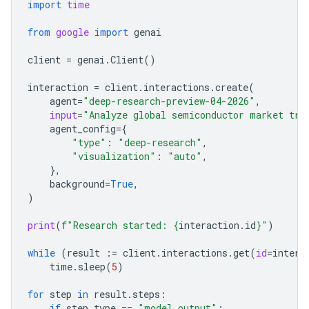
import
time
from
google
import
genai
client
=
genai
.
Client
()
interaction
=
client
.
interactions
.
create
(
agent
=
"deep-research-preview-04-2026"
,
input
=
"Analyze global semiconductor market tre
agent_config
=
{
"type"
:
"deep-research"
,
"visualization"
:
"auto"
,
},
background
=
True
,
)
print
(
f
"Research started: 
{
interaction
.
id
}
"
)
while
(
result
:=
client
.
interactions
.
get
(
id
=
intera
time
.
sleep
(
5
)
for
step
in
result
.
steps
:
if
step
.
type
==
"model_output"
: