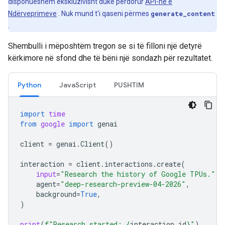
disponueshëm ekskluzivisht duke përdorur
API-në e
Ndërveprimeve
. Nuk mund t'i qaseni përmes
generate_content
.
Shembulli i mëposhtëm tregon se si të filloni një detyrë
kërkimore në sfond dhe të bëni një sondazh për rezultatet.
Python
JavaScript
PUSHTIM
import
time
from
google
import
genai
client
=
genai
.
Client
()
interaction
=
client
.
interactions
.
create
(
input
=
"Research the history of Google TPUs."
,
agent
=
"deep-research-preview-04-2026"
,
background
=
True
,
)
print
(
f
"Research started: 
{
interaction
.
id
}
"
)