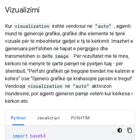
Vizualizimi
Kur
visualization
është vendosur në
"auto"
, agjenti
mund të gjenerojë grafikë, grafikë dhe elementë të tjerë
vizualë për të mbështetur gjetjet e tij të kërkimit. Imazhet e
gjeneruara përfshihen në hapat e përgjigjes dhe
transmetohen si delta
image
. Për rezultatet më të mira,
kërkoni në mënyrë të qartë pamjet në pyetjen tuaj - për
shembull, "Përfshi grafikët që tregojnë trendet me kalimin e
kohës" ose "Gjenero grafikë që krahasojnë pjesën e tregut".
Vendosja
visualization
në
"auto"
aktivizon
mundësinë, por agjenti gjeneron pamje vetëm kur kërkesa i
kërkon ato.
Python
JavaScript
PUSHTIM
import
base64