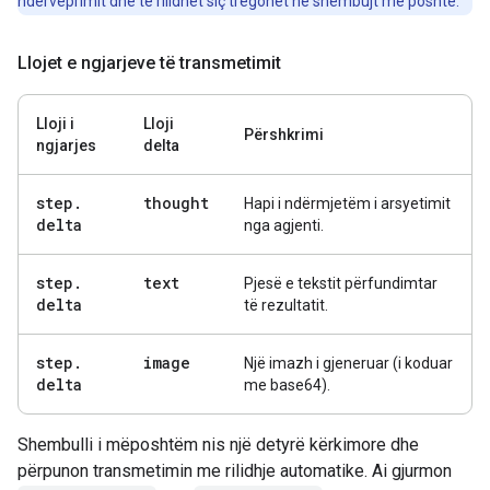
ndërveprimit dhe të rilidhet siç tregohet në shembujt më poshtë.
Llojet e ngjarjeve të transmetimit
Lloji i
Lloji
Përshkrimi
ngjarjes
delta
step
.
thought
Hapi i ndërmjetëm i arsyetimit
delta
nga agjenti.
step
.
text
Pjesë e tekstit përfundimtar
delta
të rezultatit.
step
.
image
Një imazh i gjeneruar (i koduar
delta
me base64).
Shembulli i mëposhtëm nis një detyrë kërkimore dhe
përpunon transmetimin me rilidhje automatike. Ai gjurmon