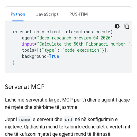
Python
JavaScript
PUSHTIM
interaction
=
client
.
interactions
.
create
(
agent
=
"deep-research-preview-04-2026"
,
input
=
"Calculate the 50th Fibonacci number."
,
tools
=
[{
"type"
:
"code_execution"
}],
background
=
True
,
)
Serverat MCP
Lidhu me serverat e largët MCP për t'i dhënë agjentit qasje
në mjete dhe shërbime të jashtme.
Jepni
name
e serverit dhe
url
në në konfigurimin e
mjeteve. Gjithashtu mund të kaloni kredencialet e vërtetimit
dhe të kufizoni mjetet që agjenti mund të thërrasë.