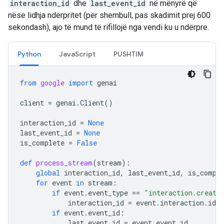
interaction_id
dhe
last_event_id
në mënyrë që
nëse lidhja ndërpritet (për shembull, pas skadimit prej 600
sekondash), ajo të mund të rifillojë nga vendi ku u ndërpre.
Python
JavaScript
PUSHTIM
from
google
import
genai
client
=
genai
.
Client
()
interaction_id
=
None
last_event_id
=
None
is_complete
=
False
def
process_stream
(
stream
):
global
interaction_id
,
last_event_id
,
is_compl
for
event
in
stream
:
if
event
.
event_type
==
"interaction.create
interaction_id
=
event
.
interaction
.
id
if
event
.
event_id
:
last_event_id
=
event
.
event_id