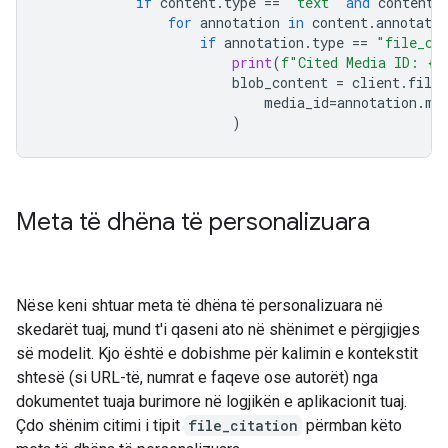
if
content
.
type
==
"text"
and
content
.
for
annotation
in
content
.
annotatio
if
annotation
.
type
==
"file_ci
print
(
f
"Cited Media ID: 
{
a
blob_content
=
client
.
file_
media_id
=
annotation
.
me
)
Meta të dhëna të personalizuara
Nëse keni shtuar meta të dhëna të personalizuara në
skedarët tuaj, mund t'i qaseni ato në shënimet e përgjigjes
së modelit. Kjo është e dobishme për kalimin e kontekstit
shtesë (si URL-të, numrat e faqeve ose autorët) nga
dokumentet tuaja burimore në logjikën e aplikacionit tuaj.
Çdo shënim citimi i tipit
file_citation
përmban këto