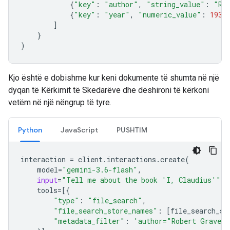
{
"key"
:
"author"
,
"string_value"
:
"Ro
{
"key"
:
"year"
,
"numeric_value"
:
1934
]
}
)
Kjo është e dobishme kur keni dokumente të shumta në një
dyqan të Kërkimit të Skedarëve dhe dëshironi të kërkoni
vetëm në një nëngrup të tyre.
Python
JavaScript
PUSHTIM
interaction
=
client
.
interactions
.
create
(
model
=
"gemini-3.6-flash"
,
input
=
"Tell me about the book 'I, Claudius'"
,
tools
=
[{
"type"
:
"file_search"
,
"file_search_store_names"
:
[
file_search_st
"metadata_filter"
:
'author="Robert Graves