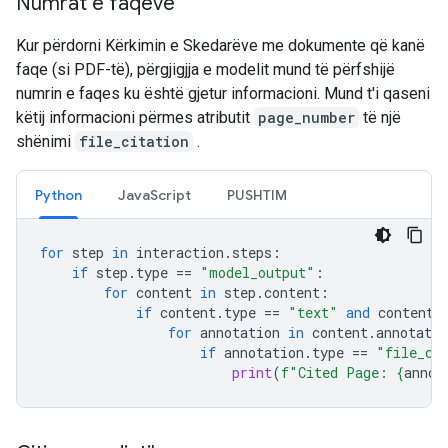
Numrat e faqeve
Kur përdorni Kërkimin e Skedarëve me dokumente që kanë
faqe (si PDF-të), përgjigjja e modelit mund të përfshijë
numrin e faqes ku është gjetur informacioni. Mund t'i qaseni
këtij informacioni përmes atributit
page_number
të një
shënimi
file_citation
.
Python
JavaScript
PUSHTIM
for
step
in
interaction
.
steps
:
if
step
.
type
==
"model_output"
:
for
content
in
step
.
content
:
if
content
.
type
==
"text"
and
content
.
for
annotation
in
content
.
annotatio
if
annotation
.
type
==
"file_ci
print
(
f
"Cited Page: 
{
annot