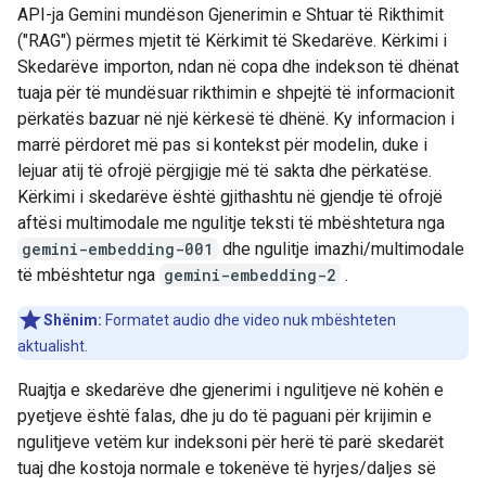
API-ja Gemini mundëson Gjenerimin e Shtuar të Rikthimit
("RAG") përmes mjetit të Kërkimit të Skedarëve. Kërkimi i
Skedarëve importon, ndan në copa dhe indekson të dhënat
tuaja për të mundësuar rikthimin e shpejtë të informacionit
përkatës bazuar në një kërkesë të dhënë. Ky informacion i
marrë përdoret më pas si kontekst për modelin, duke i
lejuar atij të ofrojë përgjigje më të sakta dhe përkatëse.
Kërkimi i skedarëve është gjithashtu në gjendje të ofrojë
aftësi multimodale me ngulitje teksti të mbështetura nga
gemini-embedding-001
dhe ngulitje imazhi/multimodale
të mbështetur nga
gemini-embedding-2
.
Shënim:
Formatet audio dhe video nuk mbështeten
aktualisht.
Ruajtja e skedarëve dhe gjenerimi i ngulitjeve në kohën e
pyetjeve është falas, dhe ju do të paguani për krijimin e
ngulitjeve vetëm kur indeksoni për herë të parë skedarët
tuaj dhe kostoja normale e tokenëve të hyrjes/daljes së