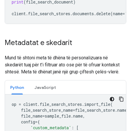
print
(
file_search_document
)
client
.
file_search_stores
.
documents
.
delete
(
name
=
'f
Metadatat e skedarit
Mund të shtoni meta të dhëna të personalizuara në
skedarët tuaj për t'i filtruar ato ose për të ofruar kontekst
shtesë. Meta të dhënat janë një grup çiftesh çelës-vlerë.
Python
JavaScript
op
=
client
.
file_search_stores
.
import_file
(
file_search_store_name
=
file_search_store
.
name
,
file_name
=
sample_file
.
name
,
config
=
{
'custom_metadata'
:
[