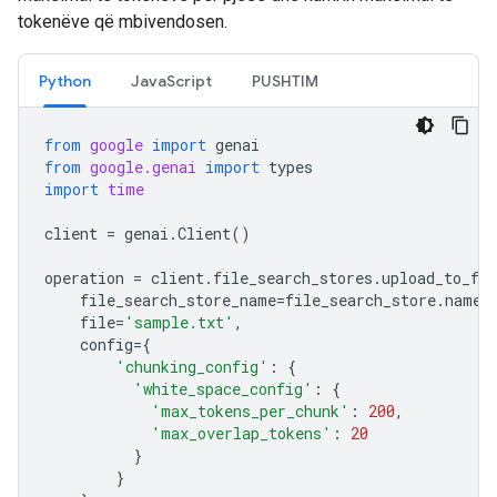
tokenëve që mbivendosen.
Python
JavaScript
PUSHTIM
from
google
import
genai
from
google.genai
import
types
import
time
client
=
genai
.
Client
()
operation
=
client
.
file_search_stores
.
upload_to_fil
file_search_store_name
=
file_search_store
.
name
,
file
=
'sample.txt'
,
config
=
{
'chunking_config'
:
{
'white_space_config'
:
{
'max_tokens_per_chunk'
:
200
,
'max_overlap_tokens'
:
20
}
}