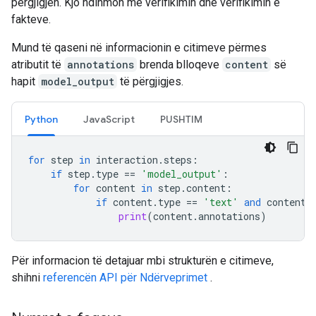
përgjigjen. Kjo ndihmon me verifikimin dhe verifikimin e
fakteve.
Mund të qaseni në informacionin e citimeve përmes
atributit të
annotations
brenda blloqeve
content
së
hapit
model_output
të përgjigjes.
Python
JavaScript
PUSHTIM
for
step
in
interaction
.
steps
:
if
step
.
type
==
'model_output'
:
for
content
in
step
.
content
:
if
content
.
type
==
'text'
and
content
.
print
(
content
.
annotations
)
Për informacion të detajuar mbi strukturën e citimeve,
shihni
referencën API për Ndërveprimet
.