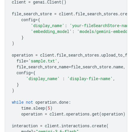
client
=
genai
.
Client
()
file_search_store
=
client
.
file_search_stores
.
creat
config
=
{
'display_name'
:
'your-fileSearchStore-name
'embedding_model'
:
'models/gemini-embeddi
}
)
operation
=
client
.
file_search_stores
.
upload_to_fil
file
=
'sample.txt'
,
file_search_store_name
=
file_search_store
.
name
,
config
=
{
'display_name'
:
'display-file-name'
,
}
)
while
not
operation
.
done
:
time
.
sleep
(
5
)
operation
=
client
.
operations
.
get
(
operation
)
interaction
=
client
.
interactions
.
create
(
model
=
"gemini-3.6-flash"
,