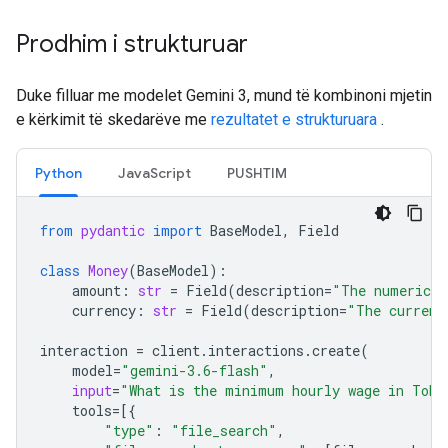
Prodhim i strukturuar
Duke filluar me modelet Gemini 3, mund të kombinoni mjetin
e kërkimit të skedarëve me
rezultatet e strukturuara
.
Python
JavaScript
PUSHTIM
from
pydantic
import
BaseModel
,
Field
class
Money
(
BaseModel
):
amount
:
str
=
Field
(
description
=
"The numerical
currency
:
str
=
Field
(
description
=
"The currenc
interaction
=
client
.
interactions
.
create
(
model
=
"gemini-3.6-flash"
,
input
=
"What is the minimum hourly wage in Toky
tools
=
[{
"type"
:
"file_search"
,