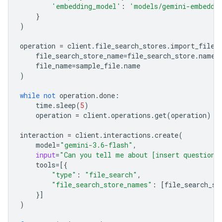
'embedding_model'
:
'models/gemini-embeddi
}
)
operation
=
client
.
file_search_stores
.
import_file
(
file_search_store_name
=
file_search_store
.
name
,
file_name
=
sample_file
.
name
)
while
not
operation
.
done
:
time
.
sleep
(
5
)
operation
=
client
.
operations
.
get
(
operation
)
interaction
=
client
.
interactions
.
create
(
model
=
"gemini-3.6-flash"
,
input
=
"Can you tell me about [insert question]
tools
=
[{
"type"
:
"file_search"
,
"file_search_store_names"
:
[
file_search_st
}]
)