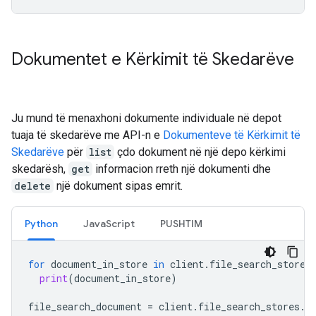
Dokumentet e Kërkimit të Skedarëve
Ju mund të menaxhoni dokumente individuale në depot
tuaja të skedarëve me API-n e
Dokumenteve të Kërkimit të
Skedarëve
për
list
çdo dokument në një depo kërkimi
skedarësh,
get
informacion rreth një dokumenti dhe
delete
një dokument sipas emrit.
Python
JavaScript
PUSHTIM
for
document_in_store
in
client
.
file_search_stores
print
(
document_in_store
)
file_search_document
=
client
.
file_search_stores
.
d