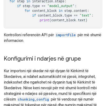
for
step
in
interaction
.
steps
:
if
step
.
type
==
"model_output"
:
for
content_block
in
step
.
content
:
if
content_block
.
type
==
"text"
:
print
(
content_block
.
text
)
Kontrolloni referencën API për
importFile
për më shumë
informacion.
Konfigurimi i ndarjes në grupe
Kur importoni një skedar në një dyqan të Kërkimit të
Skedarëve, ai ndahet automatikisht në pjesë, integrohet,
indeksohet dhe ngarkohet në dyqanin tuaj të Kërkimit të
Skedarëve. Nëse keni nevojë për më shumë kontroll mbi
strategjinë e ndarjes së pjesëve, mund të specifikoni një
cilësim
chunking_config
për të vendosur një numër
maksimal të tokenëve për pjesë dhe numrin maksimal të