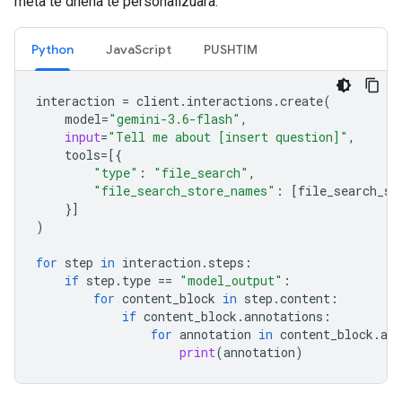
meta të dhëna të personalizuara.
Python
JavaScript
PUSHTIM
interaction
=
client
.
interactions
.
create
(
model
=
"gemini-3.6-flash"
,
input
=
"Tell me about [insert question]"
,
tools
=
[{
"type"
:
"file_search"
,
"file_search_store_names"
:
[
file_search_st
}]
)
for
step
in
interaction
.
steps
:
if
step
.
type
==
"model_output"
:
for
content_block
in
step
.
content
:
if
content_block
.
annotations
:
for
annotation
in
content_block
.
ann
print
(
annotation
)