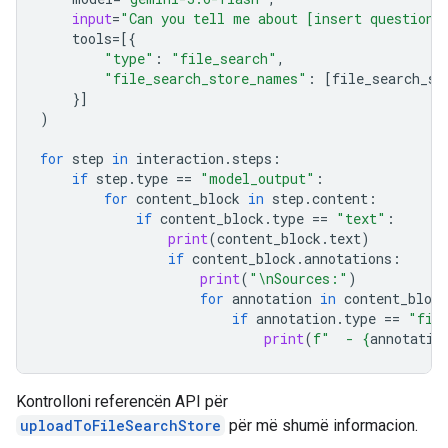
input
=
"Can you tell me about [insert question]
tools
=
[{
"type"
:
"file_search"
,
"file_search_store_names"
:
[
file_search_st
}]
)
for
step
in
interaction
.
steps
:
if
step
.
type
==
"model_output"
:
for
content_block
in
step
.
content
:
if
content_block
.
type
==
"text"
:
print
(
content_block
.
text
)
if
content_block
.
annotations
:
print
(
"
\n
Sources:"
)
for
annotation
in
content_block
if
annotation
.
type
==
"fil
print
(
f
"  - 
{
annotatio
Kontrolloni referencën API për
uploadToFileSearchStore
për më shumë informacion.