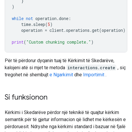
}
)
while
not
operation
.
done
:
time
.
sleep
(
5
)
operation
=
client
.
operations
.
get
(
operation
)
print
(
"Custom chunking complete."
)
Për të përdorur dyqanin tuaj të Kërkimit të Skedarëve,
kalojeni atë si mjet te metoda
interactions.create
, siç
tregohet në shembujt
e Ngarkimit
dhe
Importimit
.
Si funksionon
Kërkimi i Skedarëve përdor një teknikë të quajtur kërkim
semantik për të gjetur informacion që lidhet me kërkesën e
përdoruesit. Ndryshe nga kërkimi standard i bazuar në fjalë