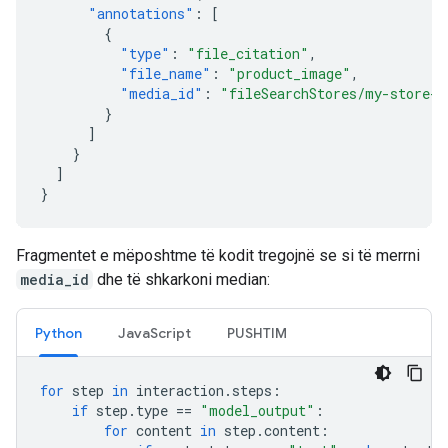
"annotations"
:
[
{
"type"
:
"file_citation"
,
"file_name"
:
"product_image"
,
"media_id"
:
"fileSearchStores/my-store-1
}
]
}
]
}
Fragmentet e mëposhtme të kodit tregojnë se si të merrni
media_id
dhe të shkarkoni median:
Python
JavaScript
PUSHTIM
for
step
in
interaction
.
steps
:
if
step
.
type
==
"model_output"
:
for
content
in
step
.
content
: