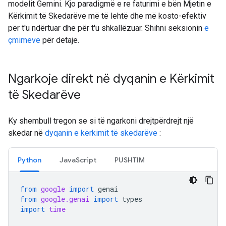
modelit Gemini. Kjo paradigmë e re faturimi e bën Mjetin e
Kërkimit të Skedarëve më të lehtë dhe më kosto-efektiv
për t'u ndërtuar dhe për t'u shkallëzuar. Shihni seksionin
e
çmimeve
për detaje.
Ngarkoje direkt në dyqanin e Kërkimit
të Skedarëve
Ky shembull tregon se si të ngarkoni drejtpërdrejt një
skedar në
dyqanin e kërkimit të skedarëve
:
Python
JavaScript
PUSHTIM
from
google
import
genai
from
google.genai
import
types
import
time