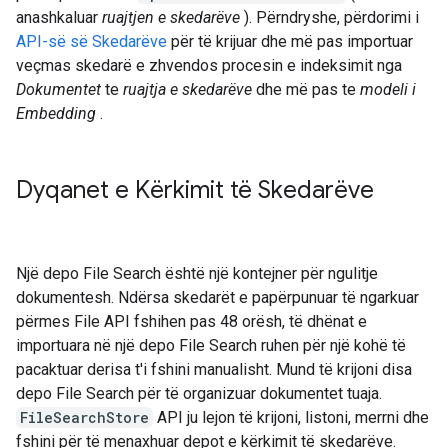
anashkaluar
ruajtjen e skedarëve
). Përndryshe, përdorimi i
API-së së Skedarëve
për të krijuar dhe më pas importuar
veçmas skedarë e zhvendos procesin e indeksimit nga
Dokumentet
te
ruajtja e skedarëve
dhe më pas te
modeli i
Embedding
.
Dyqanet e Kërkimit të Skedarëve
Një depo File Search është një kontejner për ngulitje
dokumentesh. Ndërsa skedarët e papërpunuar të ngarkuar
përmes File API fshihen pas 48 orësh, të dhënat e
importuara në një depo File Search ruhen për një kohë të
pacaktuar derisa t'i fshini manualisht. Mund të krijoni disa
depo File Search për të organizuar dokumentet tuaja.
FileSearchStore
API ju lejon të krijoni, listoni, merrni dhe
fshini për të menaxhuar depot e kërkimit të skedarëve.