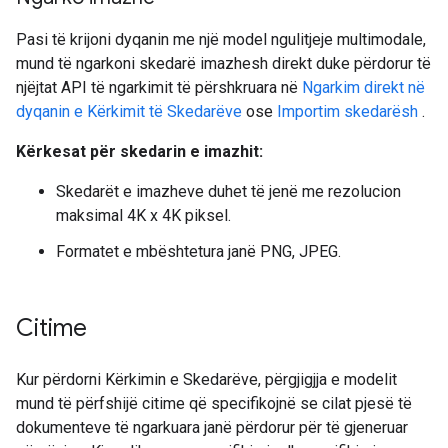
Pasi të krijoni dyqanin me një model ngulitjeje multimodale,
mund të ngarkoni skedarë imazhesh direkt duke përdorur të
njëjtat API të ngarkimit të përshkruara në
Ngarkim direkt në
dyqanin e Kërkimit të Skedarëve
ose
Importim skedarësh
.
Kërkesat për skedarin e imazhit:
Skedarët e imazheve duhet të jenë me rezolucion
maksimal 4K x 4K piksel.
Formatet e mbështetura janë PNG, JPEG.
Citime
Kur përdorni Kërkimin e Skedarëve, përgjigjja e modelit
mund të përfshijë citime që specifikojnë se cilat pjesë të
dokumenteve të ngarkuara janë përdorur për të gjeneruar