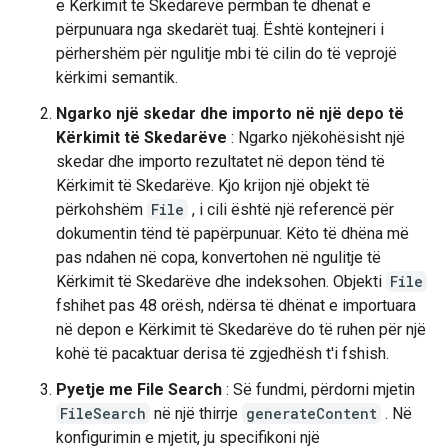
e Kërkimit të Skedarëve përmban të dhënat e
përpunuara nga skedarët tuaj. Është kontejneri i
përhershëm për ngulitje mbi të cilin do të veprojë
kërkimi semantik.
Ngarko një skedar dhe importo në një depo të
Kërkimit të Skedarëve
: Ngarko njëkohësisht një
skedar dhe importo rezultatet në depon tënd të
Kërkimit të Skedarëve. Kjo krijon një objekt të
përkohshëm
File
, i cili është një referencë për
dokumentin tënd të papërpunuar. Këto të dhëna më
pas ndahen në copa, konvertohen në ngulitje të
Kërkimit të Skedarëve dhe indeksohen. Objekti
File
fshihet pas 48 orësh, ndërsa të dhënat e importuara
në depon e Kërkimit të Skedarëve do të ruhen për një
kohë të pacaktuar derisa të zgjedhësh t'i fshish.
Pyetje me File Search
: Së fundmi, përdorni mjetin
FileSearch
në një thirrje
generateContent
. Në
konfigurimin e mjetit, ju specifikoni një