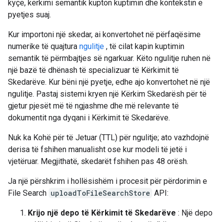
kyçe, kërkimi semantik kupton kuptimin dhe kontekstin e
pyetjes suaj.
Kur importoni një skedar, ai konvertohet në përfaqësime
numerike të quajtura
ngulitje
, të cilat kapin kuptimin
semantik të përmbajtjes së ngarkuar. Këto ngulitje ruhen në
një bazë të dhënash të specializuar të Kërkimit të
Skedarëve. Kur bëni një pyetje, edhe ajo konvertohet në një
ngulitje. Pastaj sistemi kryen një Kërkim Skedarësh për të
gjetur pjesët më të ngjashme dhe më relevante të
dokumentit nga dyqani i Kërkimit të Skedarëve.
Nuk ka Kohë për të Jetuar (TTL) për ngulitje; ato vazhdojnë
derisa të fshihen manualisht ose kur modeli të jetë i
vjetëruar. Megjithatë, skedarët fshihen pas 48 orësh.
Ja një përshkrim i hollësishëm i procesit për përdorimin e
File Search
uploadToFileSearchStore
API:
Krijo një depo të Kërkimit të Skedarëve
: Një depo