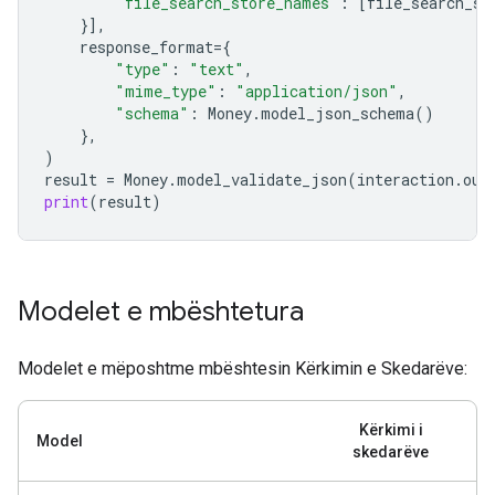
"file_search_store_names"
:
[
file_search_st
}],
response_format
=
{
"type"
:
"text"
,
"mime_type"
:
"application/json"
,
"schema"
:
Money
.
model_json_schema
()
},
)
result
=
Money
.
model_validate_json
(
interaction
.
out
print
(
result
)
Modelet e mbështetura
Modelet e mëposhtme mbështesin Kërkimin e Skedarëve:
Kërkimi i
Model
skedarëve