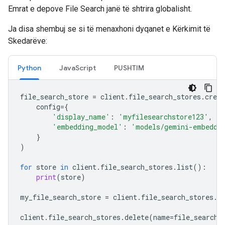
Emrat e depove File Search janë të shtrira globalisht.
Ja disa shembuj se si të menaxhoni dyqanet e Kërkimit të
Skedarëve:
Python
JavaScript
PUSHTIM
file_search_store
=
client
.
file_search_stores
.
creat
config
=
{
'display_name'
:
'myfilesearchstore123'
,
'embedding_model'
:
'models/gemini-embeddi
}
)
for
store
in
client
.
file_search_stores
.
list
():
print
(
store
)
my_file_search_store
=
client
.
file_search_stores
.
g
client
.
file_search_stores
.
delete
(
name
=
file_search_