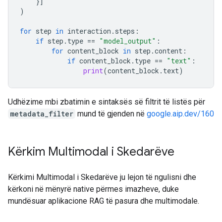
}]
)
for
step
in
interaction
.
steps
:
if
step
.
type
==
"model_output"
:
for
content_block
in
step
.
content
:
if
content_block
.
type
==
"text"
:
print
(
content_block
.
text
)
Udhëzime mbi zbatimin e sintaksës së filtrit të listës për
metadata_filter
mund të gjenden në
google.aip.dev/160
Kërkim Multimodal i Skedarëve
Kërkimi Multimodal i Skedarëve ju lejon të ngulisni dhe
kërkoni në mënyrë native përmes imazheve, duke
mundësuar aplikacione RAG të pasura dhe multimodale.