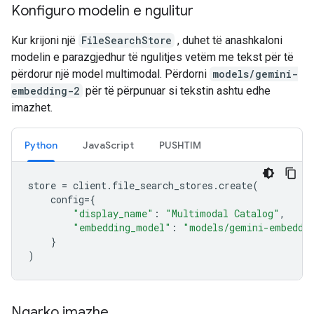
Konfiguro modelin e ngulitur
Kur krijoni një
FileSearchStore
, duhet të anashkaloni
modelin e parazgjedhur të ngulitjes vetëm me tekst për të
përdorur një model multimodal. Përdorni
models/gemini-
embedding-2
për të përpunuar si tekstin ashtu edhe
imazhet.
Python
JavaScript
PUSHTIM
store
=
client
.
file_search_stores
.
create
(
config
=
{
"display_name"
:
"Multimodal Catalog"
,
"embedding_model"
:
"models/gemini-embeddi
}
)
Ngarko imazhe