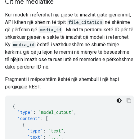
Citime mediatike
Kur modeli i referohet një pjese të imazhit gjatë gjenerimit,
API kthen një shënim të tipit
file_citation
në shënime
që përfshin një
media_id
. Mund ta përdorni këtë ID për të
shkarkuar pjesën e saktë të imazhit që modeli i referohet.
Ky
media_id
është i vazhdueshëm në shumë thirrje
kërkimi, gjë që ju lejon të merrni në mënyrë të besueshme
të njëjtin imazh ose ta ruani atë në memorien e përkohshme
duke përdorur ID-në.
Fragmenti i mëposhtëm është një shembull i një hapi
përgjigjeje REST:
{
"type"
:
"model_output"
,
"content"
:
[
{
"type"
:
"text"
,
"text"
:
"..."
,