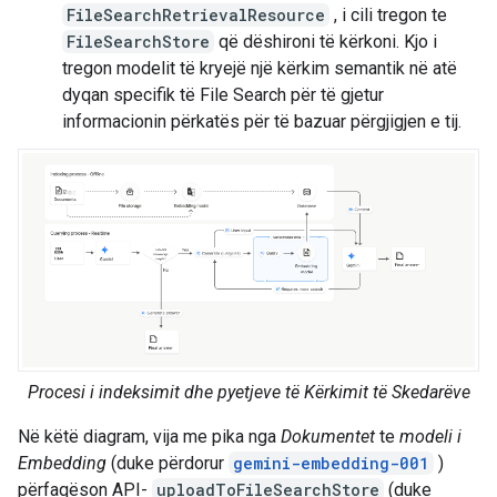
FileSearchRetrievalResource
, i cili tregon te
FileSearchStore
që dëshironi të kërkoni. Kjo i
tregon modelit të kryejë një kërkim semantik në atë
dyqan specifik të File Search për të gjetur
informacionin përkatës për të bazuar përgjigjen e tij.
Procesi i indeksimit dhe pyetjeve të Kërkimit të Skedarëve
Në këtë diagram, vija me pika nga
Dokumentet
te
modeli i
Embedding
(duke përdorur
gemini-embedding-001
)
përfaqëson API-
uploadToFileSearchStore
(duke