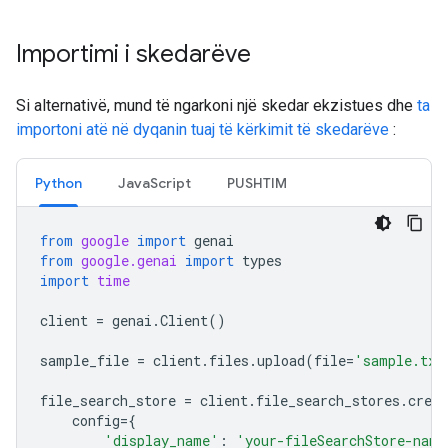
Importimi i skedarëve
Si alternativë, mund të ngarkoni një skedar ekzistues dhe
ta
importoni atë në dyqanin tuaj të kërkimit të skedarëve
:
Python
JavaScript
PUSHTIM
from
google
import
genai
from
google.genai
import
types
import
time
client
=
genai
.
Client
()
sample_file
=
client
.
files
.
upload
(
file
=
'sample.txt
file_search_store
=
client
.
file_search_stores
.
creat
config
=
{
'display_name'
:
'your-fileSearchStore-name