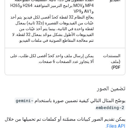
MP4 وMOV برامج الترميز المتوافقة: H264 وH265
وAV1 وVP9
يعالج النظام 32 لقطة كحدّ أقصى لكل فيديو: يتم أخذ
عيّنات من الفيديوهات القصيرة (≤32 ثانية) بمعدّل
لقطة واحدة في الثانية، بينما يتم أخذ عيّنات من
الفيديوهات الأطول بشكل موحّد بمعدّل 32 لقطة. لا
تتم معالجة المقاطع الصوتية في ملفات الفيديو.
المستندات
يمكن إرسال ملف واحد كحدّ أقصى لكل طلب، على
(ملف
ألا يتجاوز عدد الصفحات 6 صفحات.
PDF)
تضمين الصور
يوضّح المثال التالي كيفية تضمين صورة باستخدام
gemini-
.
embedding-2
يمكن تقديم الصور كبيانات مضمّنة أو كملفات تم تحميلها من خلال
.
Files API