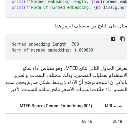
print
(
f
"Normed embedding length: 
{
len
(
normed_embed
print
(
f
"Norm of normed embedding: 
{
np
.
linalg
.
norm
(
مثال على الناتج من مقتطف الرمز هذا:
Normed embedding length: 768

يعرض الجدول التالي نتائج MTEB، وهو مقياس أداء شائع
الاستخدام لعمليات التضمين، وذلك لمختلف السمات. والجدير
بالذكر أنّ النتيجة توضّح أنّ الأداء لا يرتبط بشكل صارم بحجم سمة
التضمين، إذ حقّقت السمات الأصغر نتائج مماثلة للسمات الأكبر.
سمة MRL
MTEB Score (Gemini Embedding 001)
68.16
2048