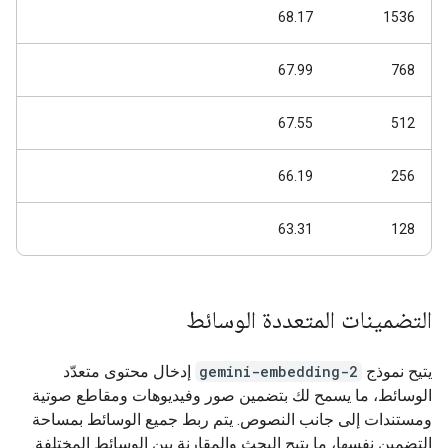
68.17
1536
67.99
768
67.55
512
66.19
256
63.31
128
التضمينات المتعددة الوسائط
يتيح نموذج
gemini-embedding-2
إدخال محتوى متعدّد
الوسائط، ما يسمح لك بتضمين صور وفيديوهات ومقاطع صوتية
ومستندات إلى جانب النصوص. يتم ربط جميع الوسائط بمساحة
التضمين نفسها، ما يتيح البحث والمقارنة بين الوسائط المختلفة.