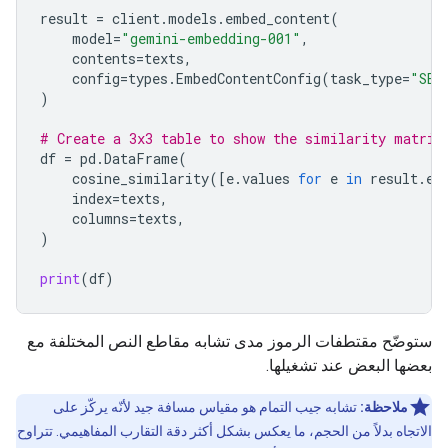
result
=
client
.
models
.
embed_content
(
model
=
"gemini-embedding-001"
,
contents
=
texts
,
config
=
types
.
EmbedContentConfig
(
task_type
=
"SEM
)
# Create a 3x3 table to show the similarity matrix
df
=
pd
.
DataFrame
(
cosine_similarity
([
e
.
values
for
e
in
result
.
em
index
=
texts
,
columns
=
texts
,
)
print
(
df
)
ستوضّح مقتطفات الرموز مدى تشابه مقاطع النص المختلفة مع
بعضها البعض عند تشغيلها.
ملاحظة:
تشابه جيب التمام هو مقياس مسافة جيد لأنّه يركّز على
الاتجاه بدلاً من الحجم، ما يعكس بشكل أكثر دقة التقارب المفاهيمي. تتراوح