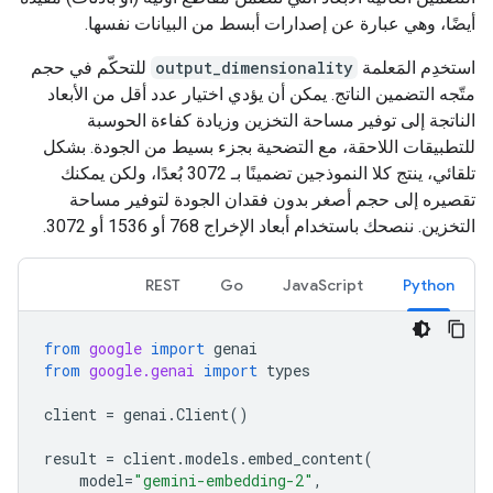
أيضًا، وهي عبارة عن إصدارات أبسط من البيانات نفسها.
استخدِم المَعلمة
output_dimensionality
للتحكّم في حجم
متّجه التضمين الناتج. يمكن أن يؤدي اختيار عدد أقل من الأبعاد
الناتجة إلى توفير مساحة التخزين وزيادة كفاءة الحوسبة
للتطبيقات اللاحقة، مع التضحية بجزء بسيط من الجودة. بشكل
تلقائي، ينتج كلا النموذجين تضمينًا بـ 3072 بُعدًا، ولكن يمكنك
تقصيره إلى حجم أصغر بدون فقدان الجودة لتوفير مساحة
التخزين. ننصحك باستخدام أبعاد الإخراج 768 أو 1536 أو 3072.
REST
Go
JavaScript
Python
from
google
import
genai
from
google.genai
import
types
client
=
genai
.
Client
()
result
=
client
.
models
.
embed_content
(
model
=
"gemini-embedding-2"
,