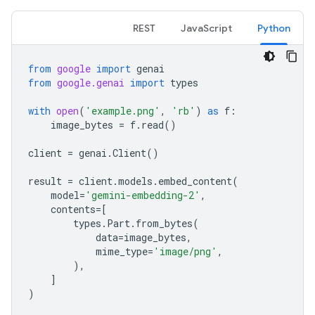
REST
JavaScript
Python
from
google
import
genai
from
google.genai
import
types
with
open
(
'example.png'
,
'rb'
)
as
f
:
image_bytes
=
f
.
read
()
client
=
genai
.
Client
()
result
=
client
.
models
.
embed_content
(
model
=
'gemini-embedding-2'
,
contents
=
[
types
.
Part
.
from_bytes
(
data
=
image_bytes
,
mime_type
=
'image/png'
,
),
]
)