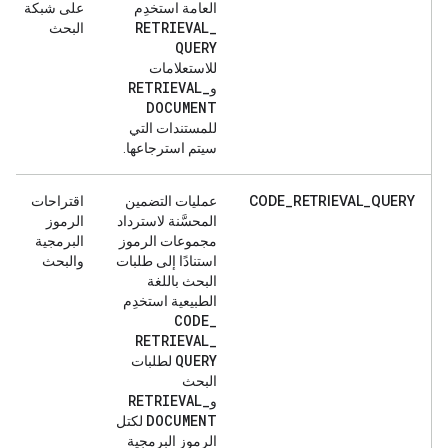
العامة استخدِم
على شبكة
RETRIEVAL
_
البحث
QUERY
للاستعلامات
RETRIEVAL
_
و
DOCUMENT
للمستندات التي
سيتم استرجاعها.
CODE_RETRIEVAL_QUERY
عمليات التضمين
اقتراحات
المحسَّنة لاسترداد
الرموز
مجموعات الرموز
البرمجية
استنادًا إلى طلبات
والبحث
البحث باللغة
الطبيعية استخدِم
CODE
_
RETRIEVAL
_
QUERY
لطلبات
البحث
RETRIEVAL
_
و
DOCUMENT
لكتل
الرموز البرمجية