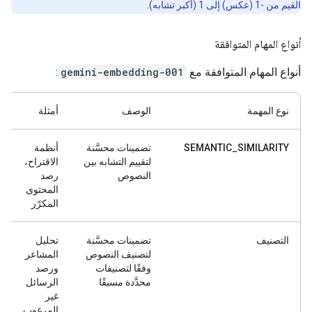
القيم من -1 (عكس) إلى 1 (أكبر تشابه).
أنواع المهام المتوافقة
أنواع المهام المتوافقة مع
gemini-embedding-001
:
نوع المهمة
الوصف
أمثلة
SEMANTIC_SIMILARITY
تضمينات محسَّنة
أنظمة
لتقييم التشابه بين
الاقتراح،
النصوص
رصد
المحتوى
المكرّر
التصنيف
تضمينات محسَّنة
تحليل
لتصنيف النصوص
المشاعر
وفقًا لتصنيفات
ورصد
محدَّدة مسبقًا
الرسائل
غير
المرغوب