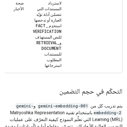
لاسترداد
صحة
المستندات التي
الأخبار
تتضمّن أدلة تؤيّد
العبارة أو تدحضها
FACT
_
استخدِم
VERIFICATION
للنص المستهدَف
RETRIEVAL
_
و
DOCUMENT
للمستندات
المطلوب
استرجاعها
التحكّم في حجم التضمين
يتم تدريب كل من
gemini-embedding-001
و
gemini-
embedding-2
باستخدام تقنية Matryoshka Representation
Learning (MRL) التي تعلّم النموذج كيفية التعرّف على عمليات
التضمين العالية الأبعاد التي تتضمّن مقاطع أولية (أو بادئات) مفيدة