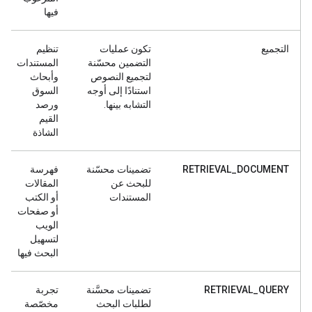
فيها
التجميع
تكون عمليات
تنظيم
التضمين محسّنة
المستندات
لتجميع النصوص
وأبحاث
استنادًا إلى أوجه
السوق
التشابه بينها.
ورصد
القيم
الشاذة
RETRIEVAL_DOCUMENT
تضمينات محسّنة
فهرسة
للبحث عن
المقالات
المستندات
أو الكتب
أو صفحات
الويب
لتسهيل
البحث فيها
RETRIEVAL_QUERY
تضمينات محسَّنة
تجربة
لطلبات البحث
مخصّصة