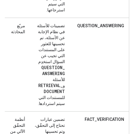
التي سيتم
استرجاعها.
QUESTION_ANSWERING
تضمينات للأسئلة
مربّع
في نظام الإجابة
المحادثة
عن الأسئلة، تم
تحسينها للعثور
على المستندات
التي تجيب عن
السؤال استخدِم
QUESTION
_
ANSWERING
للأسئلة
RETRIEVAL
_
و
DOCUMENT
للمستندات التي
سيتم استردادها.
FACT_VERIFICATION
تضمين عبارات
أنظمة
تحتاج إلى التحقّق،
التحقّق
وتم تحسينها
الآلي من