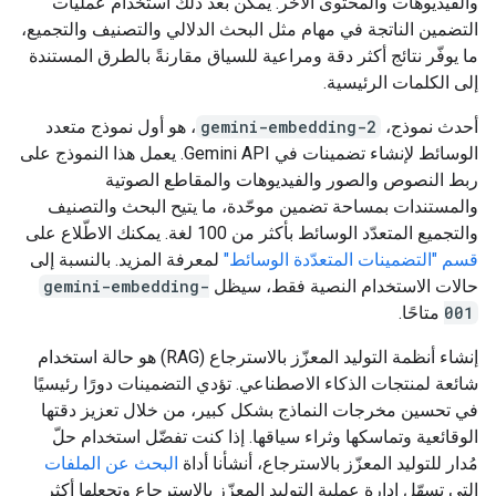
والفيديوهات والمحتوى الآخر. يمكن بعد ذلك استخدام عمليات
التضمين الناتجة في مهام مثل البحث الدلالي والتصنيف والتجميع،
ما يوفّر نتائج أكثر دقة ومراعية للسياق مقارنةً بالطرق المستندة
إلى الكلمات الرئيسية.
أحدث نموذج،
gemini-embedding-2
، هو أول نموذج متعدد
الوسائط لإنشاء تضمينات في Gemini API. يعمل هذا النموذج على
ربط النصوص والصور والفيديوهات والمقاطع الصوتية
والمستندات بمساحة تضمين موحّدة، ما يتيح البحث والتصنيف
والتجميع المتعدّد الوسائط بأكثر من 100 لغة. يمكنك الاطّلاع على
قسم "التضمينات المتعدّدة الوسائط"
لمعرفة المزيد. بالنسبة إلى
حالات الاستخدام النصية فقط، سيظل
gemini-embedding-
001
متاحًا.
إنشاء أنظمة التوليد المعزّز بالاسترجاع (RAG) هو حالة استخدام
شائعة لمنتجات الذكاء الاصطناعي. تؤدي التضمينات دورًا رئيسيًا
في تحسين مخرجات النماذج بشكل كبير، من خلال تعزيز دقتها
الوقائعية وتماسكها وثراء سياقها. إذا كنت تفضّل استخدام حلّ
مُدار للتوليد المعزّز بالاسترجاع، أنشأنا أداة
البحث عن الملفات
التي تسهّل إدارة عملية التوليد المعزّز بالاسترجاع وتجعلها أكثر