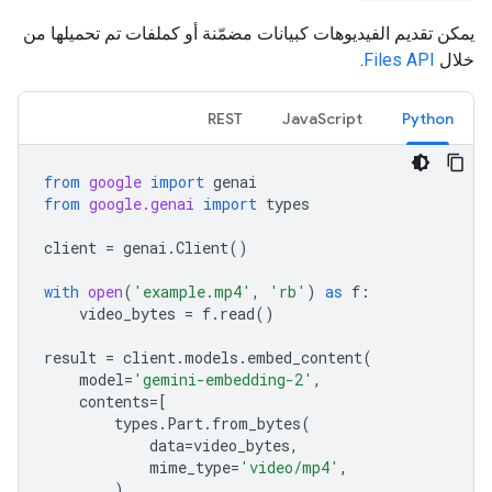
يمكن تقديم الفيديوهات كبيانات مضمّنة أو كملفات تم تحميلها من
خلال
Files API
.
REST
JavaScript
Python
from
google
import
genai
from
google.genai
import
types
client
=
genai
.
Client
()
with
open
(
'example.mp4'
,
'rb'
)
as
f
:
video_bytes
=
f
.
read
()
result
=
client
.
models
.
embed_content
(
model
=
'gemini-embedding-2'
,
contents
=
[
types
.
Part
.
from_bytes
(
data
=
video_bytes
,
mime_type
=
'video/mp4'
,
),