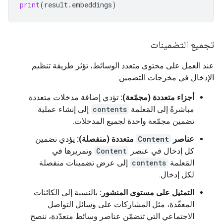
print
(
result
.
embeddings
)
تجميع التضمينات
عند العمل على محتوى متعدد الوسائط، تؤثر طريقة تنظيم
الإدخال في مخرجات التضمين:
أجزاء متعددة (مجمّعة):
تؤدي إضافة مدخلات متعددة
مباشرةً إلى المَعلمة
contents
إلى إنشاء عملية
تضمين مجمّعة واحدة لجميع المدخلات.
عناصر
Content
متعددة (منفصلة):
يؤدي تضمين
كل إدخال في عنصر
Content
وتمريرها في
المَعلمة
contents
إلى عرض تضمينات منفصلة
لكل إدخال.
التمثيل على مستوى المنشور:
بالنسبة إلى الكائنات
المعقّدة، مثل المشاركات على وسائل التواصل
الاجتماعي التي تتضمّن عناصر وسائط متعدّدة، ننصح