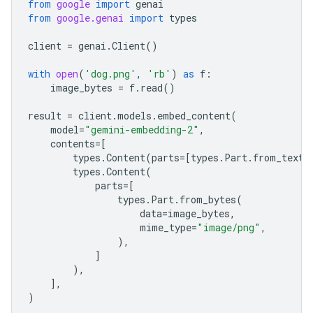
from
google
import
genai
from
google.genai
import
types
client
=
genai
.
Client
()
with
open
(
'dog.png'
,
'rb'
)
as
f
:
image_bytes
=
f
.
read
()
result
=
client
.
models
.
embed_content
(
model
=
"gemini-embedding-2"
,
contents
=
[
types
.
Content
(
parts
=
[
types
.
Part
.
from_text
(
types
.
Content
(
parts
=
[
types
.
Part
.
from_bytes
(
data
=
image_bytes
,
mime_type
=
"image/png"
,
),
]
),
],
)