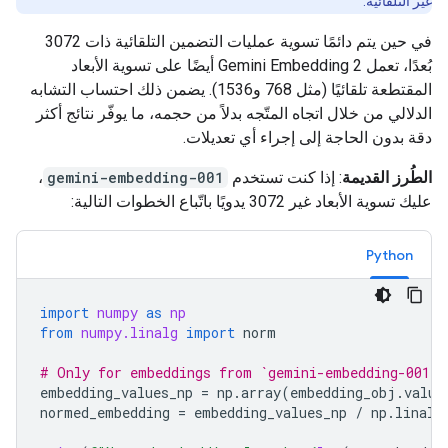
غير التلقائية.
في حين يتم دائمًا تسوية عمليات التضمين التلقائية ذات 3072
بُعدًا، تعمل Gemini Embedding 2 أيضًا على تسوية الأبعاد
المقتطعة تلقائيًا (مثل 768 و1536). يضمن ذلك احتساب التشابه
الدلالي من خلال اتجاه المتّجه بدلاً من حجمه، ما يوفّر نتائج أكثر
دقة بدون الحاجة إلى إجراء أي تعديلات.
الطُرز القديمة
: إذا كنت تستخدم
gemini-embedding-001
،
عليك تسوية الأبعاد غير 3072 يدويًا باتّباع الخطوات التالية:
Python
import
numpy
as
np
from
numpy.linalg
import
norm
# Only for embeddings from `gemini-embedding-001`
embedding_values_np
=
np
.
array
(
embedding_obj
.
value
normed_embedding
=
embedding_values_np
/
np
.
linalg