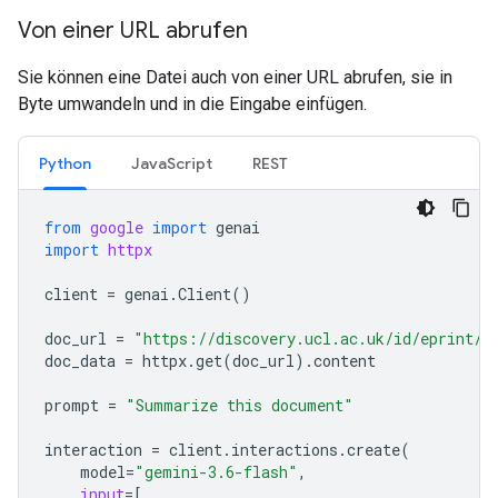
Von einer URL abrufen
Sie können eine Datei auch von einer URL abrufen, sie in
Byte umwandeln und in die Eingabe einfügen.
Python
JavaScript
REST
from
google
import
genai
import
httpx
client
=
genai
.
Client
()
doc_url
=
"https://discovery.ucl.ac.uk/id/eprint/1
doc_data
=
httpx
.
get
(
doc_url
)
.
content
prompt
=
"Summarize this document"
interaction
=
client
.
interactions
.
create
(
model
=
"gemini-3.6-flash"
,
input
=
[