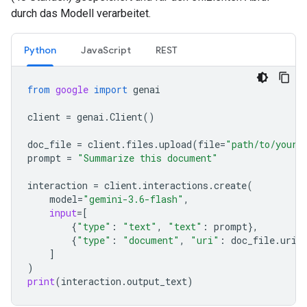
durch das Modell verarbeitet.
Python
JavaScript
REST
from
google
import
genai
client
=
genai
.
Client
()
doc_file
=
client
.
files
.
upload
(
file
=
"path/to/your/
prompt
=
"Summarize this document"
interaction
=
client
.
interactions
.
create
(
model
=
"gemini-3.6-flash"
,
input
=
[
{
"type"
:
"text"
,
"text"
:
prompt
},
{
"type"
:
"document"
,
"uri"
:
doc_file
.
uri
,
]
)
print
(
interaction
.
output_text
)