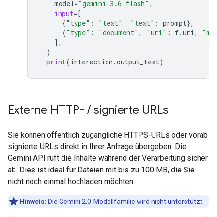
model
=
"gemini-3.6-flash"
,
input
=
[
{
"type"
:
"text"
,
"text"
:
prompt
},
{
"type"
:
"document"
,
"uri"
:
f
.
uri
,
"mi
],
)
print
(
interaction
.
output_text
)
Externe HTTP-
/
signierte URLs
Sie können öffentlich zugängliche HTTPS-URLs oder vorab
signierte URLs direkt in Ihrer Anfrage übergeben. Die
Gemini API ruft die Inhalte während der Verarbeitung sicher
ab. Dies ist ideal für Dateien mit bis zu 100 MB, die Sie
nicht noch einmal hochladen möchten.
Hinweis:
Die Gemini 2.0-Modellfamilie wird nicht unterstützt.