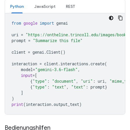
Python
JavaScript
REST
from
google
import
genai
uri
=
"https://ontheline.trincoll.edu/images/bookd
prompt
=
"Summarize this file"
client
=
genai
.
Client
()
interaction
=
client
.
interactions
.
create
(
model
=
"gemini-3.6-flash"
,
input
=
[
{
"type"
:
"document"
,
"uri"
:
uri
,
"mime_ty
{
"type"
:
"text"
,
"text"
:
prompt
}
]
)
print
(
interaction
.
output_text
)
Bedienungshilfen