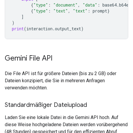
{
"type"
:
"document"
,
"data"
:
base64
.
b64en
{
"type"
:
"text"
,
"text"
:
prompt
}
]
)
print
(
interaction
.
output_text
)
Gemini File API
Die File API ist für größere Dateien (bis zu 2 GB) oder
Dateien konzipiert, die Sie in mehreren Anfragen
verwenden möchten.
Standardmäßiger Dateiupload
Laden Sie eine lokale Datei in die Gemini API hoch. Auf
diese Weise hochgeladene Dateien werden vorübergehend
(48 Stunden) gespeichert und für den effizienten Abruf