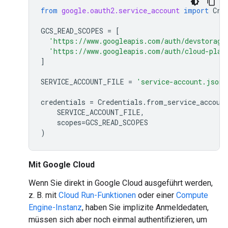
from
google.oauth2.service_account
import
Cre
GCS_READ_SCOPES
=
[
'https://www.googleapis.com/auth/devstorage
'https://www.googleapis.com/auth/cloud-plat
]
SERVICE_ACCOUNT_FILE
=
'service-account.json'
credentials
=
Credentials
.
from_service_accoun
SERVICE_ACCOUNT_FILE
,
scopes
=
GCS_READ_SCOPES
)
Mit Google Cloud
Wenn Sie direkt in Google Cloud ausgeführt werden,
z. B. mit
Cloud Run-Funktionen
oder einer
Compute
Engine-Instanz
, haben Sie implizite Anmeldedaten,
müssen sich aber noch einmal authentifizieren, um