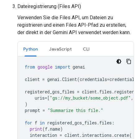
Dateiregistrierung (Files API)
Verwenden Sie die Files API, um Dateien zu
registrieren und einen Files API-Pfad zu erstellen,
der direkt in der Gemini API verwendet werden kann.
Python
JavaScript
CLI
from
google
import
genai
client
=
genai
.
Client
(
credentials
=
credentials
registered_gcs_files
=
client
.
files
.
register_f
uris
=
[
"gs://my_bucket/some_object.pdf"
,
"
)
prompt
=
"Summarize this file."
for
f
in
registered_gcs_files
.
files
:
print
(
f
.
name
)
interaction
=
client
.
interactions
.
create
(