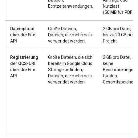
Dateien,
Anfrage oder
Echtzeitanwendungen.
Nutzlast
(
50 MB für PDFs
)
Dateiupload
Große Dateien,
2 GB pro Datei,
über die File
Dateien, die mehrmals
bis zu 20 GB pro
API
verwendet werden.
Projekt
Registrierung
Große Dateien, die sich
2 GB pro Datei,
der GCS-URI
bereits in Google Cloud
keine
über die File
Storage befinden,
Beschränkungen
API
Dateien, die mehrmals
für den
verwendet werden.
Gesamtspeicher