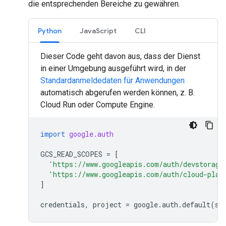
die entsprechenden Bereiche zu gewähren.
Python
JavaScript
CLI
Dieser Code geht davon aus, dass der Dienst
in einer Umgebung ausgeführt wird, in der
Standardanmeldedaten für Anwendungen
automatisch abgerufen werden können, z. B.
Cloud Run oder Compute Engine.
import
google.auth
GCS_READ_SCOPES
=
[
'https://www.googleapis.com/auth/devstorage
'https://www.googleapis.com/auth/cloud-plat
]
credentials
,
project
=
google
.
auth
.
default
(
sc