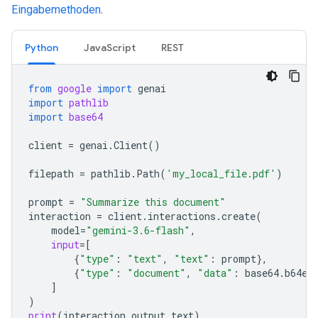
Eingabemethoden
.
Python
JavaScript
REST
from
google
import
genai
import
pathlib
import
base64
client
=
genai
.
Client
()
filepath
=
pathlib
.
Path
(
'my_local_file.pdf'
)
prompt
=
"Summarize this document"
interaction
=
client
.
interactions
.
create
(
model
=
"gemini-3.6-flash"
,
input
=
[
{
"type"
:
"text"
,
"text"
:
prompt
},
{
"type"
:
"document"
,
"data"
:
base64
.
b64en
]
)
print
(
interaction
.
output_text
)