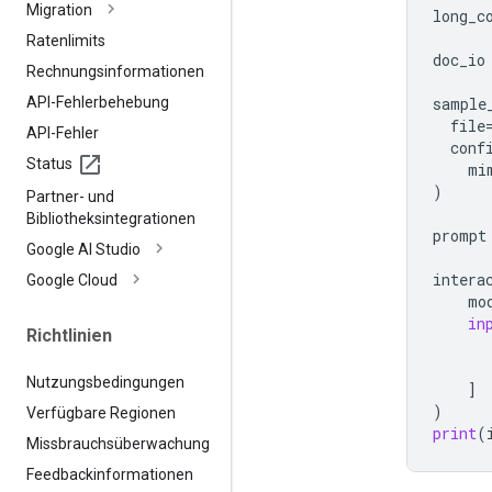
Migration
long_c
Ratenlimits
doc_io
Rechnungsinformationen
API-Fehlerbehebung
sample
file
API-Fehler
conf
Status
mi
)
Partner- und
Bibliotheksintegrationen
prompt
Google AI Studio
intera
Google Cloud
mo
in
Richtlinien
Nutzungsbedingungen
]
)
Verfügbare Regionen
print
(
Missbrauchsüberwachung
Feedbackinformationen