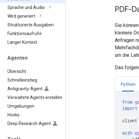
PDF-Da
Sprache und Audio
Wird generiert
Sie können
Strukturierte Ausgaben
kleinere D
Funktionsaufrufe
Anfragen n
Langer Kontext
Mehrfachdi
um die Lat
Agenten
Das folgen
Übersicht
Schnelleinstieg
Python
Antigravity-Agent
Verwaltete Agents erstellen
from
g
Umgebungen
import
Hooks
client
Deep Research-Agent
with
o