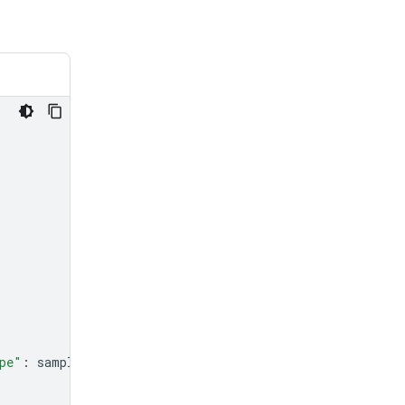
pe"
:
sample_file
.
mime_type
},