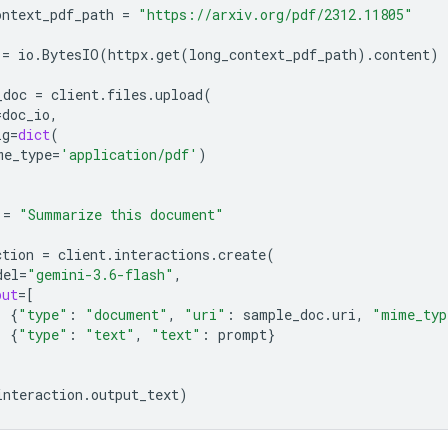
ontext_pdf_path
=
"https://arxiv.org/pdf/2312.11805"
=
io
.
BytesIO
(
httpx
.
get
(
long_context_pdf_path
)
.
content
)
_doc
=
client
.
files
.
upload
(
=
doc_io
,
ig
=
dict
(
me_type
=
'application/pdf'
)
=
"Summarize this document"
ction
=
client
.
interactions
.
create
(
del
=
"gemini-3.6-flash"
,
put
=
[
{
"type"
:
"document"
,
"uri"
:
sample_doc
.
uri
,
"mime_typ
{
"type"
:
"text"
,
"text"
:
prompt
}
interaction
.
output_text
)