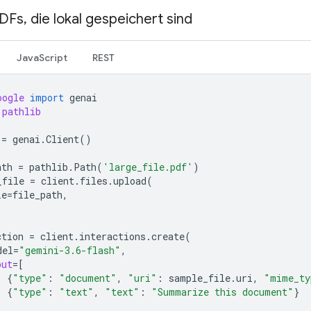
PDFs
,
die lokal gespeichert sind
JavaScript
REST
oogle
import
genai
pathlib
=
genai
.
Client
()
ath
=
pathlib
.
Path
(
'large_file.pdf'
)
_file
=
client
.
files
.
upload
(
le
=
file_path
,
ction
=
client
.
interactions
.
create
(
del
=
"gemini-3.6-flash"
,
put
=
[
{
"type"
:
"document"
,
"uri"
:
sample_file
.
uri
,
"mime_ty
{
"type"
:
"text"
,
"text"
:
"Summarize this document"
}