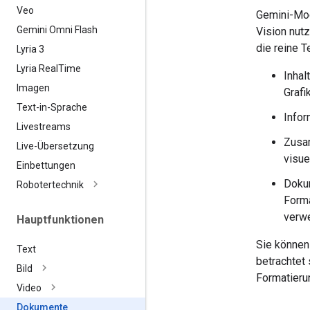
Veo
Gemini-Mod
Gemini Omni Flash
Vision nut
die reine 
Lyria 3
Lyria Real
Time
Inhal
Imagen
Grafi
Text-in-Sprache
Infor
Livestreams
Zusam
Live-Übersetzung
visue
Einbettungen
Dokum
Robotertechnik
Forma
verw
Hauptfunktionen
Sie können
Text
betrachtet 
Bild
Formatieru
Video
Dokumente