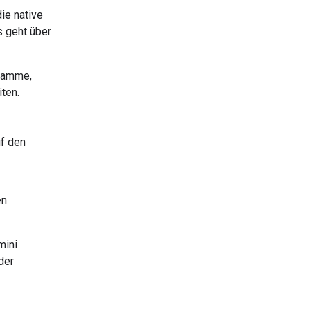
ie native
 geht über
gramme,
ten.
f den
en
mini
der