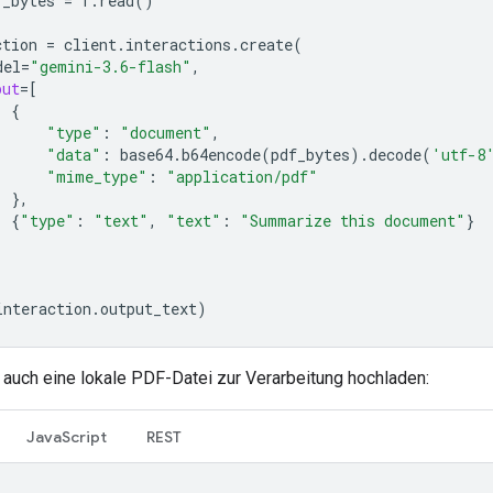
f_bytes
=
f
.
read
()
ction
=
client
.
interactions
.
create
(
del
=
"gemini-3.6-flash"
,
put
=
[
{
"type"
:
"document"
,
"data"
:
base64
.
b64encode
(
pdf_bytes
)
.
decode
(
'utf-8
"mime_type"
:
"application/pdf"
},
{
"type"
:
"text"
,
"text"
:
"Summarize this document"
}
interaction
.
output_text
)
 auch eine lokale PDF-Datei zur Verarbeitung hochladen:
JavaScript
REST