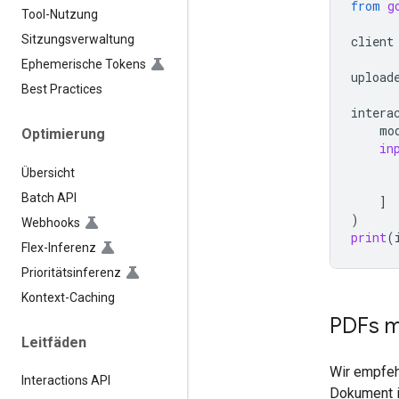
from
g
Tool-Nutzung
Sitzungsverwaltung
client
Ephemerische Tokens
upload
Best Practices
intera
mo
Optimierung
in
Übersicht
Batch API
]
)
Webhooks
print
(
Flex-Inferenz
Prioritätsinferenz
Kontext-Caching
PDFs m
Leitfäden
Wir empfeh
Interactions API
Dokument i