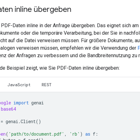
ten inline übergeben
 PDF-Daten inline in der Anfrage übergeben. Das eignet sich am 
okumente oder die temporäre Verarbeitung, bei der Sie in nachf
icht auf die Datei verweisen müssen. Für größere Dokumente, auf
alogen verweisen müssen, empfehlen wir die Verwendung der
F
enz der Anfragen zu verbessern und die Bandbreitennutzung zu r
de Beispiel zeigt, wie Sie PDF-Daten inline übergeben:
JavaScript
REST
oogle
import
genai
base64
=
genai
.
Client
()
pen
(
'path/to/document.pdf'
,
'rb'
)
as
f
: