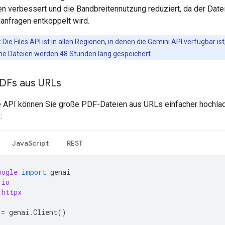
en verbessert und die Bandbreitennutzung reduziert, da der Date
anfragen entkoppelt wird.
:
Die Files API ist in allen Regionen, in denen die Gemini API verfügbar ist
e Dateien werden 48 Stunden lang gespeichert.
DFs aus URLs
le API können Sie große PDF-Dateien aus URLs einfacher hochla
:
JavaScript
REST
oogle
import
genai
io
httpx
=
genai
.
Client
()