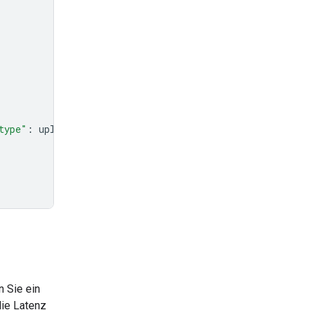
type"
:
uploaded_file
.
mime_type
},
 Sie ein
ie Latenz