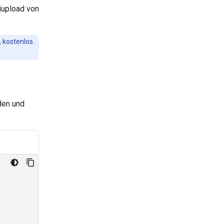
iupload von
, kostenlos.
den und