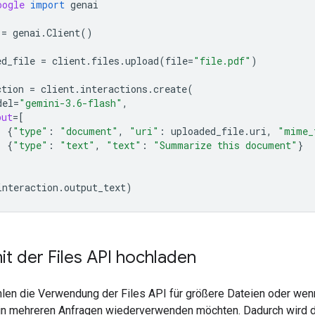
oogle
import
genai
=
genai
.
Client
()
ed_file
=
client
.
files
.
upload
(
file
=
"file.pdf"
)
ction
=
client
.
interactions
.
create
(
del
=
"gemini-3.6-flash"
,
put
=
[
{
"type"
:
"document"
,
"uri"
:
uploaded_file
.
uri
,
"mime_
{
"type"
:
"text"
,
"text"
:
"Summarize this document"
}
interaction
.
output_text
)
it der Files API hochladen
len die Verwendung der Files API für größere Dateien oder wenn
n mehreren Anfragen wiederverwenden möchten. Dadurch wird d