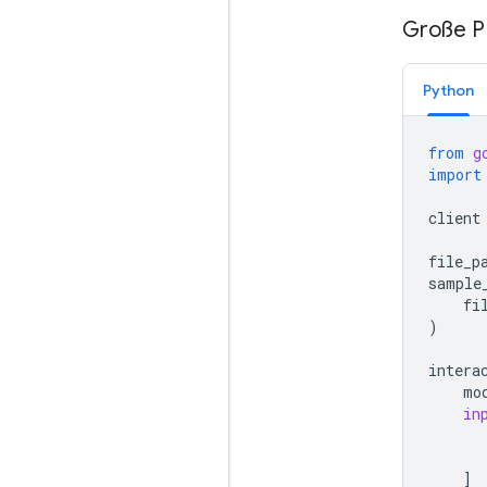
Große 
Python
from
g
import
client
file_p
sample
fi
)
intera
mo
in
]