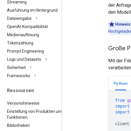
Streaming
der Anfrag
Ausführung im Hintergrund
den Modell
Dateieingabe
Hinweis
Open
AI-Kompatibilität
Hochgeladen
Medienauflösung
Tokenzählung
Große P
Prompt Engineering
Logs und Datasets
Mit der Fi
verarbeiten
Sicherheit
Frameworks
Python
Ressourcen
from
g
Versionshinweise
import
Einstellung von Produkten und
import
Funktionen
client
Bibliotheken