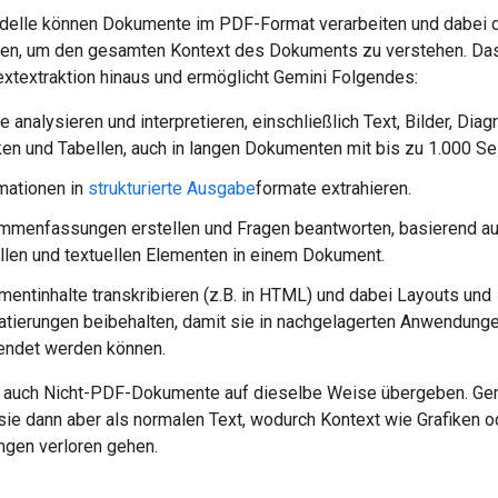
elle können Dokumente im PDF-Format verarbeiten und dabei d
zen, um den gesamten Kontext des Dokuments zu verstehen. Das
Textextraktion hinaus und ermöglicht Gemini Folgendes:
te analysieren und interpretieren, einschließlich Text, Bilder, Dia
ken und Tabellen, auch in langen Dokumenten mit bis zu 1.000 Sei
mationen in
strukturierte Ausgabe
formate extrahieren.
menfassungen erstellen und Fragen beantworten, basierend au
llen und textuellen Elementen in einem Dokument.
entinhalte transkribieren (z.B. in HTML) und dabei Layouts und
tierungen beibehalten, damit sie in nachgelagerten Anwendung
endet werden können.
 auch Nicht-PDF-Dokumente auf dieselbe Weise übergeben. Ge
sie dann aber als normalen Text, wodurch Kontext wie Grafiken o
ngen verloren gehen.