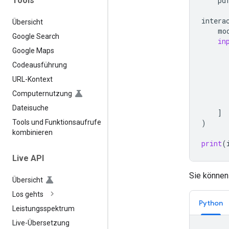
Tools
pd
intera
Übersicht
mo
Google Search
in
Google Maps
Codeausführung
URL-Kontext
Computernutzung
Dateisuche
]
)
Tools und Funktionsaufrufe
kombinieren
print
(
Live API
Sie können
Übersicht
Los gehts
Python
Leistungsspektrum
Live-Übersetzung