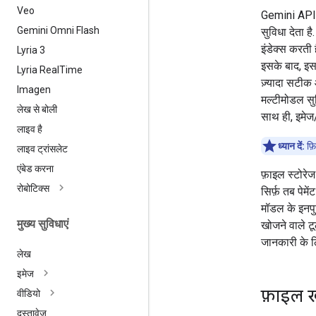
Veo
Gemini API,
Gemini Omni Flash
सुविधा देता है
इंडेक्स करती 
Lyria 3
इसके बाद, इस
Lyria Real
Time
ज़्यादा सटीक 
Imagen
मल्टीमोडल सु
लेख से बोली
साथ ही, इमेज/
लाइव है
ध्यान दें:
फ़ि
लाइव ट्रांसलेट
एंबेड करना
फ़ाइल स्टोरेज
रोबोटिक्स
सिर्फ़ तब पेम
मॉडल के इनपु
मुख्य सुविधाएं
खोजने वाले ट
जानकारी के 
लेख
इमेज
फ़ाइल खो
वीडियो
दस्तावेज़