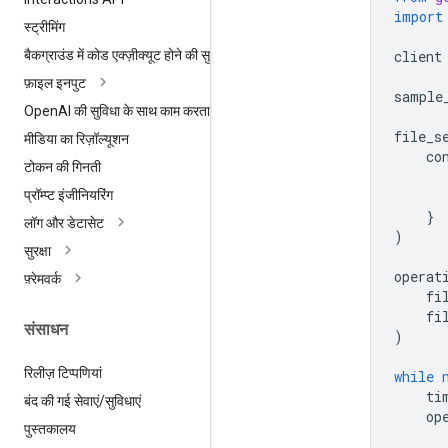
import
स्ट्रीमिंग
client
बैकग्राउंड में कोड एक्ज़ीक्यूट होने की सुविधा
फ़ाइल इनपुट
sample
Open
AI की सुविधा के साथ काम करता है
file_s
मीडिया का रिज़ॉल्यूशन
co
टोकन की गिनती
प्रॉम्प्ट इंजीनियरिंग
}
लॉग और डेटासेट
)
सुरक्षा
operat
फ़्रेमवर्क
fi
fi
संसाधन
)
रिलीज़ टिप्पणियां
while
ti
बंद की गई सेवाएं
/
सुविधाएं
op
पुस्तकालय