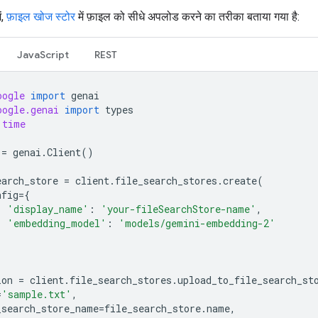
ं,
फ़ाइल खोज स्टोर
में फ़ाइल को सीधे अपलोड करने का तरीका बताया गया है:
JavaScript
REST
oogle
import
genai
oogle.genai
import
types
time
=
genai
.
Client
()
earch_store
=
client
.
file_search_stores
.
create
(
nfig
=
{
'display_name'
:
'your-fileSearchStore-name'
,
'embedding_model'
:
'models/gemini-embedding-2'
ion
=
client
.
file_search_stores
.
upload_to_file_search_st
=
'sample.txt'
,
_search_store_name
=
file_search_store
.
name
,