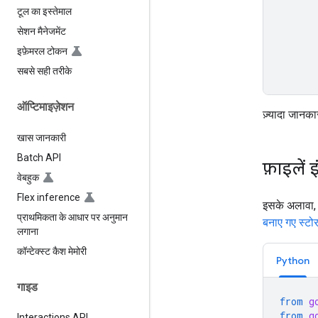
टूल का इस्तेमाल
सेशन मैनेजमेंट
इफ़ेमरल टोकन
सबसे सही तरीके
ऑप्टिमाइज़ेशन
ज़्यादा जानका
खास जानकारी
Batch API
फ़ाइलें इ
वेबहुक
Flex inference
इसके अलावा,
प्राथमिकता के आधार पर अनुमान
बनाए गए स्टोर म
लगाना
कॉन्टेक्स्ट कैश मेमोरी
Python
गाइड
from
g
from
g
Interactions API