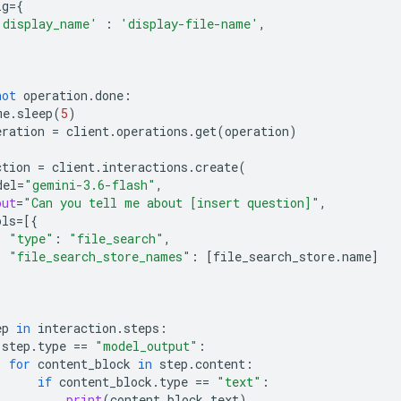
ig
=
{
'display_name'
:
'display-file-name'
,
not
operation
.
done
:
me
.
sleep
(
5
)
eration
=
client
.
operations
.
get
(
operation
)
ction
=
client
.
interactions
.
create
(
del
=
"gemini-3.6-flash"
,
put
=
"Can you tell me about [insert question]"
,
ols
=
[{
"type"
:
"file_search"
,
"file_search_store_names"
:
[
file_search_store
.
name
]
ep
in
interaction
.
steps
:
step
.
type
==
"model_output"
:
for
content_block
in
step
.
content
:
if
content_block
.
type
==
"text"
:
print
(
content_block
.
text
)