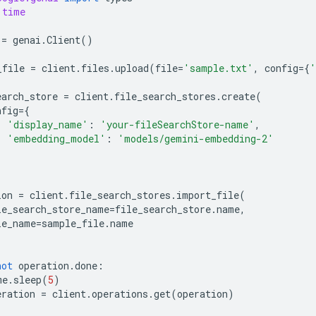
time
=
genai
.
Client
()
_file
=
client
.
files
.
upload
(
file
=
'sample.txt'
,
config
=
{
'
earch_store
=
client
.
file_search_stores
.
create
(
nfig
=
{
'display_name'
:
'your-fileSearchStore-name'
,
'embedding_model'
:
'models/gemini-embedding-2'
ion
=
client
.
file_search_stores
.
import_file
(
le_search_store_name
=
file_search_store
.
name
,
le_name
=
sample_file
.
name
not
operation
.
done
:
me
.
sleep
(
5
)
eration
=
client
.
operations
.
get
(
operation
)