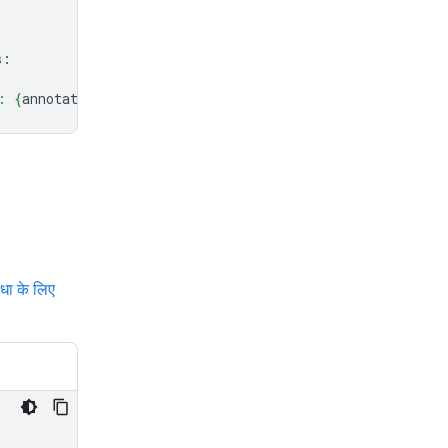
s
:
: 
{
annotation
.
source
}
"
)
धा के लिए