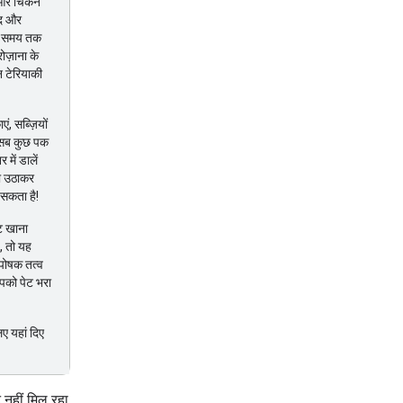
ं, और चिकन
ंद और
ंबे समय तक
रोज़ाना के
 टेरियाकी
, सब्ज़ियों
ब सब कुछ पक
में डालें
को उठाकर
 सकता है!
ट खाना
, तो यह
 पोषक तत्व
आपको पेट भरा
ए यहां दिए
 नहीं मिल रहा