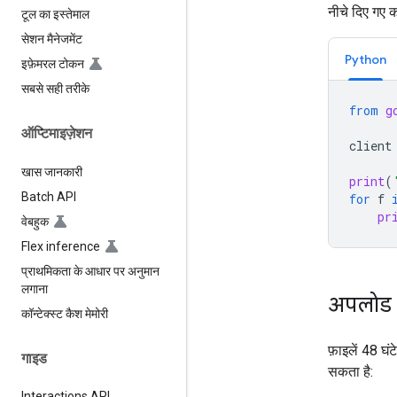
नीचे दिए गए 
टूल का इस्तेमाल
सेशन मैनेजमेंट
Python
इफ़ेमरल टोकन
सबसे सही तरीके
from
g
ऑप्टिमाइज़ेशन
client
खास जानकारी
print
(
Batch API
for
f
pr
वेबहुक
Flex inference
प्राथमिकता के आधार पर अनुमान
लगाना
अपलोड क
कॉन्टेक्स्ट कैश मेमोरी
फ़ाइलें 48 घ
गाइड
सकता है:
Interactions API