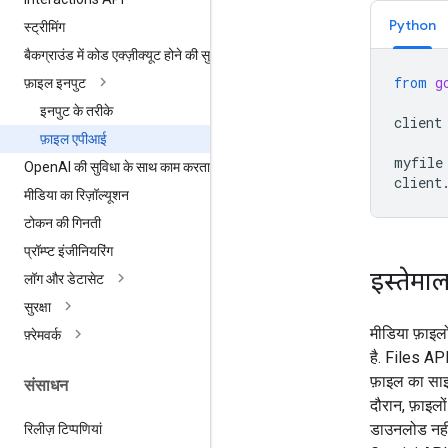
Python
स्ट्रीमिंग
बैकग्राउंड में कोड एक्ज़ीक्यूट होने की सुविधा
from
g
फ़ाइल इनपुट
इनपुट के तरीके
client
फ़ाइल एपीआई
myfile
Open
AI की सुविधा के साथ काम करता है
client
मीडिया का रिज़ॉल्यूशन
टोकन की गिनती
प्रॉम्प्ट इंजीनियरिंग
इस्तेमाल
लॉग और डेटासेट
सुरक्षा
मीडिया फ़ाइल
फ़्रेमवर्क
है. Files API
फ़ाइल का साइज
संसाधन
दौरान, फ़ाइलो
डाउनलोड नहीं
रिलीज़ टिप्पणियां