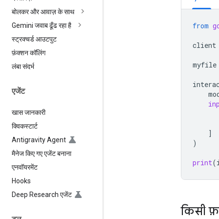
बोलकर और आवाज़ के साथ
from
g
Gemini जवाब ढूँढ रहा है
स्ट्रक्चर्ड आउटपुट
client
फ़ंक्शन कॉलिंग
myfile
लंबा संदर्भ
intera
एजेंट
mo
in
खास जानकारी
क्विकस्टार्ट
]
Antigravity Agent
)
मैनेज किए गए एजेंट बनाना
print
(
एनवॉयरमेंट
Hooks
Deep Research एजेंट
किसी फ़