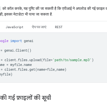
t
को कॉल करके, यह पुष्टि की जा सकती है कि एपीआई ने अपलोड की गई फ़ाइल 
ही, इसका मेटाडेटा भी पाया जा सकता है.
JavaScript
ऐप पर जाएं
REST
oogle
import
genai
=
genai
.
Client
()
=
client
.
files
.
upload
(
file
=
'path/to/sample.mp3'
)
ame
=
myfile
.
name
=
client
.
files
.
get
(
name
=
file_name
)
myfile
)
ी गई फ़ाइलों की सूची