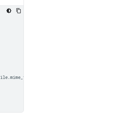
file
.
mime_type
}