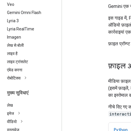
Veo
Gemini एक सा
Gemini Omni Flash
इस गाइड में,
Lyria 3
ऑडियो फ़ाइलों
Lyria Real
Time
कार्रवाइयां एक
Imagen
फ़ाइल प्रॉम्प्
लेख से बोली
लाइव है
लाइव ट्रांसलेट
फ़ाइल अ
एंबेड करना
रोबोटिक्स
मीडिया फ़ाइल
(इसमें फ़ाइलें
मुख्य सुविधाएं
का इस्तेमाल क
लेख
नीचे दिए गए 
interact
इमेज
वीडियो
Python
दस्तावेज़