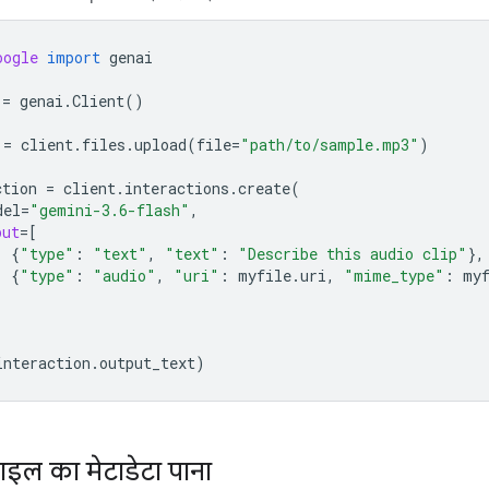
oogle
import
genai
=
genai
.
Client
()
=
client
.
files
.
upload
(
file
=
"path/to/sample.mp3"
)
ction
=
client
.
interactions
.
create
(
del
=
"gemini-3.6-flash"
,
put
=
[
{
"type"
:
"text"
,
"text"
:
"Describe this audio clip"
},
{
"type"
:
"audio"
,
"uri"
:
myfile
.
uri
,
"mime_type"
:
my
interaction
.
output_text
)
ाइल का मेटाडेटा पाना