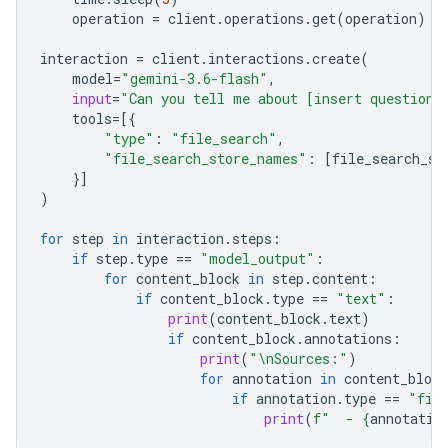
operation
=
client
.
operations
.
get
(
operation
)
interaction
=
client
.
interactions
.
create
(
model
=
"gemini-3.6-flash"
,
input
=
"Can you tell me about [insert question]
tools
=
[{
"type"
:
"file_search"
,
"file_search_store_names"
:
[
file_search_st
}]
)
for
step
in
interaction
.
steps
:
if
step
.
type
==
"model_output"
:
for
content_block
in
step
.
content
:
if
content_block
.
type
==
"text"
:
print
(
content_block
.
text
)
if
content_block
.
annotations
:
print
(
"
\n
Sources:"
)
for
annotation
in
content_block
if
annotation
.
type
==
"fil
print
(
f
"  - 
{
annotatio