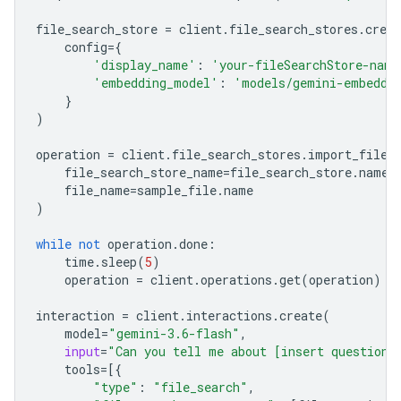
file_search_store
=
client
.
file_search_stores
.
creat
config
=
{
'display_name'
:
'your-fileSearchStore-name
'embedding_model'
:
'models/gemini-embeddi
}
)
operation
=
client
.
file_search_stores
.
import_file
(
file_search_store_name
=
file_search_store
.
name
,
file_name
=
sample_file
.
name
)
while
not
operation
.
done
:
time
.
sleep
(
5
)
operation
=
client
.
operations
.
get
(
operation
)
interaction
=
client
.
interactions
.
create
(
model
=
"gemini-3.6-flash"
,
input
=
"Can you tell me about [insert question]
tools
=
[{
"type"
:
"file_search"
,