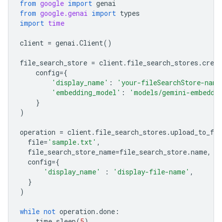
from
google
import
genai
from
google.genai
import
types
import
time
client
=
genai
.
Client
()
file_search_store
=
client
.
file_search_stores
.
creat
config
=
{
'display_name'
:
'your-fileSearchStore-name
'embedding_model'
:
'models/gemini-embeddi
}
)
operation
=
client
.
file_search_stores
.
upload_to_fil
file
=
'sample.txt'
,
file_search_store_name
=
file_search_store
.
name
,
config
=
{
'display_name'
:
'display-file-name'
,
}
)
while
not
operation
.
done
:
time
.
sleep
(
5
)