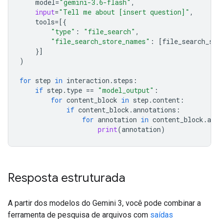
model
=
"gemini-3.6-flash"
,
input
=
"Tell me about [insert question]"
,
tools
=
[{
"type"
:
"file_search"
,
"file_search_store_names"
:
[
file_search_st
}]
)
for
step
in
interaction
.
steps
:
if
step
.
type
==
"model_output"
:
for
content_block
in
step
.
content
:
if
content_block
.
annotations
:
for
annotation
in
content_block
.
ann
print
(
annotation
)
Resposta estruturada
A partir dos modelos do Gemini 3, você pode combinar a
ferramenta de pesquisa de arquivos com
saídas