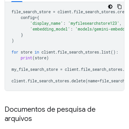
file_search_store
=
client
.
file_search_stores
.
creat
config
=
{
'display_name'
:
'myfilesearchstore123'
,
'embedding_model'
:
'models/gemini-embeddi
}
)
for
store
in
client
.
file_search_stores
.
list
():
print
(
store
)
my_file_search_store
=
client
.
file_search_stores
.
g
client
.
file_search_stores
.
delete
(
name
=
file_search_
Documentos de pesquisa de
arquivos