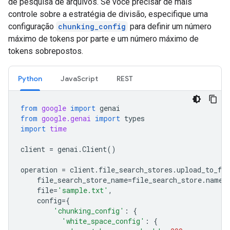
de pesquisa de arquivos. Se você precisar de mais
controle sobre a estratégia de divisão, especifique uma
configuração
chunking_config
para definir um número
máximo de tokens por parte e um número máximo de
tokens sobrepostos.
Python
JavaScript
REST
from
google
import
genai
from
google.genai
import
types
import
time
client
=
genai
.
Client
()
operation
=
client
.
file_search_stores
.
upload_to_fil
file_search_store_name
=
file_search_store
.
name
,
file
=
'sample.txt'
,
config
=
{
'chunking_config'
:
{
'white_space_config'
:
{