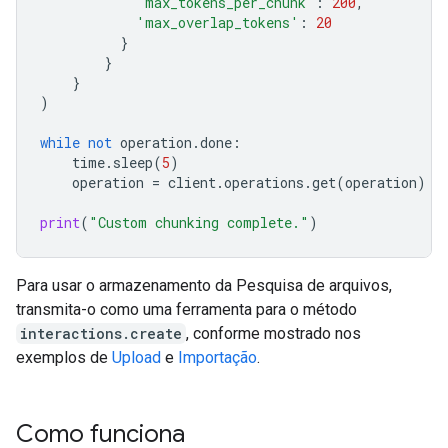
'max_tokens_per_chunk'
:
200
,
'max_overlap_tokens'
:
20
}
}
}
)
while
not
operation
.
done
:
time
.
sleep
(
5
)
operation
=
client
.
operations
.
get
(
operation
)
print
(
"Custom chunking complete."
)
Para usar o armazenamento da Pesquisa de arquivos,
transmita-o como uma ferramenta para o método
interactions.create
, conforme mostrado nos
exemplos de
Upload
e
Importação
.
Como funciona