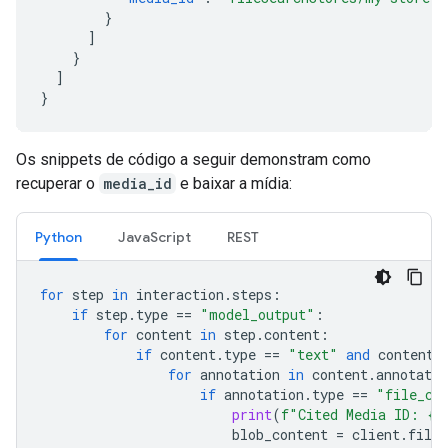
}
]
}
]
}
Os snippets de código a seguir demonstram como
recuperar o
media_id
e baixar a mídia:
Python
JavaScript
REST
for
step
in
interaction
.
steps
:
if
step
.
type
==
"model_output"
:
for
content
in
step
.
content
:
if
content
.
type
==
"text"
and
content
.
for
annotation
in
content
.
annotatio
if
annotation
.
type
==
"file_ci
print
(
f
"Cited Media ID: 
{
a
blob_content
=
client
.
file_