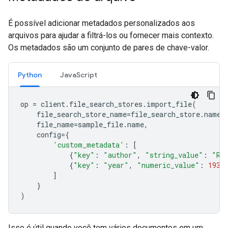
É possível adicionar metadados personalizados aos
arquivos para ajudar a filtrá-los ou fornecer mais contexto.
Os metadados são um conjunto de pares de chave-valor.
Python
JavaScript
op
=
client
.
file_search_stores
.
import_file
(
file_search_store_name
=
file_search_store
.
name
,
file_name
=
sample_file
.
name
,
config
=
{
'custom_metadata'
:
[
{
"key"
:
"author"
,
"string_value"
:
"Ro
{
"key"
:
"year"
,
"numeric_value"
:
1934
]
}
)
Isso é útil quando você tem vários documentos em um