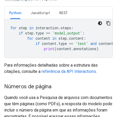
Python
JavaScript
REST
for
step
in
interaction
.
steps
:
if
step
.
type
==
'model_output'
:
for
content
in
step
.
content
:
if
content
.
type
==
'text'
and
content
.
print
(
content
.
annotations
)
Para informações detalhadas sobre a estrutura das
citações, consulte a
referência da API Interactions
.
Números de página
Quando você usa a Pesquisa de arquivos com documentos
que têm páginas (como PDFs), a resposta do modelo pode
incluir o número da página em que as informações foram
encontradas. É possível acessar essas informações