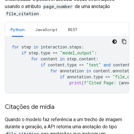
usando o atributo
page_number
de uma anotação
file_citation
.
Python
JavaScript
REST
for
step
in
interaction
.
steps
:
if
step
.
type
==
"model_output"
:
for
content
in
step
.
content
:
if
content
.
type
==
"text"
and
content
.
for
annotation
in
content
.
annotatio
if
annotation
.
type
==
"file_ci
print
(
f
"Cited Page: 
{
annot
Citações de mídia
Quando o modelo faz referência a um trecho de imagem
durante a geração, a API retorna uma anotação do tipo
file_citation
nas anotações que incluem um