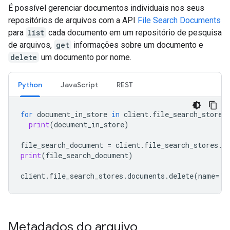
É possível gerenciar documentos individuais nos seus
repositórios de arquivos com a API
File Search Documents
para
list
cada documento em um repositório de pesquisa
de arquivos,
get
informações sobre um documento e
delete
um documento por nome.
Python
JavaScript
REST
for
document_in_store
in
client
.
file_search_stores
print
(
document_in_store
)
file_search_document
=
client
.
file_search_stores
.
d
print
(
file_search_document
)
client
.
file_search_stores
.
documents
.
delete
(
name
=
'f
Metadados do arquivo