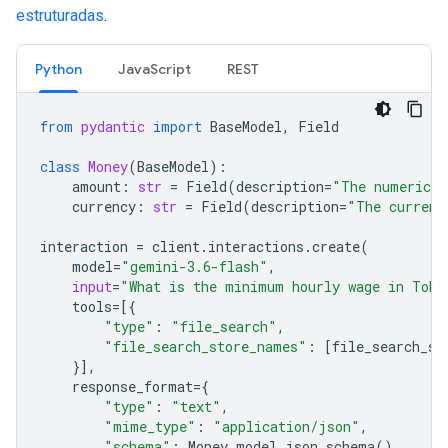
estruturadas
.
Python
JavaScript
REST
from
pydantic
import
BaseModel
,
Field
class
Money
(
BaseModel
):
amount
:
str
=
Field
(
description
=
"The numerical
currency
:
str
=
Field
(
description
=
"The currenc
interaction
=
client
.
interactions
.
create
(
model
=
"gemini-3.6-flash"
,
input
=
"What is the minimum hourly wage in Toky
tools
=
[{
"type"
:
"file_search"
,
"file_search_store_names"
:
[
file_search_st
}],
response_format
=
{
"type"
:
"text"
,
"mime_type"
:
"application/json"
,
"schema"
:
Money
.
model_json_schema
()