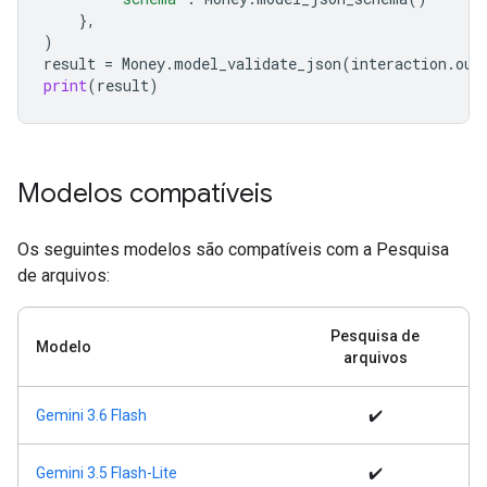
},
)
result
=
Money
.
model_validate_json
(
interaction
.
out
print
(
result
)
Modelos compatíveis
Os seguintes modelos são compatíveis com a Pesquisa
de arquivos:
Pesquisa de
Modelo
arquivos
Gemini 3.6 Flash
✔️
Gemini 3.5 Flash-Lite
✔️