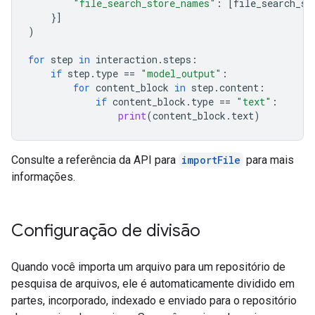
"file_search_store_names"
:
[
file_search_st
}]
)
for
step
in
interaction
.
steps
:
if
step
.
type
==
"model_output"
:
for
content_block
in
step
.
content
:
if
content_block
.
type
==
"text"
:
print
(
content_block
.
text
)
Consulte a referência da API para
importFile
para mais
informações.
Configuração de divisão
Quando você importa um arquivo para um repositório de
pesquisa de arquivos, ele é automaticamente dividido em
partes, incorporado, indexado e enviado para o repositório