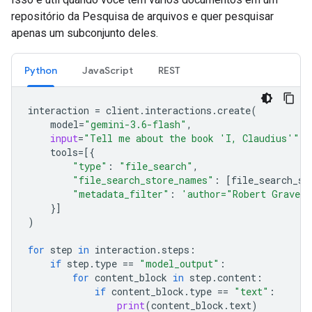
repositório da Pesquisa de arquivos e quer pesquisar
apenas um subconjunto deles.
Python
JavaScript
REST
interaction
=
client
.
interactions
.
create
(
model
=
"gemini-3.6-flash"
,
input
=
"Tell me about the book 'I, Claudius'"
,
tools
=
[{
"type"
:
"file_search"
,
"file_search_store_names"
:
[
file_search_st
"metadata_filter"
:
'author="Robert Graves
}]
)
for
step
in
interaction
.
steps
:
if
step
.
type
==
"model_output"
:
for
content_block
in
step
.
content
:
if
content_block
.
type
==
"text"
:
print
(
content_block
.
text
)