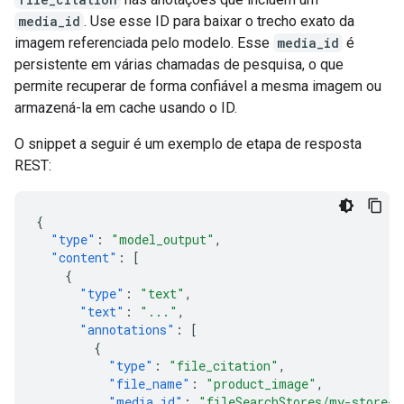
media_id
. Use esse ID para baixar o trecho exato da
imagem referenciada pelo modelo. Esse
media_id
é
persistente em várias chamadas de pesquisa, o que
permite recuperar de forma confiável a mesma imagem ou
armazená-la em cache usando o ID.
O snippet a seguir é um exemplo de etapa de resposta
REST:
{
"type"
:
"model_output"
,
"content"
:
[
{
"type"
:
"text"
,
"text"
:
"..."
,
"annotations"
:
[
{
"type"
:
"file_citation"
,
"file_name"
:
"product_image"
,
"media_id"
:
"fileSearchStores/my-store-1