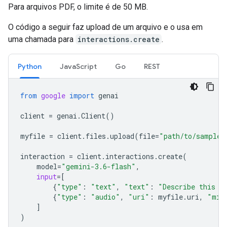
Para arquivos PDF, o limite é de 50 MB.
O código a seguir faz upload de um arquivo e o usa em
uma chamada para
interactions.create
.
Python
JavaScript
Go
REST
from
google
import
genai
client
=
genai
.
Client
()
myfile
=
client
.
files
.
upload
(
file
=
"path/to/sample.
interaction
=
client
.
interactions
.
create
(
model
=
"gemini-3.6-flash"
,
input
=
[
{
"type"
:
"text"
,
"text"
:
"Describe this a
{
"type"
:
"audio"
,
"uri"
:
myfile
.
uri
,
"mim
]
)