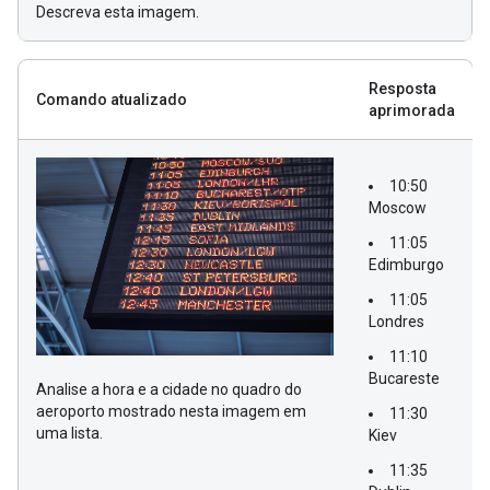
Descreva esta imagem.
Resposta
Comando atualizado
aprimorada
10:50
Moscow
11:05
Edimburgo
11:05
Londres
11:10
Bucareste
Analise a hora e a cidade no quadro do
aeroporto mostrado nesta imagem em
11:30
uma lista.
Kiev
11:35