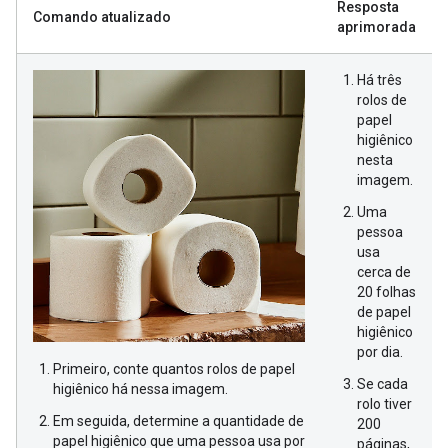
Resposta
Comando atualizado
aprimorada
Há três
rolos de
papel
higiênico
nesta
imagem.
Uma
pessoa
usa
cerca de
20 folhas
de papel
higiênico
por dia.
Primeiro, conte quantos rolos de papel
Se cada
higiênico há nessa imagem.
rolo tiver
Em seguida, determine a quantidade de
200
papel higiênico que uma pessoa usa por
páginas,