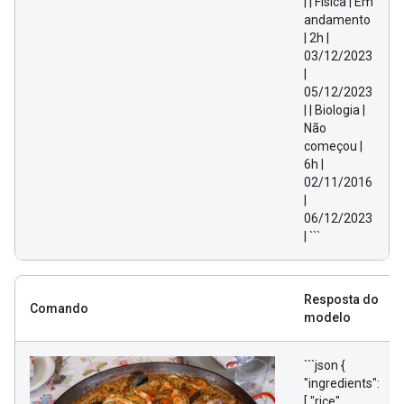
| | Física | Em
andamento
| 2h |
03/12/2023
|
05/12/2023
| | Biologia |
Não
começou |
6h |
02/11/2016
|
06/12/2023
| ```
Resposta do
Comando
modelo
```json {
"ingredients":
[ "rice",