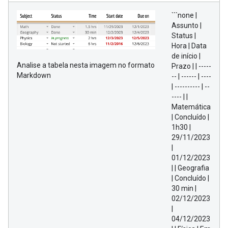
```none |
Assunto |
Status |
Hora | Data
de início |
Analise a tabela nesta imagem no formato
Prazo | | -----
Markdown
-- | ------ | ----
| ---------- | --
---- | |
Matemática
| Concluído |
1h30 |
29/11/2023
|
01/12/2023
| | Geografia
| Concluído |
30 min |
02/12/2023
|
04/12/2023