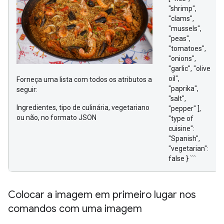
"shrimp",
"clams",
"mussels",
"peas",
"tomatoes",
"onions",
"garlic", "olive
oil",
Forneça uma lista com todos os atributos a
"paprika",
seguir:
"salt",
Ingredientes, tipo de culinária, vegetariano
"pepper" ],
ou não, no formato JSON
"type of
cuisine":
"Spanish",
"vegetarian":
false } ```
Colocar a imagem em primeiro lugar nos
comandos com uma imagem