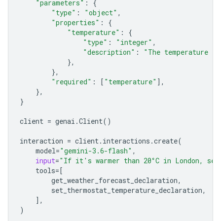
"parameters"
:
{
"type"
:
"object"
,
"properties"
:
{
"temperature"
:
{
"type"
:
"integer"
,
"description"
:
"The temperature in
},
},
"required"
:
[
"temperature"
],
},
}
client
=
genai
.
Client
()
interaction
=
client
.
interactions
.
create
(
model
=
"gemini-3.6-flash"
,
input
=
"If it's warmer than 20°C in London, set
tools
=
[
get_weather_forecast_declaration
,
set_ther
mostat_temperature_declaration
,
],
)