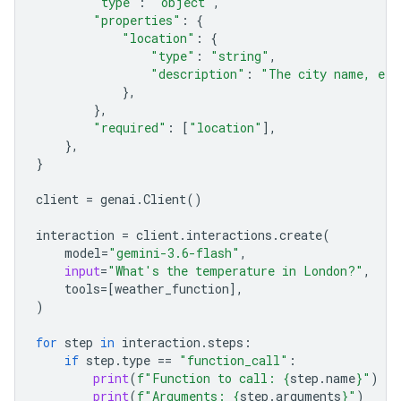
"type"
:
"object"
,
"properties"
:
{
"location"
:
{
"type"
:
"string"
,
"description"
:
"The city name, e.g
},
},
"required"
:
[
"location"
],
},
}
client
=
genai
.
Client
()
interaction
=
client
.
interactions
.
create
(
model
=
"gemini-3.6-flash"
,
input
=
"What's the temperature in London?"
,
tools
=
[
weather_function
],
)
for
step
in
interaction
.
steps
:
if
step
.
type
==
"function_call"
:
print
(
f
"Function to call: 
{
step
.
name
}
"
)
print
(
f
"Arguments: 
{
step
.
arguments
}
"
)