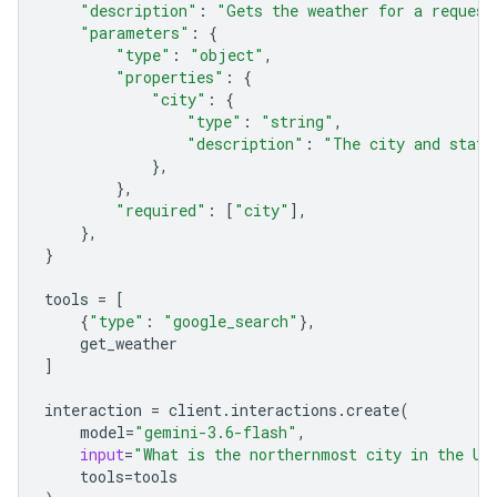
"description"
:
"Gets the weather for a request
"parameters"
:
{
"type"
:
"object"
,
"properties"
:
{
"city"
:
{
"type"
:
"string"
,
"description"
:
"The city and state
},
},
"required"
:
[
"city"
],
},
}
tools
=
[
{
"type"
:
"google_search"
},
get_weather
]
interaction
=
client
.
interactions
.
create
(
model
=
"gemini-3.6-flash"
,
input
=
"What is the northernmost city in the Un
tools
=
tools