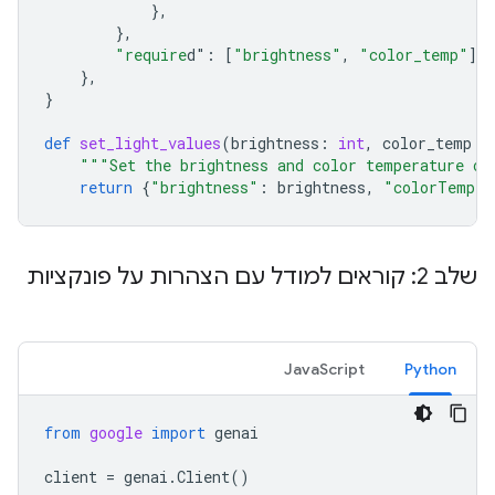
},
},
"require
d"
:
[
"brightness"
,
"color_temp"
],
},
}
def
set_light_values
(
brightness
:
int
,
color_temp
:
"""Set the brightness and color temperature of
return
{
"brightness"
:
brightness
,
"colorTemper
שלב 2: קוראים למודל עם הצהרות על פונקציות
JavaScript
Python
from
google
import
genai
client
=
genai
.
Client
()