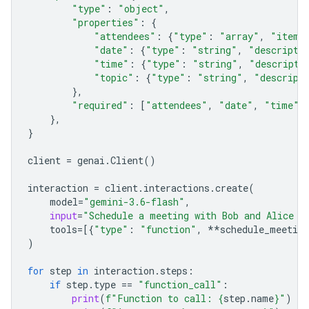
"type"
:
"object"
,
"properties"
:
{
"attendees"
:
{
"type"
:
"array"
,
"items
"date"
:
{
"type"
:
"string"
,
"descripti
"time"
:
{
"type"
:
"string"
,
"descripti
"topic"
:
{
"type"
:
"string"
,
"descript
},
"required"
:
[
"attendees"
,
"date"
,
"time"
,
},
}
client
=
genai
.
Client
()
interaction
=
client
.
interactions
.
create
(
model
=
"gemini-3.6-flash"
,
input
=
"Schedule a meeting with Bob and Alice f
tools
=
[{
"type"
:
"function"
,
**
schedule_meeting
)
for
step
in
interaction
.
steps
:
if
step
.
type
==
"function_call"
:
print
(
f
"Function to call: 
{
step
.
name
}
"
)