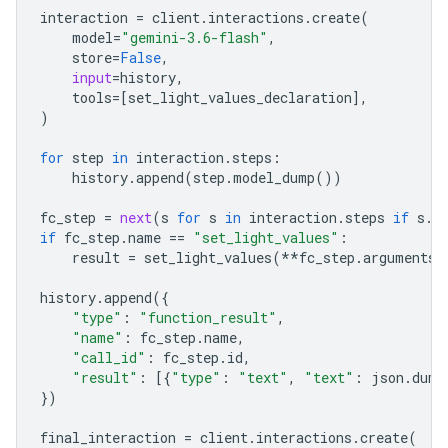
interaction
=
client
.
interactions
.
create
(
model
=
"gemini-3.6-flash"
,
store
=
False
,
input
=
history
,
tools
=
[
set_light_values_declaration
],
)
for
step
in
interaction
.
steps
:
history
.
append
(
step
.
model_dump
())
fc_step
=
next
(
s
for
s
in
interaction
.
steps
if
s
.
t
if
fc_step
.
name
==
"set_light_values"
:
result
=
set_light_values
(
**
fc_step
.
arguments
)
history
.
append
({
"type"
:
"function_result"
,
"name"
:
fc_step
.
name
,
"call_id"
:
fc_step
.
id
,
"result"
:
[{
"type"
:
"text"
,
"text"
:
json
.
dump
})
final_interactio
n 
=
client
.
interactions
.
create
(