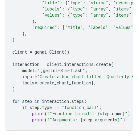
"title"
:
{
"type"
:
"string"
,
"descript
"labels"
:
{
"type"
:
"array"
,
"items"
:
"values"
:
{
"type"
:
"array"
,
"items"
:
},
"required"
:
[
"title"
,
"labels"
,
"values"
]
},
}
client
=
genai
.
Client
()
interaction
=
client
.
interactions
.
create
(
model
=
"
;gemini-3.6-flash"
,
input
=
"Create a bar chart titled 'Quarterly Sa
tools
=
[
create_chart_function
],
)
for
step
in
interaction
.
steps
:
if
step
.
type
==
"function_call"
:
print
(
f
"Function to call: 
{
step
.
name
}
"
)
print
(
f
"Arguments: 
{
step
.
arguments
}
"
)