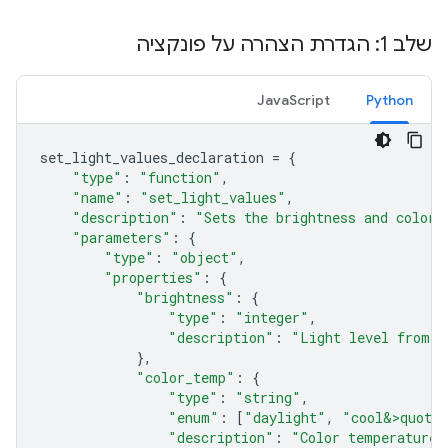
שלב 1: הגדרת הצהרה על פונקציה
JavaScript
Python
set_light_values_declaration
=
{
"type"
:
"function"
,
"name"
:
"set_light_values"
,
"description"
:
"Sets the brightness and color 
"parameters"
:
{
"type"
:
"object"
,
"properties"
:
{
"brightness"
:
{
"type"
:
"integer"
,
"description"
:
"Light level from 0
},
"color_temp"
:
{
"type"
:
"string"
,
"enum"
:
[
"daylight"
,
"cool&>quot;
"description"
:
"Color temperature"