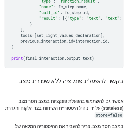
"type"
:
"function_result"
,
"name"
:
fc_step
.
name
,
"call_id"
:
fc_step
.
id
,
"result"
:
[{
"type"
:
"text"
,
"text"
:
j
}
],
tools
=
[
set_light_values_declarat
ion
],
previous_interaction_id
=
interaction
.
id
,
)
print
(
final_interaction
.
output_text
)
בקשה להפעלת פונקציה ללא שמירת מצב
אפשר גם להשתמש בהפעלת פונקציות במצב חסר מצב
(stateless) על ידי ניהול היסטוריית השיחות בצד הלקוח והגדרת
.
store=false
במצב חסר מצב, צריך להעביר את ההיסטוריה המלאה של