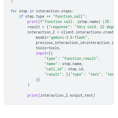
)
for
step
in
interaction
.
steps
:
if
step
.
type
==
"function_call"
:
print
(
f
"Function call: 
{
step
.
name
}
 (ID: 
{
s
result
=
{
"response"
:
"Very cold. 22 degre
interaction_2
=
client
.
interactions
.
create
model
=
"gemini-3.6-flash"
,
previous_interaction_id
=
interaction
.
id
,
tools
=
tools
,
input
=
[{
"type"
:
"function_result"
,
"name"
:
step
.
name
,
"call_id"
:
step
.
id
,
"result"
:
[{
"type"
:
"text"
,
"text
}]
)
print
(
interaction_2
.
output_text
)