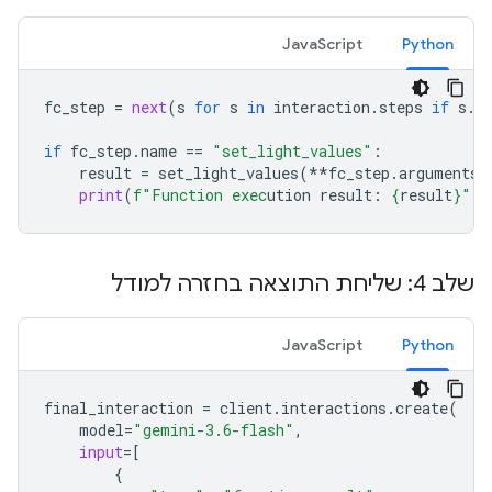
JavaScript
Python
fc_step
=
next
(
s
for
s
in
interaction
.
steps
if
s
.
t
if
fc_step
.
name
==
"set_light_values"
:
result
=
set_light_values
(
**
fc_step
.
arguments
)
print
(
f
"Function exec
ution result: 
{
result
}
"
)
שלב 4: שליחת התוצאה בחזרה למודל
JavaScript
Python
final_interaction
=
client
.
interactions
.
create
(
model
=
"gemini-3.6-flash"
,
input
=
[
{