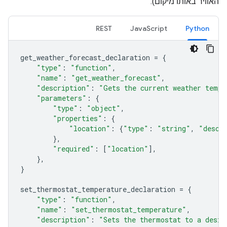
האוויר באותו מיקום).
REST
JavaScript
Python
get_weather_forecast_declaration
=
{
"type"
:
"function"
,
"name"
:
"get_weather_forecast"
,
"description"
:
"Gets the current weather tempe
"parameters"
:
{
"type"
:
"object"
,
"properties"
:
{
"location"
:
{
"type"
:
"string"
,
"descr
},
"required"
:
[
"location"
],
},
}
set_thermostat_temperature_declaration
=
{
"type"
:
"function"
,
"name"
:
"set_thermostat_temperature"
,
"description"
:
"Sets the thermostat to a desir