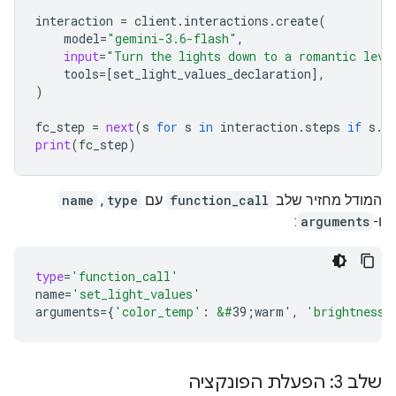
interaction
=
client
.
interactions
.
create
(
model
=
"gemini-3.6-flash"
,
input
=
"Turn the lights down to a romantic leve
tools
=
[
set_light_values_declaration
],
)
fc_step
=
next
(
s
for
s
in
interaction
.
steps
if
s
.
t
print
(
fc_step
)
המודל מחזיר שלב
function_call
עם
type
,
name
ו-
arguments
:
type
=
'function_call'
name
=
'set_light_values'
arguments
=
{
'color_temp'
:
&#
39;warm'
,
'brightness'
שלב 3: הפעלת הפונקציה