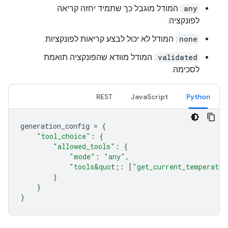
any
: המודל מוגבל כך שתמיד יחזה קריאה
לפונקציה.
none
: המודל לא יכול לבצע קריאות לפונקציות.
validated
: המודל מוודא שהפונקציה תואמת
לסכימה.
REST
JavaScript
Python
generation_config
=
{
"tool_choice"
:
{
"allowed_tools"
:
{
"mode"
:
"any"
,
"tools&quo
t;
:
[
"get_current_temperatur
}
}
}