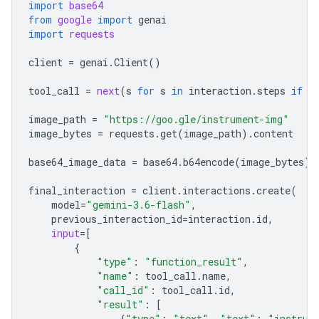
import
base64
from
google
import
genai
import
requests
client
=
genai
.
Client
()
tool_call
=
next
(
s
for
s
in
interaction
.
steps
if
s
image_path
=
"https://goo.gle/instrument-img"
image_bytes
=
requests
.
get
(
image_path
)
.
content
base64_image_data
=
base64
.
b64encode
(
image_bytes
)
.
final_interaction
=
client
.
interactions
.
create
(
model
=
"gemini-3.6-flash"
,
previous_interaction_id
=
interaction
.
id
,
input
=
[
{
"type"
:
"function_result"
,
"name"
:
tool_call
.
name
,
"call_id"
:
tool_call
.
id
,
"result"
:
[
{
"type"
:
"text"
,
"text"
:
"instrum