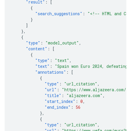
"result"
:
[
{
"search_suggestions"
:
"<!-- HTML and CSS
}
]
},
{
"type"
:
"model_output"
,
"content"
:
[
{
"type"
:
"text"
,
"text"
:
"Spain won Euro 2024, defeating 
"annotations"
:
[
{
"type"
:
"url_citation"
,
"url"
:
"https://www.aljazeera.com/sp
"title"
:
"aljazeera.com"
,
"start_index"
:
0
,
"end_index"
:
56
},
{
"type"
:
"url_citation"
,
"url"
:
"https://www.uefa.com/euro202