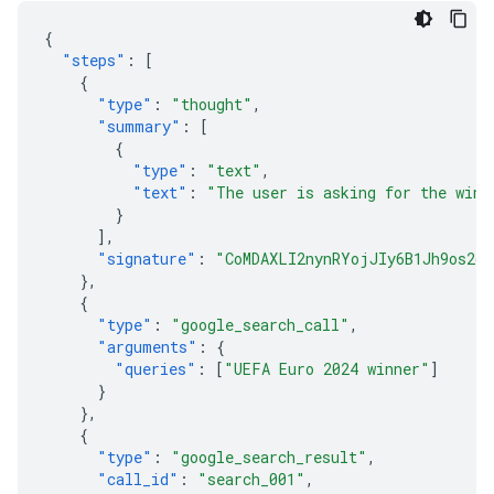
{
"steps"
:
[
{
"type"
:
"thought"
,
"summary"
:
[
{
"type"
:
"text"
,
"text"
:
"The user is asking for the winn
}
],
"signature"
:
"CoMDAXLI2nynRYojJIy6B1Jh9os2cr
},
{
"type"
:
"google_search_call"
,
"arguments"
:
{
"queries"
:
[
"UEFA Euro 2024 winner"
]
}
},
{
"type"
:
"google_search_result"
,
"call_id"
:
"search_001"
,