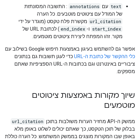
text
עם
annotations
: התשובה המסונתזת
של המודל עם ציטוטים מוטבעים. כל הערה
url_citation
מקשרת פלח טקסט (מוגדר על ידי
start_index
ו-
end_index
) לכתובת URL של
מקור. זהו המפתח ליצירת ציטוטים מוטמעים.
אפשר גם להשתמש בעיגון באמצעות חיפוש Google בשילוב עם
כלי ההקשר של כתובת ה-URL
כדי לעגן תשובות גם בנתונים
ציבוריים באינטרנט וגם בכתובות ה-URL הספציפיות שאתם
מספקים.
שיוך מקורות באמצעות ציטוטים
מוטמעים
ממשק ה-API מחזיר הערות משולבות בתוכן
url_citation
בבלוק של תוכן הטקסט, כך שאתם יכולים לשלוט באופן מלא
באופן שבו המקורות מוצגים בממשק המשתמש. כל הערה כוללת